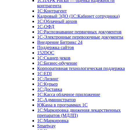
1СПАРК Риски — оценка надежности
контрагента
1С:Контрагент
Кадровый ЭДО (1С:Кабинет сотрудника)
1С:Облачный архив
1С-ОФД
1С:Распознавание первичных документов
1С-Электронные перевозочные документы
Внедрение Битрикс 24
Поддержка сайтов
152DOC
1С:Сканер чеков
1С:Бизнес-обучение
Корпоративная технологическая поддержка
1С:ЕDI
1С:Лизинг
1С:Курьер
1С:Доставка
1С:Касса облачное приложение
1С-Администратор
ЮКаssа в программах 1С
1С:Маркировка движения лекарственных
препаратов (МДЛП)
1С:Маркировка
Smartway