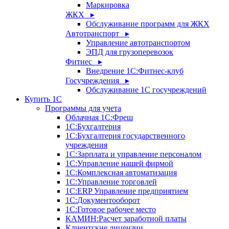
Маркировка
ЖКХ ▸
Обслуживание программ для ЖКХ
Автотранспорт ▸
Управление автотранспортом
ЭПД для грузоперевозок
Фитнес ▸
Внедрение 1С:Фитнес-клуб
Госучреждения ▸
Обслуживание 1С госучреждений
Купить 1С
Программы для учета
Облачная 1С:Фреш
1С:Бухгалтерия
1С:Бухгалтерия государственного
учреждения
1С:Зарплата и управление персоналом
1С:Управление нашей фирмой
1С:Комплексная автоматизация
1С:Управление торговлей
1С:ERP Управление предприятием
1С:Документооборот
1C:Готовое рабочее место
КАМИН:Расчет заработной платы
Клиентские лицензии