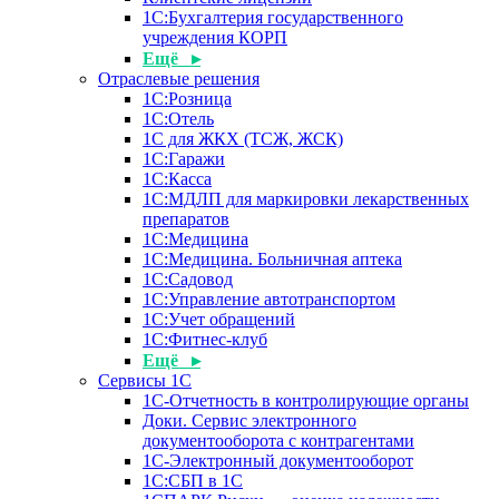
1С:Бухгалтерия государственного
учреждения КОРП
Ещё ▸
Отраслевые решения
1С:Розница
1С:Отель
1С для ЖКХ (ТСЖ, ЖСК)
1С:Гаражи
1С:Касса
1С:МДЛП для маркировки лекарственных
препаратов
1С:Медицина
1С:Медицина. Больничная аптека
1С:Садовод
1С:Управление автотранспортом
1С:Учет обращений
1С:Фитнес-клуб
Ещё ▸
Сервисы 1С
1С-Отчетность в контролирующие органы
Доки. Сервис электронного
документооборота с контрагентами
1С-Электронный документооборот
1С:СБП в 1С