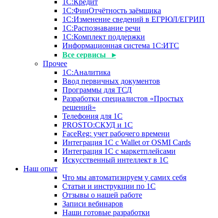
1С:Кредит
1С:ФинОтчётность заёмщика
1С:Изменение сведений в ЕГРЮЛ/ЕГРИП
1С:Распознавание речи
1С:Комплект поддержки
Информационная система 1С:ИТС
Все сервисы ▸
Прочее
1С:Аналитика
Ввод первичных документов
Программы для ТСД
Разработки специалистов «Простых
решений»
Телефония для 1С
PROSTO:СКУД и 1С
FaceReg: учет рабочего времени
Интеграция 1С с Wallet от OSMI Cards
Интеграция 1С с маркетплейсами
Искусственный интеллект в 1С
Наш опыт
Что мы автоматизируем у самих себя
Статьи и инструкции по 1С
Отзывы о нашей работе
Записи вебинаров
Наши готовые разработки