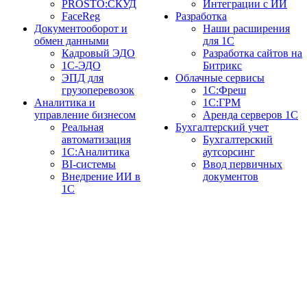
PROSTO:СКУД
Интеграции с ИИ
FaceReg
Разработка
Документооборот и
Наши расширения
обмен данными
для 1С
Кадровый ЭДО
Разработка сайтов на
1С-ЭДО
Битрикс
ЭПД для
Облачные сервисы
грузоперевозок
1С:Фреш
Аналитика и
1С:ГРМ
управление бизнесом
Аренда серверов 1С
Реальная
Бухгалтерский учет
автоматизация
Бухгалтерский
1С:Аналитика
аутсорсинг
BI-системы
Ввод первичных
Внедрение ИИ в
документов
1С