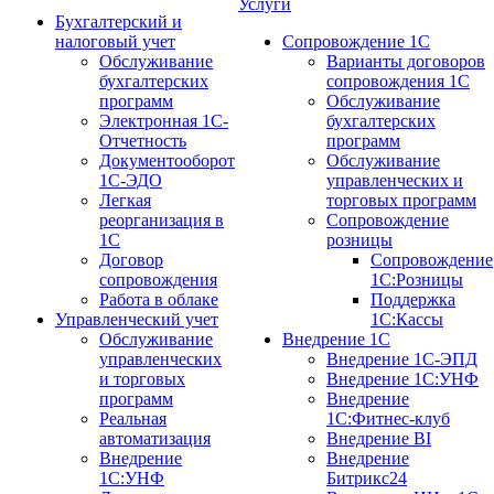
Услуги
Бухгалтерский и
налоговый учет
Сопровождение 1С
Обслуживание
Варианты договоров
бухгалтерских
сопровождения 1С
программ
Обслуживание
Электронная 1С-
бухгалтерских
Отчетность
программ
Документооборот
Обслуживание
1С-ЭДО
управленческих и
Легкая
торговых программ
реорганизация в
Сопровождение
1С
розницы
Договор
Сопровождение
сопровождения
1С:Розницы
Работа в облаке
Поддержка
Управленческий учет
1С:Кассы
Обслуживание
Внедрение 1С
управленческих
Внедрение 1С-ЭПД
и торговых
Внедрение 1С:УНФ
программ
Внедрение
Реальная
1С:Фитнес-клуб
автоматизация
Внедрение BI
Внедрение
Внедрение
1С:УНФ
Битрикс24