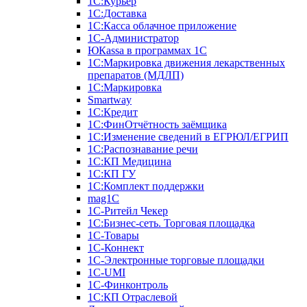
1С:Курьер
1С:Доставка
1С:Касса облачное приложение
1С-Администратор
ЮКаssа в программах 1С
1С:Маркировка движения лекарственных
препаратов (МДЛП)
1С:Маркировка
Smartway
1С:Кредит
1С:ФинОтчётность заёмщика
1С:Изменение сведений в ЕГРЮЛ/ЕГРИП
1С:Распознавание речи
1С:КП Медицина
1С:КП ГУ
1С:Комплект поддержки
mag1C
1С-Ритейл Чекер
1С:Бизнес-сеть. Торговая площадка
1С-Товары
1С-Коннект
1С-Электронные торговые площадки
1C-UMI
1С-Финконтроль
1С:КП Отраслевой