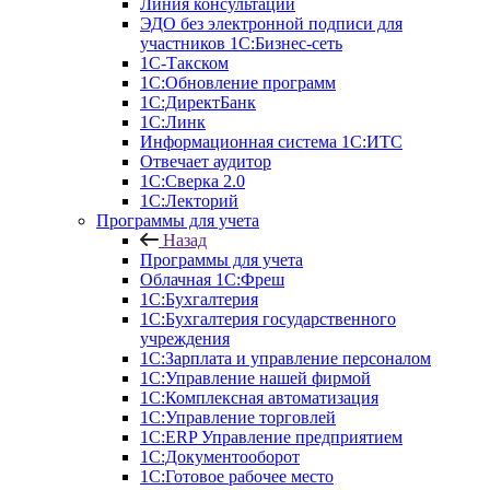
Линия консультаций
ЭДО без электронной подписи для
участников 1С:Бизнес-сеть
1С-Такском
1С:Обновление программ
1С:ДиректБанк
1С:Линк
Информационная система 1С:ИТС
Отвечает аудитор
1С:Сверка 2.0
1С:Лекторий
Программы для учета
Назад
Программы для учета
Облачная 1С:Фреш
1С:Бухгалтерия
1С:Бухгалтерия государственного
учреждения
1С:Зарплата и управление персоналом
1С:Управление нашей фирмой
1С:Комплексная автоматизация
1С:Управление торговлей
1С:ERP Управление предприятием
1С:Документооборот
1C:Готовое рабочее место