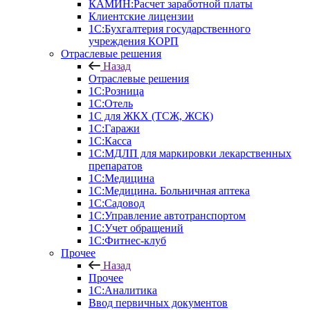
КАМИН:Расчет заработной платы
Клиентские лицензии
1С:Бухгалтерия государственного
учреждения КОРП
Отраслевые решения
Назад
Отраслевые решения
1С:Розница
1С:Отель
1С для ЖКХ (ТСЖ, ЖСК)
1С:Гаражи
1С:Касса
1С:МДЛП для маркировки лекарственных
препаратов
1С:Медицина
1С:Медицина. Больничная аптека
1С:Садовод
1С:Управление автотранспортом
1С:Учет обращений
1С:Фитнес-клуб
Прочее
Назад
Прочее
1С:Аналитика
Ввод первичных документов