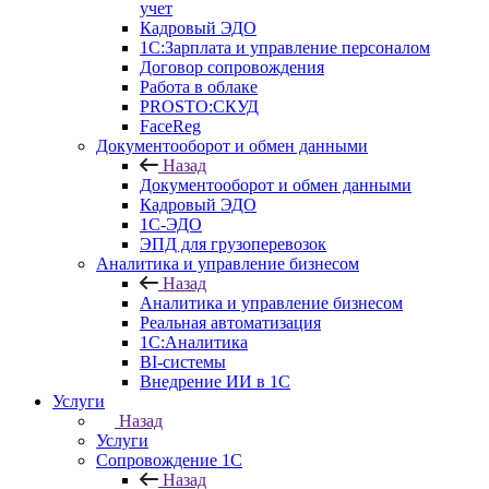
учет
Кадровый ЭДО
1С:Зарплата и управление персоналом
Договор сопровождения
Работа в облаке
PROSTO:СКУД
FaceReg
Документооборот и обмен данными
Назад
Документооборот и обмен данными
Кадровый ЭДО
1С-ЭДО
ЭПД для грузоперевозок
Аналитика и управление бизнесом
Назад
Аналитика и управление бизнесом
Реальная автоматизация
1С:Аналитика
BI-системы
Внедрение ИИ в 1С
Услуги
Назад
Услуги
Сопровождение 1С
Назад