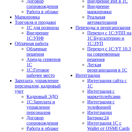
Договор
Внедрение ИИ в 1С
сопровождения
Внедрение
Работа в облаке
маркировки
Маркировка
Реальная
Торговля и продажи
автоматизация
1С для розницы
Переходы и реорганизация
Внедрение
Переход с 1С:УПП на
1С:УНФ
1С:Бухгалтерию и
Облачная работа
1С:ЗУП
Облачные
Переход с 1С:УТ 10.3
решения
на современные
Аренда серверов
решения
1С
Легкая
1C:Готовое
реорганизация в 1С
рабочее место
Интеграции
Зарплата, управление
Интеграция сайта с
персоналом, кадровый
1С
учет
Интеграция с
Кадровый ЭДО
маркетплейсами
1С:Зарплата и
Интеграция с
управление
телефонией
персоналом
Интеграции
Договор
Битрикс24
сопровождения
Интеграция 1С с
Работа в облаке
Wallet от OSMI Cards