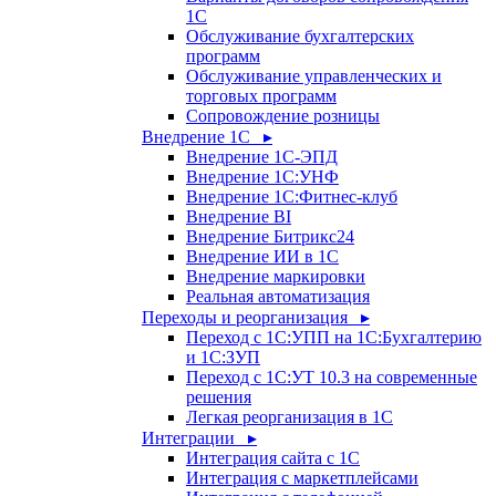
1С
Обслуживание бухгалтерских
программ
Обслуживание управленческих и
торговых программ
Сопровождение розницы
Внедрение 1С ▸
Внедрение 1С-ЭПД
Внедрение 1С:УНФ
Внедрение 1С:Фитнес-клуб
Внедрение BI
Внедрение Битрикс24
Внедрение ИИ в 1С
Внедрение маркировки
Реальная автоматизация
Переходы и реорганизация ▸
Переход с 1С:УПП на 1С:Бухгалтерию
и 1С:ЗУП
Переход с 1С:УТ 10.3 на современные
решения
Легкая реорганизация в 1С
Интеграции ▸
Интеграция сайта с 1С
Интеграция с маркетплейсами