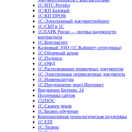
1С:ИТС Ритейл
1С:КП Базовый
1С:КП ПРОФ
1С-Электронный документооборот
1С:СБП в 1С
1СПАРК Риски — оценка надежности
контрагента
1С:Контрагент
Кадровый ЭДО (1С:Кабинет сотрудника)
1С:Облачный архив
1С:Подпись
1С-ОФД
1С:Распознавание первичных документов
1С-Электронные перевозочные документы
1С:Номенклатура
1С:Предприятие через Интернет
Внедрение Битрикс 24
Поддержка сайтов
152DOC
1С:Сканер чеков
1С:Бизнес-обучение
Корпоративная технологическая поддержка
1С:ЕDI
1С:Лизинг