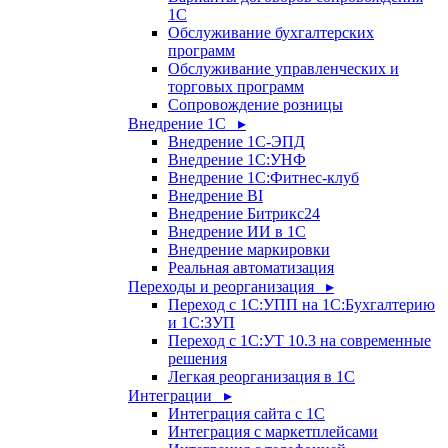
1С
Обслуживание бухгалтерских
программ
Обслуживание управленческих и
торговых программ
Сопровождение розницы
Внедрение 1С ▸
Внедрение 1С-ЭПД
Внедрение 1С:УНФ
Внедрение 1С:Фитнес-клуб
Внедрение BI
Внедрение Битрикс24
Внедрение ИИ в 1С
Внедрение маркировки
Реальная автоматизация
Переходы и реорганизация ▸
Переход с 1С:УПП на 1С:Бухгалтерию
и 1С:ЗУП
Переход с 1С:УТ 10.3 на современные
решения
Легкая реорганизация в 1С
Интеграции ▸
Интеграция сайта с 1С
Интеграция с маркетплейсами