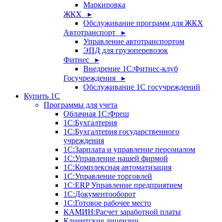
Маркировка
ЖКХ ▸
Обслуживание программ для ЖКХ
Автотранспорт ▸
Управление автотранспортом
ЭПД для грузоперевозок
Фитнес ▸
Внедрение 1С:Фитнес-клуб
Госучреждения ▸
Обслуживание 1С госучреждений
Купить 1С
Программы для учета
Облачная 1С:Фреш
1С:Бухгалтерия
1С:Бухгалтерия государственного
учреждения
1С:Зарплата и управление персоналом
1С:Управление нашей фирмой
1С:Комплексная автоматизация
1С:Управление торговлей
1С:ERP Управление предприятием
1С:Документооборот
1C:Готовое рабочее место
КАМИН:Расчет заработной платы
Клиентские лицензии