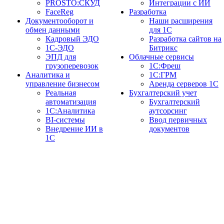
PROSTO:СКУД
Интеграции с ИИ
FaceReg
Разработка
Документооборот и
Наши расширения
обмен данными
для 1С
Кадровый ЭДО
Разработка сайтов на
1С-ЭДО
Битрикс
ЭПД для
Облачные сервисы
грузоперевозок
1С:Фреш
Аналитика и
1С:ГРМ
управление бизнесом
Аренда серверов 1С
Реальная
Бухгалтерский учет
автоматизация
Бухгалтерский
1С:Аналитика
аутсорсинг
BI-системы
Ввод первичных
Внедрение ИИ в
документов
1С