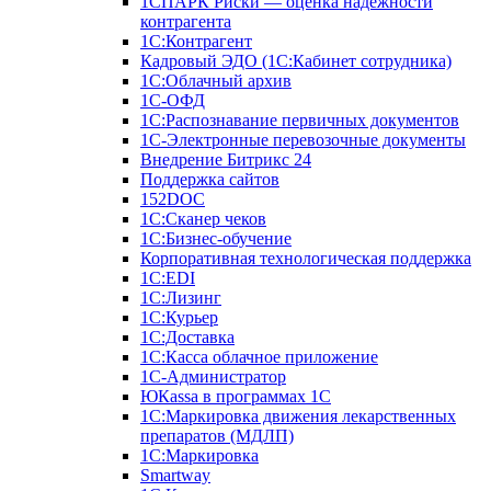
1СПАРК Риски — оценка надежности
контрагента
1С:Контрагент
Кадровый ЭДО (1С:Кабинет сотрудника)
1С:Облачный архив
1С-ОФД
1С:Распознавание первичных документов
1С-Электронные перевозочные документы
Внедрение Битрикс 24
Поддержка сайтов
152DOC
1С:Сканер чеков
1С:Бизнес-обучение
Корпоративная технологическая поддержка
1С:ЕDI
1С:Лизинг
1С:Курьер
1С:Доставка
1С:Касса облачное приложение
1С-Администратор
ЮКаssа в программах 1С
1С:Маркировка движения лекарственных
препаратов (МДЛП)
1С:Маркировка
Smartway