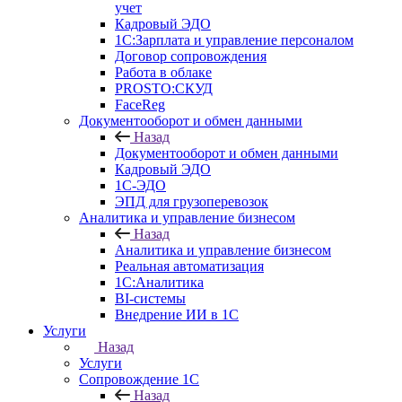
учет
Кадровый ЭДО
1С:Зарплата и управление персоналом
Договор сопровождения
Работа в облаке
PROSTO:СКУД
FaceReg
Документооборот и обмен данными
Назад
Документооборот и обмен данными
Кадровый ЭДО
1С-ЭДО
ЭПД для грузоперевозок
Аналитика и управление бизнесом
Назад
Аналитика и управление бизнесом
Реальная автоматизация
1С:Аналитика
BI-системы
Внедрение ИИ в 1С
Услуги
Назад
Услуги
Сопровождение 1С
Назад