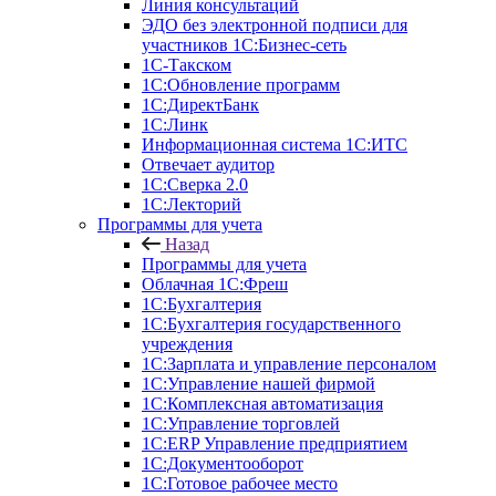
Линия консультаций
ЭДО без электронной подписи для
участников 1С:Бизнес-сеть
1С-Такском
1С:Обновление программ
1С:ДиректБанк
1С:Линк
Информационная система 1С:ИТС
Отвечает аудитор
1С:Сверка 2.0
1С:Лекторий
Программы для учета
Назад
Программы для учета
Облачная 1С:Фреш
1С:Бухгалтерия
1С:Бухгалтерия государственного
учреждения
1С:Зарплата и управление персоналом
1С:Управление нашей фирмой
1С:Комплексная автоматизация
1С:Управление торговлей
1С:ERP Управление предприятием
1С:Документооборот
1C:Готовое рабочее место