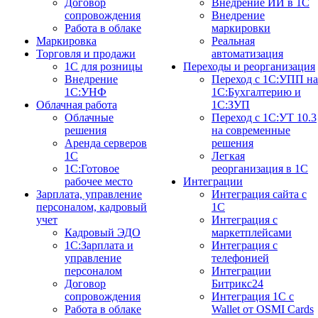
Договор
Внедрение ИИ в 1С
сопровождения
Внедрение
Работа в облаке
маркировки
Маркировка
Реальная
Торговля и продажи
автоматизация
1С для розницы
Переходы и реорганизация
Внедрение
Переход с 1С:УПП на
1С:УНФ
1С:Бухгалтерию и
Облачная работа
1С:ЗУП
Облачные
Переход с 1С:УТ 10.3
решения
на современные
Аренда серверов
решения
1С
Легкая
1C:Готовое
реорганизация в 1С
рабочее место
Интеграции
Зарплата, управление
Интеграция сайта с
персоналом, кадровый
1С
учет
Интеграция с
Кадровый ЭДО
маркетплейсами
1С:Зарплата и
Интеграция с
управление
телефонией
персоналом
Интеграции
Договор
Битрикс24
сопровождения
Интеграция 1С с
Работа в облаке
Wallet от OSMI Cards