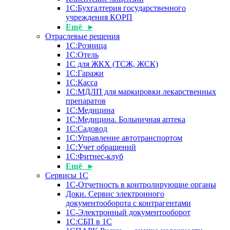
1С:Бухгалтерия государственного
учреждения КОРП
Ещё ▸
Отраслевые решения
1С:Розница
1С:Отель
1С для ЖКХ (ТСЖ, ЖСК)
1С:Гаражи
1С:Касса
1С:МДЛП для маркировки лекарственных
препаратов
1С:Медицина
1С:Медицина. Больничная аптека
1С:Садовод
1С:Управление автотранспортом
1С:Учет обращений
1С:Фитнес-клуб
Ещё ▸
Сервисы 1С
1С-Отчетность в контролирующие органы
Доки. Сервис электронного
документооборота с контрагентами
1С-Электронный документооборот
1С:СБП в 1С