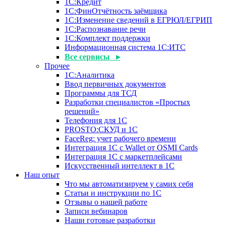
1С:Кредит
1С:ФинОтчётность заёмщика
1С:Изменение сведений в ЕГРЮЛ/ЕГРИП
1С:Распознавание речи
1С:Комплект поддержки
Информационная система 1С:ИТС
Все сервисы ▸
Прочее
1С:Аналитика
Ввод первичных документов
Программы для ТСД
Разработки специалистов «Простых
решений»
Телефония для 1С
PROSTO:СКУД и 1С
FaceReg: учет рабочего времени
Интеграция 1С с Wallet от OSMI Cards
Интеграция 1С с маркетплейсами
Искусственный интеллект в 1С
Наш опыт
Что мы автоматизируем у самих себя
Статьи и инструкции по 1С
Отзывы о нашей работе
Записи вебинаров
Наши готовые разработки