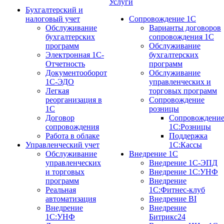
Услуги
Бухгалтерский и
налоговый учет
Сопровождение 1С
Обслуживание
Варианты договоров
бухгалтерских
сопровождения 1С
программ
Обслуживание
Электронная 1С-
бухгалтерских
Отчетность
программ
Документооборот
Обслуживание
1С-ЭДО
управленческих и
Легкая
торговых программ
реорганизация в
Сопровождение
1С
розницы
Договор
Сопровождени
сопровождения
1С:Розницы
Работа в облаке
Поддержка
Управленческий учет
1С:Кассы
Обслуживание
Внедрение 1С
управленческих
Внедрение 1С-ЭПД
и торговых
Внедрение 1С:УНФ
программ
Внедрение
Реальная
1С:Фитнес-клуб
автоматизация
Внедрение BI
Внедрение
Внедрение
1С:УНФ
Битрикс24