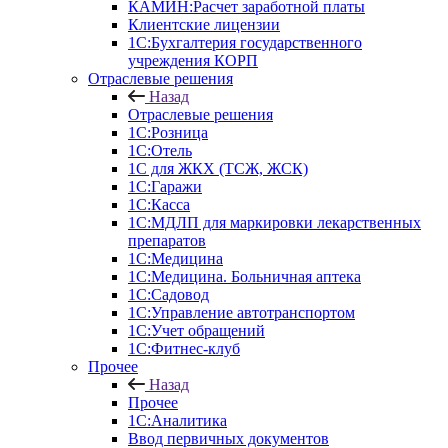
КАМИН:Расчет заработной платы
Клиентские лицензии
1С:Бухгалтерия государственного
учреждения КОРП
Отраслевые решения
Назад
Отраслевые решения
1С:Розница
1С:Отель
1С для ЖКХ (ТСЖ, ЖСК)
1С:Гаражи
1С:Касса
1С:МДЛП для маркировки лекарственных
препаратов
1С:Медицина
1С:Медицина. Больничная аптека
1С:Садовод
1С:Управление автотранспортом
1С:Учет обращений
1С:Фитнес-клуб
Прочее
Назад
Прочее
1С:Аналитика
Ввод первичных документов