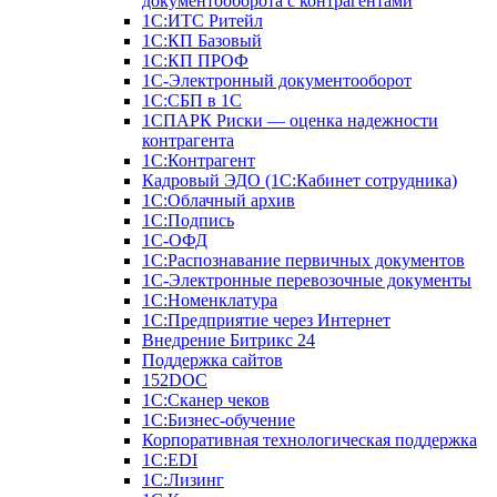
документооборота с контрагентами
1С:ИТС Ритейл
1С:КП Базовый
1С:КП ПРОФ
1С-Электронный документооборот
1С:СБП в 1С
1СПАРК Риски — оценка надежности
контрагента
1С:Контрагент
Кадровый ЭДО (1С:Кабинет сотрудника)
1С:Облачный архив
1С:Подпись
1С-ОФД
1С:Распознавание первичных документов
1С-Электронные перевозочные документы
1С:Номенклатура
1С:Предприятие через Интернет
Внедрение Битрикс 24
Поддержка сайтов
152DOC
1С:Сканер чеков
1С:Бизнес-обучение
Корпоративная технологическая поддержка
1С:ЕDI
1С:Лизинг