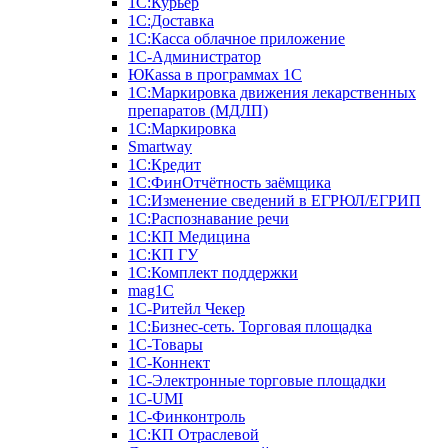
1С:Курьер
1С:Доставка
1С:Касса облачное приложение
1С-Администратор
ЮКаssа в программах 1С
1С:Маркировка движения лекарственных
препаратов (МДЛП)
1С:Маркировка
Smartway
1С:Кредит
1С:ФинОтчётность заёмщика
1С:Изменение сведений в ЕГРЮЛ/ЕГРИП
1С:Распознавание речи
1С:КП Медицина
1С:КП ГУ
1С:Комплект поддержки
mag1C
1С-Ритейл Чекер
1С:Бизнес-сеть. Торговая площадка
1С-Товары
1С-Коннект
1С-Электронные торговые площадки
1C-UMI
1С-Финконтроль
1С:КП Отраслевой