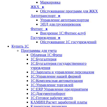
Маркировка
ЖКХ ▸
Обслуживание программ для ЖКХ
Автотранспорт ▸
Управление автотранспортом
ЭПД для грузоперевозок
Фитнес ▸
Внедрение 1С:Фитнес-клуб
Госучреждения ▸
Обслуживание 1С госучреждений
Купить 1С
Программы для учета
Облачная 1С:Фреш
1С:Бухгалтерия
1С:Бухгалтерия государственного
учреждения
1С:Зарплата и управление персоналом
1С:Управление нашей фирмой
1С:Комплексная автоматизация
1С:Управление торговлей
1С:ERP Управление предприятием
1С:Документооборот
1C:Готовое рабочее место
КАМИН:Расчет заработной платы
Клиентские лицензии