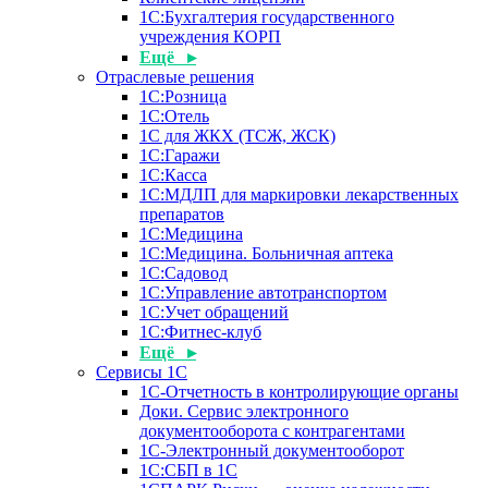
1С:Бухгалтерия государственного
учреждения КОРП
Ещё ▸
Отраслевые решения
1С:Розница
1С:Отель
1С для ЖКХ (ТСЖ, ЖСК)
1С:Гаражи
1С:Касса
1С:МДЛП для маркировки лекарственных
препаратов
1С:Медицина
1С:Медицина. Больничная аптека
1С:Садовод
1С:Управление автотранспортом
1С:Учет обращений
1С:Фитнес-клуб
Ещё ▸
Сервисы 1С
1С-Отчетность в контролирующие органы
Доки. Сервис электронного
документооборота с контрагентами
1С-Электронный документооборот
1С:СБП в 1С