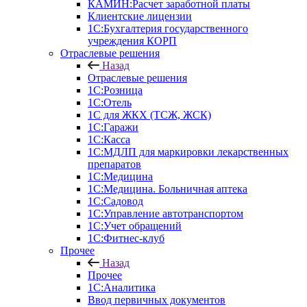
КАМИН:Расчет заработной платы
Клиентские лицензии
1С:Бухгалтерия государственного
учреждения КОРП
Отраслевые решения
Назад
Отраслевые решения
1С:Розница
1С:Отель
1С для ЖКХ (ТСЖ, ЖСК)
1С:Гаражи
1С:Касса
1С:МДЛП для маркировки лекарственных
препаратов
1С:Медицина
1С:Медицина. Больничная аптека
1С:Садовод
1С:Управление автотранспортом
1С:Учет обращений
1С:Фитнес-клуб
Прочее
Назад
Прочее
1С:Аналитика
Ввод первичных документов