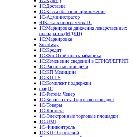
1С:Курьер
1С:Доставка
1С:Касса облачное приложение
1С-Администратор
ЮКаssа в программах 1С
1С:Маркировка движения лекарственных
препаратов (МДЛП)
1С:Маркировка
Smartway
1С:Кредит
1С:ФинОтчётность заёмщика
1С:Изменение сведений в ЕГРЮЛ/ЕГРИП
1С:Распознавание речи
1С:КП Медицина
1С:КП ГУ
1С:Комплект поддержки
mag1C
1С-Ритейл Чекер
1С:Бизнес-сеть. Торговая площадка
1С-Товары
1С-Коннект
1С-Электронные торговые площадки
1C-UMI
1С-Финконтроль
1С:КП Отраслевой