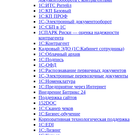
1С:ИТС Ритейл
1С:КП Базовый
1С:КП ПРОФ
1С-Электронный документооборот
1С:СБП в 1С
1СПАРК Риски — оценка надежности
контрагента
1С:Контрагент
Кадровый ЭДО (1С:Кабинет сотрудника)
1С:Облачный архив
1С:Подпись
1С-ОФД
1С:Распознавание первичных документов
1С-Электронные перевозочные документы
1С:Номенклатура
1С:Предприятие через Интернет
Внедрение Битрикс 24
Поддержка сайтов
152DOC
1С:Сканер чеков
1С:Бизнес-обучение
Корпоративная технологическая поддержка
1С:ЕDI
1С:Лизинг