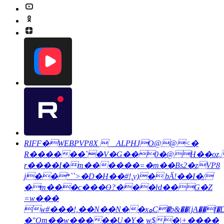
RIFF�WEBPVP8X __ALPHJO@@<�
R������`�V�G��0�@H��oz,
r����I�m������=�m��Bs2�zVP8
j��*``>�D�H��#!,y)� bӐ!��I�/
�m���c���Ө?���ŀd��G�Z
=w���
w#���!,��N��N��xەC�b&��{jA��f�D{��������T��Љ��>#}o֒BΕ��bB��G�����i���$��?
�"Om��w�����U�Y�˼w$�|+����