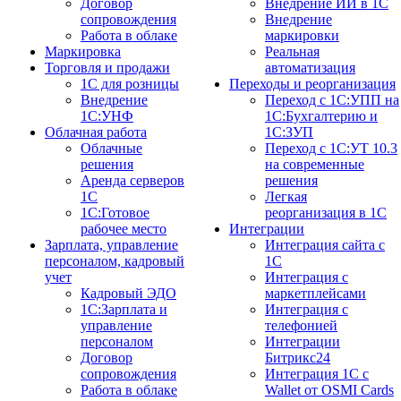
Договор
Внедрение ИИ в 1С
сопровождения
Внедрение
Работа в облаке
маркировки
Маркировка
Реальная
Торговля и продажи
автоматизация
1С для розницы
Переходы и реорганизация
Внедрение
Переход с 1С:УПП на
1С:УНФ
1С:Бухгалтерию и
Облачная работа
1С:ЗУП
Облачные
Переход с 1С:УТ 10.3
решения
на современные
Аренда серверов
решения
1С
Легкая
1C:Готовое
реорганизация в 1С
рабочее место
Интеграции
Зарплата, управление
Интеграция сайта с
персоналом, кадровый
1С
учет
Интеграция с
Кадровый ЭДО
маркетплейсами
1С:Зарплата и
Интеграция с
управление
телефонией
персоналом
Интеграции
Договор
Битрикс24
сопровождения
Интеграция 1С с
Работа в облаке
Wallet от OSMI Cards