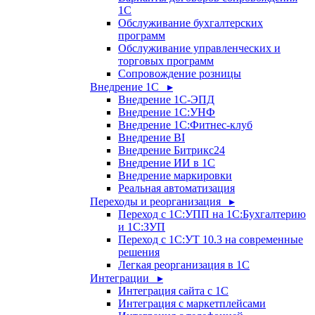
1С
Обслуживание бухгалтерских
программ
Обслуживание управленческих и
торговых программ
Сопровождение розницы
Внедрение 1С ▸
Внедрение 1С-ЭПД
Внедрение 1С:УНФ
Внедрение 1С:Фитнес-клуб
Внедрение BI
Внедрение Битрикс24
Внедрение ИИ в 1С
Внедрение маркировки
Реальная автоматизация
Переходы и реорганизация ▸
Переход с 1С:УПП на 1С:Бухгалтерию
и 1С:ЗУП
Переход с 1С:УТ 10.3 на современные
решения
Легкая реорганизация в 1С
Интеграции ▸
Интеграция сайта с 1С
Интеграция с маркетплейсами