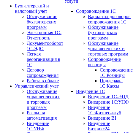
Услуги
Бухгалтерский и
налоговый учет
Сопровождение 1С
Обслуживание
Варианты договоров
бухгалтерских
сопровождения 1С
программ
Обслуживание
Электронная 1С-
бухгалтерских
Отчетность
программ
Документооборот
Обслуживание
1С-ЭДО
управленческих и
Легкая
торговых программ
реорганизация в
Сопровождение
1С
розницы
Договор
Сопровождение
сопровождения
1С:Розницы
Работа в облаке
Поддержка
Управленческий учет
1С:Кассы
Обслуживание
Внедрение 1С
управленческих
Внедрение 1С-ЭПД
и торговых
Внедрение 1С:УНФ
программ
Внедрение
Реальная
1С:Фитнес-клуб
автоматизация
Внедрение BI
Внедрение
Внедрение
1С:УНФ
Битрикс24