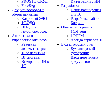
PROSTO:СКУД
Интеграции с ИИ
FaceReg
Разработка
Документооборот и
Наши расширения
обмен данными
для 1С
Кадровый ЭДО
Разработка сайтов на
1С-ЭДО
Битрикс
ЭПД для
Облачные сервисы
грузоперевозок
1С:Фреш
Аналитика и
1С:ГРМ
управление бизнесом
Аренда серверов 1С
Реальная
Бухгалтерский учет
автоматизация
Бухгалтерский
1С:Аналитика
аутсорсинг
BI-системы
Ввод первичных
Внедрение ИИ в
документов
1С