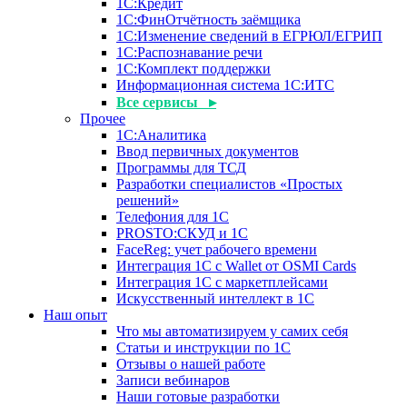
1С:Кредит
1С:ФинОтчётность заёмщика
1С:Изменение сведений в ЕГРЮЛ/ЕГРИП
1С:Распознавание речи
1С:Комплект поддержки
Информационная система 1С:ИТС
Все сервисы ▸
Прочее
1С:Аналитика
Ввод первичных документов
Программы для ТСД
Разработки специалистов «Простых
решений»
Телефония для 1С
PROSTO:СКУД и 1С
FaceReg: учет рабочего времени
Интеграция 1С с Wallet от OSMI Cards
Интеграция 1С с маркетплейсами
Искусственный интеллект в 1С
Наш опыт
Что мы автоматизируем у самих себя
Статьи и инструкции по 1С
Отзывы о нашей работе
Записи вебинаров
Наши готовые разработки