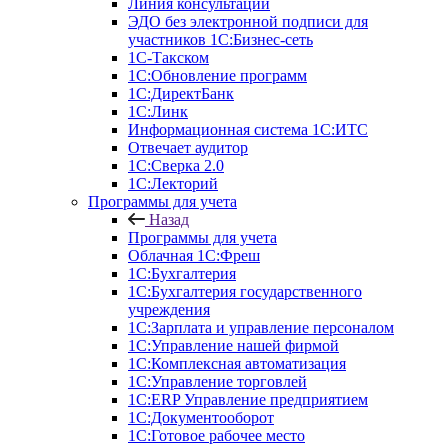
Линия консультаций
ЭДО без электронной подписи для
участников 1С:Бизнес-сеть
1С-Такском
1С:Обновление программ
1С:ДиректБанк
1С:Линк
Информационная система 1С:ИТС
Отвечает аудитор
1С:Сверка 2.0
1С:Лекторий
Программы для учета
Назад
Программы для учета
Облачная 1С:Фреш
1С:Бухгалтерия
1С:Бухгалтерия государственного
учреждения
1С:Зарплата и управление персоналом
1С:Управление нашей фирмой
1С:Комплексная автоматизация
1С:Управление торговлей
1С:ERP Управление предприятием
1С:Документооборот
1C:Готовое рабочее место