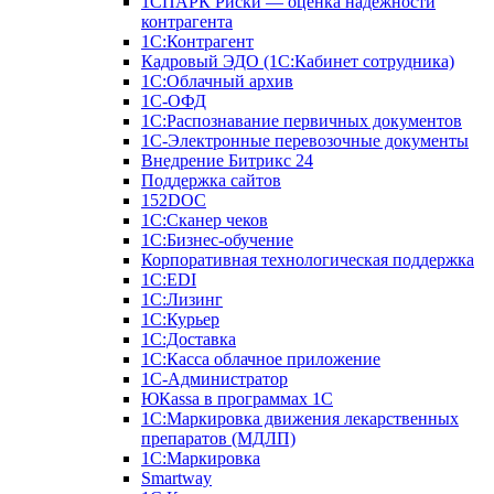
1СПАРК Риски — оценка надежности
контрагента
1С:Контрагент
Кадровый ЭДО (1С:Кабинет сотрудника)
1С:Облачный архив
1С-ОФД
1С:Распознавание первичных документов
1С-Электронные перевозочные документы
Внедрение Битрикс 24
Поддержка сайтов
152DOC
1С:Сканер чеков
1С:Бизнес-обучение
Корпоративная технологическая поддержка
1С:ЕDI
1С:Лизинг
1С:Курьер
1С:Доставка
1С:Касса облачное приложение
1С-Администратор
ЮКаssа в программах 1С
1С:Маркировка движения лекарственных
препаратов (МДЛП)
1С:Маркировка
Smartway