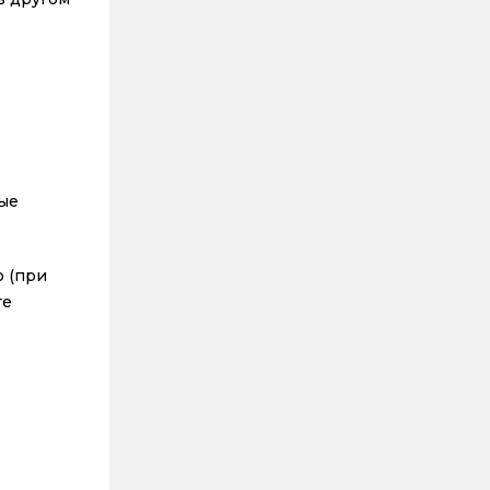
вые
о (при
те