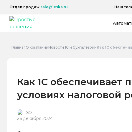
Наш тел
Отдел продаж
sale@1eska.ru
Автомат
Главная
О компании
Новости 1С и бухгалтерии
Как 1С обеспечи
Как 1С обеспечивает 
условиях налоговой р
523
26 декабря 2024