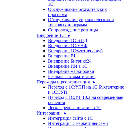
1С
Обслуживание бухгалтерских
программ
Обслуживание управленческих и
торговых программ
Сопровождение розницы
Внедрение 1С ▸
Внедрение 1С-ЭПД
Внедрение 1С:УНФ
Внедрение 1С:Фитнес-клуб
Внедрение BI
Внедрение Битрикс24
Внедрение ИИ в 1С
Внедрение маркировки
Реальная автоматизация
Переходы и реорганизация ▸
Переход с 1С:УПП на 1С:Бухгалтерию
и 1С:ЗУП
Переход с 1С:УТ 10.3 на современные
решения
Легкая реорганизация в 1С
Интеграции ▸
Интеграция сайта с 1С
Интеграция с маркетплейсами