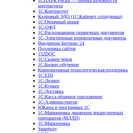
1СПАРК Риски — оценка надежности
контрагента
1С:Контрагент
Кадровый ЭДО (1С:Кабинет сотрудника)
1С:Облачный архив
1С-ОФД
1С:Распознавание первичных документов
1С-Электронные перевозочные документы
Внедрение Битрикс 24
Поддержка сайтов
152DOC
1С:Сканер чеков
1С:Бизнес-обучение
Корпоративная технологическая поддержка
1С:ЕDI
1С:Лизинг
1С:Курьер
1С:Доставка
1С:Касса облачное приложение
1С-Администратор
ЮКаssа в программах 1С
1С:Маркировка движения лекарственных
препаратов (МДЛП)
1С:Маркировка
Smartway