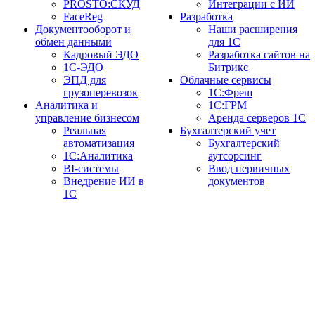
PROSTO:СКУД
Интеграции с ИИ
FaceReg
Разработка
Документооборот и
Наши расширения
обмен данными
для 1С
Кадровый ЭДО
Разработка сайтов на
1С-ЭДО
Битрикс
ЭПД для
Облачные сервисы
грузоперевозок
1С:Фреш
Аналитика и
1С:ГРМ
управление бизнесом
Аренда серверов 1С
Реальная
Бухгалтерский учет
автоматизация
Бухгалтерский
1С:Аналитика
аутсорсинг
BI-системы
Ввод первичных
Внедрение ИИ в
документов
1С