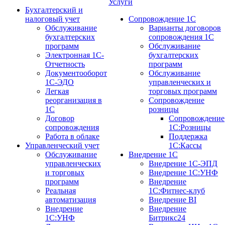
Услуги
Бухгалтерский и
налоговый учет
Сопровождение 1С
Обслуживание
Варианты договоров
бухгалтерских
сопровождения 1С
программ
Обслуживание
Электронная 1С-
бухгалтерских
Отчетность
программ
Документооборот
Обслуживание
1С-ЭДО
управленческих и
Легкая
торговых программ
реорганизация в
Сопровождение
1С
розницы
Договор
Сопровождение
сопровождения
1С:Розницы
Работа в облаке
Поддержка
Управленческий учет
1С:Кассы
Обслуживание
Внедрение 1С
управленческих
Внедрение 1С-ЭПД
и торговых
Внедрение 1С:УНФ
программ
Внедрение
Реальная
1С:Фитнес-клуб
автоматизация
Внедрение BI
Внедрение
Внедрение
1С:УНФ
Битрикс24