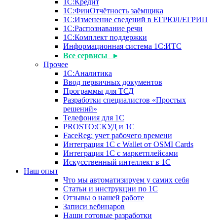
1С:Кредит
1С:ФинОтчётность заёмщика
1С:Изменение сведений в ЕГРЮЛ/ЕГРИП
1С:Распознавание речи
1С:Комплект поддержки
Информационная система 1С:ИТС
Все сервисы ▸
Прочее
1С:Аналитика
Ввод первичных документов
Программы для ТСД
Разработки специалистов «Простых
решений»
Телефония для 1С
PROSTO:СКУД и 1С
FaceReg: учет рабочего времени
Интеграция 1С с Wallet от OSMI Cards
Интеграция 1С с маркетплейсами
Искусственный интеллект в 1С
Наш опыт
Что мы автоматизируем у самих себя
Статьи и инструкции по 1С
Отзывы о нашей работе
Записи вебинаров
Наши готовые разработки