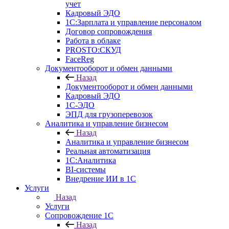
учет
Кадровый ЭДО
1С:Зарплата и управление персоналом
Договор сопровождения
Работа в облаке
PROSTO:СКУД
FaceReg
Документооборот и обмен данными
Назад
Документооборот и обмен данными
Кадровый ЭДО
1С-ЭДО
ЭПД для грузоперевозок
Аналитика и управление бизнесом
Назад
Аналитика и управление бизнесом
Реальная автоматизация
1С:Аналитика
BI-системы
Внедрение ИИ в 1С
Услуги
Назад
Услуги
Сопровождение 1С
Назад