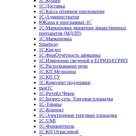
1С:Курьер
1С:Доставка
1С:Касса облачное приложение
1С-Администратор
ЮКаssа в программах 1С
1С:Маркировка движения лекарственных
препаратов (МДЛП)
1С:Маркировка
Smartway
1С:Кредит
1С:ФинОтчётность заёмщика
1С:Изменение сведений в ЕГРЮЛ/ЕГРИП
1С:Распознавание речи
1С:КП Медицина
1С:КП ГУ
1С:Комплект поддержки
mag1C
1С-Ритейл Чекер
1С:Бизнес-сеть. Торговая площадка
1С-Товары
1С-Коннект
1С-Электронные торговые площадки
1C-UMI
1С-Финконтроль
1С:КП Отраслевой