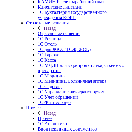
КАМИН:Расчет заработной платы
Клиентские лицензии
1С:Бухгалтерия государственного
учреждения КОРП
Отраслевые решения
Назад
Отраслевые решения
1С:Розница
1С:Отель
1С для ЖКХ (ТСЖ, ЖСК)
1С:Гаражи
1С:Касса
1С:МДЛП для маркировки лекарственных
препаратов
1С:Медицина
1С:Медицина. Больничная аптека
1С:Садовод
1С:Управление автотранспортом
1С:Учет обращений
1С:Фитнес-клуб
Прочее
Назад
Прочее
1С:Аналитика
Ввод первичных документов