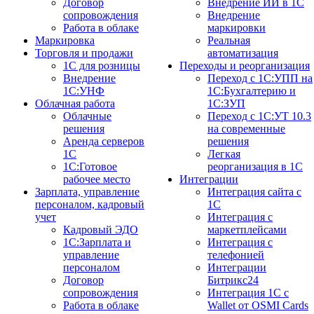
Договор
Внедрение ИИ в 1С
сопровождения
Внедрение
Работа в облаке
маркировки
Маркировка
Реальная
Торговля и продажи
автоматизация
1С для розницы
Переходы и реорганизация
Внедрение
Переход с 1С:УПП на
1С:УНФ
1С:Бухгалтерию и
Облачная работа
1С:ЗУП
Облачные
Переход с 1С:УТ 10.3
решения
на современные
Аренда серверов
решения
1С
Легкая
1C:Готовое
реорганизация в 1С
рабочее место
Интеграции
Зарплата, управление
Интеграция сайта с
персоналом, кадровый
1С
учет
Интеграция с
Кадровый ЭДО
маркетплейсами
1С:Зарплата и
Интеграция с
управление
телефонией
персоналом
Интеграции
Договор
Битрикс24
сопровождения
Интеграция 1С с
Работа в облаке
Wallet от OSMI Cards