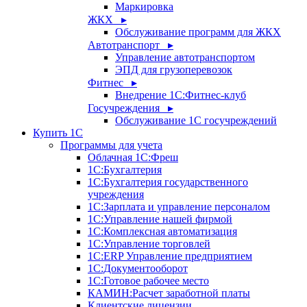
Маркировка
ЖКХ ▸
Обслуживание программ для ЖКХ
Автотранспорт ▸
Управление автотранспортом
ЭПД для грузоперевозок
Фитнес ▸
Внедрение 1С:Фитнес-клуб
Госучреждения ▸
Обслуживание 1С госучреждений
Купить 1С
Программы для учета
Облачная 1С:Фреш
1С:Бухгалтерия
1С:Бухгалтерия государственного
учреждения
1С:Зарплата и управление персоналом
1С:Управление нашей фирмой
1С:Комплексная автоматизация
1С:Управление торговлей
1С:ERP Управление предприятием
1С:Документооборот
1C:Готовое рабочее место
КАМИН:Расчет заработной платы
Клиентские лицензии