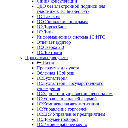
Линия консультаций
ЭДО без электронной подписи для
участников 1С:Бизнес-сеть
1С-Такском
1С:Обновление программ
1С:ДиректБанк
1С:Линк
Информационная система 1С:ИТС
Отвечает аудитор
1С:Сверка 2.0
1С:Лекторий
Программы для учета
Назад
Программы для учета
Облачная 1С:Фреш
1С:Бухгалтерия
1С:Бухгалтерия государственного
учреждения
1С:Зарплата и управление персоналом
1С:Управление нашей фирмой
1С:Комплексная автоматизация
1С:Управление торговлей
1С:ERP Управление предприятием
1С:Документооборот
1C:Готовое рабочее место