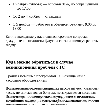
1 ноября (суббота) —
рабочий день
, но сокращенный
— до 17:00
Со 2 по 4 ноября — отдыхаем
С 5 ноября — работаем в обычном режиме с 9:00 до
18:00
Если в выходные у вас появятся срочные вопросы,
дежурные специалисты будут на связи и помогут решить
задачу.
Куда можно обратиться в случае
возникновения проблем с 1С
Срочная помощь с программой 1С:Розница или с
кассовым оборудованием
Возможные проблемы: не вышел кассовый чек, «зависла»
Помощь технического специалиста
касса, не списываются бонусы, не закрывается кассовая
Возможные проблемы: невозможно зайти в программу,
смена и т. д. — помогут наши дежурные специалисты.
не работает сервер, повреждена база данных и т. д. —
Позвоните:
+7 (800) 775-03-13 доб. 3 — звонок по России
могут помочь дежурные специалисты.