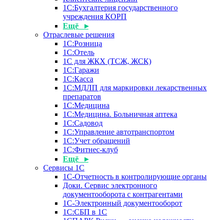
1С:Бухгалтерия государственного
учреждения КОРП
Ещё ▸
Отраслевые решения
1С:Розница
1С:Отель
1С для ЖКХ (ТСЖ, ЖСК)
1С:Гаражи
1С:Касса
1С:МДЛП для маркировки лекарственных
препаратов
1С:Медицина
1С:Медицина. Больничная аптека
1С:Садовод
1С:Управление автотранспортом
1С:Учет обращений
1С:Фитнес-клуб
Ещё ▸
Сервисы 1С
1С-Отчетность в контролирующие органы
Доки. Сервис электронного
документооборота с контрагентами
1С-Электронный документооборот
1С:СБП в 1С