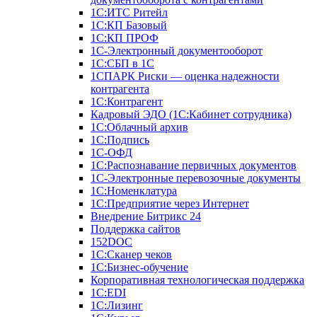
1С:ИТС Ритейл
1С:КП Базовый
1С:КП ПРОФ
1С-Электронный документооборот
1С:СБП в 1С
1СПАРК Риски — оценка надежности
контрагента
1С:Контрагент
Кадровый ЭДО (1С:Кабинет сотрудника)
1С:Облачный архив
1С:Подпись
1С-ОФД
1С:Распознавание первичных документов
1С-Электронные перевозочные документы
1С:Номенклатура
1С:Предприятие через Интернет
Внедрение Битрикс 24
Поддержка сайтов
152DOC
1С:Сканер чеков
1С:Бизнес-обучение
Корпоративная технологическая поддержка
1С:ЕDI
1С:Лизинг