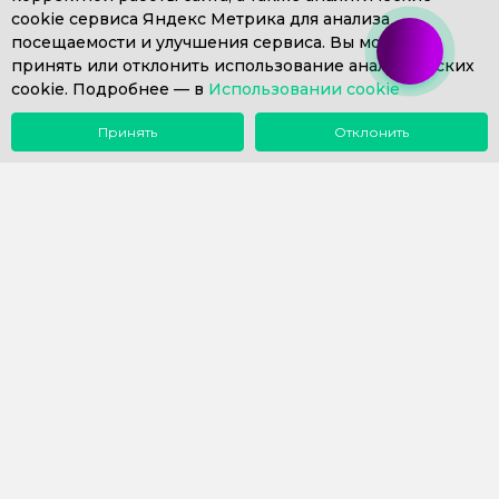
cookie сервиса Яндекс Метрика для анализа
+7 (499) 653-71-10
+7 (4812) 302-606
посещаемости и улучшения сервиса. Вы можете
+7 (812) 409-43-26
Пн. – Пт. с 9:00 до 18:00
принять или отклонить использование аналитических
cookie. Подробнее —
info@1eska.ru
в
Использовании cookie
Принять
Отклонить
Меню
Поиск
Почта
Звонок
Компания
Сопровождение 1С
Внедрение 1С
Купить 1С
Наш опыт