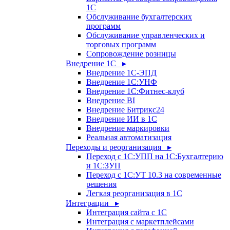
1С
Обслуживание бухгалтерских
программ
Обслуживание управленческих и
торговых программ
Сопровождение розницы
Внедрение 1С ▸
Внедрение 1С-ЭПД
Внедрение 1С:УНФ
Внедрение 1С:Фитнес-клуб
Внедрение BI
Внедрение Битрикс24
Внедрение ИИ в 1С
Внедрение маркировки
Реальная автоматизация
Переходы и реорганизация ▸
Переход с 1С:УПП на 1С:Бухгалтерию
и 1С:ЗУП
Переход с 1С:УТ 10.3 на современные
решения
Легкая реорганизация в 1С
Интеграции ▸
Интеграция сайта с 1С
Интеграция с маркетплейсами