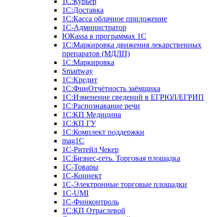
1С:Курьер
1С:Доставка
1С:Касса облачное приложение
1С-Администратор
ЮКаssа в программах 1С
1С:Маркировка движения лекарственных
препаратов (МДЛП)
1С:Маркировка
Smartway
1С:Кредит
1С:ФинОтчётность заёмщика
1С:Изменение сведений в ЕГРЮЛ/ЕГРИП
1С:Распознавание речи
1С:КП Медицина
1С:КП ГУ
1С:Комплект поддержки
mag1C
1С-Ритейл Чекер
1С:Бизнес-сеть. Торговая площадка
1С-Товары
1С-Коннект
1С-Электронные торговые площадки
1C-UMI
1С-Финконтроль
1С:КП Отраслевой