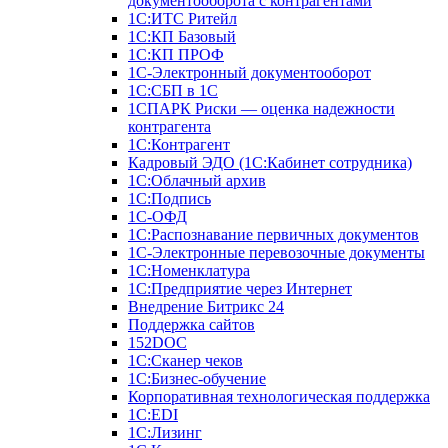
документооборота с контрагентами
1С:ИТС Ритейл
1С:КП Базовый
1С:КП ПРОФ
1С-Электронный документооборот
1С:СБП в 1С
1СПАРК Риски — оценка надежности
контрагента
1С:Контрагент
Кадровый ЭДО (1С:Кабинет сотрудника)
1С:Облачный архив
1С:Подпись
1С-ОФД
1С:Распознавание первичных документов
1С-Электронные перевозочные документы
1С:Номенклатура
1С:Предприятие через Интернет
Внедрение Битрикс 24
Поддержка сайтов
152DOC
1С:Сканер чеков
1С:Бизнес-обучение
Корпоративная технологическая поддержка
1С:ЕDI
1С:Лизинг