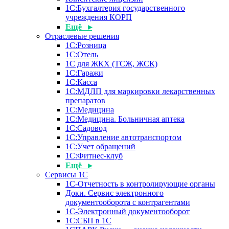
1С:Бухгалтерия государственного
учреждения КОРП
Ещё ▸
Отраслевые решения
1С:Розница
1С:Отель
1С для ЖКХ (ТСЖ, ЖСК)
1С:Гаражи
1С:Касса
1С:МДЛП для маркировки лекарственных
препаратов
1С:Медицина
1С:Медицина. Больничная аптека
1С:Садовод
1С:Управление автотранспортом
1С:Учет обращений
1С:Фитнес-клуб
Ещё ▸
Сервисы 1С
1С-Отчетность в контролирующие органы
Доки. Сервис электронного
документооборота с контрагентами
1С-Электронный документооборот
1С:СБП в 1С