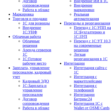
Договор
Внедрение ИИ в 1С
сопровождения
Внедрение
Работа в облаке
маркировки
Маркировка
Реальная
Торговля и продажи
автоматизация
1С для розницы
Переходы и реорганизация
Внедрение
Переход с 1С:УПП на
1С:УНФ
1С:Бухгалтерию и
Облачная работа
1С:ЗУП
Облачные
Переход с 1С:УТ 10.3
решения
на современные
Аренда серверов
решения
1С
Легкая
1C:Готовое
реорганизация в 1С
рабочее место
Интеграции
Зарплата, управление
Интеграция сайта с
персоналом, кадровый
1С
учет
Интеграция с
Кадровый ЭДО
маркетплейсами
1С:Зарплата и
Интеграция с
управление
телефонией
персоналом
Интеграции
Договор
Битрикс24
сопровождения
Интеграция 1С с
Работа в облаке
Wallet от OSMI Cards