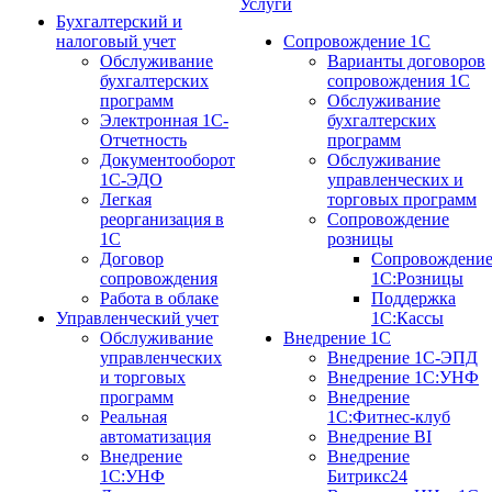
Услуги
Бухгалтерский и
налоговый учет
Сопровождение 1С
Обслуживание
Варианты договоров
бухгалтерских
сопровождения 1С
программ
Обслуживание
Электронная 1С-
бухгалтерских
Отчетность
программ
Документооборот
Обслуживание
1С-ЭДО
управленческих и
Легкая
торговых программ
реорганизация в
Сопровождение
1С
розницы
Договор
Сопровождени
сопровождения
1С:Розницы
Работа в облаке
Поддержка
Управленческий учет
1С:Кассы
Обслуживание
Внедрение 1С
управленческих
Внедрение 1С-ЭПД
и торговых
Внедрение 1С:УНФ
программ
Внедрение
Реальная
1С:Фитнес-клуб
автоматизация
Внедрение BI
Внедрение
Внедрение
1С:УНФ
Битрикс24