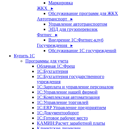
Маркировка
ЖКХ ▸
Обслуживание программ для ЖКХ
Автотранспорт ▸
Управление автотранспортом
ЭПД для грузоперевозок
Фитнес ▸
Внедрение 1С:Фитнес-клуб
Госучреждения ▸
Обслуживание 1С госучреждений
Купить 1С
Программы для учета
Облачная 1С:Фреш
1С:Бухгалтерия
1С:Бухгалтерия государственного
учреждения
1С:Зарплата и управление персоналом
1С:Управление нашей фирмой
1С:Комплексная автоматизация
1С:Управление торговлей
1С:ERP Управление предприятием
1С:Документооборот
1C:Готовое рабочее место
КАМИН:Расчет заработной платы
Клиентские лицензии