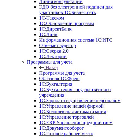
Линия консультаций
ЭДО без электронной подписи для
участников 1С:Бизнес-сеть
1С-Такском
1С:Обновление программ
1С:ДиректБанк
1С:Линк
Информационная система 1С:ИТС
Отвечает аудитор
1С:Сверка 2.0
1С:Лекторий
Программы для учета
Назад
Программы для учета
Облачная 1С:Фреш
1С:Бухгалтерия
1С:Бухгалтерия государственного
учреждения
1С:Зарплата и управление персоналом
1С:Управление нашей фирмой
1С:Комплексная автоматизация
1С:Управление торговлей
1С:ERP Управление предприятием
1С:Документооборот
1C:Готовое рабочее место