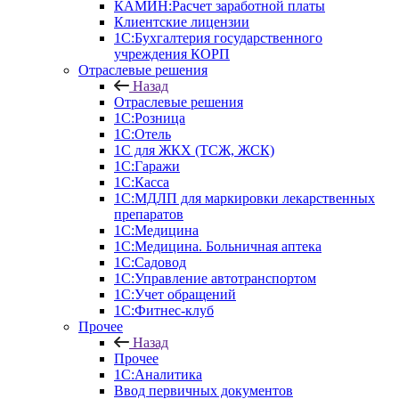
КАМИН:Расчет заработной платы
Клиентские лицензии
1С:Бухгалтерия государственного
учреждения КОРП
Отраслевые решения
Назад
Отраслевые решения
1С:Розница
1С:Отель
1С для ЖКХ (ТСЖ, ЖСК)
1С:Гаражи
1С:Касса
1С:МДЛП для маркировки лекарственных
препаратов
1С:Медицина
1С:Медицина. Больничная аптека
1С:Садовод
1С:Управление автотранспортом
1С:Учет обращений
1С:Фитнес-клуб
Прочее
Назад
Прочее
1С:Аналитика
Ввод первичных документов