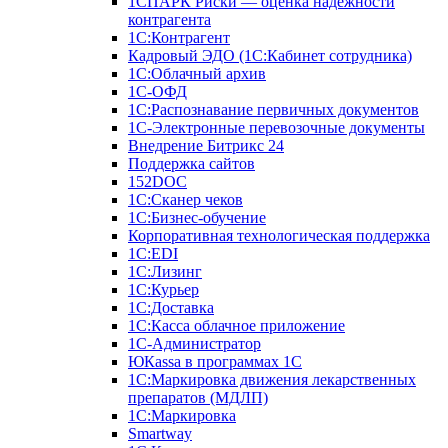
1СПАРК Риски — оценка надежности
контрагента
1С:Контрагент
Кадровый ЭДО (1С:Кабинет сотрудника)
1С:Облачный архив
1С-ОФД
1С:Распознавание первичных документов
1С-Электронные перевозочные документы
Внедрение Битрикс 24
Поддержка сайтов
152DOC
1С:Сканер чеков
1С:Бизнес-обучение
Корпоративная технологическая поддержка
1С:ЕDI
1С:Лизинг
1С:Курьер
1С:Доставка
1С:Касса облачное приложение
1С-Администратор
ЮКаssа в программах 1С
1С:Маркировка движения лекарственных
препаратов (МДЛП)
1С:Маркировка
Smartway