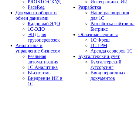
PROSTO:СКУД
Интеграции с ИИ
FaceReg
Разработка
Документооборот и
Наши расширения
обмен данными
для 1С
Кадровый ЭДО
Разработка сайтов на
1С-ЭДО
Битрикс
ЭПД для
Облачные сервисы
грузоперевозок
1С:Фреш
Аналитика и
1С:ГРМ
управление бизнесом
Аренда серверов 1С
Реальная
Бухгалтерский учет
автоматизация
Бухгалтерский
1С:Аналитика
аутсорсинг
BI-системы
Ввод первичных
Внедрение ИИ в
документов
1С