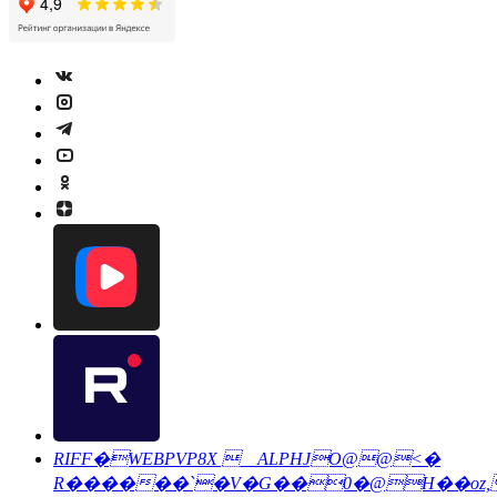
RIFF�WEBPVP8X __ALPHJO@@<�
R������`�V�G��0�@H��oz,