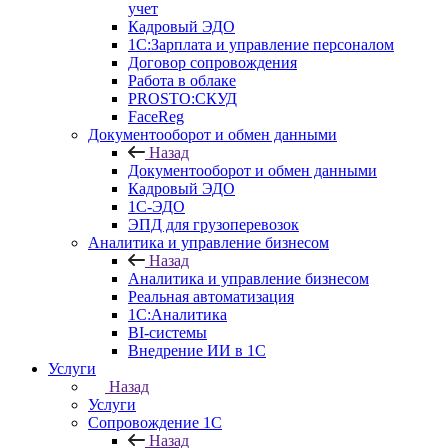
учет
Кадровый ЭДО
1С:Зарплата и управление персоналом
Договор сопровождения
Работа в облаке
PROSTO:СКУД
FaceReg
Документооборот и обмен данными
Назад
Документооборот и обмен данными
Кадровый ЭДО
1С-ЭДО
ЭПД для грузоперевозок
Аналитика и управление бизнесом
Назад
Аналитика и управление бизнесом
Реальная автоматизация
1С:Аналитика
BI-системы
Внедрение ИИ в 1С
Услуги
Назад
Услуги
Сопровождение 1С
Назад