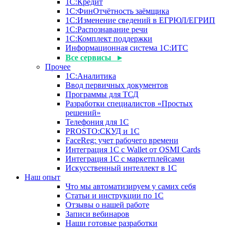
1С:Кредит
1С:ФинОтчётность заёмщика
1С:Изменение сведений в ЕГРЮЛ/ЕГРИП
1С:Распознавание речи
1С:Комплект поддержки
Информационная система 1С:ИТС
Все сервисы ▸
Прочее
1С:Аналитика
Ввод первичных документов
Программы для ТСД
Разработки специалистов «Простых
решений»
Телефония для 1С
PROSTO:СКУД и 1С
FaceReg: учет рабочего времени
Интеграция 1С с Wallet от OSMI Cards
Интеграция 1С с маркетплейсами
Искусственный интеллект в 1С
Наш опыт
Что мы автоматизируем у самих себя
Статьи и инструкции по 1С
Отзывы о нашей работе
Записи вебинаров
Наши готовые разработки