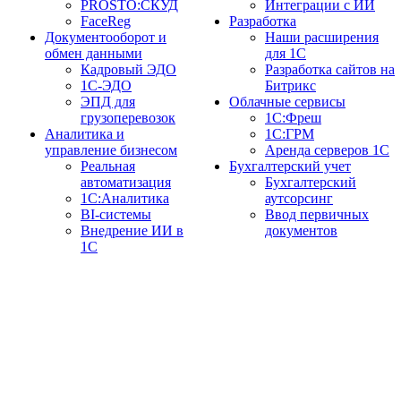
PROSTO:СКУД
Интеграции с ИИ
FaceReg
Разработка
Документооборот и
Наши расширения
обмен данными
для 1С
Кадровый ЭДО
Разработка сайтов на
1С-ЭДО
Битрикс
ЭПД для
Облачные сервисы
грузоперевозок
1С:Фреш
Аналитика и
1С:ГРМ
управление бизнесом
Аренда серверов 1С
Реальная
Бухгалтерский учет
автоматизация
Бухгалтерский
1С:Аналитика
аутсорсинг
BI-системы
Ввод первичных
Внедрение ИИ в
документов
1С