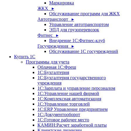
Маркировка
ЖКХ ▸
Обслуживание программ для ЖКХ
Автотранспорт ▸
Управление автотранспортом
ЭПД для грузоперевозок
Фитнес ▸
Внедрение 1С:Фитнес-клуб
Госучреждения ▸
Обслуживание 1С госучреждений
Купить 1С
Программы для учета
Облачная 1С:Фреш
1С:Бухгалтерия
1С:Бухгалтерия государственного
учреждения
1С:Зарплата и управление персоналом
1С:Управление нашей фирмой
1С:Комплексная автоматизация
1С:Управление торговлей
1С:ERP Управление предприятием
1С:Документооборот
1C:Готовое рабочее место
КАМИН:Расчет заработной платы
Клиентские лицензии