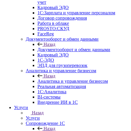
учет
Кадровый ЭДО
1С:Зарплата и управление персоналом
Договор сопровождения
Работа в облаке
PROSTO:СКУД
FaceReg
Документооборот и обмен данными
Назад
Документооборот и обмен данными
Кадровый ЭДО
1С-ЭДО
ЭПД для грузоперевозок
Аналитика и управление бизнесом
Назад
Аналитика и управление бизнесом
Реальная автоматизация
1С:Аналитика
BI-системы
Внедрение ИИ в 1С
Услуги
Назад
Услуги
Сопровождение 1С
Назад