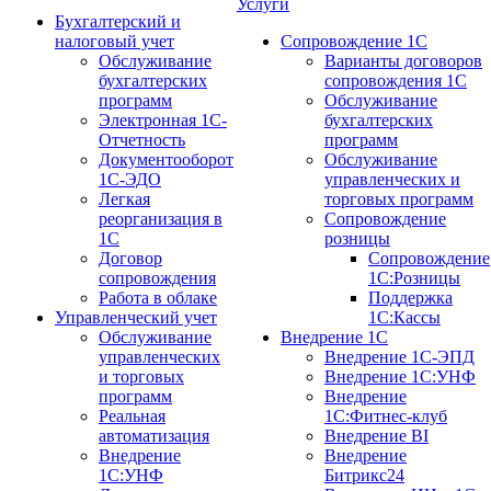
Услуги
Бухгалтерский и
налоговый учет
Сопровождение 1С
Обслуживание
Варианты договоров
бухгалтерских
сопровождения 1С
программ
Обслуживание
Электронная 1С-
бухгалтерских
Отчетность
программ
Документооборот
Обслуживание
1С-ЭДО
управленческих и
Легкая
торговых программ
реорганизация в
Сопровождение
1С
розницы
Договор
Сопровождение
сопровождения
1С:Розницы
Работа в облаке
Поддержка
Управленческий учет
1С:Кассы
Обслуживание
Внедрение 1С
управленческих
Внедрение 1С-ЭПД
и торговых
Внедрение 1С:УНФ
программ
Внедрение
Реальная
1С:Фитнес-клуб
автоматизация
Внедрение BI
Внедрение
Внедрение
1С:УНФ
Битрикс24