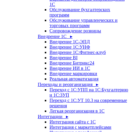
1С
Обслуживание бухгалтерских
программ
Обслуживание управленческих и
торговых программ
Сопровождение розницы
Внедрение 1С ▸
Внедрение 1С-ЭПД
Внедрение 1С:УНФ
Внедрение 1С:Фитнес-клуб
Внедрение BI
Внедрение Битрикс24
Внедрение ИИ в 1С
Внедрение маркировки
Реальная автоматизация
Переходы и реорганизация ▸
Переход с 1С:УПП на 1С:Бухгалтерию
и 1С:ЗУП
Переход с 1С:УТ 10.3 на современные
решения
Легкая реорганизация в 1С
Интеграции ▸
Интеграция сайта с 1С
Интеграция с маркетплейсами