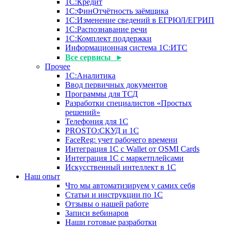
1С:Кредит
1С:ФинОтчётность заёмщика
1С:Изменение сведений в ЕГРЮЛ/ЕГРИП
1С:Распознавание речи
1С:Комплект поддержки
Информационная система 1С:ИТС
Все сервисы ▸
Прочее
1С:Аналитика
Ввод первичных документов
Программы для ТСД
Разработки специалистов «Простых
решений»
Телефония для 1С
PROSTO:СКУД и 1С
FaceReg: учет рабочего времени
Интеграция 1С с Wallet от OSMI Cards
Интеграция 1С с маркетплейсами
Искусственный интеллект в 1С
Наш опыт
Что мы автоматизируем у самих себя
Статьи и инструкции по 1С
Отзывы о нашей работе
Записи вебинаров
Наши готовые разработки