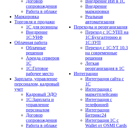
Договор
Внедрение ИИ в 1С
сопровождения
Внедрение
Работа в облаке
маркировки
Маркировка
Реальная
Торговля и продажи
автоматизация
1С для розницы
Переходы и реорганизация
Внедрение
Переход с 1С:УПП на
1С:УНФ
1С:Бухгалтерию и
Облачная работа
1С:ЗУП
Облачные
Переход с 1С:УТ 10.3
решения
на современные
Аренда серверов
решения
1С
Легкая
1C:Готовое
реорганизация в 1С
рабочее место
Интеграции
Зарплата, управление
Интеграция сайта с
персоналом, кадровый
1С
учет
Интеграция с
Кадровый ЭДО
маркетплейсами
1С:Зарплата и
Интеграция с
управление
телефонией
персоналом
Интеграции
Договор
Битрикс24
сопровождения
Интеграция 1С с
Работа в облаке
Wallet от OSMI Cards