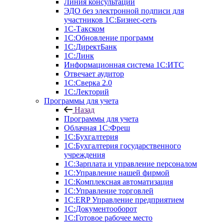
Линия консультаций
ЭДО без электронной подписи для
участников 1С:Бизнес-сеть
1С-Такском
1С:Обновление программ
1С:ДиректБанк
1С:Линк
Информационная система 1С:ИТС
Отвечает аудитор
1С:Сверка 2.0
1С:Лекторий
Программы для учета
Назад
Программы для учета
Облачная 1С:Фреш
1С:Бухгалтерия
1С:Бухгалтерия государственного
учреждения
1С:Зарплата и управление персоналом
1С:Управление нашей фирмой
1С:Комплексная автоматизация
1С:Управление торговлей
1С:ERP Управление предприятием
1С:Документооборот
1C:Готовое рабочее место