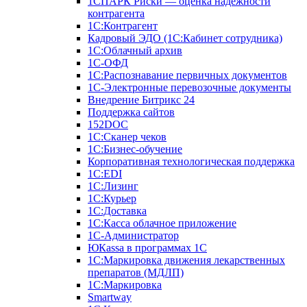
1СПАРК Риски — оценка надежности
контрагента
1С:Контрагент
Кадровый ЭДО (1С:Кабинет сотрудника)
1С:Облачный архив
1С-ОФД
1С:Распознавание первичных документов
1С-Электронные перевозочные документы
Внедрение Битрикс 24
Поддержка сайтов
152DOC
1С:Сканер чеков
1С:Бизнес-обучение
Корпоративная технологическая поддержка
1С:ЕDI
1С:Лизинг
1С:Курьер
1С:Доставка
1С:Касса облачное приложение
1С-Администратор
ЮКаssа в программах 1С
1С:Маркировка движения лекарственных
препаратов (МДЛП)
1С:Маркировка
Smartway