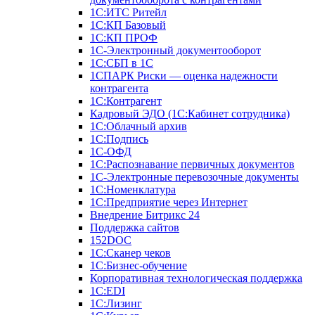
1С:ИТС Ритейл
1С:КП Базовый
1С:КП ПРОФ
1С-Электронный документооборот
1С:СБП в 1С
1СПАРК Риски — оценка надежности
контрагента
1С:Контрагент
Кадровый ЭДО (1С:Кабинет сотрудника)
1С:Облачный архив
1С:Подпись
1С-ОФД
1С:Распознавание первичных документов
1С-Электронные перевозочные документы
1С:Номенклатура
1С:Предприятие через Интернет
Внедрение Битрикс 24
Поддержка сайтов
152DOC
1С:Сканер чеков
1С:Бизнес-обучение
Корпоративная технологическая поддержка
1С:ЕDI
1С:Лизинг