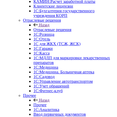
КАМИН:Расчет заработной платы
Клиентские лицензии
1С:Бухгалтерия государственного
учреждения КОРП
Отраслевые решения
Назад
Отраслевые решения
1С:Розница
1С:Отель
1С для ЖКХ (ТСЖ, ЖСК)
1С:Гаражи
1С:Касса
1С:МДЛП для маркировки лекарственных
препаратов
1С:Медицина
1С:Медицина. Больничная аптека
1С:Садовод
1С:Управление автотранспортом
1С:Учет обращений
1С:Фитнес-клуб
Прочее
Назад
Прочее
1С:Аналитика
Ввод первичных документов