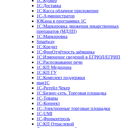
1С:Курьер
1С:Доставка
1С:Касса облачное приложение
1С-Администратор
ЮКаssа в программах 1С
1С:Маркировка движения лекарственных
препаратов (МДЛП)
1С:Маркировка
Smartway
1С:Кредит
1С:ФинОтчётность заёмщика
1С:Изменение сведений в ЕГРЮЛ/ЕГРИП
1С:Распознавание речи
1С:КП Медицина
1С:КП ГУ
1С:Комплект поддержки
mag1C
1С-Ритейл Чекер
1С:Бизнес-сеть. Торговая площадка
1С-Товары
1С-Коннект
1С-Электронные торговые площадки
1C-UMI
1С-Финконтроль
1С:КП Отраслевой