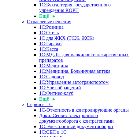
1С:Бухгалтерия государственного
учреждения КОРП
Ещё ▸
Отраслевые решения
1С:Розница
1С:Отель
1С для ЖКХ (ТСЖ, ЖСК)
1С:Гаражи
1С:Касса
1С:МДЛП для маркировки лекарственных
препаратов
1С:Медицина
1С:Медицина. Больничная аптека
1С:Садовод
1С:Управление автотранспортом
1С:Учет обращений
1С:Фитнес-клуб
Ещё ▸
Сервисы 1С
1С-Отчетность в контролирующие органы
Доки. Сервис электронного
документооборота с контрагентами
1С-Электронный документооборот
1С:СБП в 1С