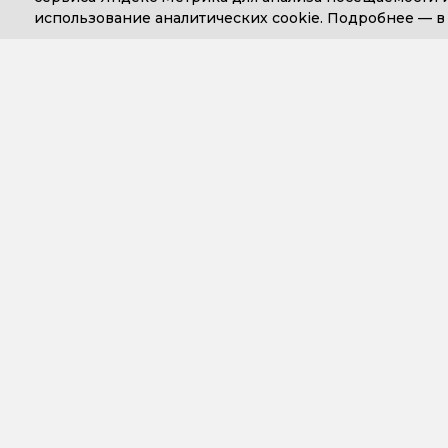
использование аналитических cookie. Подробнее —
+7 (499) 653-71-10
+7 (4
Компания
Сопровожде
О компании
Варианты до
сопровожден
14 лет Простым решениям
Обслуживан
Новости
бухгалтерски
Статусы компании
Обслуживан
Наши сотрудники
управленческ
Работа у нас
программ
Реквизиты
Обслуживани
1С:Фреш
Политика об обработке и