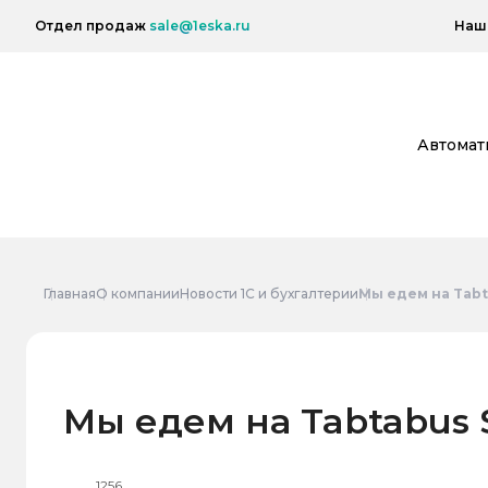
Отдел продаж
sale@1eska.ru
Наш 
Автомат
Главная
О компании
Новости 1С и бухгалтерии
Мы едем на Tabt
Мы едем на Tabtabus 
1256