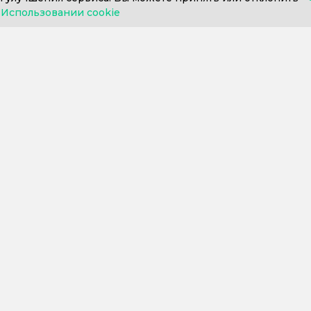
в
Использовании cookie
812) 302-606
+7 (812) 409-43-26
Пн. – Пт. с 9:0
ние 1С
Внедрение 1С
Купить 
говоров
Внедрение 1С-ЭПД
Сервисы
ия 1С
Внедрение 1С:УНФ
Програм
ие
Внедрение 1С:Фитнес-клуб
Отрасл
х программ
Внедрение BI
Прочее
ие
Внедрение Битрикс24
их и торговых
Внедрение ИИ в 1С
е облачной
Внедрение маркировки
Реальная автоматизация