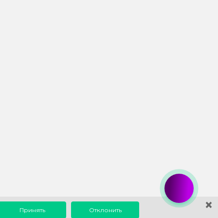
×
Принять
Отклонить