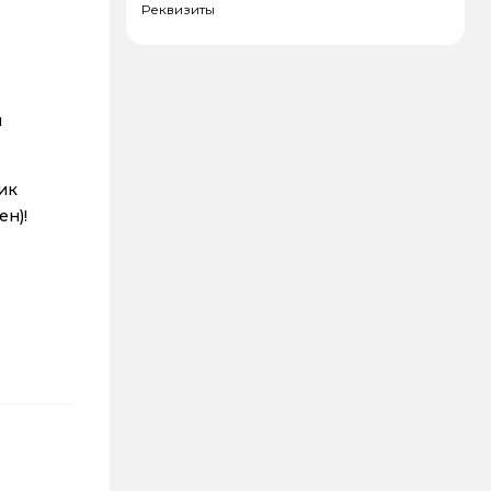
Реквизиты
я
ик
ен)!