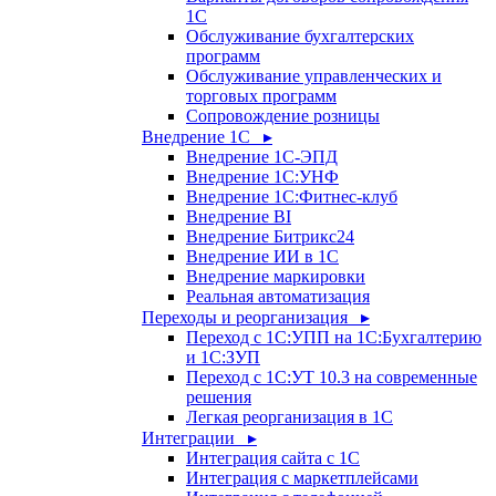
1С
Обслуживание бухгалтерских
программ
Обслуживание управленческих и
торговых программ
Сопровождение розницы
Внедрение 1С ▸
Внедрение 1С-ЭПД
Внедрение 1С:УНФ
Внедрение 1С:Фитнес-клуб
Внедрение BI
Внедрение Битрикс24
Внедрение ИИ в 1С
Внедрение маркировки
Реальная автоматизация
Переходы и реорганизация ▸
Переход с 1С:УПП на 1С:Бухгалтерию
и 1С:ЗУП
Переход с 1С:УТ 10.3 на современные
решения
Легкая реорганизация в 1С
Интеграции ▸
Интеграция сайта с 1С
Интеграция с маркетплейсами