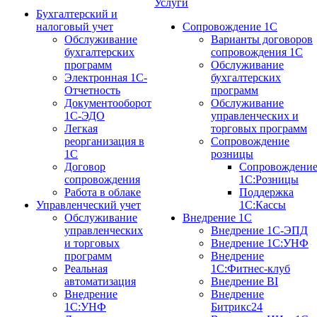
Услуги
Бухгалтерский и
налоговый учет
Сопровождение 1С
Обслуживание
Варианты договоров
бухгалтерских
сопровождения 1С
программ
Обслуживание
Электронная 1С-
бухгалтерских
Отчетность
программ
Документооборот
Обслуживание
1С-ЭДО
управленческих и
Легкая
торговых программ
реорганизация в
Сопровождение
1С
розницы
Договор
Сопровождени
сопровождения
1С:Розницы
Работа в облаке
Поддержка
Управленческий учет
1С:Кассы
Обслуживание
Внедрение 1С
управленческих
Внедрение 1С-ЭПД
и торговых
Внедрение 1С:УНФ
программ
Внедрение
Реальная
1С:Фитнес-клуб
автоматизация
Внедрение BI
Внедрение
Внедрение
1С:УНФ
Битрикс24