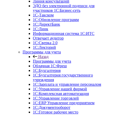
Линия консультаций
ЭДО без электронной подписи для
участников 1С:Бизнес-сеть
1С-Такском
1С:Обновление программ
1С:ДиректБанк
1С:Линк
Информационная система 1С:ИТС
Отвечает аудитор
1С:Сверка 2.0
1С:Лекторий
Программы для учета
Назад
Программы для учета
Облачная 1С:Фреш
1С:Бухгалтерия
1С:Бухгалтерия государственного
учреждения
1С:Зарплата и управление персоналом
1С:Управление нашей фирмой
1С:Комплексная автоматизация
1С:Управление торговлей
1С:ERP Управление предприятием
1С:Документооборот
1C:Готовое рабочее место