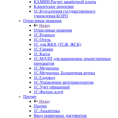
КАМИН:Расчет заработной платы
Клиентские лицензии
1С:Бухгалтерия государственного
учреждения КОРП
Отраслевые решения
Назад
Отраслевые решения
1С:Розница
1С:Отель
1С для ЖКХ (ТСЖ, ЖСК)
1С:Гаражи
1С:Касса
1С:МДЛП для маркировки лекарственных
препаратов
1С:Медицина
1С:Медицина. Больничная аптека
1С:Садовод
1С:Управление автотранспортом
1С:Учет обращений
1С:Фитнес-клуб
Прочее
Назад
Прочее
1С:Аналитика
Ввод первичных документов