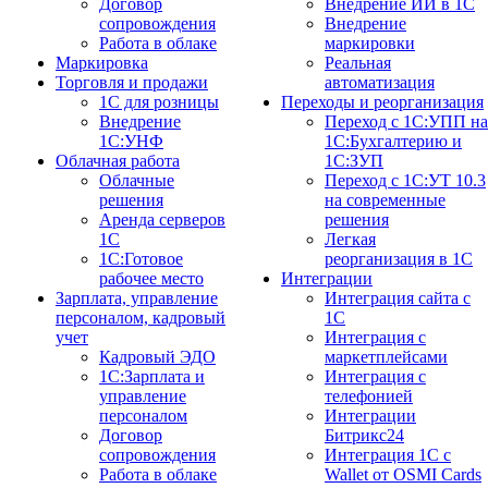
Договор
Внедрение ИИ в 1С
сопровождения
Внедрение
Работа в облаке
маркировки
Маркировка
Реальная
Торговля и продажи
автоматизация
1С для розницы
Переходы и реорганизация
Внедрение
Переход с 1С:УПП на
1С:УНФ
1С:Бухгалтерию и
Облачная работа
1С:ЗУП
Облачные
Переход с 1С:УТ 10.3
решения
на современные
Аренда серверов
решения
1С
Легкая
1C:Готовое
реорганизация в 1С
рабочее место
Интеграции
Зарплата, управление
Интеграция сайта с
персоналом, кадровый
1С
учет
Интеграция с
Кадровый ЭДО
маркетплейсами
1С:Зарплата и
Интеграция с
управление
телефонией
персоналом
Интеграции
Договор
Битрикс24
сопровождения
Интеграция 1С с
Работа в облаке
Wallet от OSMI Cards