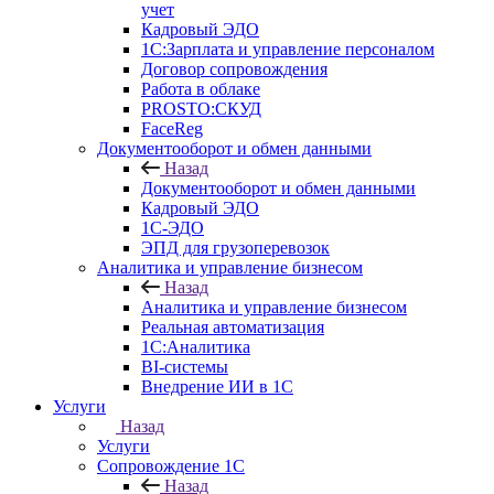
учет
Кадровый ЭДО
1С:Зарплата и управление персоналом
Договор сопровождения
Работа в облаке
PROSTO:СКУД
FaceReg
Документооборот и обмен данными
Назад
Документооборот и обмен данными
Кадровый ЭДО
1С-ЭДО
ЭПД для грузоперевозок
Аналитика и управление бизнесом
Назад
Аналитика и управление бизнесом
Реальная автоматизация
1С:Аналитика
BI-системы
Внедрение ИИ в 1С
Услуги
Назад
Услуги
Сопровождение 1С
Назад