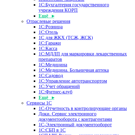
1С:Бухгалтерия государственного
учреждения КОРП
Ещё ▸
Отраслевые решения
1С:Розница
1С:Отель
1С для ЖКХ (ТСЖ, ЖСК)
1С:Гаражи
1С:Касса
1С:МДЛП для маркировки лекарственных
препаратов
1С:Медицина
1С:Медицина. Больничная аптека
1С:Садовод
1С:Управление автотранспортом
1С:Учет обращений
1С:Фитнес-клуб
Ещё ▸
Сервисы 1С
1С-Отчетность в контролирующие органы
Доки. Сервис электронного
документооборота с контрагентами
1С-Электронный документооборот
1С:СБП в 1С