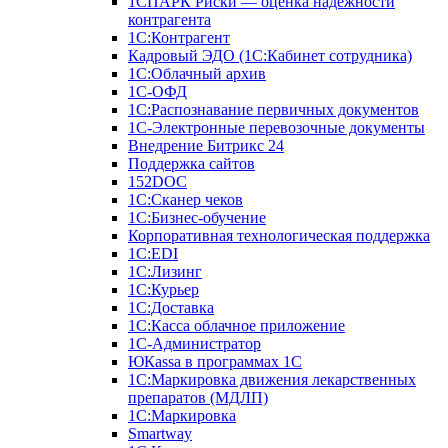
1СПАРК Риски — оценка надежности
контрагента
1С:Контрагент
Кадровый ЭДО (1С:Кабинет сотрудника)
1С:Облачный архив
1С-ОФД
1С:Распознавание первичных документов
1С-Электронные перевозочные документы
Внедрение Битрикс 24
Поддержка сайтов
152DOC
1С:Сканер чеков
1С:Бизнес-обучение
Корпоративная технологическая поддержка
1С:ЕDI
1С:Лизинг
1С:Курьер
1С:Доставка
1С:Касса облачное приложение
1С-Администратор
ЮКаssа в программах 1С
1С:Маркировка движения лекарственных
препаратов (МДЛП)
1С:Маркировка
Smartway