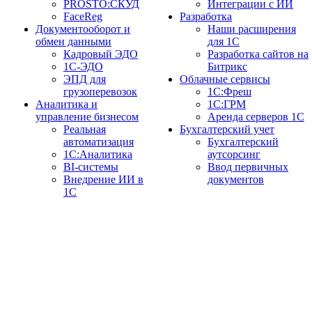
PROSTO:СКУД
Интеграции с ИИ
FaceReg
Разработка
Документооборот и
Наши расширения
обмен данными
для 1С
Кадровый ЭДО
Разработка сайтов на
1С-ЭДО
Битрикс
ЭПД для
Облачные сервисы
грузоперевозок
1С:Фреш
Аналитика и
1С:ГРМ
управление бизнесом
Аренда серверов 1С
Реальная
Бухгалтерский учет
автоматизация
Бухгалтерский
1С:Аналитика
аутсорсинг
BI-системы
Ввод первичных
Внедрение ИИ в
документов
1С