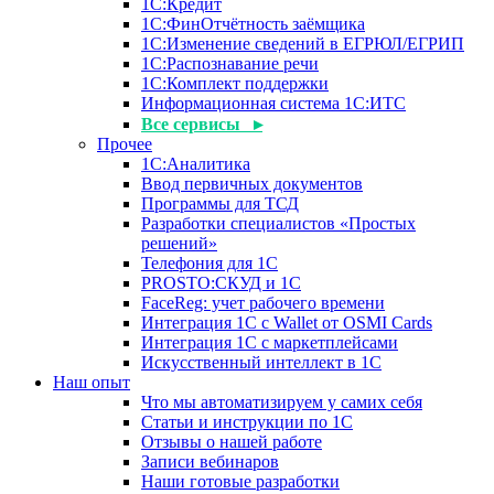
1С:Кредит
1С:ФинОтчётность заёмщика
1С:Изменение сведений в ЕГРЮЛ/ЕГРИП
1С:Распознавание речи
1С:Комплект поддержки
Информационная система 1С:ИТС
Все сервисы ▸
Прочее
1С:Аналитика
Ввод первичных документов
Программы для ТСД
Разработки специалистов «Простых
решений»
Телефония для 1С
PROSTO:СКУД и 1С
FaceReg: учет рабочего времени
Интеграция 1С с Wallet от OSMI Cards
Интеграция 1С с маркетплейсами
Искусственный интеллект в 1С
Наш опыт
Что мы автоматизируем у самих себя
Статьи и инструкции по 1С
Отзывы о нашей работе
Записи вебинаров
Наши готовые разработки