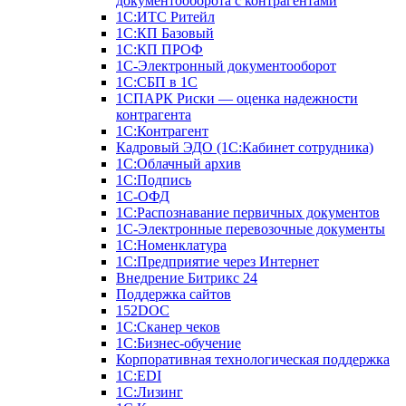
документооборота с контрагентами
1С:ИТС Ритейл
1С:КП Базовый
1С:КП ПРОФ
1С-Электронный документооборот
1С:СБП в 1С
1СПАРК Риски — оценка надежности
контрагента
1С:Контрагент
Кадровый ЭДО (1С:Кабинет сотрудника)
1С:Облачный архив
1С:Подпись
1С-ОФД
1С:Распознавание первичных документов
1С-Электронные перевозочные документы
1С:Номенклатура
1С:Предприятие через Интернет
Внедрение Битрикс 24
Поддержка сайтов
152DOC
1С:Сканер чеков
1С:Бизнес-обучение
Корпоративная технологическая поддержка
1С:ЕDI
1С:Лизинг