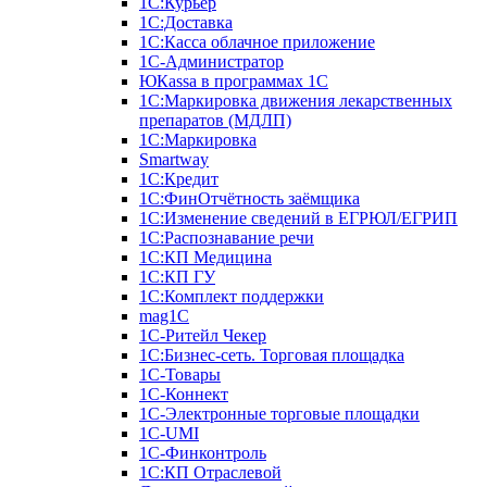
1С:Курьер
1С:Доставка
1С:Касса облачное приложение
1С-Администратор
ЮКаssа в программах 1С
1С:Маркировка движения лекарственных
препаратов (МДЛП)
1С:Маркировка
Smartway
1С:Кредит
1С:ФинОтчётность заёмщика
1С:Изменение сведений в ЕГРЮЛ/ЕГРИП
1С:Распознавание речи
1С:КП Медицина
1С:КП ГУ
1С:Комплект поддержки
mag1C
1С-Ритейл Чекер
1С:Бизнес-сеть. Торговая площадка
1С-Товары
1С-Коннект
1С-Электронные торговые площадки
1C-UMI
1С-Финконтроль
1С:КП Отраслевой