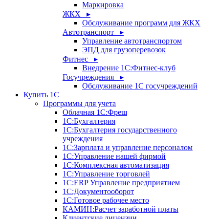
Маркировка
ЖКХ ▸
Обслуживание программ для ЖКХ
Автотранспорт ▸
Управление автотранспортом
ЭПД для грузоперевозок
Фитнес ▸
Внедрение 1С:Фитнес-клуб
Госучреждения ▸
Обслуживание 1С госучреждений
Купить 1С
Программы для учета
Облачная 1С:Фреш
1С:Бухгалтерия
1С:Бухгалтерия государственного
учреждения
1С:Зарплата и управление персоналом
1С:Управление нашей фирмой
1С:Комплексная автоматизация
1С:Управление торговлей
1С:ERP Управление предприятием
1С:Документооборот
1C:Готовое рабочее место
КАМИН:Расчет заработной платы
Клиентские лицензии