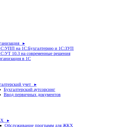
рганизация ▸
 1С:УПП на 1С:Бухгалтерию и 1С:ЗУП
1С:УТ 10.3 на современные решения
рганизация в 1С
галтерский учет ▸
Бухгалтерский аутсорсинг
Ввод первичных документов
Х ▸
Обслуживание программ для ЖКХ