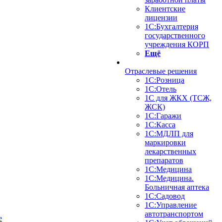
Клиентские
лицензии
1С:Бухгалтерия
государственного
учреждения КОРП
Ещё
Отраслевые решения
1С:Розница
1С:Отель
1С для ЖКХ (ТСЖ,
ЖСК)
1С:Гаражи
1С:Касса
1С:МДЛП для
маркировки
лекарственных
препаратов
1С:Медицина
1С:Медицина.
Больничная аптека
1С:Садовод
1С:Управление
автотранспортом
е