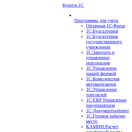
Купить 1С
Программы для учета
Облачная 1С:Фреш
1С:Бухгалтерия
1С:Бухгалтерия
государственного
учреждения
1С:Зарплата и
управление
персоналом
1С:Управление
нашей фирмой
1С:Комплексная
автоматизация
1С:Управление
торговлей
1С:ERP Управление
предприятием
1С:Документооборот
1C:Готовое рабочее
место
КАМИН:Расчет
заработной платы