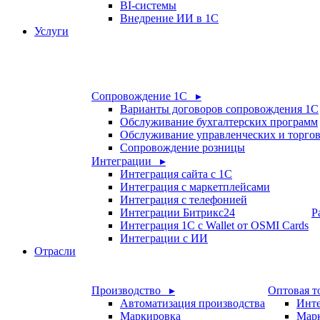
BI-системы
Внедрение ИИ в 1С
Услуги
Сопровождение 1С ▸
Варианты договоров сопровождения 1С
Обслуживание бухгалтерских программ
Обслуживание управленческих и торго
Сопровождение розницы
Интеграции ▸
Интеграция сайта с 1С
Интеграция с маркетплейсами
Интеграция с телефонией
Интеграции Битрикс24
Р
Интеграция 1С с Wallet от OSMI Cards
Интеграции с ИИ
Отрасли
Производство ▸
Оптовая т
Автоматизация производства
Инте
Маркировка
Мар