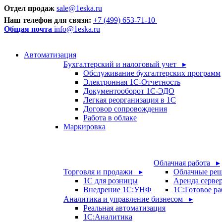
Отдел продаж
sale@1eska.ru
Наш телефон для связи:
+7 (499) 653-71-10
Общая почта
info@1eska.ru
Автоматизация
Бухгалтерский и налоговый учет ▸
Обслуживание бухгалтерских программ
Электронная 1С-Отчетность
Документооборот 1С-ЭДО
Легкая реорганизация в 1С
Договор сопровождения
Работа в облаке
Маркировка
Облачная работа ▸
Торговля и продажи ▸
Облачные ре
1С для розницы
Аренда серве
Внедрение 1С:УНФ
1C:Готовое ра
Аналитика и управление бизнесом ▸
Реальная автоматизация
1С:Аналитика