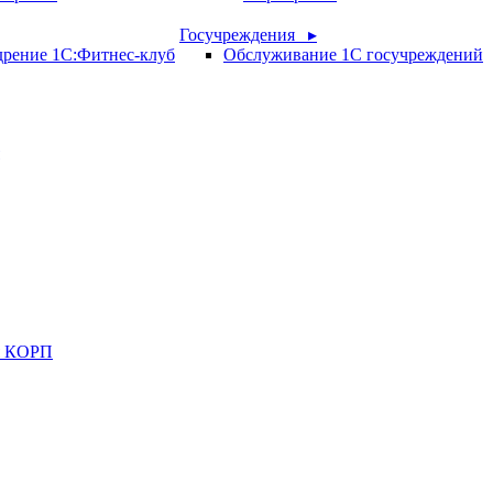
Госучреждения ▸
рение 1С:Фитнес-клуб
Обслуживание 1С госучреждений
ия КОРП