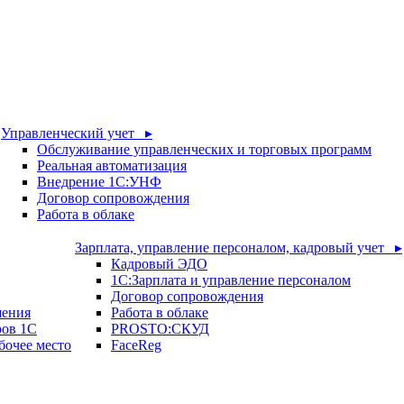
Управленческий учет ▸
Обслуживание управленческих и торговых программ
Реальная автоматизация
Внедрение 1С:УНФ
Договор сопровождения
Работа в облаке
Зарплата, управление персоналом, кадровый учет ▸
Кадровый ЭДО
1С:Зарплата и управление персоналом
Договор сопровождения
шения
Работа в облаке
ров 1С
PROSTO:СКУД
бочее место
FaceReg