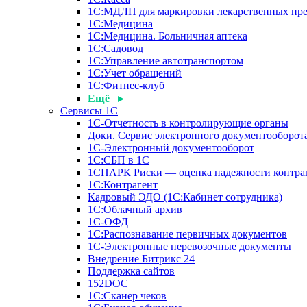
1С:МДЛП для маркировки лекарственных пре
1С:Медицина
1С:Медицина. Больничная аптека
1С:Садовод
1С:Управление автотранспортом
1С:Учет обращений
1С:Фитнес-клуб
Ещё ▸
Сервисы 1С
1С-Отчетность в контролирующие органы
Доки. Сервис электронного документооборота
1С-Электронный документооборот
1С:СБП в 1С
1СПАРК Риски — оценка надежности контра
1С:Контрагент
Кадровый ЭДО (1С:Кабинет сотрудника)
1С:Облачный архив
1С-ОФД
1С:Распознавание первичных документов
1С-Электронные перевозочные документы
Внедрение Битрикс 24
Поддержка сайтов
152DOC
1С:Сканер чеков