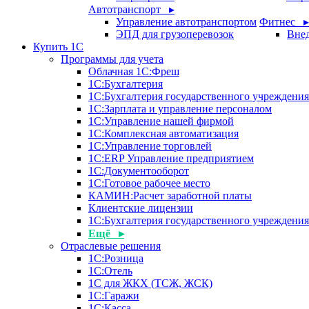
Автотранспорт ▸
Управление автотранспортом
Фитнес ▸
ЭПД для грузоперевозок
Внед
Купить 1С
Программы для учета
Облачная 1С:Фреш
1С:Бухгалтерия
1С:Бухгалтерия государственного учреждения
1С:Зарплата и управление персоналом
1С:Управление нашей фирмой
1С:Комплексная автоматизация
1С:Управление торговлей
1С:ERP Управление предприятием
1С:Документооборот
1C:Готовое рабочее место
КАМИН:Расчет заработной платы
Клиентские лицензии
1С:Бухгалтерия государственного учрежден
Ещё ▸
Отраслевые решения
1С:Розница
1С:Отель
1С для ЖКХ (ТСЖ, ЖСК)
1С:Гаражи
1С:Касса