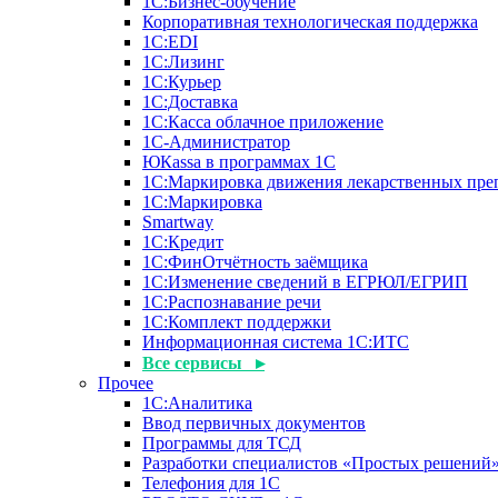
1С:Бизнес-обучение
Корпоративная технологическая поддержка
1С:ЕDI
1С:Лизинг
1С:Курьер
1С:Доставка
1С:Касса облачное приложение
1С-Администратор
ЮКаssа в программах 1С
1С:Маркировка движения лекарственных пре
1С:Маркировка
Smartway
1С:Кредит
1С:ФинОтчётность заёмщика
1С:Изменение сведений в ЕГРЮЛ/ЕГРИП
1С:Распознавание речи
1С:Комплект поддержки
Информационная система 1С:ИТС
Все сервисы ▸
Прочее
1С:Аналитика
Ввод первичных документов
Программы для ТСД
Разработки специалистов «Простых решений
Телефония для 1С