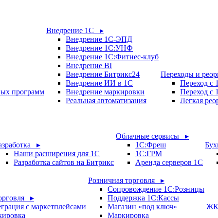
Внедрение 1С ▸
Внедрение 1С-ЭПД
Внедрение 1С:УНФ
Внедрение 1С:Фитнес-клуб
Внедрение BI
Внедрение Битрикс24
Переходы и рео
Внедрение ИИ в 1С
Переход с
вых программ
Внедрение маркировки
Переход с 
Реальная автоматизация
Легкая рео
Облачные сервисы ▸
азработка ▸
1С:Фреш
Бух
Наши расширения для 1С
1С:ГРМ
Разработка сайтов на Битрикс
Аренда серверов 1С
Розничная торговля ▸
Сопровождение 1С:Розницы
орговля ▸
Поддержка 1С:Кассы
грация с маркетплейсами
Магазин «под ключ»
ЖК
кировка
Маркировка