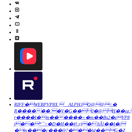
RIFF�WEBPVP8X __ALPHJO@@<�
R������`�V�G��0�@H��oz,
r����I�m������=�m��Bs2�zVP8
j��*``>�D�H��#!,y)� bӐ!��I�/
�m���c���Ө?���ŀd��G�Z