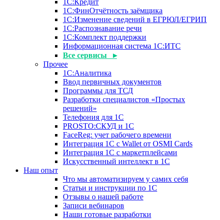
1С:Кредит
1С:ФинОтчётность заёмщика
1С:Изменение сведений в ЕГРЮЛ/ЕГРИП
1С:Распознавание речи
1С:Комплект поддержки
Информационная система 1С:ИТС
Все сервисы ▸
Прочее
1С:Аналитика
Ввод первичных документов
Программы для ТСД
Разработки специалистов «Простых
решений»
Телефония для 1С
PROSTO:СКУД и 1С
FaceReg: учет рабочего времени
Интеграция 1С с Wallet от OSMI Cards
Интеграция 1С с маркетплейсами
Искусственный интеллект в 1С
Наш опыт
Что мы автоматизируем у самих себя
Статьи и инструкции по 1С
Отзывы о нашей работе
Записи вебинаров
Наши готовые разработки