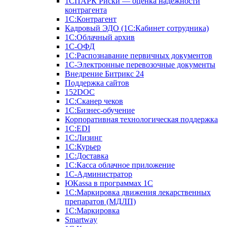
1СПАРК Риски — оценка надежности
контрагента
1С:Контрагент
Кадровый ЭДО (1С:Кабинет сотрудника)
1С:Облачный архив
1С-ОФД
1С:Распознавание первичных документов
1С-Электронные перевозочные документы
Внедрение Битрикс 24
Поддержка сайтов
152DOC
1С:Сканер чеков
1С:Бизнес-обучение
Корпоративная технологическая поддержка
1С:ЕDI
1С:Лизинг
1С:Курьер
1С:Доставка
1С:Касса облачное приложение
1С-Администратор
ЮКаssа в программах 1С
1С:Маркировка движения лекарственных
препаратов (МДЛП)
1С:Маркировка
Smartway