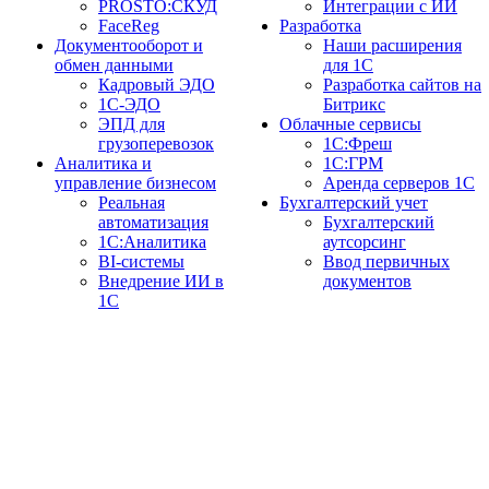
PROSTO:СКУД
Интеграции с ИИ
FaceReg
Разработка
Документооборот и
Наши расширения
обмен данными
для 1С
Кадровый ЭДО
Разработка сайтов на
1С-ЭДО
Битрикс
ЭПД для
Облачные сервисы
грузоперевозок
1С:Фреш
Аналитика и
1С:ГРМ
управление бизнесом
Аренда серверов 1С
Реальная
Бухгалтерский учет
автоматизация
Бухгалтерский
1С:Аналитика
аутсорсинг
BI-системы
Ввод первичных
Внедрение ИИ в
документов
1С