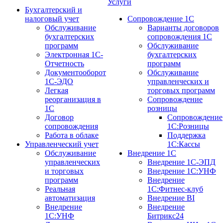
Услуги
Бухгалтерский и
налоговый учет
Сопровождение 1С
Обслуживание
Варианты договоров
бухгалтерских
сопровождения 1С
программ
Обслуживание
Электронная 1С-
бухгалтерских
Отчетность
программ
Документооборот
Обслуживание
1С-ЭДО
управленческих и
Легкая
торговых программ
реорганизация в
Сопровождение
1С
розницы
Договор
Сопровождение
сопровождения
1С:Розницы
Работа в облаке
Поддержка
Управленческий учет
1С:Кассы
Обслуживание
Внедрение 1С
управленческих
Внедрение 1С-ЭПД
и торговых
Внедрение 1С:УНФ
программ
Внедрение
Реальная
1С:Фитнес-клуб
автоматизация
Внедрение BI
Внедрение
Внедрение
1С:УНФ
Битрикс24