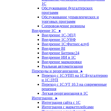
1С
Обслуживание бухгалтерских
программ
Обслуживание управленческих и
торговых программ
Сопровождение розницы
Внедрение 1С ▸
Внедрение 1С-ЭПД
Внедрение 1С:УНФ
Внедрение 1С:Фитнес-клуб
Внедрение BI
Внедрение Битрикс24
Внедрение ИИ в 1С
Внедрение маркировки
Реальная автоматизация
Переходы и реорганизация ▸
Переход с 1С:УПП на 1С:Бухгалтерию
и 1С:ЗУП
Переход с 1С:УТ 10.3 на современные
решения
Легкая реорганизация в 1С
Интеграции ▸
Интеграция сайта с 1С
Интеграция с маркетплейсами