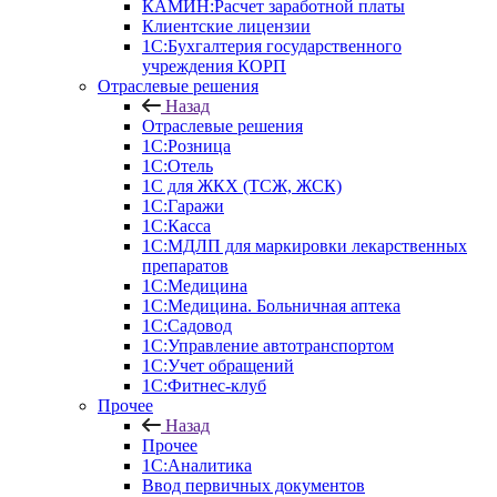
КАМИН:Расчет заработной платы
Клиентские лицензии
1С:Бухгалтерия государственного
учреждения КОРП
Отраслевые решения
Назад
Отраслевые решения
1С:Розница
1С:Отель
1С для ЖКХ (ТСЖ, ЖСК)
1С:Гаражи
1С:Касса
1С:МДЛП для маркировки лекарственных
препаратов
1С:Медицина
1С:Медицина. Больничная аптека
1С:Садовод
1С:Управление автотранспортом
1С:Учет обращений
1С:Фитнес-клуб
Прочее
Назад
Прочее
1С:Аналитика
Ввод первичных документов