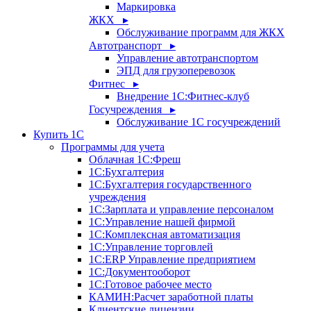
Маркировка
ЖКХ ▸
Обслуживание программ для ЖКХ
Автотранспорт ▸
Управление автотранспортом
ЭПД для грузоперевозок
Фитнес ▸
Внедрение 1С:Фитнес-клуб
Госучреждения ▸
Обслуживание 1С госучреждений
Купить 1С
Программы для учета
Облачная 1С:Фреш
1С:Бухгалтерия
1С:Бухгалтерия государственного
учреждения
1С:Зарплата и управление персоналом
1С:Управление нашей фирмой
1С:Комплексная автоматизация
1С:Управление торговлей
1С:ERP Управление предприятием
1С:Документооборот
1C:Готовое рабочее место
КАМИН:Расчет заработной платы
Клиентские лицензии