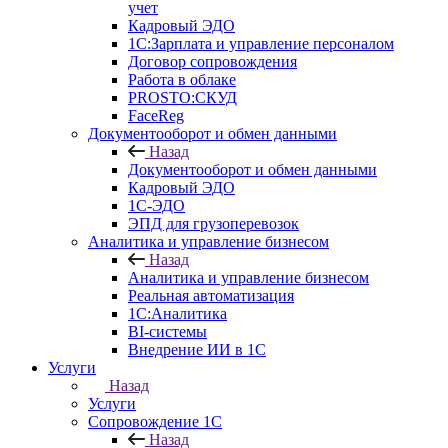
учет
Кадровый ЭДО
1С:Зарплата и управление персоналом
Договор сопровождения
Работа в облаке
PROSTO:СКУД
FaceReg
Документооборот и обмен данными
Назад
Документооборот и обмен данными
Кадровый ЭДО
1С-ЭДО
ЭПД для грузоперевозок
Аналитика и управление бизнесом
Назад
Аналитика и управление бизнесом
Реальная автоматизация
1С:Аналитика
BI-системы
Внедрение ИИ в 1С
Услуги
Назад
Услуги
Сопровождение 1С
Назад