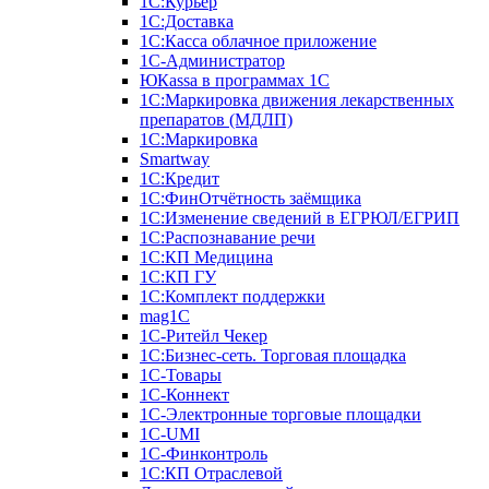
1С:Курьер
1С:Доставка
1С:Касса облачное приложение
1С-Администратор
ЮКаssа в программах 1С
1С:Маркировка движения лекарственных
препаратов (МДЛП)
1С:Маркировка
Smartway
1С:Кредит
1С:ФинОтчётность заёмщика
1С:Изменение сведений в ЕГРЮЛ/ЕГРИП
1С:Распознавание речи
1С:КП Медицина
1С:КП ГУ
1С:Комплект поддержки
mag1C
1С-Ритейл Чекер
1С:Бизнес-сеть. Торговая площадка
1С-Товары
1С-Коннект
1С-Электронные торговые площадки
1C-UMI
1С-Финконтроль
1С:КП Отраслевой