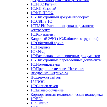
1С:ИТС Ритейл
1С:КП Базовый
1С:КП ПРОФ
1С-Электронный документооборот
1С:СБП в 1С
1СПАРК Риски — оценка надежности
контрагента
1С:Контрагент
Кадровый ЭДО (1С:Кабинет сотрудника)
1С:Облачный архив
1С:Подпись
1С-ОФД
1С:Распознавание первичных документов
1С-Электронные перевозочные документы
1С:Номенклатура
1С:Предприятие через Интернет
Внедрение Битрикс 24
Поддержка сайтов
152DOC
1С:Сканер чеков
1С:Бизнес-обучение
Корпоративная технологическая поддержка
1С:ЕDI
1С:Лизинг