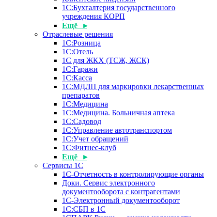
1С:Бухгалтерия государственного
учреждения КОРП
Ещё ▸
Отраслевые решения
1С:Розница
1С:Отель
1С для ЖКХ (ТСЖ, ЖСК)
1С:Гаражи
1С:Касса
1С:МДЛП для маркировки лекарственных
препаратов
1С:Медицина
1С:Медицина. Больничная аптека
1С:Садовод
1С:Управление автотранспортом
1С:Учет обращений
1С:Фитнес-клуб
Ещё ▸
Сервисы 1С
1С-Отчетность в контролирующие органы
Доки. Сервис электронного
документооборота с контрагентами
1С-Электронный документооборот
1С:СБП в 1С