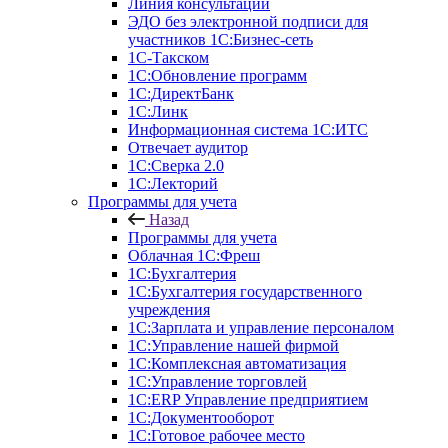
Линия консультаций
ЭДО без электронной подписи для
участников 1С:Бизнес-сеть
1С-Такском
1С:Обновление программ
1С:ДиректБанк
1С:Линк
Информационная система 1С:ИТС
Отвечает аудитор
1С:Сверка 2.0
1С:Лекторий
Программы для учета
Назад
Программы для учета
Облачная 1С:Фреш
1С:Бухгалтерия
1С:Бухгалтерия государственного
учреждения
1С:Зарплата и управление персоналом
1С:Управление нашей фирмой
1С:Комплексная автоматизация
1С:Управление торговлей
1С:ERP Управление предприятием
1С:Документооборот
1C:Готовое рабочее место