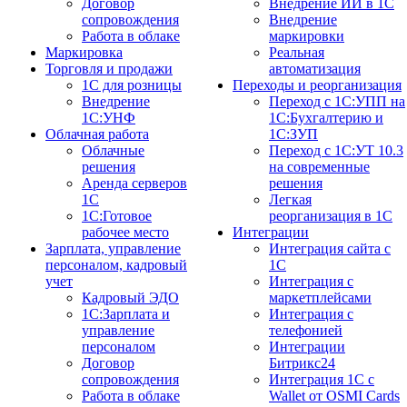
Договор
Внедрение ИИ в 1С
сопровождения
Внедрение
Работа в облаке
маркировки
Маркировка
Реальная
Торговля и продажи
автоматизация
1С для розницы
Переходы и реорганизация
Внедрение
Переход с 1С:УПП на
1С:УНФ
1С:Бухгалтерию и
Облачная работа
1С:ЗУП
Облачные
Переход с 1С:УТ 10.3
решения
на современные
Аренда серверов
решения
1С
Легкая
1C:Готовое
реорганизация в 1С
рабочее место
Интеграции
Зарплата, управление
Интеграция сайта с
персоналом, кадровый
1С
учет
Интеграция с
Кадровый ЭДО
маркетплейсами
1С:Зарплата и
Интеграция с
управление
телефонией
персоналом
Интеграции
Договор
Битрикс24
сопровождения
Интеграция 1С с
Работа в облаке
Wallet от OSMI Cards