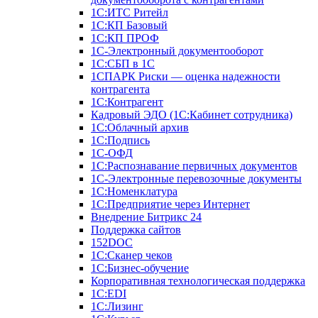
1С:ИТС Ритейл
1С:КП Базовый
1С:КП ПРОФ
1С-Электронный документооборот
1С:СБП в 1С
1СПАРК Риски — оценка надежности
контрагента
1С:Контрагент
Кадровый ЭДО (1С:Кабинет сотрудника)
1С:Облачный архив
1С:Подпись
1С-ОФД
1С:Распознавание первичных документов
1С-Электронные перевозочные документы
1С:Номенклатура
1С:Предприятие через Интернет
Внедрение Битрикс 24
Поддержка сайтов
152DOC
1С:Сканер чеков
1С:Бизнес-обучение
Корпоративная технологическая поддержка
1С:ЕDI
1С:Лизинг