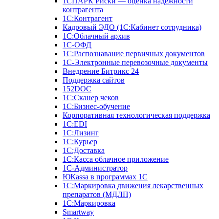
1СПАРК Риски — оценка надежности
контрагента
1С:Контрагент
Кадровый ЭДО (1С:Кабинет сотрудника)
1С:Облачный архив
1С-ОФД
1С:Распознавание первичных документов
1С-Электронные перевозочные документы
Внедрение Битрикс 24
Поддержка сайтов
152DOC
1С:Сканер чеков
1С:Бизнес-обучение
Корпоративная технологическая поддержка
1С:ЕDI
1С:Лизинг
1С:Курьер
1С:Доставка
1С:Касса облачное приложение
1С-Администратор
ЮКаssа в программах 1С
1С:Маркировка движения лекарственных
препаратов (МДЛП)
1С:Маркировка
Smartway