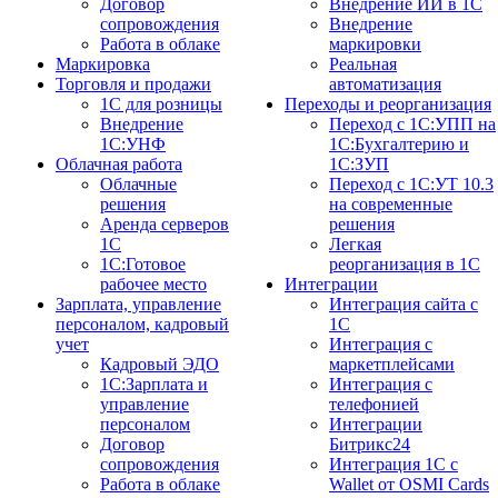
Договор
Внедрение ИИ в 1С
сопровождения
Внедрение
Работа в облаке
маркировки
Маркировка
Реальная
Торговля и продажи
автоматизация
1С для розницы
Переходы и реорганизация
Внедрение
Переход с 1С:УПП на
1С:УНФ
1С:Бухгалтерию и
Облачная работа
1С:ЗУП
Облачные
Переход с 1С:УТ 10.3
решения
на современные
Аренда серверов
решения
1С
Легкая
1C:Готовое
реорганизация в 1С
рабочее место
Интеграции
Зарплата, управление
Интеграция сайта с
персоналом, кадровый
1С
учет
Интеграция с
Кадровый ЭДО
маркетплейсами
1С:Зарплата и
Интеграция с
управление
телефонией
персоналом
Интеграции
Договор
Битрикс24
сопровождения
Интеграция 1С с
Работа в облаке
Wallet от OSMI Cards