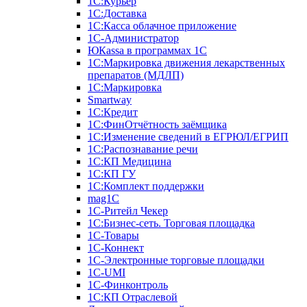
1С:Курьер
1С:Доставка
1С:Касса облачное приложение
1С-Администратор
ЮКаssа в программах 1С
1С:Маркировка движения лекарственных
препаратов (МДЛП)
1С:Маркировка
Smartway
1С:Кредит
1С:ФинОтчётность заёмщика
1С:Изменение сведений в ЕГРЮЛ/ЕГРИП
1С:Распознавание речи
1С:КП Медицина
1С:КП ГУ
1С:Комплект поддержки
mag1C
1С-Ритейл Чекер
1С:Бизнес-сеть. Торговая площадка
1С-Товары
1С-Коннект
1С-Электронные торговые площадки
1C-UMI
1С-Финконтроль
1С:КП Отраслевой