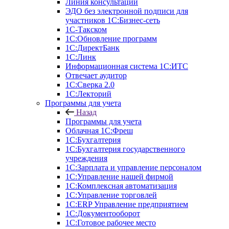
Линия консультаций
ЭДО без электронной подписи для
участников 1С:Бизнес-сеть
1С-Такском
1С:Обновление программ
1С:ДиректБанк
1С:Линк
Информационная система 1С:ИТС
Отвечает аудитор
1С:Сверка 2.0
1С:Лекторий
Программы для учета
Назад
Программы для учета
Облачная 1С:Фреш
1С:Бухгалтерия
1С:Бухгалтерия государственного
учреждения
1С:Зарплата и управление персоналом
1С:Управление нашей фирмой
1С:Комплексная автоматизация
1С:Управление торговлей
1С:ERP Управление предприятием
1С:Документооборот
1C:Готовое рабочее место