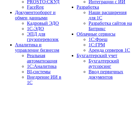
PROSTO:СКУД
Интеграции с ИИ
FaceReg
Разработка
Документооборот и
Наши расширения
обмен данными
для 1С
Кадровый ЭДО
Разработка сайтов на
1С-ЭДО
Битрикс
ЭПД для
Облачные сервисы
грузоперевозок
1С:Фреш
Аналитика и
1С:ГРМ
управление бизнесом
Аренда серверов 1С
Реальная
Бухгалтерский учет
автоматизация
Бухгалтерский
1С:Аналитика
аутсорсинг
BI-системы
Ввод первичных
Внедрение ИИ в
документов
1С