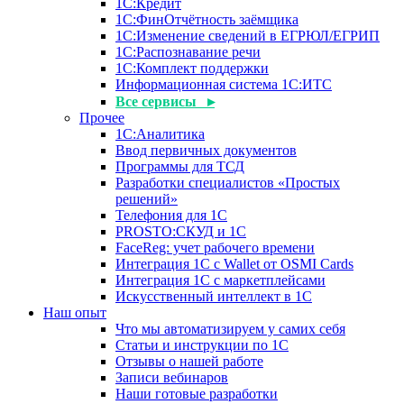
1С:Кредит
1С:ФинОтчётность заёмщика
1С:Изменение сведений в ЕГРЮЛ/ЕГРИП
1С:Распознавание речи
1С:Комплект поддержки
Информационная система 1С:ИТС
Все сервисы ▸
Прочее
1С:Аналитика
Ввод первичных документов
Программы для ТСД
Разработки специалистов «Простых
решений»
Телефония для 1С
PROSTO:СКУД и 1С
FaceReg: учет рабочего времени
Интеграция 1С с Wallet от OSMI Cards
Интеграция 1С с маркетплейсами
Искусственный интеллект в 1С
Наш опыт
Что мы автоматизируем у самих себя
Статьи и инструкции по 1С
Отзывы о нашей работе
Записи вебинаров
Наши готовые разработки