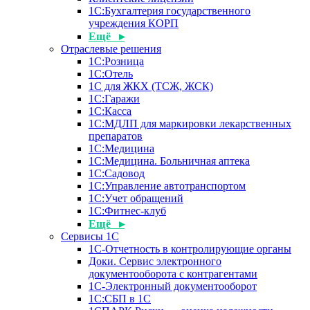
1С:Бухгалтерия государственного
учреждения КОРП
Ещё ▸
Отраслевые решения
1С:Розница
1С:Отель
1С для ЖКХ (ТСЖ, ЖСК)
1С:Гаражи
1С:Касса
1С:МДЛП для маркировки лекарственных
препаратов
1С:Медицина
1С:Медицина. Больничная аптека
1С:Садовод
1С:Управление автотранспортом
1С:Учет обращений
1С:Фитнес-клуб
Ещё ▸
Сервисы 1С
1С-Отчетность в контролирующие органы
Доки. Сервис электронного
документооборота с контрагентами
1С-Электронный документооборот
1С:СБП в 1С