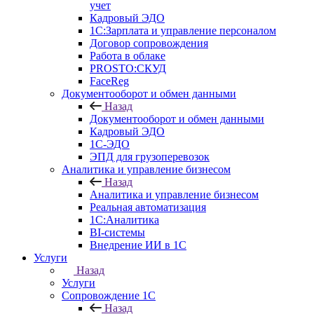
учет
Кадровый ЭДО
1С:Зарплата и управление персоналом
Договор сопровождения
Работа в облаке
PROSTO:СКУД
FaceReg
Документооборот и обмен данными
Назад
Документооборот и обмен данными
Кадровый ЭДО
1С-ЭДО
ЭПД для грузоперевозок
Аналитика и управление бизнесом
Назад
Аналитика и управление бизнесом
Реальная автоматизация
1С:Аналитика
BI-системы
Внедрение ИИ в 1С
Услуги
Назад
Услуги
Сопровождение 1С
Назад