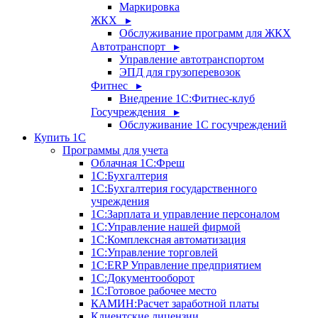
Маркировка
ЖКХ ▸
Обслуживание программ для ЖКХ
Автотранспорт ▸
Управление автотранспортом
ЭПД для грузоперевозок
Фитнес ▸
Внедрение 1С:Фитнес-клуб
Госучреждения ▸
Обслуживание 1С госучреждений
Купить 1С
Программы для учета
Облачная 1С:Фреш
1С:Бухгалтерия
1С:Бухгалтерия государственного
учреждения
1С:Зарплата и управление персоналом
1С:Управление нашей фирмой
1С:Комплексная автоматизация
1С:Управление торговлей
1С:ERP Управление предприятием
1С:Документооборот
1C:Готовое рабочее место
КАМИН:Расчет заработной платы
Клиентские лицензии