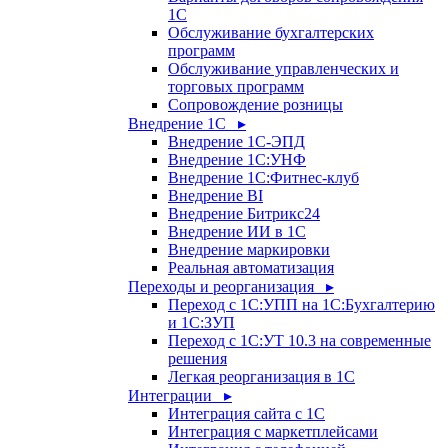
1С
Обслуживание бухгалтерских
программ
Обслуживание управленческих и
торговых программ
Сопровождение розницы
Внедрение 1С ▸
Внедрение 1С-ЭПД
Внедрение 1С:УНФ
Внедрение 1С:Фитнес-клуб
Внедрение BI
Внедрение Битрикс24
Внедрение ИИ в 1С
Внедрение маркировки
Реальная автоматизация
Переходы и реорганизация ▸
Переход с 1С:УПП на 1С:Бухгалтерию
и 1С:ЗУП
Переход с 1С:УТ 10.3 на современные
решения
Легкая реорганизация в 1С
Интеграции ▸
Интеграция сайта с 1С
Интеграция с маркетплейсами