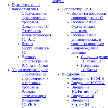
Услуги
Бухгалтерский и
налоговый учет
Сопровождение 1С
Обслуживание
Варианты договоров
бухгалтерских
сопровождения 1С
программ
Обслуживание
Электронная 1С-
бухгалтерских
Отчетность
программ
Документооборот
Обслуживание
1С-ЭДО
управленческих и
Легкая
торговых программ
реорганизация в
Сопровождение
1С
розницы
Договор
Сопровождение
сопровождения
1С:Розницы
Работа в облаке
Поддержка
Управленческий учет
1С:Кассы
Обслуживание
Внедрение 1С
управленческих
Внедрение 1С-ЭПД
и торговых
Внедрение 1С:УНФ
программ
Внедрение
Реальная
1С:Фитнес-клуб
автоматизация
Внедрение BI
Внедрение
Внедрение
1С:УНФ
Битрикс24