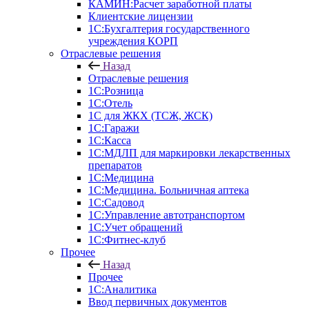
КАМИН:Расчет заработной платы
Клиентские лицензии
1С:Бухгалтерия государственного
учреждения КОРП
Отраслевые решения
Назад
Отраслевые решения
1С:Розница
1С:Отель
1С для ЖКХ (ТСЖ, ЖСК)
1С:Гаражи
1С:Касса
1С:МДЛП для маркировки лекарственных
препаратов
1С:Медицина
1С:Медицина. Больничная аптека
1С:Садовод
1С:Управление автотранспортом
1С:Учет обращений
1С:Фитнес-клуб
Прочее
Назад
Прочее
1С:Аналитика
Ввод первичных документов