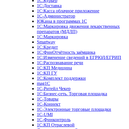
1С:Курьер
1С:Доставка
1С:Касса облачное приложение
1С-Администратор
ЮКаssа в программах 1С
1С:Маркировка движения лекарственных
препаратов (МДЛП)
1С:Маркировка
Smartway
1С:Кредит
1С:ФинОтчётность заёмщика
1С:Изменение сведений в ЕГРЮЛ/ЕГРИП
1С:Распознавание речи
1С:КП Медицина
1С:КП ГУ
1С:Комплект поддержки
mag1C
1С-Ритейл Чекер
1С:Бизнес-сеть. Торговая площадка
1С-Товары
1С-Коннект
1С-Электронные торговые площадки
1C-UMI
1С-Финконтроль
1С:КП Отраслевой