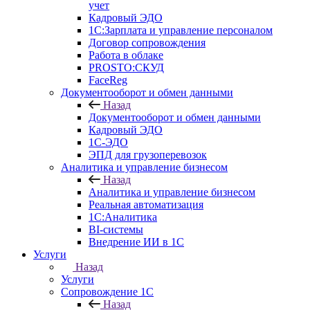
учет
Кадровый ЭДО
1С:Зарплата и управление персоналом
Договор сопровождения
Работа в облаке
PROSTO:СКУД
FaceReg
Документооборот и обмен данными
Назад
Документооборот и обмен данными
Кадровый ЭДО
1С-ЭДО
ЭПД для грузоперевозок
Аналитика и управление бизнесом
Назад
Аналитика и управление бизнесом
Реальная автоматизация
1С:Аналитика
BI-системы
Внедрение ИИ в 1С
Услуги
Назад
Услуги
Сопровождение 1С
Назад