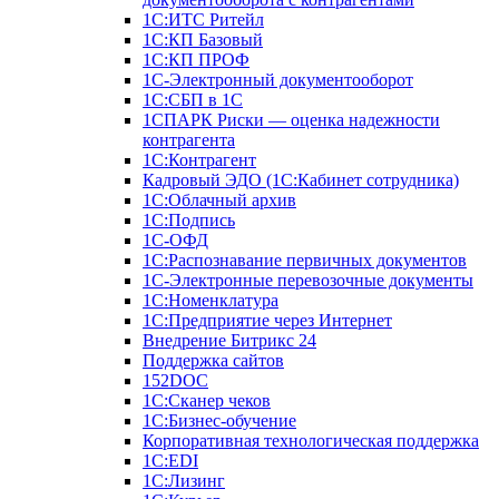
1С:ИТС Ритейл
1С:КП Базовый
1С:КП ПРОФ
1С-Электронный документооборот
1С:СБП в 1С
1СПАРК Риски — оценка надежности
контрагента
1С:Контрагент
Кадровый ЭДО (1С:Кабинет сотрудника)
1С:Облачный архив
1С:Подпись
1С-ОФД
1С:Распознавание первичных документов
1С-Электронные перевозочные документы
1С:Номенклатура
1С:Предприятие через Интернет
Внедрение Битрикс 24
Поддержка сайтов
152DOC
1С:Сканер чеков
1С:Бизнес-обучение
Корпоративная технологическая поддержка
1С:ЕDI
1С:Лизинг