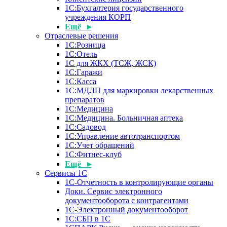
1С:Бухгалтерия государственного
учреждения КОРП
Ещё ▸
Отраслевые решения
1С:Розница
1С:Отель
1С для ЖКХ (ТСЖ, ЖСК)
1С:Гаражи
1С:Касса
1С:МДЛП для маркировки лекарственных
препаратов
1С:Медицина
1С:Медицина. Больничная аптека
1С:Садовод
1С:Управление автотранспортом
1С:Учет обращений
1С:Фитнес-клуб
Ещё ▸
Сервисы 1С
1С-Отчетность в контролирующие органы
Доки. Сервис электронного
документооборота с контрагентами
1С-Электронный документооборот
1С:СБП в 1С