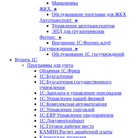
Маркировка
ЖКХ ▸
Обслуживание программ для ЖКХ
Автотранспорт ▸
Управление автотранспортом
ЭПД для грузоперевозок
Фитнес ▸
Внедрение 1С:Фитнес-клуб
Госучреждения ▸
Обслуживание 1С госучреждений
Купить 1С
Программы для учета
Облачная 1С:Фреш
1С:Бухгалтерия
1С:Бухгалтерия государственного
учреждения
1С:Зарплата и управление персоналом
1С:Управление нашей фирмой
1С:Комплексная автоматизация
1С:Управление торговлей
1С:ERP Управление предприятием
1С:Документооборот
1C:Готовое рабочее место
КАМИН:Расчет заработной платы
Клиентские лицензии