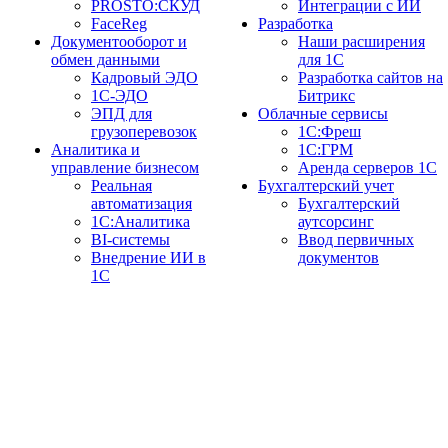
PROSTO:СКУД
Интеграции с ИИ
FaceReg
Разработка
Документооборот и
Наши расширения
обмен данными
для 1С
Кадровый ЭДО
Разработка сайтов на
1С-ЭДО
Битрикс
ЭПД для
Облачные сервисы
грузоперевозок
1С:Фреш
Аналитика и
1С:ГРМ
управление бизнесом
Аренда серверов 1С
Реальная
Бухгалтерский учет
автоматизация
Бухгалтерский
1С:Аналитика
аутсорсинг
BI-системы
Ввод первичных
Внедрение ИИ в
документов
1С