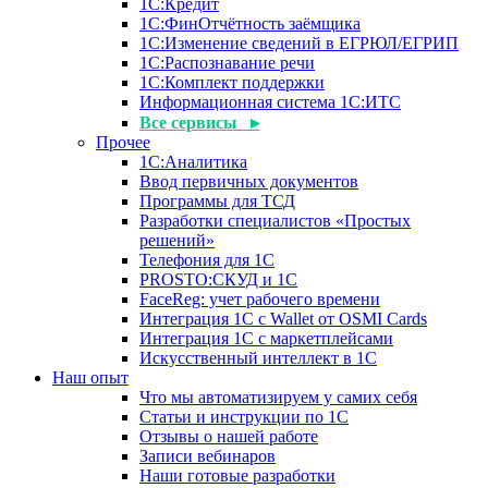
1С:Кредит
1С:ФинОтчётность заёмщика
1С:Изменение сведений в ЕГРЮЛ/ЕГРИП
1С:Распознавание речи
1С:Комплект поддержки
Информационная система 1С:ИТС
Все сервисы ▸
Прочее
1С:Аналитика
Ввод первичных документов
Программы для ТСД
Разработки специалистов «Простых
решений»
Телефония для 1С
PROSTO:СКУД и 1С
FaceReg: учет рабочего времени
Интеграция 1С с Wallet от OSMI Cards
Интеграция 1С с маркетплейсами
Искусственный интеллект в 1С
Наш опыт
Что мы автоматизируем у самих себя
Статьи и инструкции по 1С
Отзывы о нашей работе
Записи вебинаров
Наши готовые разработки