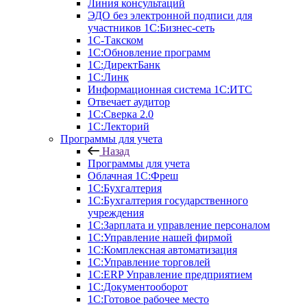
Линия консультаций
ЭДО без электронной подписи для
участников 1С:Бизнес-сеть
1С-Такском
1С:Обновление программ
1С:ДиректБанк
1С:Линк
Информационная система 1С:ИТС
Отвечает аудитор
1С:Сверка 2.0
1С:Лекторий
Программы для учета
Назад
Программы для учета
Облачная 1С:Фреш
1С:Бухгалтерия
1С:Бухгалтерия государственного
учреждения
1С:Зарплата и управление персоналом
1С:Управление нашей фирмой
1С:Комплексная автоматизация
1С:Управление торговлей
1С:ERP Управление предприятием
1С:Документооборот
1C:Готовое рабочее место