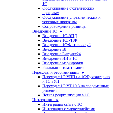
1С
Обслуживание бухгалтерских
программ
Обслуживание управленческих и
торговых программ
Сопровождение розницы
Внедрение 1С ▸
Внедрение 1С-ЭПД
Внедрение 1С:УНФ
Внедрение 1С:Фитнес-клуб
Внедрение BI
Внедрение Битрикс24
Внедрение ИИ в 1С
Внедрение маркировки
Реальная автоматизация
Переходы и реорганизация ▸
Переход с 1С:УПП на 1С:Бухгалтерию
и 1С:ЗУП
Переход с 1С:УТ 10.3 на современные
решения
Легкая реорганизация в 1С
Интеграции ▸
Интеграция сайта с 1С
Интеграция с маркетплейсами