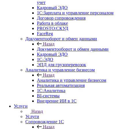
учет
Кадровый ЭДО
1С:Зарплата и управление персоналом
Договор сопровождения
Работа в облаке
PROSTO:СКУД
FaceReg
Документооборот и обмен данными
Назад
Документооборот и обмен данными
Кадровый ЭДО
1С-ЭДО
ЭПД для грузоперевозок
Аналитика и управление бизнесом
Назад
Аналитика и управление бизнесом
Реальная автоматизация
1С:Аналитика
BI-системы
Внедрение ИИ в 1С
Услуги
Назад
Услуги
Сопровождение 1С
Назад