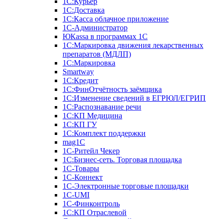
1С:Курьер
1С:Доставка
1С:Касса облачное приложение
1С-Администратор
ЮКаssа в программах 1С
1С:Маркировка движения лекарственных
препаратов (МДЛП)
1С:Маркировка
Smartway
1С:Кредит
1С:ФинОтчётность заёмщика
1С:Изменение сведений в ЕГРЮЛ/ЕГРИП
1С:Распознавание речи
1С:КП Медицина
1С:КП ГУ
1С:Комплект поддержки
mag1C
1С-Ритейл Чекер
1С:Бизнес-сеть. Торговая площадка
1С-Товары
1С-Коннект
1С-Электронные торговые площадки
1C-UMI
1С-Финконтроль
1С:КП Отраслевой