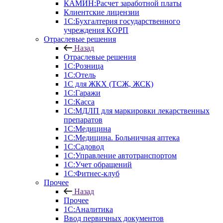
КАМИН:Расчет заработной платы
Клиентские лицензии
1С:Бухгалтерия государственного
учреждения КОРП
Отраслевые решения
Назад
Отраслевые решения
1С:Розница
1С:Отель
1С для ЖКХ (ТСЖ, ЖСК)
1С:Гаражи
1С:Касса
1С:МДЛП для маркировки лекарственных
препаратов
1С:Медицина
1С:Медицина. Больничная аптека
1С:Садовод
1С:Управление автотранспортом
1С:Учет обращений
1С:Фитнес-клуб
Прочее
Назад
Прочее
1С:Аналитика
Ввод первичных документов