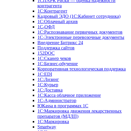
1СПАРК Риски — оценка надежности
контрагента
1С:Контрагент
Кадровый ЭДО (1С:Кабинет сотрудника)
1С:Облачный архив
1С-ОФД
1С:Распознавание первичных документов
1С-Электронные перевозочные документы
Внедрение Битрикс 24
Поддержка сайтов
152DOC
1С:Сканер чеков
1С:Бизнес-обучение
Корпоративная технологическая поддержка
1С:ЕDI
1С:Лизинг
1С:Курьер
1С:Доставка
1С:Касса облачное приложение
1С-Администратор
ЮКаssа в программах 1С
1С:Маркировка движения лекарственных
препаратов (МДЛП)
1С:Маркировка
Smartway