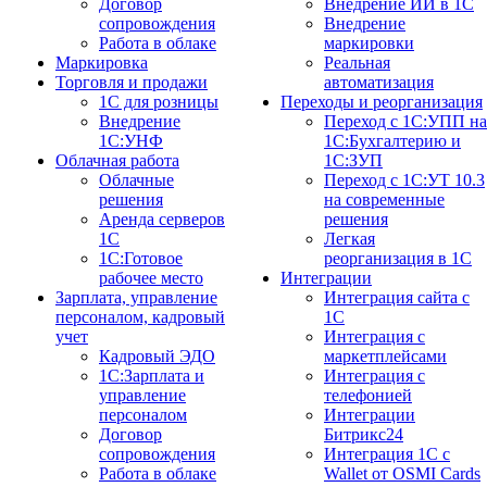
Договор
Внедрение ИИ в 1С
сопровождения
Внедрение
Работа в облаке
маркировки
Маркировка
Реальная
Торговля и продажи
автоматизация
1С для розницы
Переходы и реорганизация
Внедрение
Переход с 1С:УПП на
1С:УНФ
1С:Бухгалтерию и
Облачная работа
1С:ЗУП
Облачные
Переход с 1С:УТ 10.3
решения
на современные
Аренда серверов
решения
1С
Легкая
1C:Готовое
реорганизация в 1С
рабочее место
Интеграции
Зарплата, управление
Интеграция сайта с
персоналом, кадровый
1С
учет
Интеграция с
Кадровый ЭДО
маркетплейсами
1С:Зарплата и
Интеграция с
управление
телефонией
персоналом
Интеграции
Договор
Битрикс24
сопровождения
Интеграция 1С с
Работа в облаке
Wallet от OSMI Cards