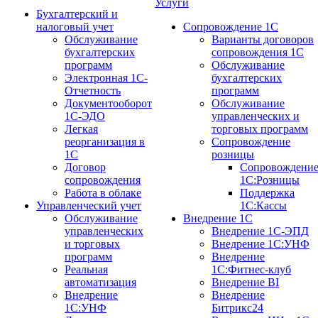
Услуги
Бухгалтерский и
налоговый учет
Сопровождение 1С
Обслуживание
Варианты договоров
бухгалтерских
сопровождения 1С
программ
Обслуживание
Электронная 1С-
бухгалтерских
Отчетность
программ
Документооборот
Обслуживание
1С-ЭДО
управленческих и
Легкая
торговых программ
реорганизация в
Сопровождение
1С
розницы
Договор
Сопровождени
сопровождения
1С:Розницы
Работа в облаке
Поддержка
Управленческий учет
1С:Кассы
Обслуживание
Внедрение 1С
управленческих
Внедрение 1С-ЭПД
и торговых
Внедрение 1С:УНФ
программ
Внедрение
Реальная
1С:Фитнес-клуб
автоматизация
Внедрение BI
Внедрение
Внедрение
1С:УНФ
Битрикс24