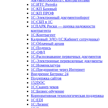
документооборота с контрагентами
1С:ИТС Ритейл
1С:КП Базовый
1С:КП ПРОФ
1С-Электронный документооборот
1С:СБП в 1С
1СПАРК Риски — оценка надежности
контрагента
1С:Контрагент
Кадровый ЭДО (1С:Кабинет сотрудника)
1С:Облачный архив
1С:Подпись
1С-ОФД
1С:Распознавание первичных документов
1С-Электронные перевозочные документы
1С:Номенклатура
1С:Предприятие через Интернет
Внедрение Битрикс 24
Поддержка сайтов
152DOC
1С:Сканер чеков
1С:Бизнес-обучение
Корпоративная технологическая поддержка
1С:ЕDI
1С:Лизинг