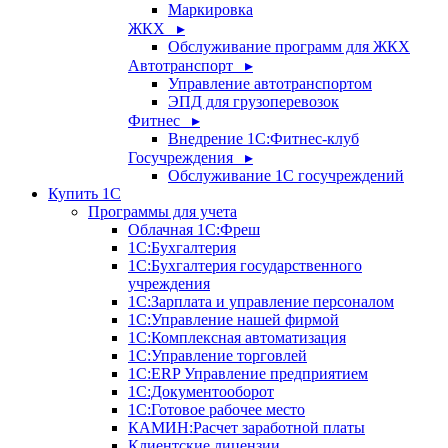
Маркировка
ЖКХ ▸
Обслуживание программ для ЖКХ
Автотранспорт ▸
Управление автотранспортом
ЭПД для грузоперевозок
Фитнес ▸
Внедрение 1С:Фитнес-клуб
Госучреждения ▸
Обслуживание 1С госучреждений
Купить 1С
Программы для учета
Облачная 1С:Фреш
1С:Бухгалтерия
1С:Бухгалтерия государственного
учреждения
1С:Зарплата и управление персоналом
1С:Управление нашей фирмой
1С:Комплексная автоматизация
1С:Управление торговлей
1С:ERP Управление предприятием
1С:Документооборот
1C:Готовое рабочее место
КАМИН:Расчет заработной платы
Клиентские лицензии