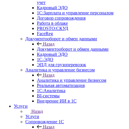
учет
Кадровый ЭДО
1С:Зарплата и управление персоналом
Договор сопровождения
Работа в облаке
PROSTO:СКУД
FaceReg
Документооборот и обмен данными
Назад
Документооборот и обмен данными
Кадровый ЭДО
1С-ЭДО
ЭПД для грузоперевозок
Аналитика и управление бизнесом
Назад
Аналитика и управление бизнесом
Реальная автоматизация
1С:Аналитика
BI-системы
Внедрение ИИ в 1С
Услуги
Назад
Услуги
Сопровождение 1С
Назад