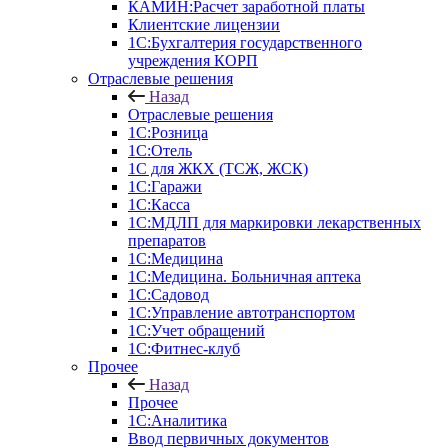
КАМИН:Расчет заработной платы
Клиентские лицензии
1С:Бухгалтерия государственного
учреждения КОРП
Отраслевые решения
Назад
Отраслевые решения
1С:Розница
1С:Отель
1С для ЖКХ (ТСЖ, ЖСК)
1С:Гаражи
1С:Касса
1С:МДЛП для маркировки лекарственных
препаратов
1С:Медицина
1С:Медицина. Больничная аптека
1С:Садовод
1С:Управление автотранспортом
1С:Учет обращений
1С:Фитнес-клуб
Прочее
Назад
Прочее
1С:Аналитика
Ввод первичных документов