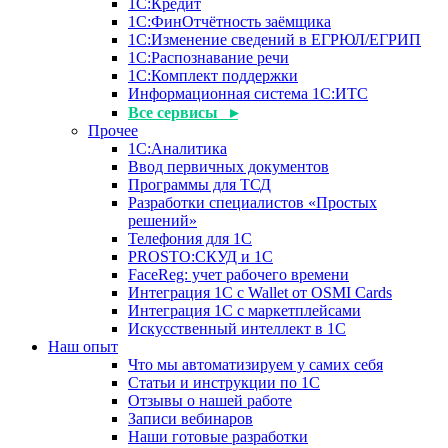
1С:Кредит
1С:ФинОтчётность заёмщика
1С:Изменение сведений в ЕГРЮЛ/ЕГРИП
1С:Распознавание речи
1С:Комплект поддержки
Информационная система 1С:ИТС
Все сервисы ▸
Прочее
1С:Аналитика
Ввод первичных документов
Программы для ТСД
Разработки специалистов «Простых
решений»
Телефония для 1С
PROSTO:СКУД и 1С
FaceReg: учет рабочего времени
Интеграция 1С с Wallet от OSMI Cards
Интеграция 1С с маркетплейсами
Искусственный интеллект в 1С
Наш опыт
Что мы автоматизируем у самих себя
Статьи и инструкции по 1С
Отзывы о нашей работе
Записи вебинаров
Наши готовые разработки