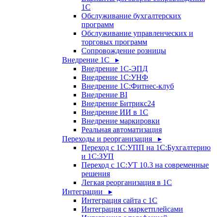
1С
Обслуживание бухгалтерских
программ
Обслуживание управленческих и
торговых программ
Сопровождение розницы
Внедрение 1С ▸
Внедрение 1С-ЭПД
Внедрение 1С:УНФ
Внедрение 1С:Фитнес-клуб
Внедрение BI
Внедрение Битрикс24
Внедрение ИИ в 1С
Внедрение маркировки
Реальная автоматизация
Переходы и реорганизация ▸
Переход с 1С:УПП на 1С:Бухгалтерию
и 1С:ЗУП
Переход с 1С:УТ 10.3 на современные
решения
Легкая реорганизация в 1С
Интеграции ▸
Интеграция сайта с 1С
Интеграция с маркетплейсами