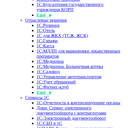
1С:Бухгалтерия государственного
учреждения КОРП
Ещё ▸
Отраслевые решения
1С:Розница
1С:Отель
1С для ЖКХ (ТСЖ, ЖСК)
1С:Гаражи
1С:Касса
1С:МДЛП для маркировки лекарственных
препаратов
1С:Медицина
1С:Медицина. Больничная аптека
1С:Садовод
1С:Управление автотранспортом
1С:Учет обращений
1С:Фитнес-клуб
Ещё ▸
Сервисы 1С
1С-Отчетность в контролирующие органы
Доки. Сервис электронного
документооборота с контрагентами
1С-Электронный документооборот
1С:СБП в 1С