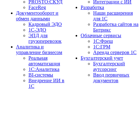
PROSTO:СКУД
Интеграции с ИИ
FaceReg
Разработка
Документооборот и
Наши расширения
обмен данными
для 1С
Кадровый ЭДО
Разработка сайтов на
1С-ЭДО
Битрикс
ЭПД для
Облачные сервисы
грузоперевозок
1С:Фреш
Аналитика и
1С:ГРМ
управление бизнесом
Аренда серверов 1С
Реальная
Бухгалтерский учет
автоматизация
Бухгалтерский
1С:Аналитика
аутсорсинг
BI-системы
Ввод первичных
Внедрение ИИ в
документов
1С