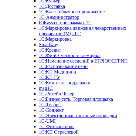
1С:Курьер
1С:Доставка
1С:Касса облачное приложение
1С-Администратор
ЮКаssа в программах 1С
1С:Маркировка движения лекарственных
препаратов (МДЛП)
1С:Маркировка
Smartway
1С:Кредит
1С:ФинОтчётность заёмщика
1С:Изменение сведений в ЕГРЮЛ/ЕГРИП
1С:Распознавание речи
1С:КП Медицина
1С:КП ГУ
1С:Комплект поддержки
mag1C
1С-Ритейл Чекер
1С:Бизнес-сеть. Торговая площадка
1С-Товары
1С-Коннект
1С-Электронные торговые площадки
1C-UMI
1С-Финконтроль
1С:КП Отраслевой