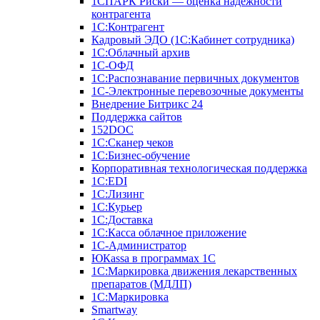
1СПАРК Риски — оценка надежности
контрагента
1С:Контрагент
Кадровый ЭДО (1С:Кабинет сотрудника)
1С:Облачный архив
1С-ОФД
1С:Распознавание первичных документов
1С-Электронные перевозочные документы
Внедрение Битрикс 24
Поддержка сайтов
152DOC
1С:Сканер чеков
1С:Бизнес-обучение
Корпоративная технологическая поддержка
1С:ЕDI
1С:Лизинг
1С:Курьер
1С:Доставка
1С:Касса облачное приложение
1С-Администратор
ЮКаssа в программах 1С
1С:Маркировка движения лекарственных
препаратов (МДЛП)
1С:Маркировка
Smartway