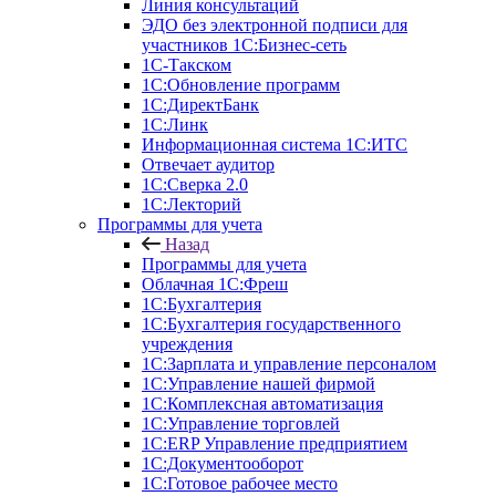
Линия консультаций
ЭДО без электронной подписи для
участников 1С:Бизнес-сеть
1С-Такском
1С:Обновление программ
1С:ДиректБанк
1С:Линк
Информационная система 1С:ИТС
Отвечает аудитор
1С:Сверка 2.0
1С:Лекторий
Программы для учета
Назад
Программы для учета
Облачная 1С:Фреш
1С:Бухгалтерия
1С:Бухгалтерия государственного
учреждения
1С:Зарплата и управление персоналом
1С:Управление нашей фирмой
1С:Комплексная автоматизация
1С:Управление торговлей
1С:ERP Управление предприятием
1С:Документооборот
1C:Готовое рабочее место