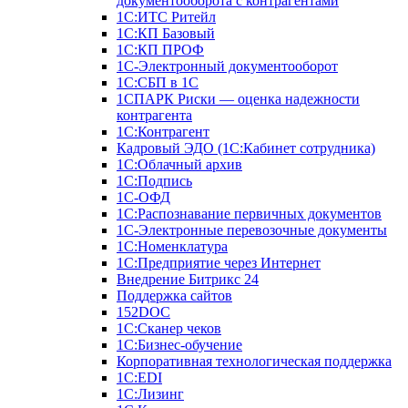
документооборота с контрагентами
1С:ИТС Ритейл
1С:КП Базовый
1С:КП ПРОФ
1С-Электронный документооборот
1С:СБП в 1С
1СПАРК Риски — оценка надежности
контрагента
1С:Контрагент
Кадровый ЭДО (1С:Кабинет сотрудника)
1С:Облачный архив
1С:Подпись
1С-ОФД
1С:Распознавание первичных документов
1С-Электронные перевозочные документы
1С:Номенклатура
1С:Предприятие через Интернет
Внедрение Битрикс 24
Поддержка сайтов
152DOC
1С:Сканер чеков
1С:Бизнес-обучение
Корпоративная технологическая поддержка
1С:ЕDI
1С:Лизинг