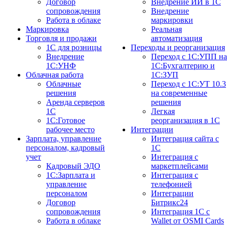
Договор
Внедрение ИИ в 1С
сопровождения
Внедрение
Работа в облаке
маркировки
Маркировка
Реальная
Торговля и продажи
автоматизация
1С для розницы
Переходы и реорганизация
Внедрение
Переход с 1С:УПП на
1С:УНФ
1С:Бухгалтерию и
Облачная работа
1С:ЗУП
Облачные
Переход с 1С:УТ 10.3
решения
на современные
Аренда серверов
решения
1С
Легкая
1C:Готовое
реорганизация в 1С
рабочее место
Интеграции
Зарплата, управление
Интеграция сайта с
персоналом, кадровый
1С
учет
Интеграция с
Кадровый ЭДО
маркетплейсами
1С:Зарплата и
Интеграция с
управление
телефонией
персоналом
Интеграции
Договор
Битрикс24
сопровождения
Интеграция 1С с
Работа в облаке
Wallet от OSMI Cards