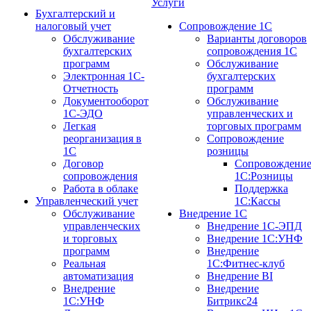
Услуги
Бухгалтерский и
налоговый учет
Сопровождение 1С
Обслуживание
Варианты договоров
бухгалтерских
сопровождения 1С
программ
Обслуживание
Электронная 1С-
бухгалтерских
Отчетность
программ
Документооборот
Обслуживание
1С-ЭДО
управленческих и
Легкая
торговых программ
реорганизация в
Сопровождение
1С
розницы
Договор
Сопровождени
сопровождения
1С:Розницы
Работа в облаке
Поддержка
Управленческий учет
1С:Кассы
Обслуживание
Внедрение 1С
управленческих
Внедрение 1С-ЭПД
и торговых
Внедрение 1С:УНФ
программ
Внедрение
Реальная
1С:Фитнес-клуб
автоматизация
Внедрение BI
Внедрение
Внедрение
1С:УНФ
Битрикс24