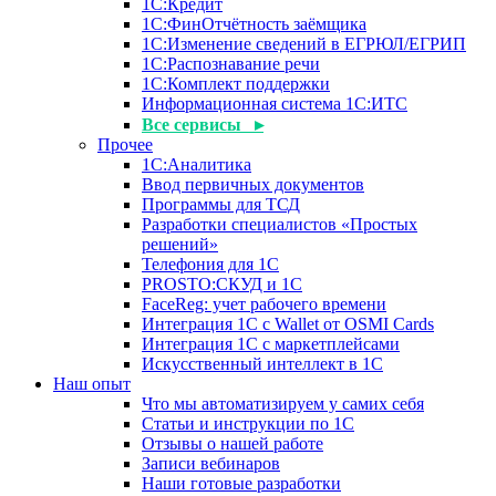
1С:Кредит
1С:ФинОтчётность заёмщика
1С:Изменение сведений в ЕГРЮЛ/ЕГРИП
1С:Распознавание речи
1С:Комплект поддержки
Информационная система 1С:ИТС
Все сервисы ▸
Прочее
1С:Аналитика
Ввод первичных документов
Программы для ТСД
Разработки специалистов «Простых
решений»
Телефония для 1С
PROSTO:СКУД и 1С
FaceReg: учет рабочего времени
Интеграция 1С с Wallet от OSMI Cards
Интеграция 1С с маркетплейсами
Искусственный интеллект в 1С
Наш опыт
Что мы автоматизируем у самих себя
Статьи и инструкции по 1С
Отзывы о нашей работе
Записи вебинаров
Наши готовые разработки