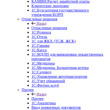
КАМИН:Расчет заработной платы
Клиентские лицензии
1С:Бухгалтерия государственного
учреждения КОРП
Отраслевые решения
Назад
Отраслевые решения
1С:Розница
1С:Отель
1С для ЖКХ (ТСЖ, ЖСК)
1С:Гаражи
1С:Касса
1С:МДЛП для маркировки лекарственных
препаратов
1С:Медицина
1С:Медицина. Больничная аптека
1С:Садовод
1С:Управление автотранспортом
1С:Учет обращений
1С:Фитнес-клуб
Прочее
Назад
Прочее
1С:Аналитика
Ввод первичных документов