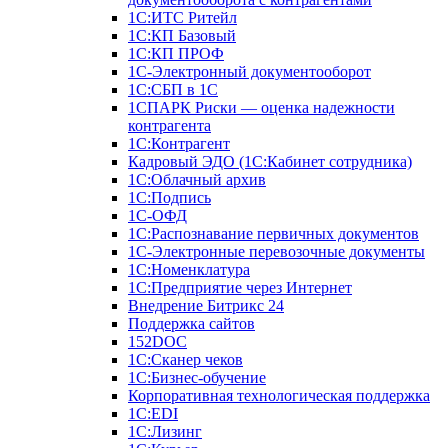
1С:ИТС Ритейл
1С:КП Базовый
1С:КП ПРОФ
1С-Электронный документооборот
1С:СБП в 1С
1СПАРК Риски — оценка надежности
контрагента
1С:Контрагент
Кадровый ЭДО (1С:Кабинет сотрудника)
1С:Облачный архив
1С:Подпись
1С-ОФД
1С:Распознавание первичных документов
1С-Электронные перевозочные документы
1С:Номенклатура
1С:Предприятие через Интернет
Внедрение Битрикс 24
Поддержка сайтов
152DOC
1С:Сканер чеков
1С:Бизнес-обучение
Корпоративная технологическая поддержка
1С:ЕDI
1С:Лизинг