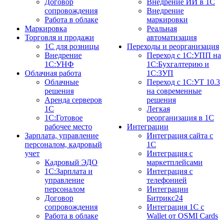
Договор
Внедрение ИИ в 1С
сопровождения
Внедрение
Работа в облаке
маркировки
Маркировка
Реальная
Торговля и продажи
автоматизация
1С для розницы
Переходы и реорганизация
Внедрение
Переход с 1С:УПП на
1С:УНФ
1С:Бухгалтерию и
Облачная работа
1С:ЗУП
Облачные
Переход с 1С:УТ 10.3
решения
на современные
Аренда серверов
решения
1С
Легкая
1C:Готовое
реорганизация в 1С
рабочее место
Интеграции
Зарплата, управление
Интеграция сайта с
персоналом, кадровый
1С
учет
Интеграция с
Кадровый ЭДО
маркетплейсами
1С:Зарплата и
Интеграция с
управление
телефонией
персоналом
Интеграции
Договор
Битрикс24
сопровождения
Интеграция 1С с
Работа в облаке
Wallet от OSMI Cards