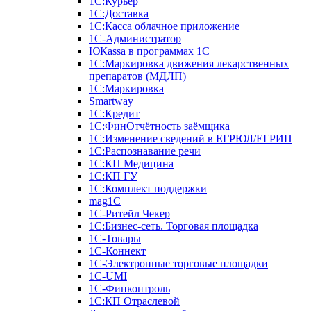
1С:Курьер
1С:Доставка
1С:Касса облачное приложение
1С-Администратор
ЮКаssа в программах 1С
1С:Маркировка движения лекарственных
препаратов (МДЛП)
1С:Маркировка
Smartway
1С:Кредит
1С:ФинОтчётность заёмщика
1С:Изменение сведений в ЕГРЮЛ/ЕГРИП
1С:Распознавание речи
1С:КП Медицина
1С:КП ГУ
1С:Комплект поддержки
mag1C
1С-Ритейл Чекер
1С:Бизнес-сеть. Торговая площадка
1С-Товары
1С-Коннект
1С-Электронные торговые площадки
1C-UMI
1С-Финконтроль
1С:КП Отраслевой