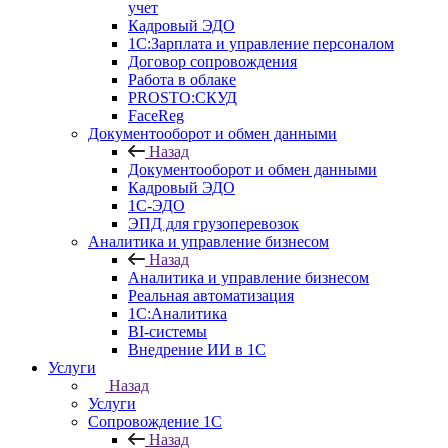
учет
Кадровый ЭДО
1С:Зарплата и управление персоналом
Договор сопровождения
Работа в облаке
PROSTO:СКУД
FaceReg
Документооборот и обмен данными
Назад
Документооборот и обмен данными
Кадровый ЭДО
1С-ЭДО
ЭПД для грузоперевозок
Аналитика и управление бизнесом
Назад
Аналитика и управление бизнесом
Реальная автоматизация
1С:Аналитика
BI-системы
Внедрение ИИ в 1С
Услуги
Назад
Услуги
Сопровождение 1С
Назад