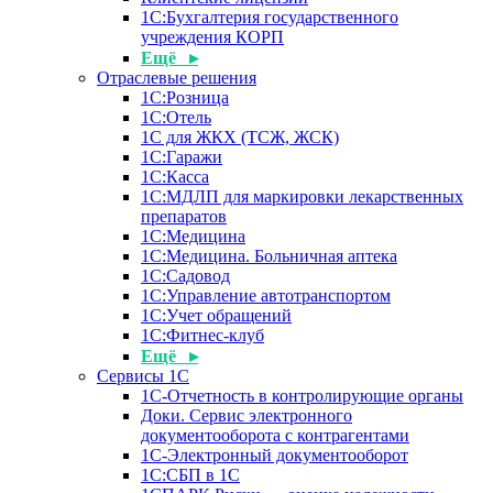
1С:Бухгалтерия государственного
учреждения КОРП
Ещё ▸
Отраслевые решения
1С:Розница
1С:Отель
1С для ЖКХ (ТСЖ, ЖСК)
1С:Гаражи
1С:Касса
1С:МДЛП для маркировки лекарственных
препаратов
1С:Медицина
1С:Медицина. Больничная аптека
1С:Садовод
1С:Управление автотранспортом
1С:Учет обращений
1С:Фитнес-клуб
Ещё ▸
Сервисы 1С
1С-Отчетность в контролирующие органы
Доки. Сервис электронного
документооборота с контрагентами
1С-Электронный документооборот
1С:СБП в 1С