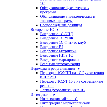
1С
Обслуживание бухгалтерских
программ
Обслуживание управленческих и
торговых программ
Сопровождение розницы
Внедрение 1С ▸
Внедрение 1С-ЭПД
Внедрение 1С:УНФ
Внедрение 1С:Фитнес-клуб
Внедрение BI
Внедрение Битрикс24
Внедрение ИИ в 1С
Внедрение маркировки
Реальная автоматизация
Переходы и реорганизация ▸
Переход с 1С:УПП на 1С:Бухгалтерию
и 1С:ЗУП
Переход с 1С:УТ 10.3 на современные
решения
Легкая реорганизация в 1С
Интеграции ▸
Интеграция сайта с 1С
Интеграция с маркетплейсами