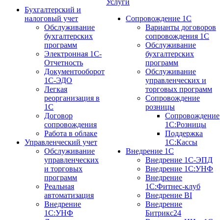
Услуги
Бухгалтерский и
налоговый учет
Сопровождение 1С
Обслуживание
Варианты договоров
бухгалтерских
сопровождения 1С
программ
Обслуживание
Электронная 1С-
бухгалтерских
Отчетность
программ
Документооборот
Обслуживание
1С-ЭДО
управленческих и
Легкая
торговых программ
реорганизация в
Сопровождение
1С
розницы
Договор
Сопровождение
сопровождения
1С:Розницы
Работа в облаке
Поддержка
Управленческий учет
1С:Кассы
Обслуживание
Внедрение 1С
управленческих
Внедрение 1С-ЭПД
и торговых
Внедрение 1С:УНФ
программ
Внедрение
Реальная
1С:Фитнес-клуб
автоматизация
Внедрение BI
Внедрение
Внедрение
1С:УНФ
Битрикс24