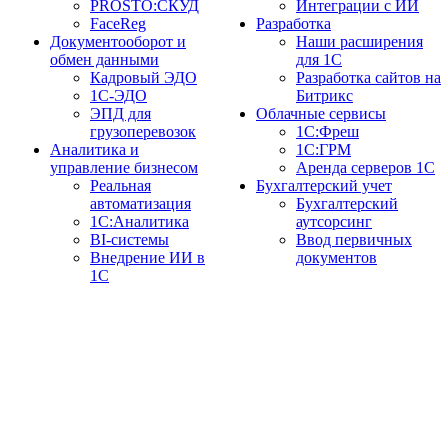
PROSTO:СКУД
Интеграции с ИИ
FaceReg
Разработка
Документооборот и
Наши расширения
обмен данными
для 1С
Кадровый ЭДО
Разработка сайтов на
1С-ЭДО
Битрикс
ЭПД для
Облачные сервисы
грузоперевозок
1С:Фреш
Аналитика и
1С:ГРМ
управление бизнесом
Аренда серверов 1С
Реальная
Бухгалтерский учет
автоматизация
Бухгалтерский
1С:Аналитика
аутсорсинг
BI-системы
Ввод первичных
Внедрение ИИ в
документов
1С