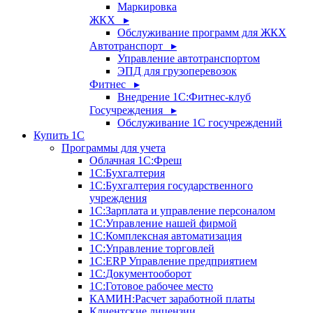
Маркировка
ЖКХ ▸
Обслуживание программ для ЖКХ
Автотранспорт ▸
Управление автотранспортом
ЭПД для грузоперевозок
Фитнес ▸
Внедрение 1С:Фитнес-клуб
Госучреждения ▸
Обслуживание 1С госучреждений
Купить 1С
Программы для учета
Облачная 1С:Фреш
1С:Бухгалтерия
1С:Бухгалтерия государственного
учреждения
1С:Зарплата и управление персоналом
1С:Управление нашей фирмой
1С:Комплексная автоматизация
1С:Управление торговлей
1С:ERP Управление предприятием
1С:Документооборот
1C:Готовое рабочее место
КАМИН:Расчет заработной платы
Клиентские лицензии