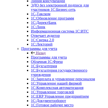
Линия консультаций
ЭДО без электронной подписи для
участников 1С:Бизнес-сеть
1С-Такском
1С:Обновление программ
1С:ДиректБанк
1С:Линк
Информационная система 1С:ИТС
Отвечает аудитор
1С:Сверка 2.0
1С:Лекторий
Программы для учета
Назад
Программы для учета
Облачная 1С:Фреш
1С:Бухгалтерия
1С:Бухгалтерия государственного
учреждения
1С:Зарплата и управление персоналом
1С:Управление нашей фирмой
1С:Комплексная автоматизация
1С:Управление торговлей
1С:ERP Управление предприятием
1С:Документооборот
1C:Готовое рабочее место