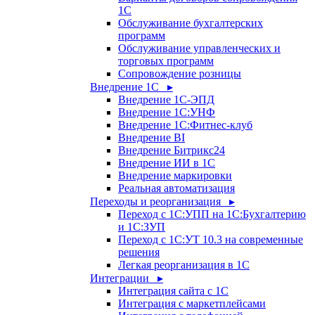
1С
Обслуживание бухгалтерских
программ
Обслуживание управленческих и
торговых программ
Сопровождение розницы
Внедрение 1С ▸
Внедрение 1С-ЭПД
Внедрение 1С:УНФ
Внедрение 1С:Фитнес-клуб
Внедрение BI
Внедрение Битрикс24
Внедрение ИИ в 1С
Внедрение маркировки
Реальная автоматизация
Переходы и реорганизация ▸
Переход с 1С:УПП на 1С:Бухгалтерию
и 1С:ЗУП
Переход с 1С:УТ 10.3 на современные
решения
Легкая реорганизация в 1С
Интеграции ▸
Интеграция сайта с 1С
Интеграция с маркетплейсами