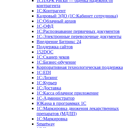
1СПАРК Риски — оценка надежности
контрагента
1С:Контрагент
Кадровый ЭДО (1С:Кабинет сотрудника)
1С:Облачный архив
1С-ОФД
1С:Распознавание первичных документов
1С-Электронные перевозочные документы
Внедрение Битрикс 24
Поддержка сайтов
152DOC
1С:Сканер чеков
1С:Бизнес-обучение
Корпоративная технологическая поддержка
1С:ЕDI
1С:Лизинг
1С:Курьер
1С:Доставка
1С:Касса облачное приложение
1С-Администратор
ЮКаssа в программах 1С
1С:Маркировка движения лекарственных
препаратов (МДЛП)
1С:Маркировка
Smartway