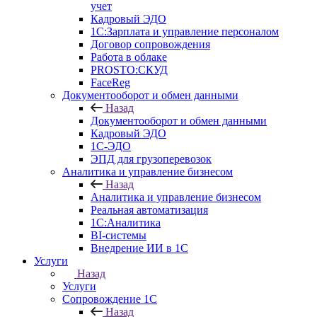
учет
Кадровый ЭДО
1С:Зарплата и управление персоналом
Договор сопровождения
Работа в облаке
PROSTO:СКУД
FaceReg
Документооборот и обмен данными
Назад
Документооборот и обмен данными
Кадровый ЭДО
1С-ЭДО
ЭПД для грузоперевозок
Аналитика и управление бизнесом
Назад
Аналитика и управление бизнесом
Реальная автоматизация
1С:Аналитика
BI-системы
Внедрение ИИ в 1С
Услуги
Назад
Услуги
Сопровождение 1С
Назад