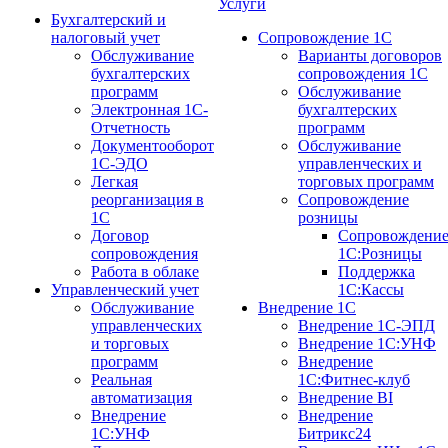
Услуги
Бухгалтерский и
налоговый учет
Сопровождение 1С
Обслуживание
Варианты договоров
бухгалтерских
сопровождения 1С
программ
Обслуживание
Электронная 1С-
бухгалтерских
Отчетность
программ
Документооборот
Обслуживание
1С-ЭДО
управленческих и
Легкая
торговых программ
реорганизация в
Сопровождение
1С
розницы
Договор
Сопровождени
сопровождения
1С:Розницы
Работа в облаке
Поддержка
Управленческий учет
1С:Кассы
Обслуживание
Внедрение 1С
управленческих
Внедрение 1С-ЭПД
и торговых
Внедрение 1С:УНФ
программ
Внедрение
Реальная
1С:Фитнес-клуб
автоматизация
Внедрение BI
Внедрение
Внедрение
1С:УНФ
Битрикс24