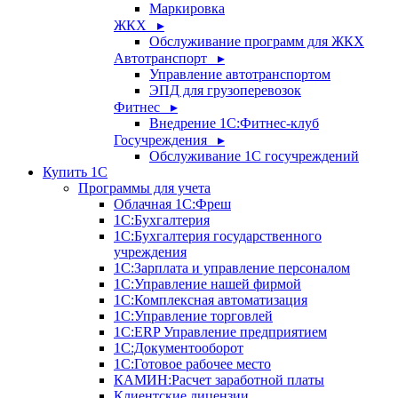
Маркировка
ЖКХ ▸
Обслуживание программ для ЖКХ
Автотранспорт ▸
Управление автотранспортом
ЭПД для грузоперевозок
Фитнес ▸
Внедрение 1С:Фитнес-клуб
Госучреждения ▸
Обслуживание 1С госучреждений
Купить 1С
Программы для учета
Облачная 1С:Фреш
1С:Бухгалтерия
1С:Бухгалтерия государственного
учреждения
1С:Зарплата и управление персоналом
1С:Управление нашей фирмой
1С:Комплексная автоматизация
1С:Управление торговлей
1С:ERP Управление предприятием
1С:Документооборот
1C:Готовое рабочее место
КАМИН:Расчет заработной платы
Клиентские лицензии