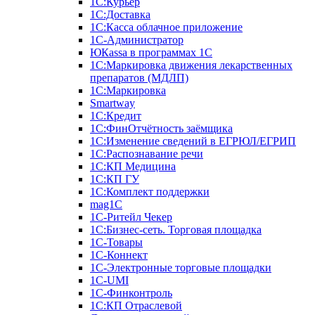
1С:Курьер
1С:Доставка
1С:Касса облачное приложение
1С-Администратор
ЮКаssа в программах 1С
1С:Маркировка движения лекарственных
препаратов (МДЛП)
1С:Маркировка
Smartway
1С:Кредит
1С:ФинОтчётность заёмщика
1С:Изменение сведений в ЕГРЮЛ/ЕГРИП
1С:Распознавание речи
1С:КП Медицина
1С:КП ГУ
1С:Комплект поддержки
mag1C
1С-Ритейл Чекер
1С:Бизнес-сеть. Торговая площадка
1С-Товары
1С-Коннект
1С-Электронные торговые площадки
1C-UMI
1С-Финконтроль
1С:КП Отраслевой