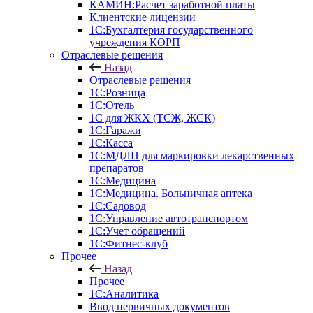
КАМИН:Расчет заработной платы
Клиентские лицензии
1С:Бухгалтерия государственного
учреждения КОРП
Отраслевые решения
Назад
Отраслевые решения
1С:Розница
1С:Отель
1С для ЖКХ (ТСЖ, ЖСК)
1С:Гаражи
1С:Касса
1С:МДЛП для маркировки лекарственных
препаратов
1С:Медицина
1С:Медицина. Больничная аптека
1С:Садовод
1С:Управление автотранспортом
1С:Учет обращений
1С:Фитнес-клуб
Прочее
Назад
Прочее
1С:Аналитика
Ввод первичных документов