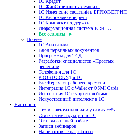
1С:Кредит
1С:ФинОтчётность заёмщика
1С:Изменение сведений в ЕГРЮЛ/ЕГРИП
1С:Распознавание речи
1С:Комплект поддержки
Информационная система 1С:ИТС
Все сервисы ▸
Прочее
1С:Аналитика
Ввод первичных документов
Программы для ТСД
Разработки специалистов «Простых
решений»
Телефония для 1С
PROSTO:СКУД и 1С
FaceReg: учет рабочего времени
Интеграция 1С с Wallet от OSMI Cards
Интеграция 1С с маркетплейсами
Искусственный интеллект в 1С
Наш опыт
Что мы автоматизируем у самих себя
Статьи и инструкции по 1С
Отзывы о нашей работе
Записи вебинаров
Наши готовые разработки