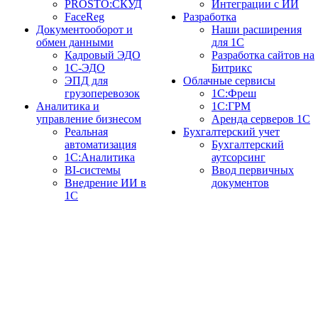
PROSTO:СКУД
Интеграции с ИИ
FaceReg
Разработка
Документооборот и
Наши расширения
обмен данными
для 1С
Кадровый ЭДО
Разработка сайтов на
1С-ЭДО
Битрикс
ЭПД для
Облачные сервисы
грузоперевозок
1С:Фреш
Аналитика и
1С:ГРМ
управление бизнесом
Аренда серверов 1С
Реальная
Бухгалтерский учет
автоматизация
Бухгалтерский
1С:Аналитика
аутсорсинг
BI-системы
Ввод первичных
Внедрение ИИ в
документов
1С