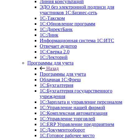
Линия консультаций
ЭДО без электронной подписи для
участников 1С:Бизнес-сеть
1С-Такском
1С:Обновление программ
1С:ДиректБанк
1С:Линк
Информационная система 1С:ИТС
Отвечает аудитор
1С:Сверка 2.0
1С:Лекторий
Программы для учета
Назад
Программы для учета
Облачная 1С:Фреш
1С:Бухгалтерия
1С:Бухгалтерия государственного
учреждения
1С:Зарплата и управление персоналом
1С:Управление нашей фирмой
1С:Комплексная автоматизация
1С:Управление торговлей
1С:ERP Управление предприятием
1С:Документооборот
1C:Готовое рабочее место