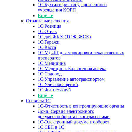
1С:Бухгалтерия государственного
учреждения КОРП
Ещё ▸
Отраслевые решения
1С:Розница
1С:Отель
1С для ЖКХ (ТСЖ, ЖСК)
1С:Гаражи
1С:Касса
1С:МДЛП для маркировки лекарственных
препаратов
1С:Медицина
1С:Медицина. Больничная аптека
1С:Садовод
1С:Управление автотранспортом
1С:Учет обращений
1С:Фитнес-клуб
Ещё ▸
Сервисы 1С
1С-Отчетность в контролирующие органы
Доки. Сервис электронного
документооборота с контрагентами
1С-Электронный документооборот
1С:СБП в 1С