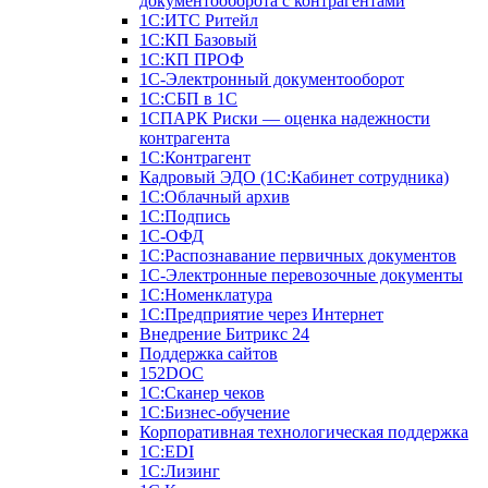
документооборота с контрагентами
1С:ИТС Ритейл
1С:КП Базовый
1С:КП ПРОФ
1С-Электронный документооборот
1С:СБП в 1С
1СПАРК Риски — оценка надежности
контрагента
1С:Контрагент
Кадровый ЭДО (1С:Кабинет сотрудника)
1С:Облачный архив
1С:Подпись
1С-ОФД
1С:Распознавание первичных документов
1С-Электронные перевозочные документы
1С:Номенклатура
1С:Предприятие через Интернет
Внедрение Битрикс 24
Поддержка сайтов
152DOC
1С:Сканер чеков
1С:Бизнес-обучение
Корпоративная технологическая поддержка
1С:ЕDI
1С:Лизинг