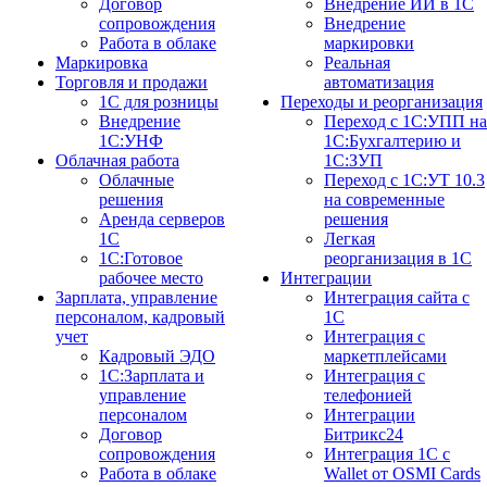
Договор
Внедрение ИИ в 1С
сопровождения
Внедрение
Работа в облаке
маркировки
Маркировка
Реальная
Торговля и продажи
автоматизация
1С для розницы
Переходы и реорганизация
Внедрение
Переход с 1С:УПП на
1С:УНФ
1С:Бухгалтерию и
Облачная работа
1С:ЗУП
Облачные
Переход с 1С:УТ 10.3
решения
на современные
Аренда серверов
решения
1С
Легкая
1C:Готовое
реорганизация в 1С
рабочее место
Интеграции
Зарплата, управление
Интеграция сайта с
персоналом, кадровый
1С
учет
Интеграция с
Кадровый ЭДО
маркетплейсами
1С:Зарплата и
Интеграция с
управление
телефонией
персоналом
Интеграции
Договор
Битрикс24
сопровождения
Интеграция 1С с
Работа в облаке
Wallet от OSMI Cards