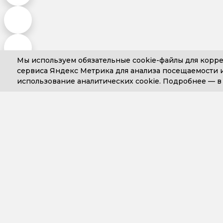
Мы используем обязательные
cookie-файлы
для корре
сервиса Яндекс Метрика для анализа посещаемости и
использование аналитических cookie. Подробнее —
+7 (499) 653-71-10
+7 (4
Компания
Сопровожде
О компании
Варианты до
сопровожден
14 лет Простым решениям
Обслуживан
Новости
бухгалтерски