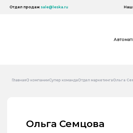
Отдел продаж
sale@1eska.ru
Наш 
Автомат
Главная
О компании
Супер команда
Отдел маркетинга
Ольга Се
Ольга Семцова