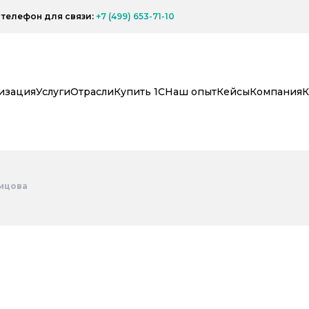
телефон для связи:
+7 (499) 653-71-10
изация
Услуги
Отрасли
Купить 1С
Наш опыт
Кейсы
Компания
К
мцова