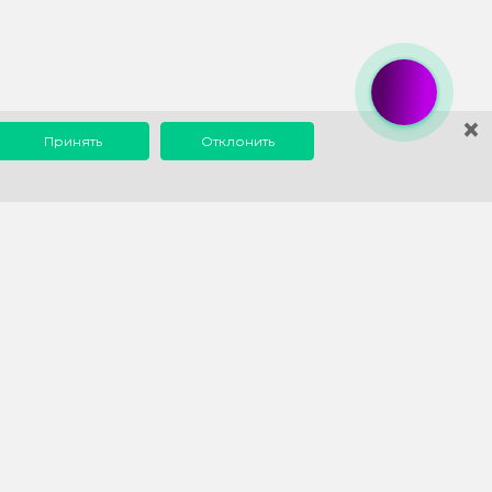
×
Принять
Отклонить
0 до 18:00
info@1eska.ru
1С
Наш опыт
 1С
Что мы автоматизируем у
самих себя
мы для учета
Статьи и инструкции по 1С
евые решения
Отзывы о нашей работе