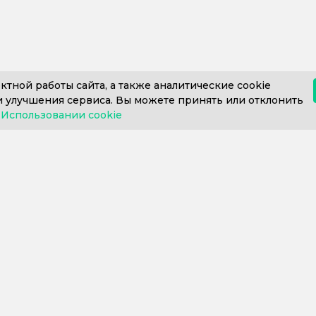
ктной работы сайта, а также аналитические cookie
 улучшения сервиса. Вы можете принять или отклонить
в
Использовании cookie
812) 302-606
+7 (812) 409-43-26
Пн. – Пт. с 9:0
ние 1С
Внедрение 1С
Купить 
говоров
Внедрение 1С-ЭПД
Сервисы
ия 1С
Внедрение 1С:УНФ
Програм
ие
Внедрение 1С:Фитнес-клуб
Отрасл
х программ