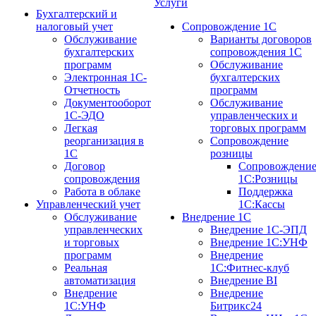
Услуги
Бухгалтерский и
налоговый учет
Сопровождение 1С
Обслуживание
Варианты договоров
бухгалтерских
сопровождения 1С
программ
Обслуживание
Электронная 1С-
бухгалтерских
Отчетность
программ
Документооборот
Обслуживание
1С-ЭДО
управленческих и
Легкая
торговых программ
реорганизация в
Сопровождение
1С
розницы
Договор
Сопровождени
сопровождения
1С:Розницы
Работа в облаке
Поддержка
Управленческий учет
1С:Кассы
Обслуживание
Внедрение 1С
управленческих
Внедрение 1С-ЭПД
и торговых
Внедрение 1С:УНФ
программ
Внедрение
Реальная
1С:Фитнес-клуб
автоматизация
Внедрение BI
Внедрение
Внедрение
1С:УНФ
Битрикс24