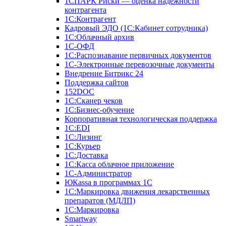
1СПАРК Риски — оценка надежности
контрагента
1С:Контрагент
Кадровый ЭДО (1С:Кабинет сотрудника)
1С:Облачный архив
1С-ОФД
1С:Распознавание первичных документов
1С-Электронные перевозочные документы
Внедрение Битрикс 24
Поддержка сайтов
152DOC
1С:Сканер чеков
1С:Бизнес-обучение
Корпоративная технологическая поддержка
1С:ЕDI
1С:Лизинг
1С:Курьер
1С:Доставка
1С:Касса облачное приложение
1С-Администратор
ЮКаssа в программах 1С
1С:Маркировка движения лекарственных
препаратов (МДЛП)
1С:Маркировка
Smartway