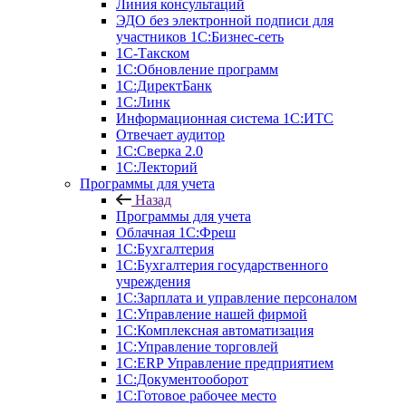
Линия консультаций
ЭДО без электронной подписи для
участников 1С:Бизнес-сеть
1С-Такском
1С:Обновление программ
1С:ДиректБанк
1С:Линк
Информационная система 1С:ИТС
Отвечает аудитор
1С:Сверка 2.0
1С:Лекторий
Программы для учета
Назад
Программы для учета
Облачная 1С:Фреш
1С:Бухгалтерия
1С:Бухгалтерия государственного
учреждения
1С:Зарплата и управление персоналом
1С:Управление нашей фирмой
1С:Комплексная автоматизация
1С:Управление торговлей
1С:ERP Управление предприятием
1С:Документооборот
1C:Готовое рабочее место