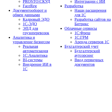
PROSTO:СКУД
Интеграции с ИИ
FaceReg
Разработка
Документооборот и
Наши расширения
обмен данными
для 1С
Кадровый ЭДО
Разработка сайтов на
1С-ЭДО
Битрикс
ЭПД для
Облачные сервисы
грузоперевозок
1С:Фреш
Аналитика и
1С:ГРМ
управление бизнесом
Аренда серверов 1С
Реальная
Бухгалтерский учет
автоматизация
Бухгалтерский
1С:Аналитика
аутсорсинг
BI-системы
Ввод первичных
Внедрение ИИ в
документов
1С