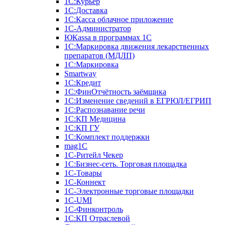
1С:Курьер
1С:Доставка
1С:Касса облачное приложение
1С-Администратор
ЮКаssа в программах 1С
1С:Маркировка движения лекарственных
препаратов (МДЛП)
1С:Маркировка
Smartway
1С:Кредит
1С:ФинОтчётность заёмщика
1С:Изменение сведений в ЕГРЮЛ/ЕГРИП
1С:Распознавание речи
1С:КП Медицина
1С:КП ГУ
1С:Комплект поддержки
mag1C
1С-Ритейл Чекер
1С:Бизнес-сеть. Торговая площадка
1С-Товары
1С-Коннект
1С-Электронные торговые площадки
1C-UMI
1С-Финконтроль
1С:КП Отраслевой