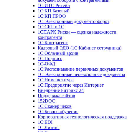
документооборота с контрагентами
1С:ИТС Ритейл
1С:КП Базовый
1С:КП ПРОФ
1С-Электронный документооборот
1С:СБП в 1С
1СПАРК Риски — оценка надежности
контрагента
1С:Контрагент
Кадровый ЭДО (1С:Кабинет сотрудника)
1С:Облачный архив
1С:Подпись
1С-ОФД
1С:Распознавание первичных документов
1С-Электронные перевозочные документы
1С:Номенклатура
1С:Предприятие через Интернет
Внедрение Битрикс 24
Поддержка сайтов
152DOC
1С:Сканер чеков
1С:Бизнес-обучение
Корпоративная технологическая поддержка
1С:ЕDI
1С:Лизинг