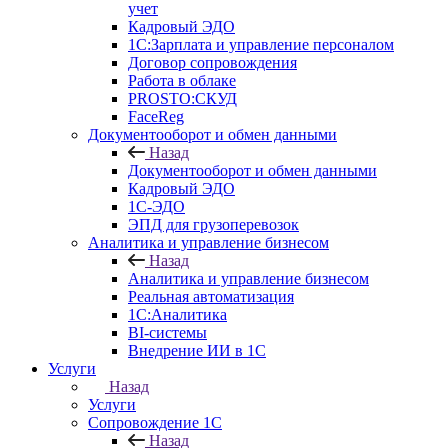
учет
Кадровый ЭДО
1С:Зарплата и управление персоналом
Договор сопровождения
Работа в облаке
PROSTO:СКУД
FaceReg
Документооборот и обмен данными
Назад
Документооборот и обмен данными
Кадровый ЭДО
1С-ЭДО
ЭПД для грузоперевозок
Аналитика и управление бизнесом
Назад
Аналитика и управление бизнесом
Реальная автоматизация
1С:Аналитика
BI-системы
Внедрение ИИ в 1С
Услуги
Назад
Услуги
Сопровождение 1С
Назад