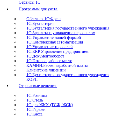
Сервисы 1С
Программы для учета
Облачная 1С:Фреш
1С:Бухгалтерия
1С:Бухгалтерия государственного учреждения
1С:Зарплата и управление персоналом
1С:Управление нашей фирмой
1С:Комплексная автоматизация
1С:Управление торговлей
1С:ERP Управление предприятием
1С:Документооборот
1C:Готовое рабочее место
КАМИН:Расчет заработной платы
Клиентские лицензии
1С:Бухгалтерия государственного учреждения
КОРП
Отраслевые решения
1С:Розница
1С:Отель
1С для ЖКХ (ТСЖ, ЖСК)
1С:Гаражи
1С:Касса