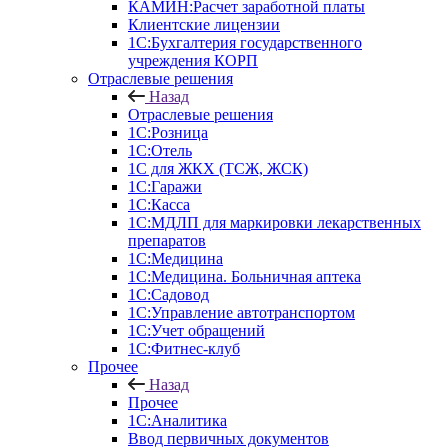
КАМИН:Расчет заработной платы
Клиентские лицензии
1С:Бухгалтерия государственного
учреждения КОРП
Отраслевые решения
Назад
Отраслевые решения
1С:Розница
1С:Отель
1С для ЖКХ (ТСЖ, ЖСК)
1С:Гаражи
1С:Касса
1С:МДЛП для маркировки лекарственных
препаратов
1С:Медицина
1С:Медицина. Больничная аптека
1С:Садовод
1С:Управление автотранспортом
1С:Учет обращений
1С:Фитнес-клуб
Прочее
Назад
Прочее
1С:Аналитика
Ввод первичных документов