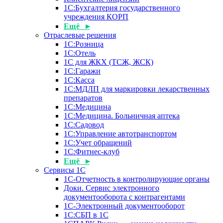
1С:Бухгалтерия государственного
учреждения КОРП
Ещё ▸
Отраслевые решения
1С:Розница
1С:Отель
1С для ЖКХ (ТСЖ, ЖСК)
1С:Гаражи
1С:Касса
1С:МДЛП для маркировки лекарственных
препаратов
1С:Медицина
1С:Медицина. Больничная аптека
1С:Садовод
1С:Управление автотранспортом
1С:Учет обращений
1С:Фитнес-клуб
Ещё ▸
Сервисы 1С
1С-Отчетность в контролирующие органы
Доки. Сервис электронного
документооборота с контрагентами
1С-Электронный документооборот
1С:СБП в 1С