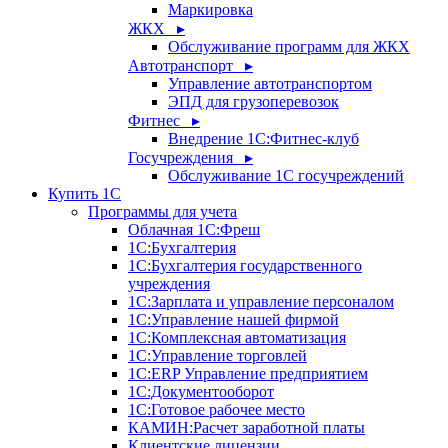
Маркировка
ЖКХ ▸
Обслуживание программ для ЖКХ
Автотранспорт ▸
Управление автотранспортом
ЭПД для грузоперевозок
Фитнес ▸
Внедрение 1С:Фитнес-клуб
Госучреждения ▸
Обслуживание 1С госучреждений
Купить 1С
Программы для учета
Облачная 1С:Фреш
1С:Бухгалтерия
1С:Бухгалтерия государственного
учреждения
1С:Зарплата и управление персоналом
1С:Управление нашей фирмой
1С:Комплексная автоматизация
1С:Управление торговлей
1С:ERP Управление предприятием
1С:Документооборот
1C:Готовое рабочее место
КАМИН:Расчет заработной платы
Клиентские лицензии