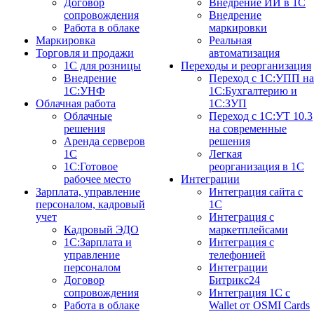
Договор
Внедрение ИИ в 1С
сопровождения
Внедрение
Работа в облаке
маркировки
Маркировка
Реальная
Торговля и продажи
автоматизация
1С для розницы
Переходы и реорганизация
Внедрение
Переход с 1С:УПП на
1С:УНФ
1С:Бухгалтерию и
Облачная работа
1С:ЗУП
Облачные
Переход с 1С:УТ 10.3
решения
на современные
Аренда серверов
решения
1С
Легкая
1C:Готовое
реорганизация в 1С
рабочее место
Интеграции
Зарплата, управление
Интеграция сайта с
персоналом, кадровый
1С
учет
Интеграция с
Кадровый ЭДО
маркетплейсами
1С:Зарплата и
Интеграция с
управление
телефонией
персоналом
Интеграции
Договор
Битрикс24
сопровождения
Интеграция 1С с
Работа в облаке
Wallet от OSMI Cards