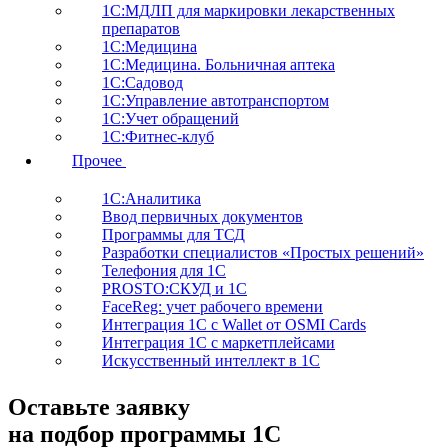
1С:МДЛП для маркировки лекарственных
препаратов
1С:Медицина
1С:Медицина. Больничная аптека
1С:Садовод
1С:Управление автотранспортом
1С:Учет обращений
1С:Фитнес-клуб
Прочее
1С:Аналитика
Ввод первичных документов
Программы для ТСД
Разработки специалистов «Простых решений»
Телефония для 1С
PROSTO:СКУД и 1С
FaceReg: учет рабочего времени
Интеграция 1С с Wallet от OSMI Cards
Интеграция 1С с маркетплейсами
Искусственный интеллект в 1С
Оставьте заявку
на подбор программы 1С