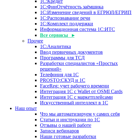
1С:Кредит
1С:ФинОтчётность заёмщика
1С:Изменение сведений в ЕГРЮЛ/ЕГРИП
1С:Распознавание речи
1С:Комплект поддержки
Информационная система 1С:ИТС
Все сервисы ▸
Прочее
1С:Аналитика
Ввод первичных документов
Программы для ТСД
Разработки специалистов «Простых
решений»
Телефония для 1С
PROSTO:СКУД и 1С
FaceReg: учет рабочего времени
Интеграция 1С с Wallet от OSMI Cards
Интеграция 1С с маркетплейсами
Искусственный интеллект в 1С
Наш опыт
Что мы автоматизируем у самих себя
Статьи и инструкции по 1С
Отзывы о нашей работе
Записи вебинаров
Наши готовые разработки