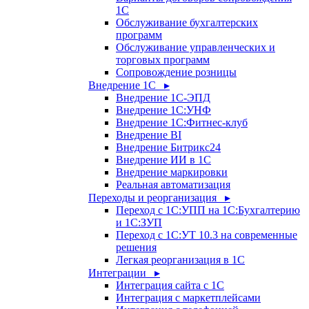
1С
Обслуживание бухгалтерских
программ
Обслуживание управленческих и
торговых программ
Сопровождение розницы
Внедрение 1С ▸
Внедрение 1С-ЭПД
Внедрение 1С:УНФ
Внедрение 1С:Фитнес-клуб
Внедрение BI
Внедрение Битрикс24
Внедрение ИИ в 1С
Внедрение маркировки
Реальная автоматизация
Переходы и реорганизация ▸
Переход с 1С:УПП на 1С:Бухгалтерию
и 1С:ЗУП
Переход с 1С:УТ 10.3 на современные
решения
Легкая реорганизация в 1С
Интеграции ▸
Интеграция сайта с 1С
Интеграция с маркетплейсами