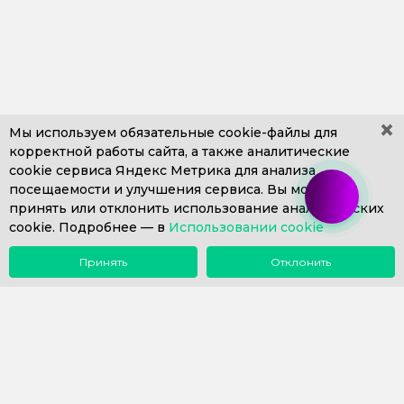
×
Мы используем обязательные
cookie-файлы
для
корректной работы сайта, а также аналитические
cookie сервиса Яндекс Метрика для анализа
+7 (499) 653-71-10
+7 (4812) 302-606
посещаемости и улучшения сервиса. Вы можете
+7 (812) 409-43-26
Пн. – Пт. с 9:00 до 18:00
принять или отклонить использование аналитических
cookie. Подробнее —
info@1eska.ru
в
Использовании cookie
Принять
Отклонить
Меню
Поиск
Почта
Звонок
Компания
Сопровождение 1С
Внедрение 1С
Купить 1С
Наш опыт