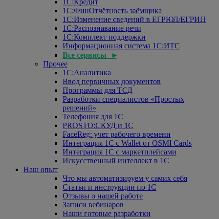
1С:Кредит
1С:ФинОтчётность заёмщика
1С:Изменение сведений в ЕГРЮЛ/ЕГРИП
1С:Распознавание речи
1С:Комплект поддержки
Информационная система 1С:ИТС
Все сервисы ▸
Прочее
1С:Аналитика
Ввод первичных документов
Программы для ТСД
Разработки специалистов «Простых
решений»
Телефония для 1С
PROSTO:СКУД и 1С
FaceReg: учет рабочего времени
Интеграция 1С с Wallet от OSMI Cards
Интеграция 1С с маркетплейсами
Искусственный интеллект в 1С
Наш опыт
Что мы автоматизируем у самих себя
Статьи и инструкции по 1С
Отзывы о нашей работе
Записи вебинаров
Наши готовые разработки