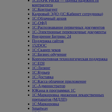
1СПАРК Риски — оценка надежности
контрагента
1С:Контрагент
Кадровый ЭДО (1С:Кабинет сотрудника)
1С:Облачный архив
1С-ОФД
1С:Распознавание первичных документов
1С-Электронные перевозочные документы
Внедрение Битрикс 24
Поддержка сайтов
152DOC
1С:Сканер чеков
1С:Бизнес-обучение
Корпоративная технологическая поддержка
1С:ЕDI
1С:Лизинг
1С:Курьер
1С:Доставка
1С:Касса облачное приложение
1С-Администратор
ЮКаssа в программах 1С
1С:Маркировка движения лекарственных
препаратов (МДЛП)
1С:Маркировка
Smartway