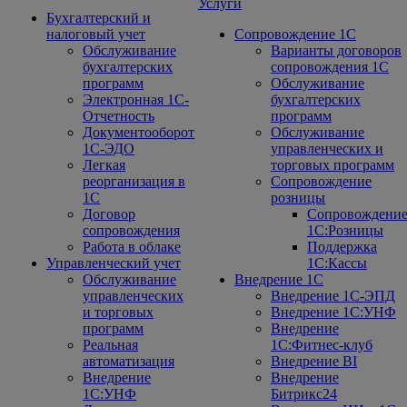
Услуги
Бухгалтерский и
налоговый учет
Сопровождение 1С
Обслуживание
Варианты договоров
бухгалтерских
сопровождения 1С
программ
Обслуживание
Электронная 1С-
бухгалтерских
Отчетность
программ
Документооборот
Обслуживание
1С-ЭДО
управленческих и
Легкая
торговых программ
реорганизация в
Сопровождение
1С
розницы
Договор
Сопровождени
сопровождения
1С:Розницы
Работа в облаке
Поддержка
Управленческий учет
1С:Кассы
Обслуживание
Внедрение 1С
управленческих
Внедрение 1С-ЭПД
и торговых
Внедрение 1С:УНФ
программ
Внедрение
Реальная
1С:Фитнес-клуб
автоматизация
Внедрение BI
Внедрение
Внедрение
1С:УНФ
Битрикс24