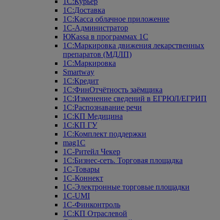
1С:Курьер
1С:Доставка
1С:Касса облачное приложение
1С-Администратор
ЮКаssа в программах 1С
1С:Маркировка движения лекарственных
препаратов (МДЛП)
1С:Маркировка
Smartway
1С:Кредит
1С:ФинОтчётность заёмщика
1С:Изменение сведений в ЕГРЮЛ/ЕГРИП
1С:Распознавание речи
1С:КП Медицина
1С:КП ГУ
1С:Комплект поддержки
mag1C
1С-Ритейл Чекер
1С:Бизнес-сеть. Торговая площадка
1С-Товары
1С-Коннект
1С-Электронные торговые площадки
1C-UMI
1С-Финконтроль
1С:КП Отраслевой