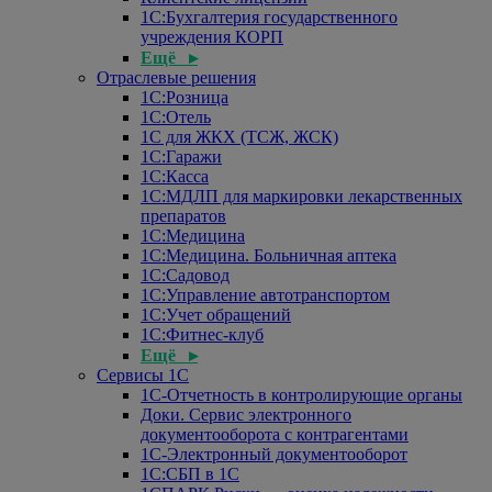
1С:Бухгалтерия государственного
учреждения КОРП
Ещё ▸
Отраслевые решения
1С:Розница
1С:Отель
1С для ЖКХ (ТСЖ, ЖСК)
1С:Гаражи
1С:Касса
1С:МДЛП для маркировки лекарственных
препаратов
1С:Медицина
1С:Медицина. Больничная аптека
1С:Садовод
1С:Управление автотранспортом
1С:Учет обращений
1С:Фитнес-клуб
Ещё ▸
Сервисы 1С
1С-Отчетность в контролирующие органы
Доки. Сервис электронного
документооборота с контрагентами
1С-Электронный документооборот
1С:СБП в 1С