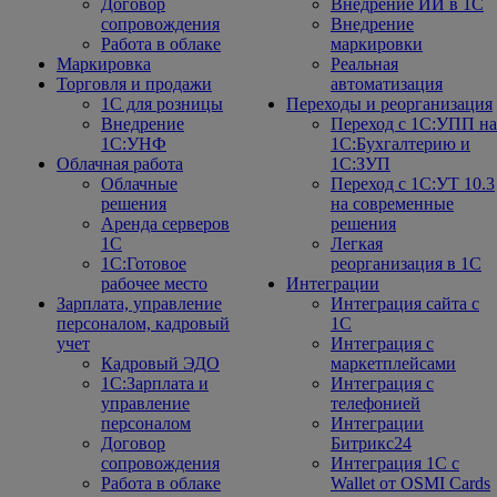
Договор
Внедрение ИИ в 1С
сопровождения
Внедрение
Работа в облаке
маркировки
Маркировка
Реальная
Торговля и продажи
автоматизация
1С для розницы
Переходы и реорганизация
Внедрение
Переход с 1С:УПП на
1С:УНФ
1С:Бухгалтерию и
Облачная работа
1С:ЗУП
Облачные
Переход с 1С:УТ 10.3
решения
на современные
Аренда серверов
решения
1С
Легкая
1C:Готовое
реорганизация в 1С
рабочее место
Интеграции
Зарплата, управление
Интеграция сайта с
персоналом, кадровый
1С
учет
Интеграция с
Кадровый ЭДО
маркетплейсами
1С:Зарплата и
Интеграция с
управление
телефонией
персоналом
Интеграции
Договор
Битрикс24
сопровождения
Интеграция 1С с
Работа в облаке
Wallet от OSMI Cards