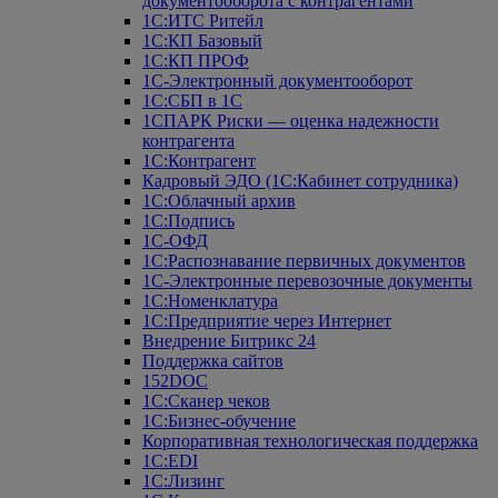
документооборота с контрагентами
1С:ИТС Ритейл
1С:КП Базовый
1С:КП ПРОФ
1С-Электронный документооборот
1С:СБП в 1С
1СПАРК Риски — оценка надежности
контрагента
1С:Контрагент
Кадровый ЭДО (1С:Кабинет сотрудника)
1С:Облачный архив
1С:Подпись
1С-ОФД
1С:Распознавание первичных документов
1С-Электронные перевозочные документы
1С:Номенклатура
1С:Предприятие через Интернет
Внедрение Битрикс 24
Поддержка сайтов
152DOC
1С:Сканер чеков
1С:Бизнес-обучение
Корпоративная технологическая поддержка
1С:ЕDI
1С:Лизинг