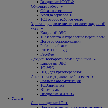
Внедрение 1С:УНФ
Облачная работа ▸
Облачные решения
Аренда серверов 1С
1C:Готовое рабочее место
Зарплата, управление персоналом, кадровый
учет ▸
Кадровый ЭДО
1С:Зарплата и управление персоналом
Договор сопровождения
Работа в облаке
PROSTO:СКУД
FaceReg
Документооборот и обмен данными ▸
Кадровый ЭДО
1С-ЭДО
ЭПД для грузоперевозок
Аналитика и управление бизнесом ▸
Реальная автоматизация
1С:Аналитика
BI-системы
Внедрение ИИ в 1С
Услуги
Сопровождение 1С ▸
Варианты договоров сопровождения