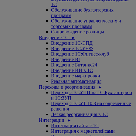
1С
Обслуживание бухгалтерских
программ
Обслуживание управленческих и
торговых программ
Сопровождение розницы
Внедрение 1С ▸
Внедрение 1С-ЭПД
Внедрение 1С:УНФ
Внедрение 1С:Фитнес-клуб
Внедрение BI
Внедрение Битрикс24
Внедрение ИИ в 1С
Внедрение маркировки
Реальная автоматизация
Переходы и реорганизация ▸
Переход с 1С:УПП на 1С:Бухгалтерию
и 1С:ЗУП
Переход с 1С:УТ 10.3 на современные
решения
Легкая реорганизация в 1С
Интеграции ▸
Интеграция сайта с 1С
Интеграция с маркетплейсами