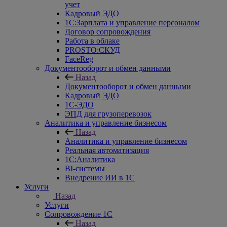
учет
Кадровый ЭДО
1С:Зарплата и управление персоналом
Договор сопровождения
Работа в облаке
PROSTO:СКУД
FaceReg
Документооборот и обмен данными
Назад
Документооборот и обмен данными
Кадровый ЭДО
1С-ЭДО
ЭПД для грузоперевозок
Аналитика и управление бизнесом
Назад
Аналитика и управление бизнесом
Реальная автоматизация
1С:Аналитика
BI-системы
Внедрение ИИ в 1С
Услуги
Назад
Услуги
Сопровождение 1С
Назад