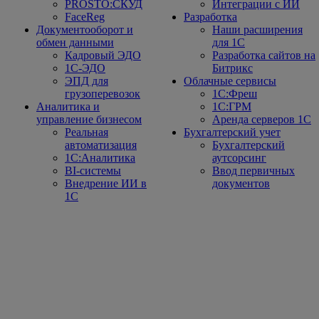
PROSTO:СКУД
Интеграции с ИИ
FaceReg
Разработка
Документооборот и
Наши расширения
обмен данными
для 1С
Кадровый ЭДО
Разработка сайтов на
1С-ЭДО
Битрикс
ЭПД для
Облачные сервисы
грузоперевозок
1С:Фреш
Аналитика и
1С:ГРМ
управление бизнесом
Аренда серверов 1С
Реальная
Бухгалтерский учет
автоматизация
Бухгалтерский
1С:Аналитика
аутсорсинг
BI-системы
Ввод первичных
Внедрение ИИ в
документов
1С