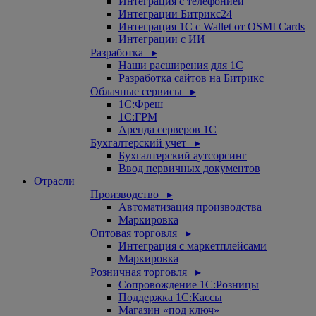
Интеграция с телефонией
Интеграции Битрикс24
Интеграция 1С с Wallet от OSMI Cards
Интеграции с ИИ
Разработка ▸
Наши расширения для 1С
Разработка сайтов на Битрикс
Облачные сервисы ▸
1С:Фреш
1С:ГРМ
Аренда серверов 1С
Бухгалтерский учет ▸
Бухгалтерский аутсорсинг
Ввод первичных документов
Отрасли
Производство ▸
Автоматизация производства
Маркировка
Оптовая торговля ▸
Интеграция с маркетплейсами
Маркировка
Розничная торговля ▸
Сопровождение 1С:Розницы
Поддержка 1С:Кассы
Магазин «под ключ»