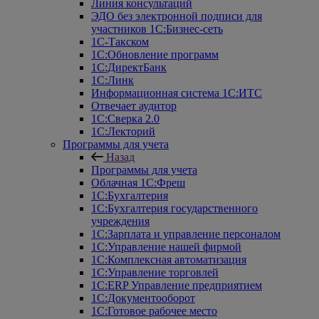
Линия консультаций
ЭДО без электронной подписи для
участников 1С:Бизнес-сеть
1С-Такском
1С:Обновление программ
1С:ДиректБанк
1С:Линк
Информационная система 1С:ИТС
Отвечает аудитор
1С:Сверка 2.0
1С:Лекторий
Программы для учета
Назад
Программы для учета
Облачная 1С:Фреш
1С:Бухгалтерия
1С:Бухгалтерия государственного
учреждения
1С:Зарплата и управление персоналом
1С:Управление нашей фирмой
1С:Комплексная автоматизация
1С:Управление торговлей
1С:ERP Управление предприятием
1С:Документооборот
1C:Готовое рабочее место