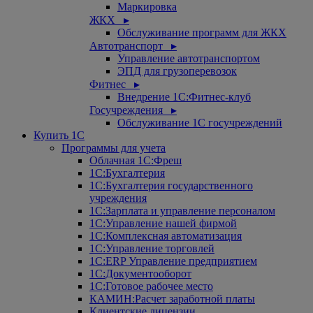
Маркировка
ЖКХ ▸
Обслуживание программ для ЖКХ
Автотранспорт ▸
Управление автотранспортом
ЭПД для грузоперевозок
Фитнес ▸
Внедрение 1С:Фитнес-клуб
Госучреждения ▸
Обслуживание 1С госучреждений
Купить 1С
Программы для учета
Облачная 1С:Фреш
1С:Бухгалтерия
1С:Бухгалтерия государственного
учреждения
1С:Зарплата и управление персоналом
1С:Управление нашей фирмой
1С:Комплексная автоматизация
1С:Управление торговлей
1С:ERP Управление предприятием
1С:Документооборот
1C:Готовое рабочее место
КАМИН:Расчет заработной платы
Клиентские лицензии