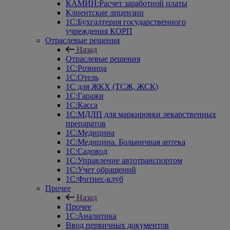
КАМИН:Расчет заработной платы
Клиентские лицензии
1С:Бухгалтерия государственного
учреждения КОРП
Отраслевые решения
Назад
Отраслевые решения
1С:Розница
1С:Отель
1С для ЖКХ (ТСЖ, ЖСК)
1С:Гаражи
1С:Касса
1С:МДЛП для маркировки лекарственных
препаратов
1С:Медицина
1С:Медицина. Больничная аптека
1С:Садовод
1С:Управление автотранспортом
1С:Учет обращений
1С:Фитнес-клуб
Прочее
Назад
Прочее
1С:Аналитика
Ввод первичных документов