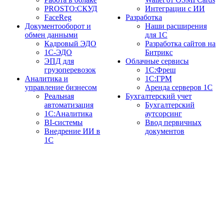
PROSTO:СКУД
Интеграции с ИИ
FaceReg
Разработка
Документооборот и
Наши расширения
обмен данными
для 1С
Кадровый ЭДО
Разработка сайтов на
1С-ЭДО
Битрикс
ЭПД для
Облачные сервисы
грузоперевозок
1С:Фреш
Аналитика и
1С:ГРМ
управление бизнесом
Аренда серверов 1С
Реальная
Бухгалтерский учет
автоматизация
Бухгалтерский
1С:Аналитика
аутсорсинг
BI-системы
Ввод первичных
Внедрение ИИ в
документов
1С