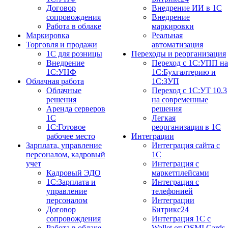
Договор
Внедрение ИИ в 1С
сопровождения
Внедрение
Работа в облаке
маркировки
Маркировка
Реальная
Торговля и продажи
автоматизация
1С для розницы
Переходы и реорганизация
Внедрение
Переход с 1С:УПП на
1С:УНФ
1С:Бухгалтерию и
Облачная работа
1С:ЗУП
Облачные
Переход с 1С:УТ 10.3
решения
на современные
Аренда серверов
решения
1С
Легкая
1C:Готовое
реорганизация в 1С
рабочее место
Интеграции
Зарплата, управление
Интеграция сайта с
персоналом, кадровый
1С
учет
Интеграция с
Кадровый ЭДО
маркетплейсами
1С:Зарплата и
Интеграция с
управление
телефонией
персоналом
Интеграции
Договор
Битрикс24
сопровождения
Интеграция 1С с
Работа в облаке
Wallet от OSMI Cards