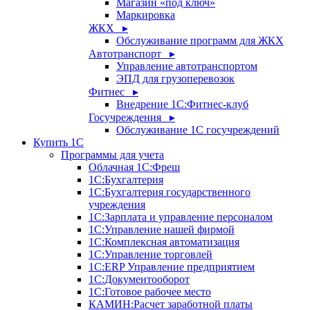
Магазин «под ключ»
Маркировка
ЖКХ ▸
Обслуживание программ для ЖКХ
Автотранспорт ▸
Управление автотранспортом
ЭПД для грузоперевозок
Фитнес ▸
Внедрение 1С:Фитнес-клуб
Госучреждения ▸
Обслуживание 1С госучреждений
Купить 1С
Программы для учета
Облачная 1С:Фреш
1С:Бухгалтерия
1С:Бухгалтерия государственного
учреждения
1С:Зарплата и управление персоналом
1С:Управление нашей фирмой
1С:Комплексная автоматизация
1С:Управление торговлей
1С:ERP Управление предприятием
1С:Документооборот
1C:Готовое рабочее место
КАМИН:Расчет заработной платы