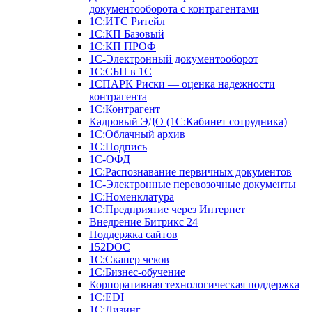
документооборота с контрагентами
1С:ИТС Ритейл
1С:КП Базовый
1С:КП ПРОФ
1С-Электронный документооборот
1С:СБП в 1С
1СПАРК Риски — оценка надежности
контрагента
1С:Контрагент
Кадровый ЭДО (1С:Кабинет сотрудника)
1С:Облачный архив
1С:Подпись
1С-ОФД
1С:Распознавание первичных документов
1С-Электронные перевозочные документы
1С:Номенклатура
1С:Предприятие через Интернет
Внедрение Битрикс 24
Поддержка сайтов
152DOC
1С:Сканер чеков
1С:Бизнес-обучение
Корпоративная технологическая поддержка
1С:ЕDI
1С:Лизинг