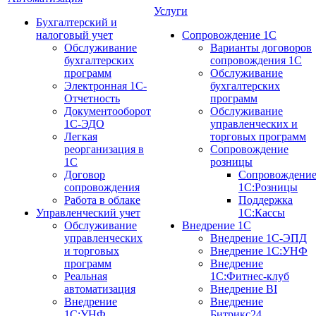
Услуги
Бухгалтерский и
налоговый учет
Сопровождение 1С
Обслуживание
Варианты договоров
бухгалтерских
сопровождения 1С
программ
Обслуживание
Электронная 1С-
бухгалтерских
Отчетность
программ
Документооборот
Обслуживание
1С-ЭДО
управленческих и
Легкая
торговых программ
реорганизация в
Сопровождение
1С
розницы
Договор
Сопровождени
сопровождения
1С:Розницы
Работа в облаке
Поддержка
Управленческий учет
1С:Кассы
Обслуживание
Внедрение 1С
управленческих
Внедрение 1С-ЭПД
и торговых
Внедрение 1С:УНФ
программ
Внедрение
Реальная
1С:Фитнес-клуб
автоматизация
Внедрение BI
Внедрение
Внедрение
1С:УНФ
Битрикс24