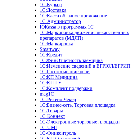
1С:Курьер
1С:Доставка
1С:Касса облачное приложение
1С-Администратор
ЮКаssа в программах 1С
1С:Маркировка движения лекарственных
препаратов (МДЛП)
1С:Маркировка
Smartway
1С:Кредит
1С:ФинОтчётность заёмщика
1С:Изменение сведений в ЕГРЮЛ/ЕГРИП
1С:Распознавание речи
1С:КП Медицина
1С:КП ГУ
1С:Комплект поддержки
mag1C
1С-Ритейл Чекер
1С:Бизнес-сеть. Торговая площадка
1С-Товары
1С-Коннект
1С-Электронные торговые площадки
1C-UMI
1С-Финконтроль
1С:КП Отраслевой