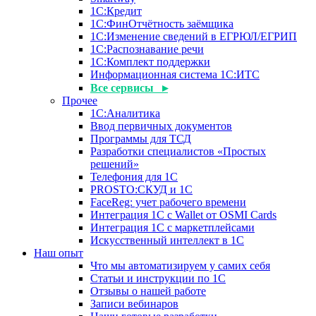
1С:Кредит
1С:ФинОтчётность заёмщика
1С:Изменение сведений в ЕГРЮЛ/ЕГРИП
1С:Распознавание речи
1С:Комплект поддержки
Информационная система 1С:ИТС
Все сервисы ▸
Прочее
1С:Аналитика
Ввод первичных документов
Программы для ТСД
Разработки специалистов «Простых
решений»
Телефония для 1С
PROSTO:СКУД и 1С
FaceReg: учет рабочего времени
Интеграция 1С с Wallet от OSMI Cards
Интеграция 1С с маркетплейсами
Искусственный интеллект в 1С
Наш опыт
Что мы автоматизируем у самих себя
Статьи и инструкции по 1С
Отзывы о нашей работе
Записи вебинаров