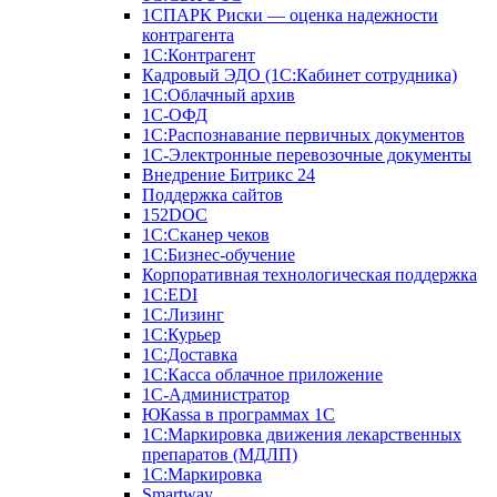
1СПАРК Риски — оценка надежности
контрагента
1С:Контрагент
Кадровый ЭДО (1С:Кабинет сотрудника)
1С:Облачный архив
1С-ОФД
1С:Распознавание первичных документов
1С-Электронные перевозочные документы
Внедрение Битрикс 24
Поддержка сайтов
152DOC
1С:Сканер чеков
1С:Бизнес-обучение
Корпоративная технологическая поддержка
1С:ЕDI
1С:Лизинг
1С:Курьер
1С:Доставка
1С:Касса облачное приложение
1С-Администратор
ЮКаssа в программах 1С
1С:Маркировка движения лекарственных
препаратов (МДЛП)
1С:Маркировка
Smartway