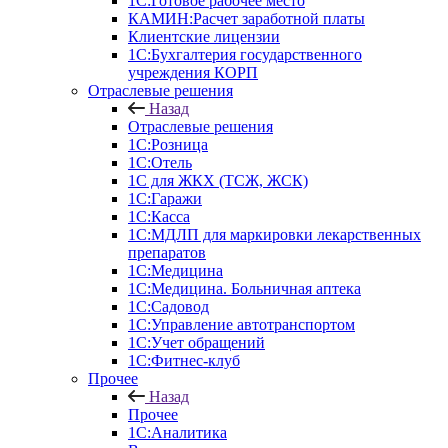
1C:Готовое рабочее место
КАМИН:Расчет заработной платы
Клиентские лицензии
1С:Бухгалтерия государственного
учреждения КОРП
Отраслевые решения
Назад
Отраслевые решения
1С:Розница
1С:Отель
1С для ЖКХ (ТСЖ, ЖСК)
1С:Гаражи
1С:Касса
1С:МДЛП для маркировки лекарственных
препаратов
1С:Медицина
1С:Медицина. Больничная аптека
1С:Садовод
1С:Управление автотранспортом
1С:Учет обращений
1С:Фитнес-клуб
Прочее
Назад
Прочее
1С:Аналитика