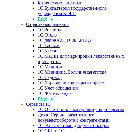
Клиентские лицензии
1С:Бухгалтерия государственного
учреждения КОРП
Ещё ▸
Отраслевые решения
1С:Розница
1С:Отель
1С для ЖКХ (ТСЖ, ЖСК)
1С:Гаражи
1С:Касса
1С:МДЛП для маркировки лекарственных
препаратов
1С:Медицина
1С:Медицина. Больничная аптека
1С:Садовод
1С:Управление автотранспортом
1С:Учет обращений
1С:Фитнес-клуб
Ещё ▸
Сервисы 1С
1С-Отчетность в контролирующие органы
Доки. Сервис электронного
документооборота с контрагентами
1С-Электронный документооборот
1С:СБП в 1С