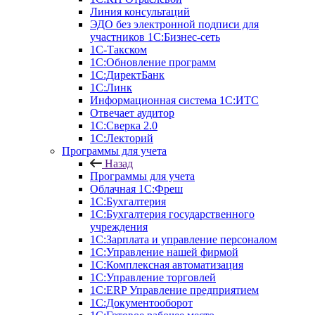
Линия консультаций
ЭДО без электронной подписи для
участников 1С:Бизнес-сеть
1С-Такском
1С:Обновление программ
1С:ДиректБанк
1С:Линк
Информационная система 1С:ИТС
Отвечает аудитор
1С:Сверка 2.0
1С:Лекторий
Программы для учета
Назад
Программы для учета
Облачная 1С:Фреш
1С:Бухгалтерия
1С:Бухгалтерия государственного
учреждения
1С:Зарплата и управление персоналом
1С:Управление нашей фирмой
1С:Комплексная автоматизация
1С:Управление торговлей
1С:ERP Управление предприятием
1С:Документооборот