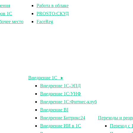
шения
Работа в облаке
ров 1С
PROSTO:СКУД
бочее место
FaceReg
Внедрение 1С ▸
Внедрение 1С-ЭПД
Внедрение 1С:УНФ
Внедрение 1С:Фитнес-клуб
Внедрение BI
Внедрение Битрикс24
Переходы и рео
Внедрение ИИ в 1С
Переход с