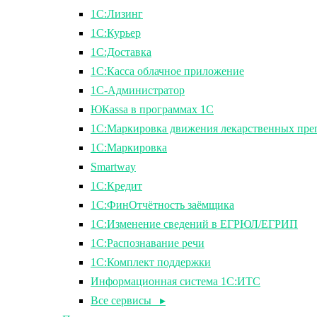
1С:Лизинг
1С:Курьер
1С:Доставка
1С:Касса облачное приложение
1С-Администратор
ЮКаssа в программах 1С
1С:Маркировка движения лекарственных пре
1С:Маркировка
Smartway
1С:Кредит
1С:ФинОтчётность заёмщика
1С:Изменение сведений в ЕГРЮЛ/ЕГРИП
1С:Распознавание речи
1С:Комплект поддержки
Информационная система 1С:ИТС
Все сервисы ▸