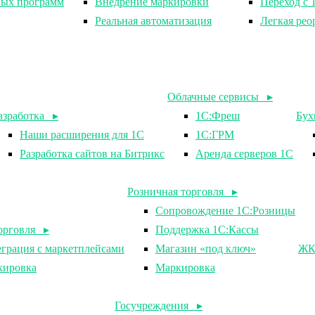
вых программ
Внедрение маркировки
Переход с 
Реальная автоматизация
Легкая рео
Облачные сервисы ▸
азработка ▸
1С:Фреш
Бух
Наши расширения для 1С
1С:ГРМ
Разработка сайтов на Битрикс
Аренда серверов 1С
Розничная торговля ▸
Сопровождение 1С:Розницы
орговля ▸
Поддержка 1С:Кассы
грация с маркетплейсами
Магазин «под ключ»
ЖК
кировка
Маркировка
Госучреждения ▸