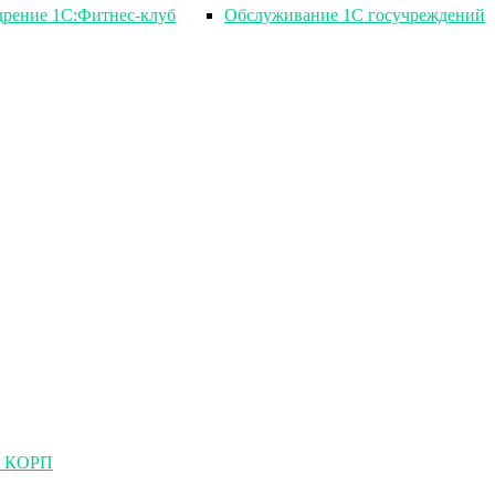
рение 1С:Фитнес-клуб
Обслуживание 1С госучреждений
ия КОРП