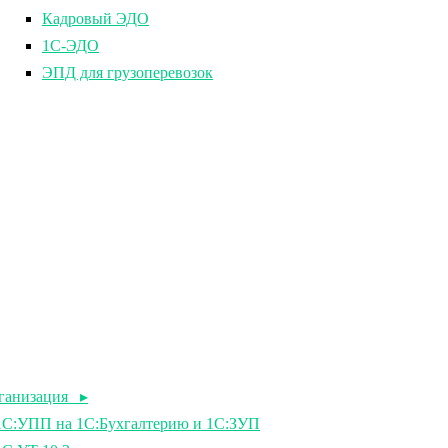
Кадровый ЭДО
1С-ЭДО
ЭПД для грузоперевозок
рганизация ▸
 1С:УПП на 1С:Бухгалтерию и 1С:ЗУП