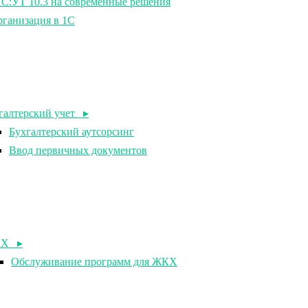
1С:УТ 10.3 на современные решения
рганизация в 1С
галтерский учет ▸
Бухгалтерский аутсорсинг
Ввод первичных документов
Х ▸
Обслуживание программ для ЖКХ