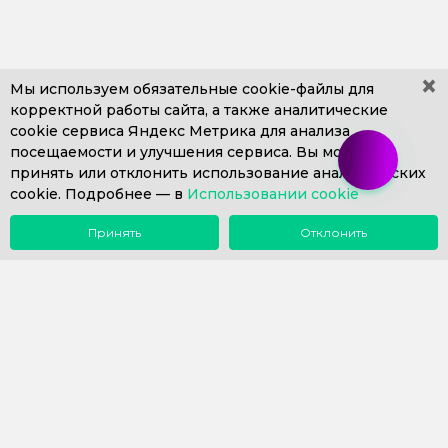
×
Мы используем обязательные
cookie-файлы
для
корректной работы сайта, а также аналитические
cookie сервиса Яндекс Метрика для анализа
+7 (499) 653-71-10
+7 (4812) 302-606
посещаемости и улучшения сервиса. Вы можете
+7 (812) 409-43-26
Пн. – Пт. с 9:00 до 18:00
принять или отклонить использование аналитических
cookie. Подробнее —
info@1eska.ru
в
Использовании cookie
Принять
Отклонить
Меню
Поиск
Почта
Звонок
Компания
Сопровождение 1С
Внедрение 1С
Купить 1С
Наш опыт