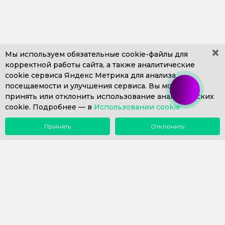
×
Мы используем обязательные
cookie-файлы
для
корректной работы сайта, а также аналитические
cookie сервиса Яндекс Метрика для анализа
+7 (499) 653-71-10
+7 (4812) 302-606
посещаемости и улучшения сервиса. Вы можете
+7 (812) 409-43-26
Пн. – Пт. с 9:00 до 18:00
принять или отклонить использование аналитических
cookie. Подробнее —
info@1eska.ru
в
Использовании cookie
Принять
Отклонить
Меню
Поиск
Почта
Звонок
Компания
Сопровождение 1С
Внедрение 1С
Купить 1С
Наш опыт