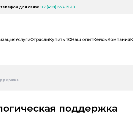
телефон для связи:
+7 (499) 653-71-10
изация
Услуги
Отрасли
Купить 1С
Наш опыт
Кейсы
Компания
К
оддержка
логическая поддержка