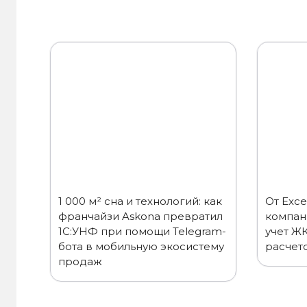
1 000 м² сна и технологий: как
От Exce
франчайзи Askona превратил
компан
1С:УНФ при помощи Telegram-
учет Ж
бота в мобильную экосистему
расчет
продаж