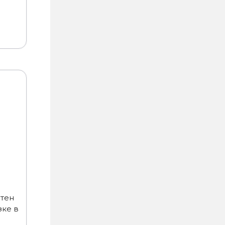
отен
зке в