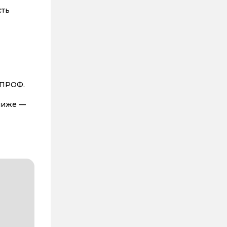
сть
 ПРОФ.
 ниже —