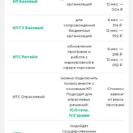
КП Базовый
организаций
12 мес. — 29
004 ₽
для
6 мес. — 15
сопровождения
314 ₽
КП ГУ Базовый
бюджетных
12 мес. — 28
организаций
992 ₽
обновления
6 мес. — 18
программ и
298 ₽
ИТС Ритейл
работа с
12 мес. — 35
маркировкой в
052 ₽
сфере торговли
можно подключить
только вместе с
основным КП.
Стоимость
Подходит для
зависит
ИТС Отраслевой
отраслевых
от версии
решений:
программы
1С:Отель
,
1С:Гаражи
подойдёт
государственным