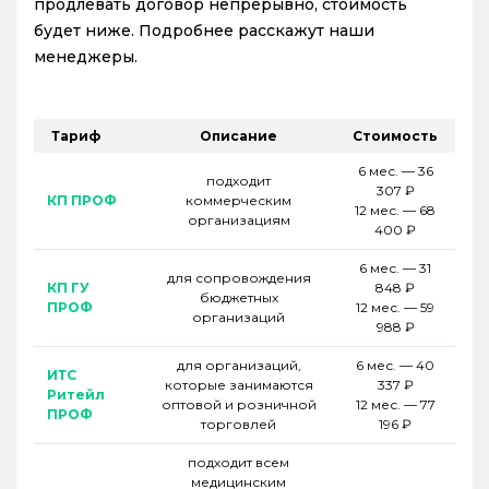
продлевать договор непрерывно, стоимость
будет ниже. Подробнее расскажут наши
менеджеры.
Тариф
Описание
Стоимость
6 мес. — 36
подходит
307 ₽
КП ПРОФ
коммерческим
12 мес. — 68
организациям
400 ₽
6 мес. — 31
для сопровождения
КП ГУ
848 ₽
бюджетных
ПРОФ
12 мес. — 59
организаций
988 ₽
для организаций,
6 мес. — 40
ИТС
которые занимаются
337 ₽
Ритейл
оптовой и розничной
12 мес. — 77
ПРОФ
торговлей
196 ₽
подходит всем
медицинским