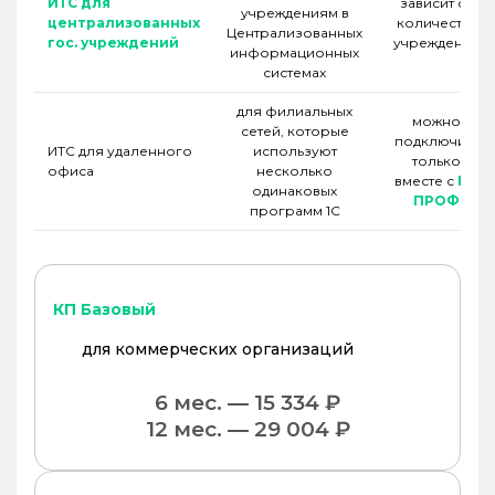
ИТС для
зависит от
учреждениям в
централизованных
количества
Централизованных
гос. учреждений
учреждений
информационных
системах
для филиальных
можно
сетей, которые
подключить
ИТС для удаленного
используют
только
офиса
несколько
вместе с
КП
одинаковых
ПРОФ
программ 1С
КП Базовый
для коммерческих организаций
6 мес. — 15 334 ₽
12 мес. — 29 004 ₽