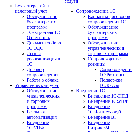
Услуги
Бухгалтерский и
налоговый учет
Сопровождение 1С
Обслуживание
Варианты договоров
бухгалтерских
сопровождения 1С
программ
Обслуживание
Электронная 1С-
бухгалтерских
Отчетность
программ
Документооборот
Обслуживание
1С-ЭДО
управленческих и
Легкая
торговых программ
реорганизация в
Сопровождение
1С
розницы
Договор
Сопровождени
сопровождения
1С:Розницы
Работа в облаке
Поддержка
Управленческий учет
1С:Кассы
Обслуживание
Внедрение 1С
управленческих
Внедрение 1С-ЭПД
и торговых
Внедрение 1С:УНФ
программ
Внедрение
Реальная
1С:Фитнес-клуб
автоматизация
Внедрение BI
Внедрение
Внедрение
1С:УНФ
Битрикс24