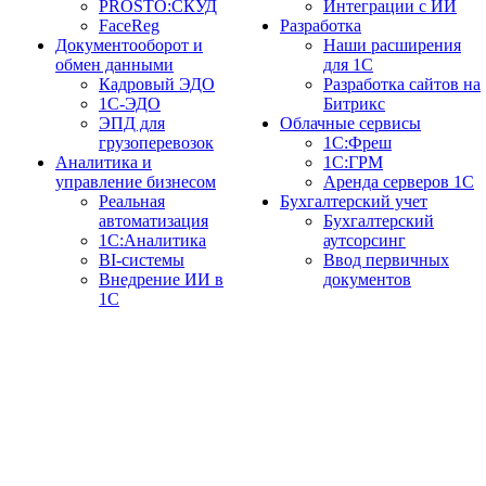
PROSTO:СКУД
Интеграции с ИИ
FaceReg
Разработка
Документооборот и
Наши расширения
обмен данными
для 1С
Кадровый ЭДО
Разработка сайтов на
1С-ЭДО
Битрикс
ЭПД для
Облачные сервисы
грузоперевозок
1С:Фреш
Аналитика и
1С:ГРМ
управление бизнесом
Аренда серверов 1С
Реальная
Бухгалтерский учет
автоматизация
Бухгалтерский
1С:Аналитика
аутсорсинг
BI-системы
Ввод первичных
Внедрение ИИ в
документов
1С