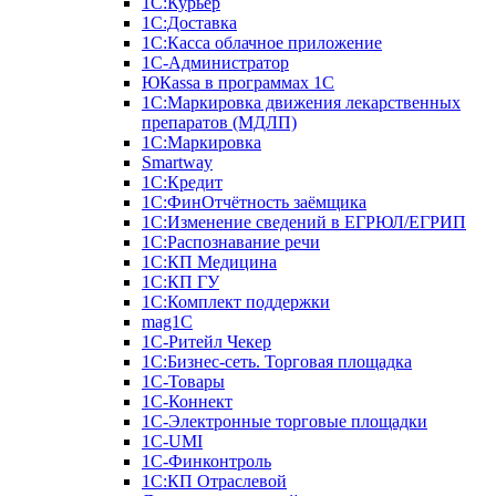
1С:Курьер
1С:Доставка
1С:Касса облачное приложение
1С-Администратор
ЮКаssа в программах 1С
1С:Маркировка движения лекарственных
препаратов (МДЛП)
1С:Маркировка
Smartway
1С:Кредит
1С:ФинОтчётность заёмщика
1С:Изменение сведений в ЕГРЮЛ/ЕГРИП
1С:Распознавание речи
1С:КП Медицина
1С:КП ГУ
1С:Комплект поддержки
mag1C
1С-Ритейл Чекер
1С:Бизнес-сеть. Торговая площадка
1С-Товары
1С-Коннект
1С-Электронные торговые площадки
1C-UMI
1С-Финконтроль
1С:КП Отраслевой