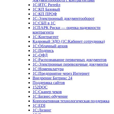
документооборота с контрагентами
1С:ИТС Ритейл
1С:КП Базовый
1С:КП ПРОФ
1С-Электронный документооборот
1С:СБП в 1С
1СПАРК Риски — оценка надежности
контрагента
1С:Контрагент
Кадровый ЭДО (1С:Кабинет сотрудника)
1С:Облачный архив
1С:Подпись
1С-ОФД
1С:Распознавание первичных документов
1С-Электронные перевозочные документы
1С:Номенклатура
1С:Предприятие через Интернет
Внедрение Битрикс 24
Поддержка сайтов
152DOC
1С:Сканер чеков
1С:Бизнес-обучение
Корпоративная технологическая поддержка
1С:ЕDI
1С:Лизинг