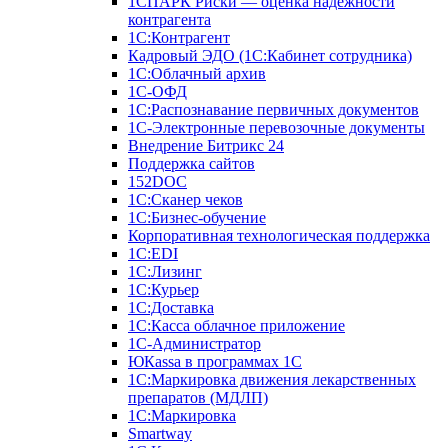
1СПАРК Риски — оценка надежности
контрагента
1С:Контрагент
Кадровый ЭДО (1С:Кабинет сотрудника)
1С:Облачный архив
1С-ОФД
1С:Распознавание первичных документов
1С-Электронные перевозочные документы
Внедрение Битрикс 24
Поддержка сайтов
152DOC
1С:Сканер чеков
1С:Бизнес-обучение
Корпоративная технологическая поддержка
1С:ЕDI
1С:Лизинг
1С:Курьер
1С:Доставка
1С:Касса облачное приложение
1С-Администратор
ЮКаssа в программах 1С
1С:Маркировка движения лекарственных
препаратов (МДЛП)
1С:Маркировка
Smartway