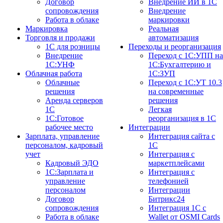
Договор
Внедрение ИИ в 1С
сопровождения
Внедрение
Работа в облаке
маркировки
Маркировка
Реальная
Торговля и продажи
автоматизация
1С для розницы
Переходы и реорганизация
Внедрение
Переход с 1С:УПП на
1С:УНФ
1С:Бухгалтерию и
Облачная работа
1С:ЗУП
Облачные
Переход с 1С:УТ 10.3
решения
на современные
Аренда серверов
решения
1С
Легкая
1C:Готовое
реорганизация в 1С
рабочее место
Интеграции
Зарплата, управление
Интеграция сайта с
персоналом, кадровый
1С
учет
Интеграция с
Кадровый ЭДО
маркетплейсами
1С:Зарплата и
Интеграция с
управление
телефонией
персоналом
Интеграции
Договор
Битрикс24
сопровождения
Интеграция 1С с
Работа в облаке
Wallet от OSMI Cards