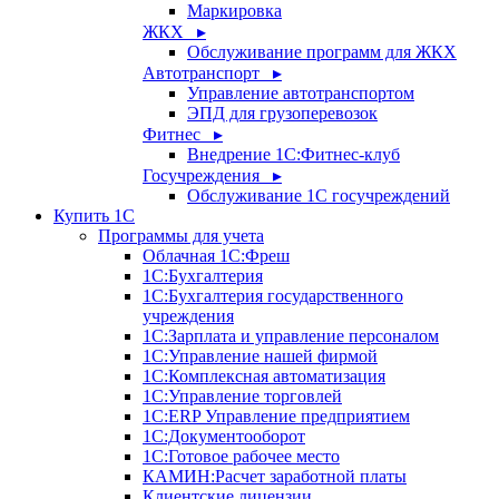
Маркировка
ЖКХ ▸
Обслуживание программ для ЖКХ
Автотранспорт ▸
Управление автотранспортом
ЭПД для грузоперевозок
Фитнес ▸
Внедрение 1С:Фитнес-клуб
Госучреждения ▸
Обслуживание 1С госучреждений
Купить 1С
Программы для учета
Облачная 1С:Фреш
1С:Бухгалтерия
1С:Бухгалтерия государственного
учреждения
1С:Зарплата и управление персоналом
1С:Управление нашей фирмой
1С:Комплексная автоматизация
1С:Управление торговлей
1С:ERP Управление предприятием
1С:Документооборот
1C:Готовое рабочее место
КАМИН:Расчет заработной платы
Клиентские лицензии