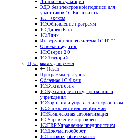
Линия консультаций
ЭДО без электронной подписи для
участников 1С:Бизнес-сеть
1С-Такском
1С:Обновление программ
1С:ДиректБанк
1С:Линк
Информационная система 1С:ИТС
Отвечает аудитор
1С:Сверка 2.0
1С:Лекторий
Программы для учета
Назад
Программы для учета
Облачная 1С:Фреш
1С:Бухгалтерия
1С:Бухгалтерия государственного
учреждения
1С:Зарплата и управление персоналом
1С:Управление нашей фирмой
1С:Комплексная автоматизация
1С:Управление торговлей
1С:ERP Управление предприятием
1С:Документооборот
1C:Готовое рабочее место