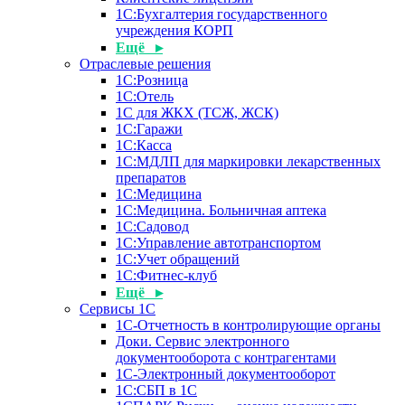
1С:Бухгалтерия государственного
учреждения КОРП
Ещё ▸
Отраслевые решения
1С:Розница
1С:Отель
1С для ЖКХ (ТСЖ, ЖСК)
1С:Гаражи
1С:Касса
1С:МДЛП для маркировки лекарственных
препаратов
1С:Медицина
1С:Медицина. Больничная аптека
1С:Садовод
1С:Управление автотранспортом
1С:Учет обращений
1С:Фитнес-клуб
Ещё ▸
Сервисы 1С
1С-Отчетность в контролирующие органы
Доки. Сервис электронного
документооборота с контрагентами
1С-Электронный документооборот
1С:СБП в 1С