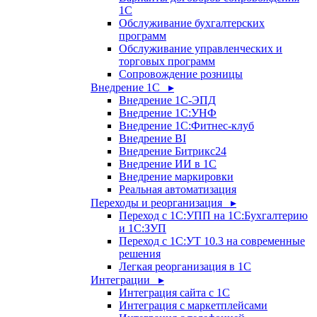
1С
Обслуживание бухгалтерских
программ
Обслуживание управленческих и
торговых программ
Сопровождение розницы
Внедрение 1С ▸
Внедрение 1С-ЭПД
Внедрение 1С:УНФ
Внедрение 1С:Фитнес-клуб
Внедрение BI
Внедрение Битрикс24
Внедрение ИИ в 1С
Внедрение маркировки
Реальная автоматизация
Переходы и реорганизация ▸
Переход с 1С:УПП на 1С:Бухгалтерию
и 1С:ЗУП
Переход с 1С:УТ 10.3 на современные
решения
Легкая реорганизация в 1С
Интеграции ▸
Интеграция сайта с 1С
Интеграция с маркетплейсами