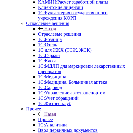
КАМИН:Расчет заработной платы
Клиентские лицензии
1С:Бухгалтерия государственного
учреждения КОРП
Отраслевые решения
Назад
Отраслевые решения
1С:Розница
1С:Отель
1С для ЖКХ (ТСЖ, ЖСК)
1С:Гаражи
1С:Касса
1С:МДЛП для маркировки лекарственных
препаратов
1С:Медицина
1С:Медицина. Больничная аптека
1С:Садовод
1С:Управление автотранспортом
1С:Учет обращений
1С:Фитнес-клуб
Прочее
Назад
Прочее
1С:Аналитика
Ввод первичных документов