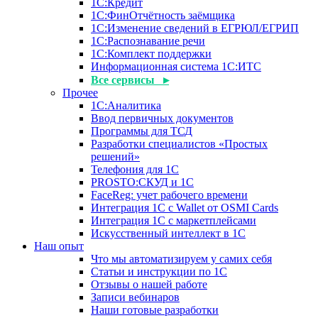
1С:Кредит
1С:ФинОтчётность заёмщика
1С:Изменение сведений в ЕГРЮЛ/ЕГРИП
1С:Распознавание речи
1С:Комплект поддержки
Информационная система 1С:ИТС
Все сервисы ▸
Прочее
1С:Аналитика
Ввод первичных документов
Программы для ТСД
Разработки специалистов «Простых
решений»
Телефония для 1С
PROSTO:СКУД и 1С
FaceReg: учет рабочего времени
Интеграция 1С с Wallet от OSMI Cards
Интеграция 1С с маркетплейсами
Искусственный интеллект в 1С
Наш опыт
Что мы автоматизируем у самих себя
Статьи и инструкции по 1С
Отзывы о нашей работе
Записи вебинаров
Наши готовые разработки