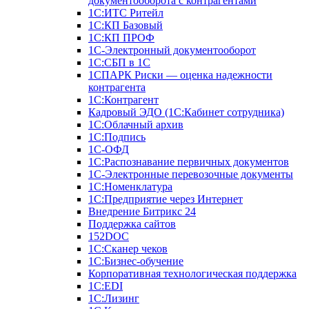
документооборота с контрагентами
1С:ИТС Ритейл
1С:КП Базовый
1С:КП ПРОФ
1С-Электронный документооборот
1С:СБП в 1С
1СПАРК Риски — оценка надежности
контрагента
1С:Контрагент
Кадровый ЭДО (1С:Кабинет сотрудника)
1С:Облачный архив
1С:Подпись
1С-ОФД
1С:Распознавание первичных документов
1С-Электронные перевозочные документы
1С:Номенклатура
1С:Предприятие через Интернет
Внедрение Битрикс 24
Поддержка сайтов
152DOC
1С:Сканер чеков
1С:Бизнес-обучение
Корпоративная технологическая поддержка
1С:ЕDI
1С:Лизинг