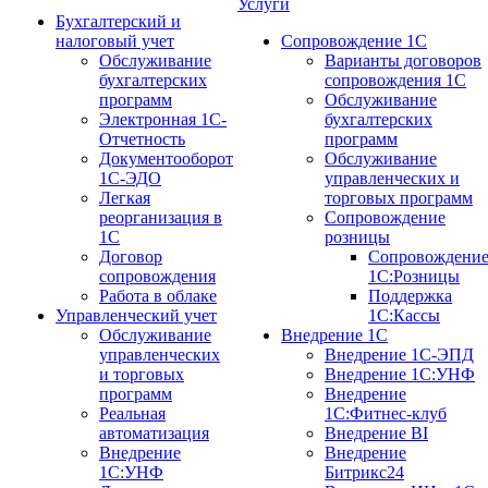
Услуги
Бухгалтерский и
налоговый учет
Сопровождение 1С
Обслуживание
Варианты договоров
бухгалтерских
сопровождения 1С
программ
Обслуживание
Электронная 1С-
бухгалтерских
Отчетность
программ
Документооборот
Обслуживание
1С-ЭДО
управленческих и
Легкая
торговых программ
реорганизация в
Сопровождение
1С
розницы
Договор
Сопровождени
сопровождения
1С:Розницы
Работа в облаке
Поддержка
Управленческий учет
1С:Кассы
Обслуживание
Внедрение 1С
управленческих
Внедрение 1С-ЭПД
и торговых
Внедрение 1С:УНФ
программ
Внедрение
Реальная
1С:Фитнес-клуб
автоматизация
Внедрение BI
Внедрение
Внедрение
1С:УНФ
Битрикс24