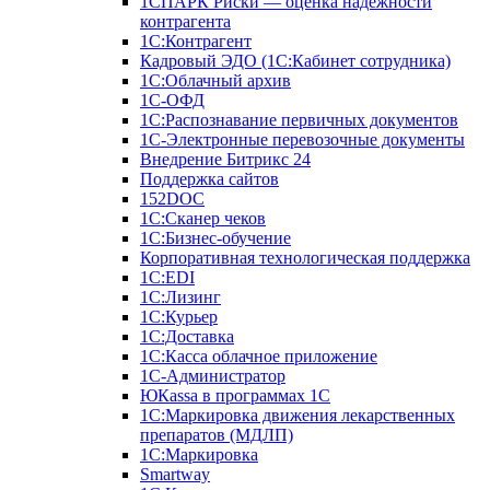
1СПАРК Риски — оценка надежности
контрагента
1С:Контрагент
Кадровый ЭДО (1С:Кабинет сотрудника)
1С:Облачный архив
1С-ОФД
1С:Распознавание первичных документов
1С-Электронные перевозочные документы
Внедрение Битрикс 24
Поддержка сайтов
152DOC
1С:Сканер чеков
1С:Бизнес-обучение
Корпоративная технологическая поддержка
1С:ЕDI
1С:Лизинг
1С:Курьер
1С:Доставка
1С:Касса облачное приложение
1С-Администратор
ЮКаssа в программах 1С
1С:Маркировка движения лекарственных
препаратов (МДЛП)
1С:Маркировка
Smartway