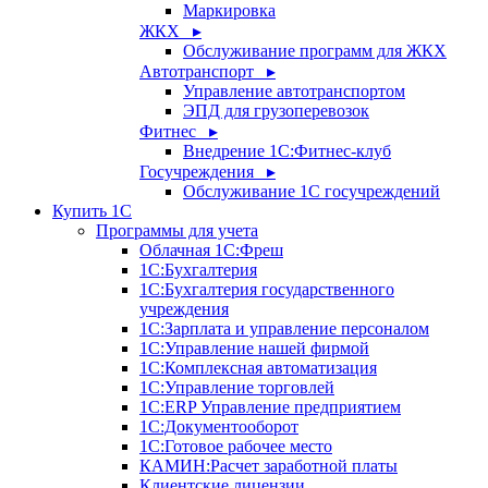
Маркировка
ЖКХ ▸
Обслуживание программ для ЖКХ
Автотранспорт ▸
Управление автотранспортом
ЭПД для грузоперевозок
Фитнес ▸
Внедрение 1С:Фитнес-клуб
Госучреждения ▸
Обслуживание 1С госучреждений
Купить 1С
Программы для учета
Облачная 1С:Фреш
1С:Бухгалтерия
1С:Бухгалтерия государственного
учреждения
1С:Зарплата и управление персоналом
1С:Управление нашей фирмой
1С:Комплексная автоматизация
1С:Управление торговлей
1С:ERP Управление предприятием
1С:Документооборот
1C:Готовое рабочее место
КАМИН:Расчет заработной платы
Клиентские лицензии