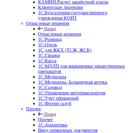
КАМИН:Расчет заработной платы
Клиентские лицензии
1С:Бухгалтерия государственного
учреждения КОРП
Отраслевые решения
Назад
Отраслевые решения
1С:Розница
1С:Отель
1С для ЖКХ (ТСЖ, ЖСК)
1С:Гаражи
1С:Касса
1С:МДЛП для маркировки лекарственных
препаратов
1С:Медицина
1С:Медицина. Больничная аптека
1С:Садовод
1С:Управление автотранспортом
1С:Учет обращений
1С:Фитнес-клуб
Прочее
Назад
Прочее
1С:Аналитика
Ввод первичных документов