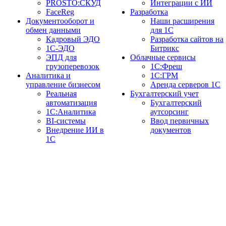
PROSTO:СКУД
Интеграции с ИИ
FaceReg
Разработка
Документооборот и
Наши расширения
обмен данными
для 1С
Кадровый ЭДО
Разработка сайтов на
1С-ЭДО
Битрикс
ЭПД для
Облачные сервисы
грузоперевозок
1С:Фреш
Аналитика и
1С:ГРМ
управление бизнесом
Аренда серверов 1С
Реальная
Бухгалтерский учет
автоматизация
Бухгалтерский
1С:Аналитика
аутсорсинг
BI-системы
Ввод первичных
Внедрение ИИ в
документов
1С