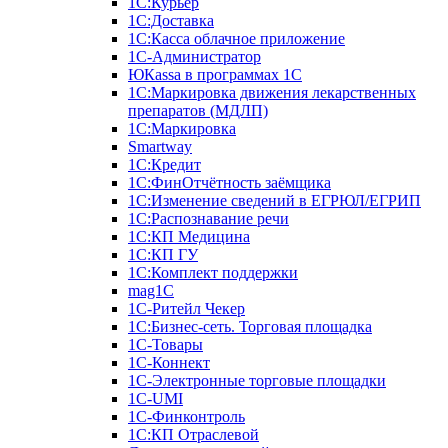
1С:Курьер
1С:Доставка
1С:Касса облачное приложение
1С-Администратор
ЮКаssа в программах 1С
1С:Маркировка движения лекарственных
препаратов (МДЛП)
1С:Маркировка
Smartway
1С:Кредит
1С:ФинОтчётность заёмщика
1С:Изменение сведений в ЕГРЮЛ/ЕГРИП
1С:Распознавание речи
1С:КП Медицина
1С:КП ГУ
1С:Комплект поддержки
mag1C
1С-Ритейл Чекер
1С:Бизнес-сеть. Торговая площадка
1С-Товары
1С-Коннект
1С-Электронные торговые площадки
1C-UMI
1С-Финконтроль
1С:КП Отраслевой