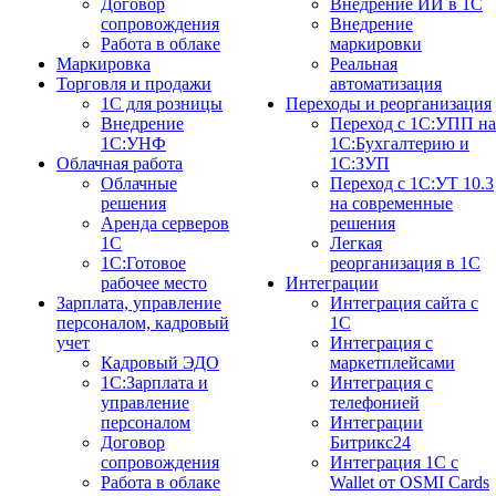
Договор
Внедрение ИИ в 1С
сопровождения
Внедрение
Работа в облаке
маркировки
Маркировка
Реальная
Торговля и продажи
автоматизация
1С для розницы
Переходы и реорганизация
Внедрение
Переход с 1С:УПП на
1С:УНФ
1С:Бухгалтерию и
Облачная работа
1С:ЗУП
Облачные
Переход с 1С:УТ 10.3
решения
на современные
Аренда серверов
решения
1С
Легкая
1C:Готовое
реорганизация в 1С
рабочее место
Интеграции
Зарплата, управление
Интеграция сайта с
персоналом, кадровый
1С
учет
Интеграция с
Кадровый ЭДО
маркетплейсами
1С:Зарплата и
Интеграция с
управление
телефонией
персоналом
Интеграции
Договор
Битрикс24
сопровождения
Интеграция 1С с
Работа в облаке
Wallet от OSMI Cards