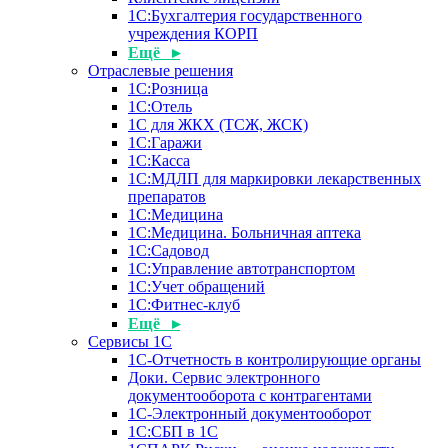
1С:Бухгалтерия государственного
учреждения КОРП
Ещё ▸
Отраслевые решения
1С:Розница
1С:Отель
1С для ЖКХ (ТСЖ, ЖСК)
1С:Гаражи
1С:Касса
1С:МДЛП для маркировки лекарственных
препаратов
1С:Медицина
1С:Медицина. Больничная аптека
1С:Садовод
1С:Управление автотранспортом
1С:Учет обращений
1С:Фитнес-клуб
Ещё ▸
Сервисы 1С
1С-Отчетность в контролирующие органы
Доки. Сервис электронного
документооборота с контрагентами
1С-Электронный документооборот
1С:СБП в 1С