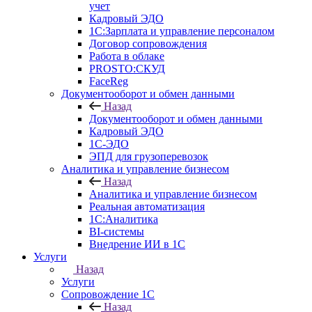
учет
Кадровый ЭДО
1С:Зарплата и управление персоналом
Договор сопровождения
Работа в облаке
PROSTO:СКУД
FaceReg
Документооборот и обмен данными
Назад
Документооборот и обмен данными
Кадровый ЭДО
1С-ЭДО
ЭПД для грузоперевозок
Аналитика и управление бизнесом
Назад
Аналитика и управление бизнесом
Реальная автоматизация
1С:Аналитика
BI-системы
Внедрение ИИ в 1С
Услуги
Назад
Услуги
Сопровождение 1С
Назад