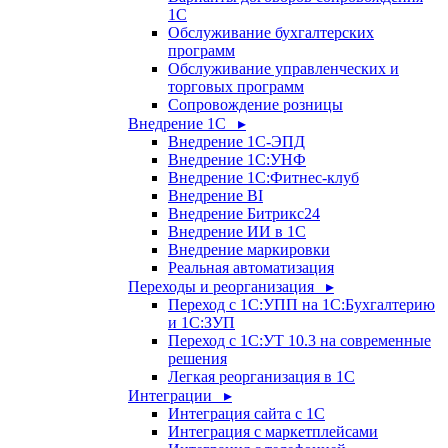
1С
Обслуживание бухгалтерских
программ
Обслуживание управленческих и
торговых программ
Сопровождение розницы
Внедрение 1С ▸
Внедрение 1С-ЭПД
Внедрение 1С:УНФ
Внедрение 1С:Фитнес-клуб
Внедрение BI
Внедрение Битрикс24
Внедрение ИИ в 1С
Внедрение маркировки
Реальная автоматизация
Переходы и реорганизация ▸
Переход с 1С:УПП на 1С:Бухгалтерию
и 1С:ЗУП
Переход с 1С:УТ 10.3 на современные
решения
Легкая реорганизация в 1С
Интеграции ▸
Интеграция сайта с 1С
Интеграция с маркетплейсами