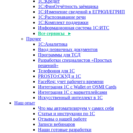
1С:Кредит
1С:ФинОтчётность заёмщика
1С:Изменение сведений в ЕГРЮЛ/ЕГРИП
1С:Распознавание речи
1С:Комплект поддержки
Информационная система 1С:ИТС
Все сервисы ▸
Прочее
1С:Аналитика
Ввод первичных документов
Программы для ТСД
Разработки специалистов «Простых
решений»
Телефония для 1С
PROSTO:СКУД и 1С
FaceReg: учет рабочего времени
Интеграция 1С с Wallet от OSMI Cards
Интеграция 1С с маркетплейсами
Искусственный интеллект в 1С
Наш опыт
Что мы автоматизируем у самих себя
Статьи и инструкции по 1С
Отзывы о нашей работе
Записи вебинаров
Наши готовые разработки