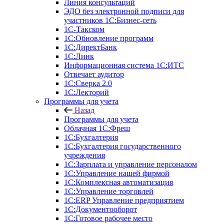
Линия консультаций
ЭДО без электронной подписи для
участников 1С:Бизнес-сеть
1С-Такском
1С:Обновление программ
1С:ДиректБанк
1С:Линк
Информационная система 1С:ИТС
Отвечает аудитор
1С:Сверка 2.0
1С:Лекторий
Программы для учета
Назад
Программы для учета
Облачная 1С:Фреш
1С:Бухгалтерия
1С:Бухгалтерия государственного
учреждения
1С:Зарплата и управление персоналом
1С:Управление нашей фирмой
1С:Комплексная автоматизация
1С:Управление торговлей
1С:ERP Управление предприятием
1С:Документооборот
1C:Готовое рабочее место