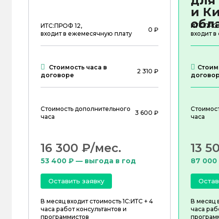
для
и К
обл
ИТС:ПРОФ 12,
ИТС:ПРОФ
0 ₽
входит в ежемесячную плату
входит в
Стоимость часа в
Стоим
2 310 ₽
договоре
догово
Стоимость дополнительного
Стоимос
3 600 ₽
часа
часа
16 300 ₽/мес.
13 5
53 400 ₽ — выгода в год
87 000
Оставить заявку
Остав
В месяц входит стоимость 1С:ИТС + 4
В месяц 
часа работ консультантов и
часа раб
программистов
програм