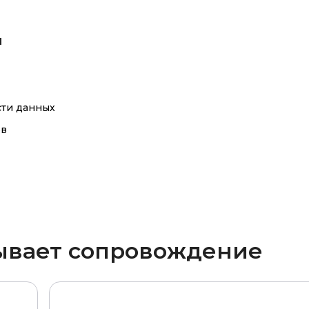
я
сти данных
ов
рывает сопровождение