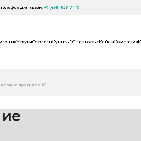
телефон для связи:
+7 (499) 653-71-10
изация
Услуги
Отрасли
Купить 1С
Наш опыт
Кейсы
Компания
К
ддержке программ 1С
ние