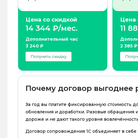
Цена со скидкой
Цена 
14 344 ₽/мес.
11 8
Дополнительный час
Дополн
3 240 ₽
2 385 ₽
Получить скидку
Получ
Почему договор выгоднее 
За год вы платите фиксированную стоимость до
обновления
и доработки
. Разовые обращения и
дороже и не дают такого уровня вовлечённост
Договор сопровождения 1С объединяет в себе 