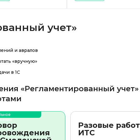
ованный учет»
слений и авралов
тать «вручную»
ачи в 1С
ения «Регламентированный учет»
отами
льное
жение
овор
Разовые работ
ровождения
ИТС