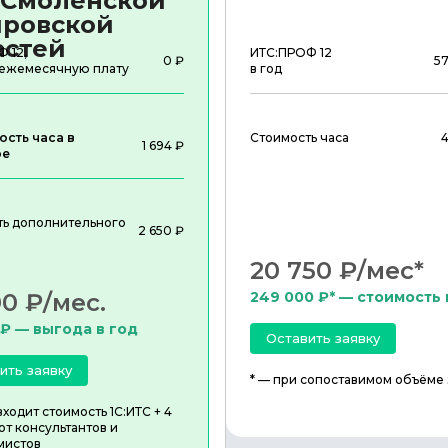
 Смоленской
ировской
астей
 12,
ИТС:ПРОФ 12
0 ₽
5
 ежемесячную плату
в год
ость часа в
Стоимость часа
1 694 ₽
ре
ть дополнительного
2 650 ₽
20 750 ₽/мес*
00 ₽/мес.
249 000 ₽* — стоимость 
 ₽ — выгода в год
Оставить заявку
ить заявку
* — при сопоставимом объёме
входит стоимость 1С:ИТС + 4
от консультантов и
мистов