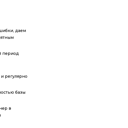
шибки, даем
нятным
 В период
 и регулярно
ностью базы
нер в
ч