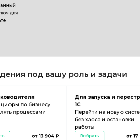
ванный
люч для
ьте
дения под вашу роль и задачи
уководителя
Для запуска и перест
 цифры по бизнесу
1С
влять
процессами
Перейти на новую сист
без хаоса
и остановки
работы
ть
от 13 904 ₽
Выбрать
от 17