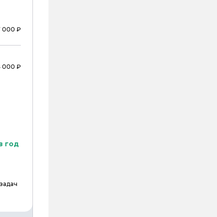
7 000 ₽
4 000 ₽
в год
 задач