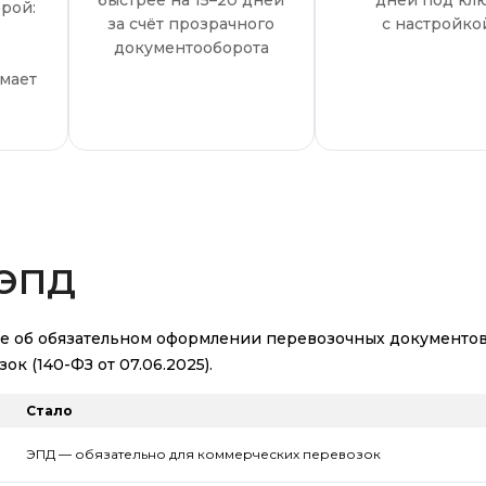
быстрее на 15–20 дней
дней под кл
рой:
за счёт
прозрачного
с настройко
документооборота
мает
 ЭПД
ие об обязательном оформлении перевозочных документов
к (140-ФЗ от 07.06.2025).
Стало
ЭПД — обязательно для коммерческих перевозок