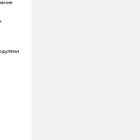
вание
»
,
модулями