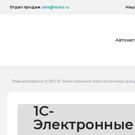
Отдел продаж
sale@1eska.ru
Наш 
Автомат
Главная
Сервисы 1С:ИТС
1С-Электронные перевозочные док
1С-
Электронные