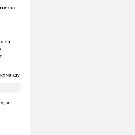
гистов,
ть на
о
т.
 команду.
ходит