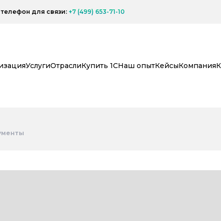
телефон для связи:
+7 (499) 653-71-10
изация
Услуги
Отрасли
Купить 1С
Наш опыт
Кейсы
Компания
К
ументы