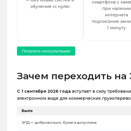
—
без новых
систем и
смартфона с каме
обучения
«с нуля»
при наличии
интернета
подписание зани
1 минуту
Получить консультацию
Зачем переходить на
С 1 сентября 2026 года
вступает в силу требован
электронном виде
для коммерческих
грузоперевозо
Было
ЭПД — добровольно, бумага допустима