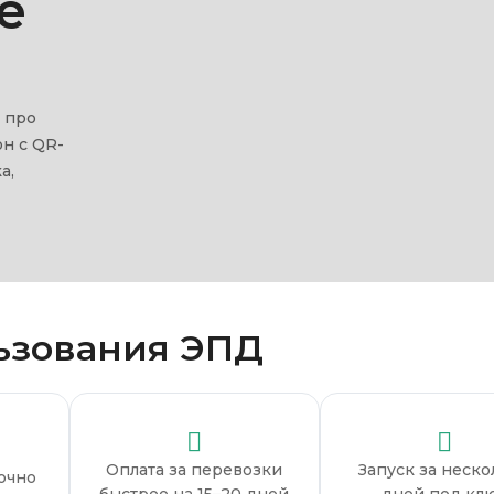
е
 про
н с QR-
а,
ьзования ЭПД
Оплата за перевозки
Запуск за неско
очно