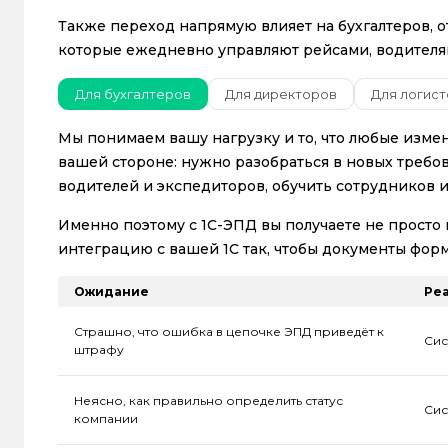
Также переход напрямую влияет на бухгалтеров, о
которые ежедневно управляют рейсами, водител
Для бухгалтеров
Для директоров
Для логист
Мы понимаем вашу нагрузку и то, что любые измен
вашей стороне: нужно разобраться в новых требо
водителей и экспедиторов, обучить сотрудников и
Именно поэтому с 1С-ЭПД вы получаете не просто 
интеграцию с вашей 1С так, чтобы документы фор
Ожидание
Ре
Страшно, что ошибка в цепочке ЭПД приведёт к
Сис
штрафу
Неясно, как правильно определить статус
Сис
компании