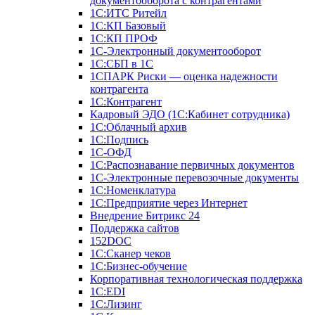
документооборота с контрагентами
1С:ИТС Ритейл
1С:КП Базовый
1С:КП ПРОФ
1С-Электронный документооборот
1С:СБП в 1С
1СПАРК Риски — оценка надежности
контрагента
1С:Контрагент
Кадровый ЭДО (1С:Кабинет сотрудника)
1С:Облачный архив
1С:Подпись
1С-ОФД
1С:Распознавание первичных документов
1С-Электронные перевозочные документы
1С:Номенклатура
1С:Предприятие через Интернет
Внедрение Битрикс 24
Поддержка сайтов
152DOC
1С:Сканер чеков
1С:Бизнес-обучение
Корпоративная технологическая поддержка
1С:ЕDI
1С:Лизинг