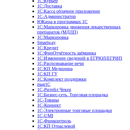
1С:Курьер
1С:Доставка
1С:Касса облачное приложение
1С-Администратор
ЮКаssа в программах 1С
1С:Маркировка движения лекарственных
препаратов (МДЛП)
1С:Маркировка
Smartway
1С:Кредит
1С:ФинОтчётность заёмщика
1С:Изменение сведений в ЕГРЮЛ/ЕГРИП
1С:Распознавание речи
1С:КП Медицина
1С:КП ГУ
1С:Комплект поддержки
mag1C
1С-Ритейл Чекер
1С:Бизнес-сеть. Торговая площадка
1С-Товары
1С-Коннект
1С-Электронные торговые площадки
1C-UMI
1С-Финконтроль
1С:КП Отраслевой