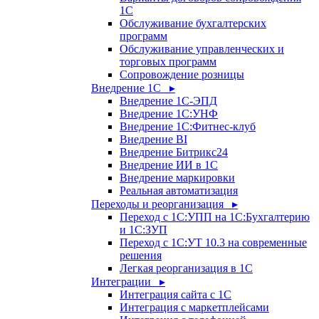
1С
Обслуживание бухгалтерских
программ
Обслуживание управленческих и
торговых программ
Сопровождение розницы
Внедрение 1С ▸
Внедрение 1С-ЭПД
Внедрение 1С:УНФ
Внедрение 1С:Фитнес-клуб
Внедрение BI
Внедрение Битрикс24
Внедрение ИИ в 1С
Внедрение маркировки
Реальная автоматизация
Переходы и реорганизация ▸
Переход с 1С:УПП на 1С:Бухгалтерию
и 1С:ЗУП
Переход с 1С:УТ 10.3 на современные
решения
Легкая реорганизация в 1С
Интеграции ▸
Интеграция сайта с 1С
Интеграция с маркетплейсами