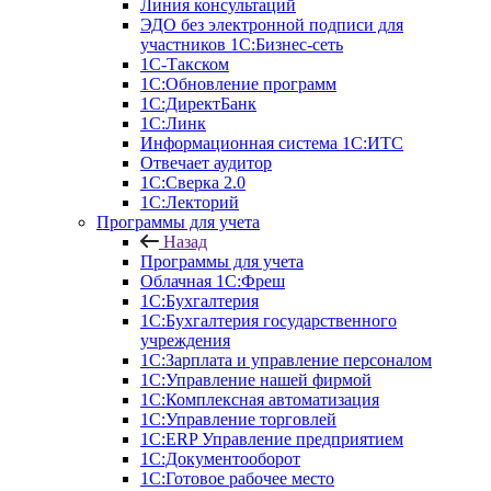
Линия консультаций
ЭДО без электронной подписи для
участников 1С:Бизнес-сеть
1С-Такском
1С:Обновление программ
1С:ДиректБанк
1С:Линк
Информационная система 1С:ИТС
Отвечает аудитор
1С:Сверка 2.0
1С:Лекторий
Программы для учета
Назад
Программы для учета
Облачная 1С:Фреш
1С:Бухгалтерия
1С:Бухгалтерия государственного
учреждения
1С:Зарплата и управление персоналом
1С:Управление нашей фирмой
1С:Комплексная автоматизация
1С:Управление торговлей
1С:ERP Управление предприятием
1С:Документооборот
1C:Готовое рабочее место