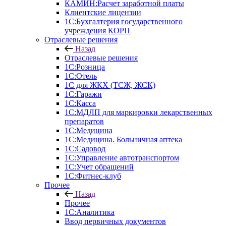
КАМИН:Расчет заработной платы
Клиентские лицензии
1С:Бухгалтерия государственного
учреждения КОРП
Отраслевые решения
Назад
Отраслевые решения
1С:Розница
1С:Отель
1С для ЖКХ (ТСЖ, ЖСК)
1С:Гаражи
1С:Касса
1С:МДЛП для маркировки лекарственных
препаратов
1С:Медицина
1С:Медицина. Больничная аптека
1С:Садовод
1С:Управление автотранспортом
1С:Учет обращений
1С:Фитнес-клуб
Прочее
Назад
Прочее
1С:Аналитика
Ввод первичных документов