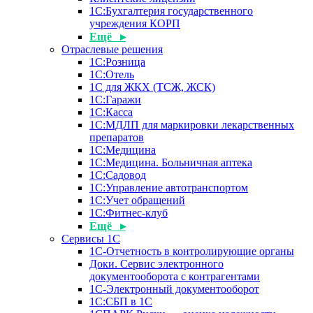
1С:Бухгалтерия государственного
учреждения КОРП
Ещё ▸
Отраслевые решения
1С:Розница
1С:Отель
1С для ЖКХ (ТСЖ, ЖСК)
1С:Гаражи
1С:Касса
1С:МДЛП для маркировки лекарственных
препаратов
1С:Медицина
1С:Медицина. Больничная аптека
1С:Садовод
1С:Управление автотранспортом
1С:Учет обращений
1С:Фитнес-клуб
Ещё ▸
Сервисы 1С
1С-Отчетность в контролирующие органы
Доки. Сервис электронного
документооборота с контрагентами
1С-Электронный документооборот
1С:СБП в 1С