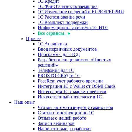
1С:Кредит
1С:ФинОтчётность заёмщика
1С:Изменение сведений в ЕГРЮЛ/ЕГРИП
1С:Распознавание речи
1С:Комплект поддержки
Информационная система 1С:ИТС
Все сервисы ▸
Прочее
1С:Аналитика
Ввод первичных документов
Программы для ТСД
Разработки специалистов «Простых
решений»
Телефония для 1С
PROSTO:СКУД и 1С
FaceReg: учет рабочего времени
Интеграция 1С с Wallet от OSMI Cards
Интеграция 1С с маркетплейсами
Искусственный интеллект в 1С
Наш опыт
Что мы автоматизируем у самих себя
Статьи и инструкции по 1С
Отзывы о нашей работе
Записи вебинаров
Наши готовые разработки