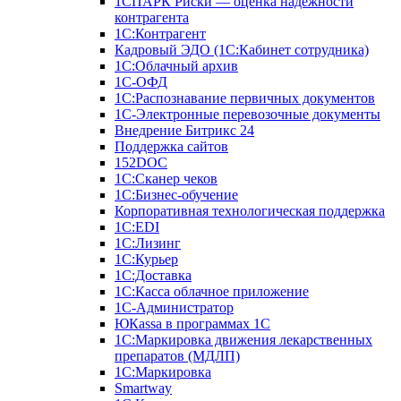
1СПАРК Риски — оценка надежности
контрагента
1С:Контрагент
Кадровый ЭДО (1С:Кабинет сотрудника)
1С:Облачный архив
1С-ОФД
1С:Распознавание первичных документов
1С-Электронные перевозочные документы
Внедрение Битрикс 24
Поддержка сайтов
152DOC
1С:Сканер чеков
1С:Бизнес-обучение
Корпоративная технологическая поддержка
1С:ЕDI
1С:Лизинг
1С:Курьер
1С:Доставка
1С:Касса облачное приложение
1С-Администратор
ЮКаssа в программах 1С
1С:Маркировка движения лекарственных
препаратов (МДЛП)
1С:Маркировка
Smartway