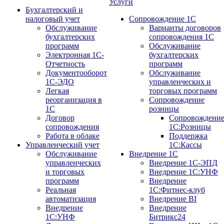
Услуги
Бухгалтерский и
налоговый учет
Сопровождение 1С
Обслуживание
Варианты договоров
бухгалтерских
сопровождения 1С
программ
Обслуживание
Электронная 1С-
бухгалтерских
Отчетность
программ
Документооборот
Обслуживание
1С-ЭДО
управленческих и
Легкая
торговых программ
реорганизация в
Сопровождение
1С
розницы
Договор
Сопровождени
сопровождения
1С:Розницы
Работа в облаке
Поддержка
Управленческий учет
1С:Кассы
Обслуживание
Внедрение 1С
управленческих
Внедрение 1С-ЭПД
и торговых
Внедрение 1С:УНФ
программ
Внедрение
Реальная
1С:Фитнес-клуб
автоматизация
Внедрение BI
Внедрение
Внедрение
1С:УНФ
Битрикс24