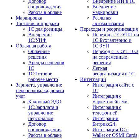
Договор
Внедрение ИИ в 1С
сопровождения
Внедрение
Работа в облаке
маркировки
Маркировка
Реальная
Торговля и продажи
автоматизация
1С для розницы
Переходы и реорганизация
Внедрение
Переход с 1С:УПП на
1С:УНФ
1С:Бухгалтерию и
Облачная работа
1С:ЗУП
Облачные
Переход с 1С:УТ 10.3
решения
на современные
Аренда серверов
решения
1С
Легкая
1C:Готовое
реорганизация в 1С
рабочее место
Интеграции
Зарплата, управление
Интеграция сайта с
персоналом, кадровый
1С
учет
Интеграция с
Кадровый ЭДО
маркетплейсами
1С:Зарплата и
Интеграция с
управление
телефонией
персоналом
Интеграции
Договор
Битрикс24
сопровождения
Интеграция 1С с
Работа в облаке
Wallet от OSMI Cards