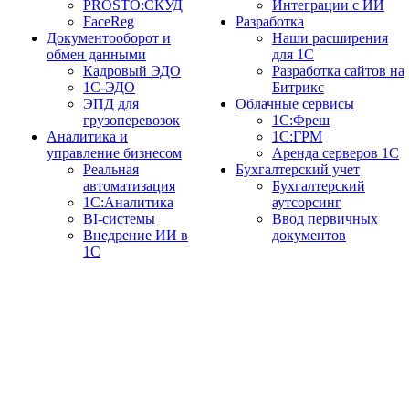
PROSTO:СКУД
Интеграции с ИИ
FaceReg
Разработка
Документооборот и
Наши расширения
обмен данными
для 1С
Кадровый ЭДО
Разработка сайтов на
1С-ЭДО
Битрикс
ЭПД для
Облачные сервисы
грузоперевозок
1С:Фреш
Аналитика и
1С:ГРМ
управление бизнесом
Аренда серверов 1С
Реальная
Бухгалтерский учет
автоматизация
Бухгалтерский
1С:Аналитика
аутсорсинг
BI-системы
Ввод первичных
Внедрение ИИ в
документов
1С