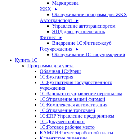
Маркировка
ЖКХ ▸
Обслуживание программ для ЖКХ
Автотранспорт ▸
Управление автотранспортом
ЭПД для грузоперевозок
Фитнес ▸
Внедрение 1С:Фитнес-клуб
Госучреждения ▸
Обслуживание 1С госучреждений
Купить 1С
Программы для учета
Облачная 1С:Фреш
1С:Бухгалтерия
1С:Бухгалтерия государственного
учреждения
1С:Зарплата и управление персоналом
1С:Управление нашей фирмой
1С:Комплексная автоматизация
1С:Управление торговлей
1С:ERP Управление предприятием
1С:Документооборот
1C:Готовое рабочее место
КАМИН:Расчет заработной платы
Клиентские лицензии