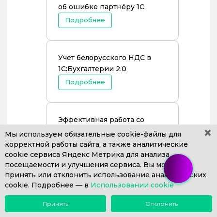
об ошибке партнёру 1С
Подробнее
Учет белорусского НДС в
1С:Бухгалтерии 2.0
Подробнее
Эффективная работа со
×
справочником контрагентов
Мы используем обязательные
cookie-файлы
для
корректной работы сайта, а также аналитические
Подробнее
cookie сервиса Яндекс Метрика для анализа
посещаемости и улучшения сервиса. Вы можете
принять или отклонить использование аналитических
Видеообзор: обновления в
cookie. Подробнее —
в
Использовании cookie
1С:Бухгалтерии версии 3.0.32
Принять
Отклонить
Подробнее
Меню
Поиск
Почта
Звонок