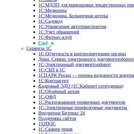
1С:МДЛП для маркировки лекарственных пре
1С:Медицина
1С:Медицина. Больничная аптека
1С:Садовод
1С:Управление автотранспортом
1С:Учет обращений
1С:Фитнес-клуб
Ещё ▸
Сервисы 1С
1С-Отчетность в контролирующие органы
Доки. Сервис электронного документооборота
1С-Электронный документооборот
1С:СБП в 1С
1СПАРК Риски — оценка надежности контра
1С:Контрагент
Кадровый ЭДО (1С:Кабинет сотрудника)
1С:Облачный архив
1С-ОФД
1С:Распознавание первичных документов
1С-Электронные перевозочные документы
Внедрение Битрикс 24
Поддержка сайтов
152DOC
1С:Сканер чеков