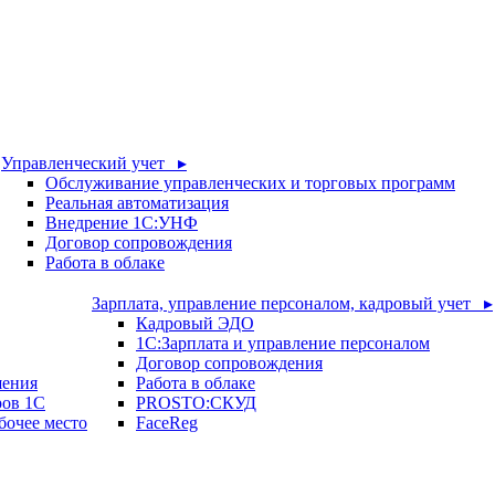
Управленческий учет ▸
Обслуживание управленческих и торговых программ
Реальная автоматизация
Внедрение 1С:УНФ
Договор сопровождения
Работа в облаке
Зарплата, управление персоналом, кадровый учет ▸
Кадровый ЭДО
1С:Зарплата и управление персоналом
Договор сопровождения
шения
Работа в облаке
ров 1С
PROSTO:СКУД
бочее место
FaceReg