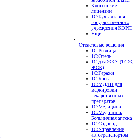
Клиентские
лицензии
1С:Бухгалтерия
государственного
учреждения КОРП
Ещё
Отраслевые решения
1С:Розница
1С:Отель
1С для ЖКХ (ТСЖ,
ЖСК)
1С:Гаражи
1С:Касса
1С:МДЛП для
маркировки
лекарственных
препаратов
1С:Медицина
1С:Медицина.
Больничная аптека
1С:Садовод
1С:Управление
автотранспортом
е