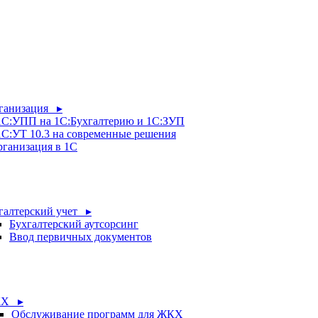
рганизация ▸
 1С:УПП на 1С:Бухгалтерию и 1С:ЗУП
1С:УТ 10.3 на современные решения
рганизация в 1С
галтерский учет ▸
Бухгалтерский аутсорсинг
Ввод первичных документов
Х ▸
Обслуживание программ для ЖКХ