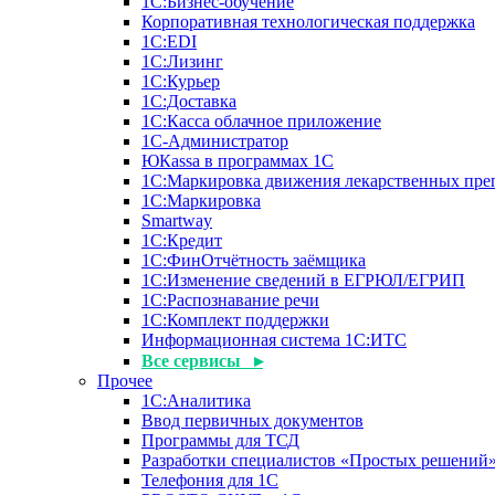
1С:Бизнес-обучение
Корпоративная технологическая поддержка
1С:ЕDI
1С:Лизинг
1С:Курьер
1С:Доставка
1С:Касса облачное приложение
1С-Администратор
ЮКаssа в программах 1С
1С:Маркировка движения лекарственных пре
1С:Маркировка
Smartway
1С:Кредит
1С:ФинОтчётность заёмщика
1С:Изменение сведений в ЕГРЮЛ/ЕГРИП
1С:Распознавание речи
1С:Комплект поддержки
Информационная система 1С:ИТС
Все сервисы ▸
Прочее
1С:Аналитика
Ввод первичных документов
Программы для ТСД
Разработки специалистов «Простых решений
Телефония для 1С