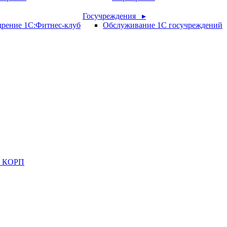
Госучреждения ▸
рение 1С:Фитнес-клуб
Обслуживание 1С госучреждений
ия КОРП