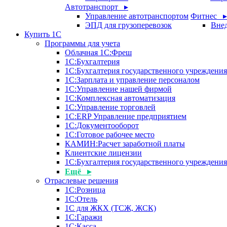
Автотранспорт ▸
Управление автотранспортом
Фитнес ▸
ЭПД для грузоперевозок
Внед
Купить 1С
Программы для учета
Облачная 1С:Фреш
1С:Бухгалтерия
1С:Бухгалтерия государственного учреждения
1С:Зарплата и управление персоналом
1С:Управление нашей фирмой
1С:Комплексная автоматизация
1С:Управление торговлей
1С:ERP Управление предприятием
1С:Документооборот
1C:Готовое рабочее место
КАМИН:Расчет заработной платы
Клиентские лицензии
1С:Бухгалтерия государственного учрежден
Ещё ▸
Отраслевые решения
1С:Розница
1С:Отель
1С для ЖКХ (ТСЖ, ЖСК)
1С:Гаражи
1С:Касса