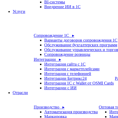
BI-системы
Внедрение ИИ в 1С
Услуги
Сопровождение 1С ▸
Варианты договоров сопровождения 1С
Обслуживание бухгалтерских программ
Обслуживание управленческих и торго
Сопровождение розницы
Интеграции ▸
Интеграция сайта с 1С
Интеграция с маркетплейсами
Интеграция с телефонией
Интеграции Битрикс24
Р
Интеграция 1С с Wallet от OSMI Cards
Интеграции с ИИ
Отрасли
Производство ▸
Оптовая т
Автоматизация производства
Инте
Маркировка
Мар