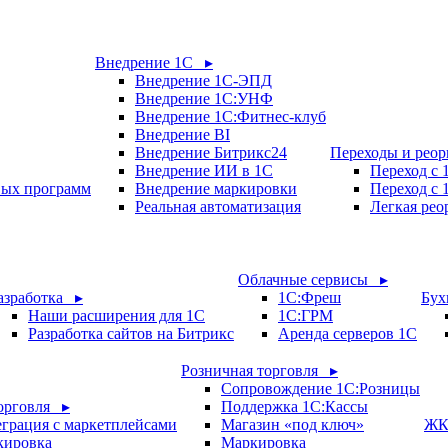
Внедрение 1С ▸
Внедрение 1С-ЭПД
Внедрение 1С:УНФ
Внедрение 1С:Фитнес-клуб
Внедрение BI
Внедрение Битрикс24
Переходы и рео
Внедрение ИИ в 1С
Переход с
вых программ
Внедрение маркировки
Переход с 
Реальная автоматизация
Легкая рео
Облачные сервисы ▸
азработка ▸
1С:Фреш
Бух
Наши расширения для 1С
1С:ГРМ
Разработка сайтов на Битрикс
Аренда серверов 1С
Розничная торговля ▸
Сопровождение 1С:Розницы
орговля ▸
Поддержка 1С:Кассы
грация с маркетплейсами
Магазин «под ключ»
ЖК
кировка
Маркировка