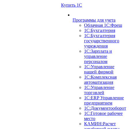
Купить 1С
Программы для учета
Облачная 1С:Фреш
1С:Бухгалтерия
1С:Бухгалтерия
государственного
учреждения
1С:Зарплата и
управление
персоналом
1С:Управление
нашей фирмой
1С:Комплексная
автоматизация
1С:Управление
торговлей
1С:ERP Управление
предприятием
1С:Документооборот
1C:Готовое рабочее
место
КАМИН:Расчет
заработной платы