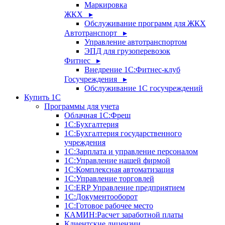
Маркировка
ЖКХ ▸
Обслуживание программ для ЖКХ
Автотранспорт ▸
Управление автотранспортом
ЭПД для грузоперевозок
Фитнес ▸
Внедрение 1С:Фитнес-клуб
Госучреждения ▸
Обслуживание 1С госучреждений
Купить 1С
Программы для учета
Облачная 1С:Фреш
1С:Бухгалтерия
1С:Бухгалтерия государственного
учреждения
1С:Зарплата и управление персоналом
1С:Управление нашей фирмой
1С:Комплексная автоматизация
1С:Управление торговлей
1С:ERP Управление предприятием
1С:Документооборот
1C:Готовое рабочее место
КАМИН:Расчет заработной платы
Клиентские лицензии