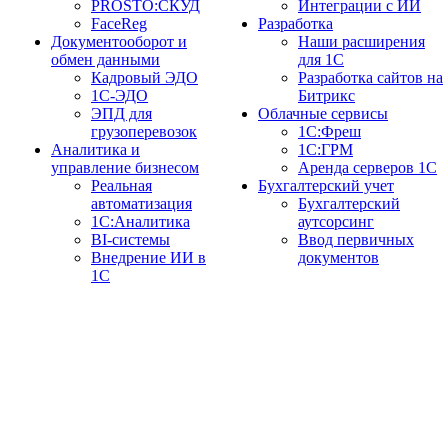
PROSTO:СКУД
Интеграции с ИИ
FaceReg
Разработка
Документооборот и
Наши расширения
обмен данными
для 1С
Кадровый ЭДО
Разработка сайтов на
1С-ЭДО
Битрикс
ЭПД для
Облачные сервисы
грузоперевозок
1С:Фреш
Аналитика и
1С:ГРМ
управление бизнесом
Аренда серверов 1С
Реальная
Бухгалтерский учет
автоматизация
Бухгалтерский
1С:Аналитика
аутсорсинг
BI-системы
Ввод первичных
Внедрение ИИ в
документов
1С