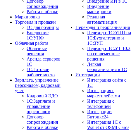
Договор
Внедрение ИИ в 1С
сопровождения
Внедрение
Работа в облаке
маркировки
Маркировка
Реальная
Торговля и продажи
автоматизация
1С для розницы
Переходы и реорганизация
Внедрение
Переход с 1С:УПП на
1С:УНФ
1С:Бухгалтерию и
Облачная работа
1С:ЗУП
Облачные
Переход с 1С:УТ 10.3
решения
на современные
Аренда серверов
решения
1С
Легкая
1C:Готовое
реорганизация в 1С
рабочее место
Интеграции
Зарплата, управление
Интеграция сайта с
персоналом, кадровый
1С
учет
Интеграция с
Кадровый ЭДО
маркетплейсами
1С:Зарплата и
Интеграция с
управление
телефонией
персоналом
Интеграции
Договор
Битрикс24
сопровождения
Интеграция 1С с
Работа в облаке
Wallet от OSMI Cards