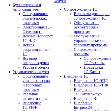
Услуги
Бухгалтерский и
налоговый учет
Сопровождение 1С
Обслуживание
Варианты договоров
бухгалтерских
сопровождения 1С
программ
Обслуживание
Электронная 1С-
бухгалтерских
Отчетность
программ
Документооборот
Обслуживание
1С-ЭДО
управленческих и
Легкая
торговых программ
реорганизация в
Сопровождение
1С
розницы
Договор
Сопровождени
сопровождения
1С:Розницы
Работа в облаке
Поддержка
Управленческий учет
1С:Кассы
Обслуживание
Внедрение 1С
управленческих
Внедрение 1С-ЭПД
и торговых
Внедрение 1С:УНФ
программ
Внедрение
Реальная
1С:Фитнес-клуб
автоматизация
Внедрение BI
Внедрение
Внедрение
1С:УНФ
Битрикс24