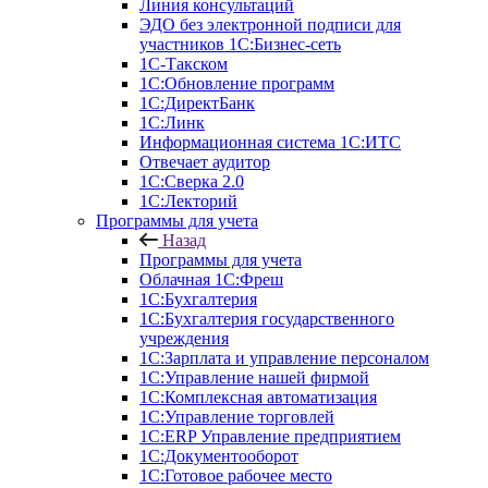
Линия консультаций
ЭДО без электронной подписи для
участников 1С:Бизнес-сеть
1С-Такском
1С:Обновление программ
1С:ДиректБанк
1С:Линк
Информационная система 1С:ИТС
Отвечает аудитор
1С:Сверка 2.0
1С:Лекторий
Программы для учета
Назад
Программы для учета
Облачная 1С:Фреш
1С:Бухгалтерия
1С:Бухгалтерия государственного
учреждения
1С:Зарплата и управление персоналом
1С:Управление нашей фирмой
1С:Комплексная автоматизация
1С:Управление торговлей
1С:ERP Управление предприятием
1С:Документооборот
1C:Готовое рабочее место