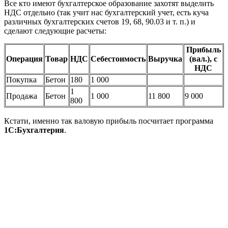
Все кто имеют бухгалтерское образование захотят выделить
НДС отдельно (так учит нас бухгалтерский учет, есть куча
различных бухгалтерских счетов 19, 68, 90.03
и т. п.
) и
сделают следующие расчеты:
Прибыль
Операция
Товар
НДС
Себестоимость
Выручка
(вал.), с
НДС
Покупка
Бетон
180
1 000
1
Продажа
Бетон
1 000
11 800
9 000
800
Кстати, именно так валовую прибыль посчитает программа
1С:Бухгалтерия
.