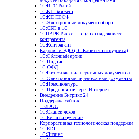
документооборота с контрагентами
1С:ИТС Ритейл
1С:КП Базовый
1С:КП ПРОФ
1С-Электронный документооборот
1С:СБП в 1С
1СПАРК Риски — оценка надежности
контрагента
1С:Контрагент
Кадровый ЭДО (1С:Кабинет сотрудника)
1С:Облачный архив
1С:Подпись
1С-ОФД
1С:Распознавание первичных документов
1С-Электронные перевозочные документы
1С:Номенклатура
1С:Предприятие через Интернет
Внедрение Битрикс 24
Поддержка сайтов
152DOC
1С:Сканер чеков
1С:Бизнес-обучение
Корпоративная технологическая поддержка
1С:ЕDI
1С:Лизинг