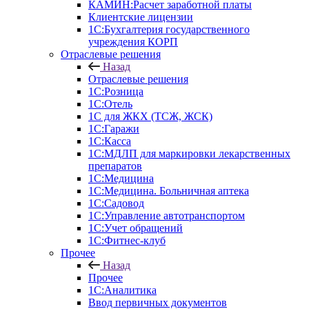
КАМИН:Расчет заработной платы
Клиентские лицензии
1С:Бухгалтерия государственного
учреждения КОРП
Отраслевые решения
Назад
Отраслевые решения
1С:Розница
1С:Отель
1С для ЖКХ (ТСЖ, ЖСК)
1С:Гаражи
1С:Касса
1С:МДЛП для маркировки лекарственных
препаратов
1С:Медицина
1С:Медицина. Больничная аптека
1С:Садовод
1С:Управление автотранспортом
1С:Учет обращений
1С:Фитнес-клуб
Прочее
Назад
Прочее
1С:Аналитика
Ввод первичных документов