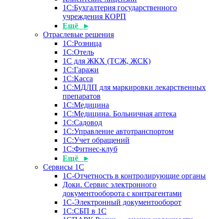
1С:Бухгалтерия государственного
учреждения КОРП
Ещё ▸
Отраслевые решения
1С:Розница
1С:Отель
1С для ЖКХ (ТСЖ, ЖСК)
1С:Гаражи
1С:Касса
1С:МДЛП для маркировки лекарственных
препаратов
1С:Медицина
1С:Медицина. Больничная аптека
1С:Садовод
1С:Управление автотранспортом
1С:Учет обращений
1С:Фитнес-клуб
Ещё ▸
Сервисы 1С
1С-Отчетность в контролирующие органы
Доки. Сервис электронного
документооборота с контрагентами
1С-Электронный документооборот
1С:СБП в 1С