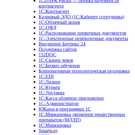
1СПАРК Риски — оценка надежности
контрагента
1С:Контрагент
Кадровый ЭДО (1С:Кабинет сотрудника)
1С:Облачный архив
1С-ОФД
1С:Распознавание первичных документов
1С-Электронные перевозочные документы
Внедрение Битрикс 24
Поддержка сайтов
152DOC
1С:Сканер чеков
1С:Бизнес-обучение
Корпоративная технологическая поддержка
1С:ЕDI
1С:Лизинг
1С:Курьер
1С:Доставка
1С:Касса облачное приложение
1С-Администратор
ЮКаssа в программах 1С
1С:Маркировка движения лекарственных
препаратов (МДЛП)
1С:Маркировка
Smartway