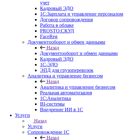
учет
Кадровый ЭДО
1С:Зарплата и управление персоналом
Договор сопровождения
Работа в облаке
PROSTO:СКУД
FaceReg
Документооборот и обмен данными
Назад
Документооборот и обмен данными
Кадровый ЭДО
1С-ЭДО
ЭПД для грузоперевозок
Аналитика и управление бизнесом
Назад
Аналитика и управление бизнесом
Реальная автоматизация
1С:Аналитика
BI-системы
Внедрение ИИ в 1С
Услуги
Назад
Услуги
Сопровождение 1С
Назад