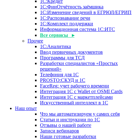
1С:Кредит
1С:ФинОтчётность заёмщика
1С:Изменение сведений в ЕГРЮЛ/ЕГРИП
1С:Распознавание речи
1С:Комплект поддержки
Информационная система 1С:ИТС
Все сервисы ▸
Прочее
1С:Аналитика
Ввод первичных документов
Программы для ТСД
Разработки специалистов «Простых
решений»
Телефония для 1С
PROSTO:СКУД и 1С
FaceReg: учет рабочего времени
Интеграция 1С с Wallet от OSMI Cards
Интеграция 1С с маркетплейсами
Искусственный интеллект в 1С
Наш опыт
Что мы автоматизируем у самих себя
Статьи и инструкции по 1С
Отзывы о нашей работе
Записи вебинаров
Наши готовые разработки