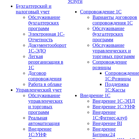
Услуги
Бухгалтерский и
налоговый учет
Сопровождение 1С
Обслуживание
Варианты договоров
бухгалтерских
сопровождения 1С
программ
Обслуживание
Электронная 1С-
бухгалтерских
Отчетность
программ
Документооборот
Обслуживание
1С-ЭДО
управленческих и
Легкая
торговых программ
реорганизация в
Сопровождение
1С
розницы
Договор
Сопровождени
сопровождения
1С:Розницы
Работа в облаке
Поддержка
Управленческий учет
1С:Кассы
Обслуживание
Внедрение 1С
управленческих
Внедрение 1С-ЭПД
и торговых
Внедрение 1С:УНФ
программ
Внедрение
Реальная
1С:Фитнес-клуб
автоматизация
Внедрение BI
Внедрение
Внедрение
1С:УНФ
Битрикс24