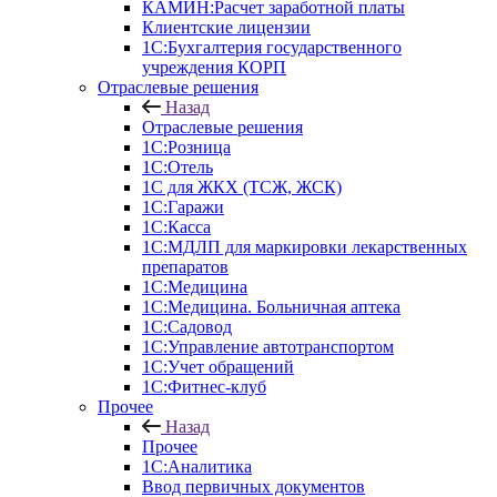
КАМИН:Расчет заработной платы
Клиентские лицензии
1С:Бухгалтерия государственного
учреждения КОРП
Отраслевые решения
Назад
Отраслевые решения
1С:Розница
1С:Отель
1С для ЖКХ (ТСЖ, ЖСК)
1С:Гаражи
1С:Касса
1С:МДЛП для маркировки лекарственных
препаратов
1С:Медицина
1С:Медицина. Больничная аптека
1С:Садовод
1С:Управление автотранспортом
1С:Учет обращений
1С:Фитнес-клуб
Прочее
Назад
Прочее
1С:Аналитика
Ввод первичных документов