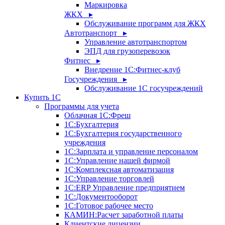
Маркировка
ЖКХ ▸
Обслуживание программ для ЖКХ
Автотранспорт ▸
Управление автотранспортом
ЭПД для грузоперевозок
Фитнес ▸
Внедрение 1С:Фитнес-клуб
Госучреждения ▸
Обслуживание 1С госучреждений
Купить 1С
Программы для учета
Облачная 1С:Фреш
1С:Бухгалтерия
1С:Бухгалтерия государственного
учреждения
1С:Зарплата и управление персоналом
1С:Управление нашей фирмой
1С:Комплексная автоматизация
1С:Управление торговлей
1С:ERP Управление предприятием
1С:Документооборот
1C:Готовое рабочее место
КАМИН:Расчет заработной платы
Клиентские лицензии