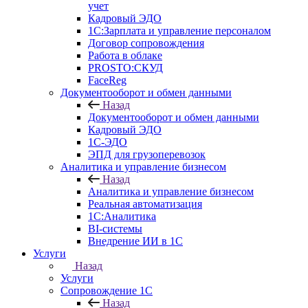
учет
Кадровый ЭДО
1С:Зарплата и управление персоналом
Договор сопровождения
Работа в облаке
PROSTO:СКУД
FaceReg
Документооборот и обмен данными
Назад
Документооборот и обмен данными
Кадровый ЭДО
1С-ЭДО
ЭПД для грузоперевозок
Аналитика и управление бизнесом
Назад
Аналитика и управление бизнесом
Реальная автоматизация
1С:Аналитика
BI-системы
Внедрение ИИ в 1С
Услуги
Назад
Услуги
Сопровождение 1С
Назад