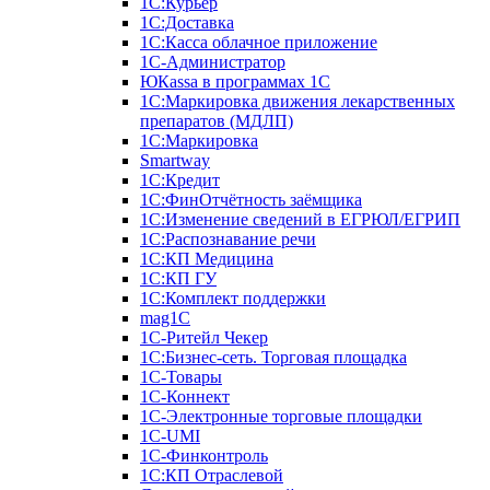
1С:Курьер
1С:Доставка
1С:Касса облачное приложение
1С-Администратор
ЮКаssа в программах 1С
1С:Маркировка движения лекарственных
препаратов (МДЛП)
1С:Маркировка
Smartway
1С:Кредит
1С:ФинОтчётность заёмщика
1С:Изменение сведений в ЕГРЮЛ/ЕГРИП
1С:Распознавание речи
1С:КП Медицина
1С:КП ГУ
1С:Комплект поддержки
mag1C
1С-Ритейл Чекер
1С:Бизнес-сеть. Торговая площадка
1С-Товары
1С-Коннект
1С-Электронные торговые площадки
1C-UMI
1С-Финконтроль
1С:КП Отраслевой