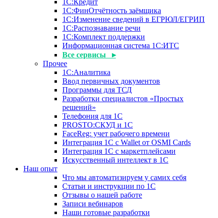
1С:Кредит
1С:ФинОтчётность заёмщика
1С:Изменение сведений в ЕГРЮЛ/ЕГРИП
1С:Распознавание речи
1С:Комплект поддержки
Информационная система 1С:ИТС
Все сервисы ▸
Прочее
1С:Аналитика
Ввод первичных документов
Программы для ТСД
Разработки специалистов «Простых
решений»
Телефония для 1С
PROSTO:СКУД и 1С
FaceReg: учет рабочего времени
Интеграция 1С с Wallet от OSMI Cards
Интеграция 1С с маркетплейсами
Искусственный интеллект в 1С
Наш опыт
Что мы автоматизируем у самих себя
Статьи и инструкции по 1С
Отзывы о нашей работе
Записи вебинаров
Наши готовые разработки