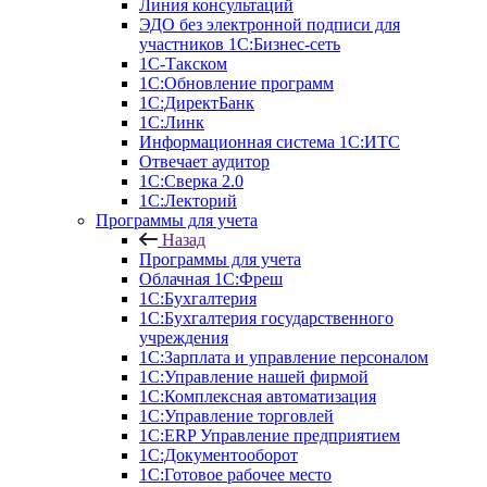
Линия консультаций
ЭДО без электронной подписи для
участников 1С:Бизнес-сеть
1С-Такском
1С:Обновление программ
1С:ДиректБанк
1С:Линк
Информационная система 1С:ИТС
Отвечает аудитор
1С:Сверка 2.0
1С:Лекторий
Программы для учета
Назад
Программы для учета
Облачная 1С:Фреш
1С:Бухгалтерия
1С:Бухгалтерия государственного
учреждения
1С:Зарплата и управление персоналом
1С:Управление нашей фирмой
1С:Комплексная автоматизация
1С:Управление торговлей
1С:ERP Управление предприятием
1С:Документооборот
1C:Готовое рабочее место