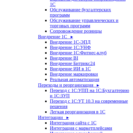
1С
Обслуживание бухгалтерских
программ
Обслуживание управленческих и
торговых программ
Сопровождение розницы
Внедрение 1С ▸
Внедрение 1С-ЭПД
Внедрение 1С:УНФ
Внедрение 1С:Фитнес-клуб
Внедрение BI
Внедрение Битрикс24
Внедрение ИИ в 1С
Внедрение маркировки
Реальная автоматизация
Переходы и реорганизация ▸
Переход с 1С:УПП на 1С:Бухгалтерию
и 1С:ЗУП
Переход с 1С:УТ 10.3 на современные
решения
Легкая реорганизация в 1С
Интеграции ▸
Интеграция сайта с 1С
Интеграция с маркетплейсами