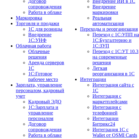
Договор
Внедрение ИИ в 1С
сопровождения
Внедрение
Работа в облаке
маркировки
Маркировка
Реальная
Торговля и продажи
автоматизация
1С для розницы
Переходы и реорганизация
Внедрение
Переход с 1С:УПП на
1С:УНФ
1С:Бухгалтерию и
Облачная работа
1С:ЗУП
Облачные
Переход с 1С:УТ 10.3
решения
на современные
Аренда серверов
решения
1С
Легкая
1C:Готовое
реорганизация в 1С
рабочее место
Интеграции
Зарплата, управление
Интеграция сайта с
персоналом, кадровый
1С
учет
Интеграция с
Кадровый ЭДО
маркетплейсами
1С:Зарплата и
Интеграция с
управление
телефонией
персоналом
Интеграции
Договор
Битрикс24
сопровождения
Интеграция 1С с
Работа в облаке
Wallet от OSMI Cards