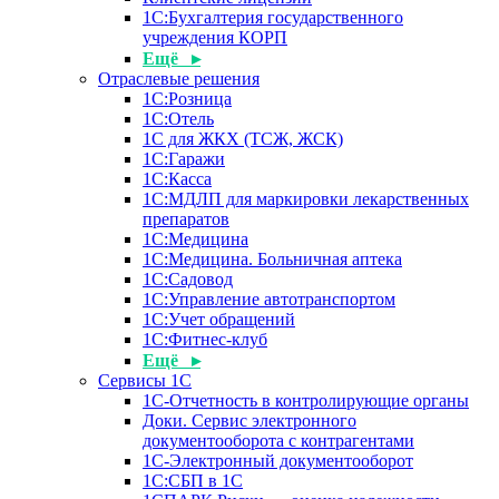
1С:Бухгалтерия государственного
учреждения КОРП
Ещё ▸
Отраслевые решения
1С:Розница
1С:Отель
1С для ЖКХ (ТСЖ, ЖСК)
1С:Гаражи
1С:Касса
1С:МДЛП для маркировки лекарственных
препаратов
1С:Медицина
1С:Медицина. Больничная аптека
1С:Садовод
1С:Управление автотранспортом
1С:Учет обращений
1С:Фитнес-клуб
Ещё ▸
Сервисы 1С
1С-Отчетность в контролирующие органы
Доки. Сервис электронного
документооборота с контрагентами
1С-Электронный документооборот
1С:СБП в 1С