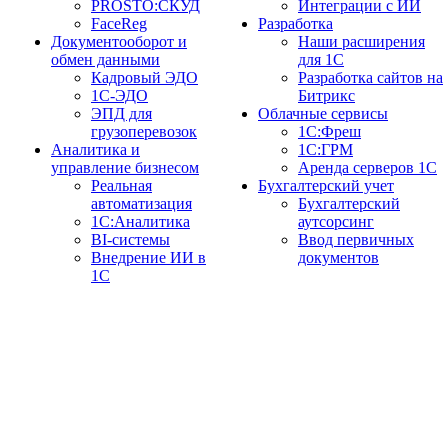
PROSTO:СКУД
Интеграции с ИИ
FaceReg
Разработка
Документооборот и
Наши расширения
обмен данными
для 1С
Кадровый ЭДО
Разработка сайтов на
1С-ЭДО
Битрикс
ЭПД для
Облачные сервисы
грузоперевозок
1С:Фреш
Аналитика и
1С:ГРМ
управление бизнесом
Аренда серверов 1С
Реальная
Бухгалтерский учет
автоматизация
Бухгалтерский
1С:Аналитика
аутсорсинг
BI-системы
Ввод первичных
Внедрение ИИ в
документов
1С