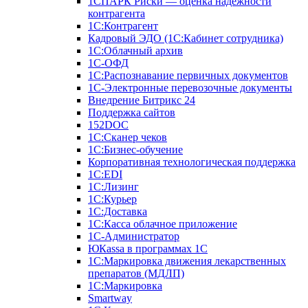
1СПАРК Риски — оценка надежности
контрагента
1С:Контрагент
Кадровый ЭДО (1С:Кабинет сотрудника)
1С:Облачный архив
1С-ОФД
1С:Распознавание первичных документов
1С-Электронные перевозочные документы
Внедрение Битрикс 24
Поддержка сайтов
152DOC
1С:Сканер чеков
1С:Бизнес-обучение
Корпоративная технологическая поддержка
1С:ЕDI
1С:Лизинг
1С:Курьер
1С:Доставка
1С:Касса облачное приложение
1С-Администратор
ЮКаssа в программах 1С
1С:Маркировка движения лекарственных
препаратов (МДЛП)
1С:Маркировка
Smartway