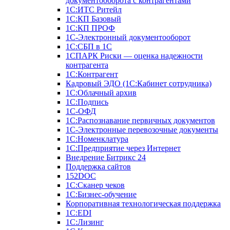
документооборота с контрагентами
1С:ИТС Ритейл
1С:КП Базовый
1С:КП ПРОФ
1С-Электронный документооборот
1С:СБП в 1С
1СПАРК Риски — оценка надежности
контрагента
1С:Контрагент
Кадровый ЭДО (1С:Кабинет сотрудника)
1С:Облачный архив
1С:Подпись
1С-ОФД
1С:Распознавание первичных документов
1С-Электронные перевозочные документы
1С:Номенклатура
1С:Предприятие через Интернет
Внедрение Битрикс 24
Поддержка сайтов
152DOC
1С:Сканер чеков
1С:Бизнес-обучение
Корпоративная технологическая поддержка
1С:ЕDI
1С:Лизинг