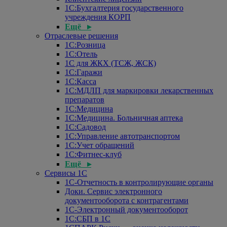
1С:Бухгалтерия государственного
учреждения КОРП
Ещё ▸
Отраслевые решения
1С:Розница
1С:Отель
1С для ЖКХ (ТСЖ, ЖСК)
1С:Гаражи
1С:Касса
1С:МДЛП для маркировки лекарственных
препаратов
1С:Медицина
1С:Медицина. Больничная аптека
1С:Садовод
1С:Управление автотранспортом
1С:Учет обращений
1С:Фитнес-клуб
Ещё ▸
Сервисы 1С
1С-Отчетность в контролирующие органы
Доки. Сервис электронного
документооборота с контрагентами
1С-Электронный документооборот
1С:СБП в 1С