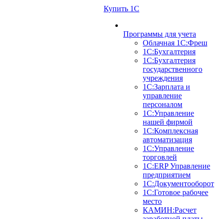
Купить 1С
Программы для учета
Облачная 1С:Фреш
1С:Бухгалтерия
1С:Бухгалтерия
государственного
учреждения
1С:Зарплата и
управление
персоналом
1С:Управление
нашей фирмой
1С:Комплексная
автоматизация
1С:Управление
торговлей
1С:ERP Управление
предприятием
1С:Документооборот
1C:Готовое рабочее
место
КАМИН:Расчет
заработной платы