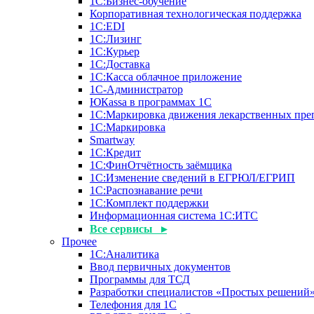
1С:Бизнес-обучение
Корпоративная технологическая поддержка
1С:ЕDI
1С:Лизинг
1С:Курьер
1С:Доставка
1С:Касса облачное приложение
1С-Администратор
ЮКаssа в программах 1С
1С:Маркировка движения лекарственных пре
1С:Маркировка
Smartway
1С:Кредит
1С:ФинОтчётность заёмщика
1С:Изменение сведений в ЕГРЮЛ/ЕГРИП
1С:Распознавание речи
1С:Комплект поддержки
Информационная система 1С:ИТС
Все сервисы ▸
Прочее
1С:Аналитика
Ввод первичных документов
Программы для ТСД
Разработки специалистов «Простых решений
Телефония для 1С