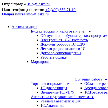
Отдел продаж
sale@1eska.ru
Наш телефон для связи:
+7 (499) 653-71-10
Общая почта
info@1eska.ru
Автоматизация
Бухгалтерский и налоговый учет ▸
Обслуживание бухгалтерских программ
Электронная 1С-Отчетность
Документооборот 1С-ЭДО
Легкая реорганизация в 1С
Договор сопровождения
Работа в облаке
Маркировка
Облачная работа ▸
Торговля и продажи ▸
Облачные ре
1С для розницы
Аренда серве
Внедрение 1С:УНФ
1C:Готовое ра
Аналитика и управление бизнесом ▸
Реальная автоматизация
1С:Аналитика