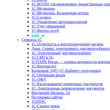
1С:МДЛП для маркировки лекарственных пре
1С:Медицина
1С:Медицина. Больничная аптека
1С:Садовод
1С:Управление автотранспортом
1С:Учет обращений
1С:Фитнес-клуб
Ещё ▸
Сервисы 1С
1С-Отчетность в контролирующие органы
Доки. Сервис электронного документооборота
1С-Электронный документооборот
1С:СБП в 1С
1СПАРК Риски — оценка надежности контра
1С:Контрагент
Кадровый ЭДО (1С:Кабинет сотрудника)
1С:Облачный архив
1С-ОФД
1С:Распознавание первичных документов
1С-Электронные перевозочные документы
Внедрение Битрикс 24
Поддержка сайтов
152DOC
1С:Сканер чеков