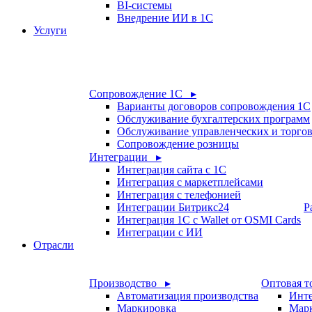
BI-системы
Внедрение ИИ в 1С
Услуги
Сопровождение 1С ▸
Варианты договоров сопровождения 1С
Обслуживание бухгалтерских программ
Обслуживание управленческих и торго
Сопровождение розницы
Интеграции ▸
Интеграция сайта с 1С
Интеграция с маркетплейсами
Интеграция с телефонией
Интеграции Битрикс24
Р
Интеграция 1С с Wallet от OSMI Cards
Интеграции с ИИ
Отрасли
Производство ▸
Оптовая т
Автоматизация производства
Инте
Маркировка
Мар