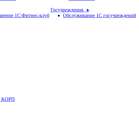
Госучреждения ▸
рение 1С:Фитнес-клуб
Обслуживание 1С госучреждений
ия КОРП