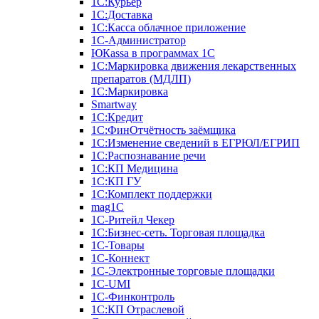
1С:Курьер
1С:Доставка
1С:Касса облачное приложение
1С-Администратор
ЮКаssа в программах 1С
1С:Маркировка движения лекарственных
препаратов (МДЛП)
1С:Маркировка
Smartway
1С:Кредит
1С:ФинОтчётность заёмщика
1С:Изменение сведений в ЕГРЮЛ/ЕГРИП
1С:Распознавание речи
1С:КП Медицина
1С:КП ГУ
1С:Комплект поддержки
mag1C
1С-Ритейл Чекер
1С:Бизнес-сеть. Торговая площадка
1С-Товары
1С-Коннект
1С-Электронные торговые площадки
1C-UMI
1С-Финконтроль
1С:КП Отраслевой