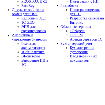
PROSTO:СКУД
Интеграции с ИИ
FaceReg
Разработка
Документооборот и
Наши расширения
обмен данными
для 1С
Кадровый ЭДО
Разработка сайтов на
1С-ЭДО
Битрикс
ЭПД для
Облачные сервисы
грузоперевозок
1С:Фреш
Аналитика и
1С:ГРМ
управление бизнесом
Аренда серверов 1С
Реальная
Бухгалтерский учет
автоматизация
Бухгалтерский
1С:Аналитика
аутсорсинг
BI-системы
Ввод первичных
Внедрение ИИ в
документов
1С