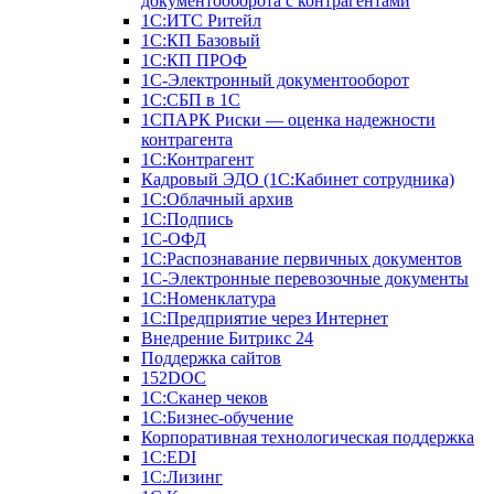
документооборота с контрагентами
1С:ИТС Ритейл
1С:КП Базовый
1С:КП ПРОФ
1С-Электронный документооборот
1С:СБП в 1С
1СПАРК Риски — оценка надежности
контрагента
1С:Контрагент
Кадровый ЭДО (1С:Кабинет сотрудника)
1С:Облачный архив
1С:Подпись
1С-ОФД
1С:Распознавание первичных документов
1С-Электронные перевозочные документы
1С:Номенклатура
1С:Предприятие через Интернет
Внедрение Битрикс 24
Поддержка сайтов
152DOC
1С:Сканер чеков
1С:Бизнес-обучение
Корпоративная технологическая поддержка
1С:ЕDI
1С:Лизинг