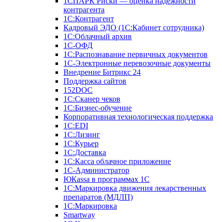
1СПАРК Риски — оценка надежности
контрагента
1С:Контрагент
Кадровый ЭДО (1С:Кабинет сотрудника)
1С:Облачный архив
1С-ОФД
1С:Распознавание первичных документов
1С-Электронные перевозочные документы
Внедрение Битрикс 24
Поддержка сайтов
152DOC
1С:Сканер чеков
1С:Бизнес-обучение
Корпоративная технологическая поддержка
1С:ЕDI
1С:Лизинг
1С:Курьер
1С:Доставка
1С:Касса облачное приложение
1С-Администратор
ЮКаssа в программах 1С
1С:Маркировка движения лекарственных
препаратов (МДЛП)
1С:Маркировка
Smartway