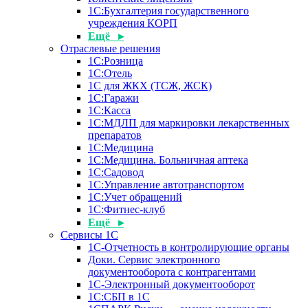
1С:Бухгалтерия государственного
учреждения КОРП
Ещё ▸
Отраслевые решения
1С:Розница
1С:Отель
1С для ЖКХ (ТСЖ, ЖСК)
1С:Гаражи
1С:Касса
1С:МДЛП для маркировки лекарственных
препаратов
1С:Медицина
1С:Медицина. Больничная аптека
1С:Садовод
1С:Управление автотранспортом
1С:Учет обращений
1С:Фитнес-клуб
Ещё ▸
Сервисы 1С
1С-Отчетность в контролирующие органы
Доки. Сервис электронного
документооборота с контрагентами
1С-Электронный документооборот
1С:СБП в 1С