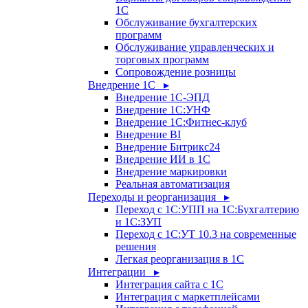
1С
Обслуживание бухгалтерских
программ
Обслуживание управленческих и
торговых программ
Сопровождение розницы
Внедрение 1С ▸
Внедрение 1С-ЭПД
Внедрение 1С:УНФ
Внедрение 1С:Фитнес-клуб
Внедрение BI
Внедрение Битрикс24
Внедрение ИИ в 1С
Внедрение маркировки
Реальная автоматизация
Переходы и реорганизация ▸
Переход с 1С:УПП на 1С:Бухгалтерию
и 1С:ЗУП
Переход с 1С:УТ 10.3 на современные
решения
Легкая реорганизация в 1С
Интеграции ▸
Интеграция сайта с 1С
Интеграция с маркетплейсами