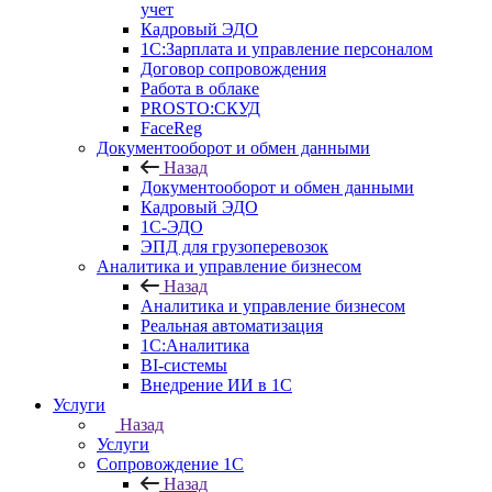
учет
Кадровый ЭДО
1С:Зарплата и управление персоналом
Договор сопровождения
Работа в облаке
PROSTO:СКУД
FaceReg
Документооборот и обмен данными
Назад
Документооборот и обмен данными
Кадровый ЭДО
1С-ЭДО
ЭПД для грузоперевозок
Аналитика и управление бизнесом
Назад
Аналитика и управление бизнесом
Реальная автоматизация
1С:Аналитика
BI-системы
Внедрение ИИ в 1С
Услуги
Назад
Услуги
Сопровождение 1С
Назад