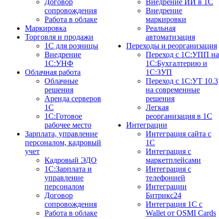
Договор
Внедрение ИИ в 1С
сопровождения
Внедрение
Работа в облаке
маркировки
Маркировка
Реальная
Торговля и продажи
автоматизация
1С для розницы
Переходы и реорганизация
Внедрение
Переход с 1С:УПП на
1С:УНФ
1С:Бухгалтерию и
Облачная работа
1С:ЗУП
Облачные
Переход с 1С:УТ 10.3
решения
на современные
Аренда серверов
решения
1С
Легкая
1C:Готовое
реорганизация в 1С
рабочее место
Интеграции
Зарплата, управление
Интеграция сайта с
персоналом, кадровый
1С
учет
Интеграция с
Кадровый ЭДО
маркетплейсами
1С:Зарплата и
Интеграция с
управление
телефонией
персоналом
Интеграции
Договор
Битрикс24
сопровождения
Интеграция 1С с
Работа в облаке
Wallet от OSMI Cards