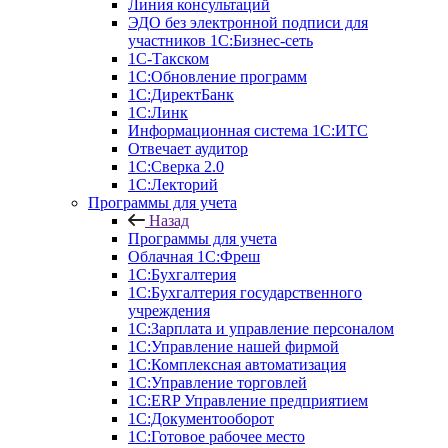
Линия консультаций
ЭДО без электронной подписи для
участников 1С:Бизнес-сеть
1С-Такском
1С:Обновление программ
1С:ДиректБанк
1С:Линк
Информационная система 1С:ИТС
Отвечает аудитор
1С:Сверка 2.0
1С:Лекторий
Программы для учета
Назад
Программы для учета
Облачная 1С:Фреш
1С:Бухгалтерия
1С:Бухгалтерия государственного
учреждения
1С:Зарплата и управление персоналом
1С:Управление нашей фирмой
1С:Комплексная автоматизация
1С:Управление торговлей
1С:ERP Управление предприятием
1С:Документооборот
1C:Готовое рабочее место