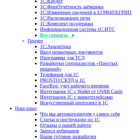
1С:Кредит
1С:ФинОтчётность заёмщика
1С:Изменение сведений в ЕГРЮЛ/ЕГРИП
1С:Распознавание речи
1С:Комплект поддержки
Информационная система 1С:ИТС
Все сервисы ▸
Прочее
1С:Аналитика
Ввод первичных документов
Программы для ТСД
Разработки специалистов «Простых
решений»
Телефония для 1С
PROSTO:СКУД и 1С
FaceReg: учет рабочего времени
Интеграция 1С с Wallet от OSMI Cards
Интеграция 1С с маркетплейсами
Искусственный интеллект в 1С
Наш опыт
Что мы автоматизируем у самих себя
Статьи и инструкции по 1С
Отзывы о нашей работе
Записи вебинаров
Наши готовые разработки