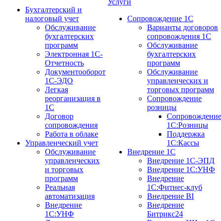
Услуги
Бухгалтерский и
налоговый учет
Сопровождение 1С
Обслуживание
Варианты договоров
бухгалтерских
сопровождения 1С
программ
Обслуживание
Электронная 1С-
бухгалтерских
Отчетность
программ
Документооборот
Обслуживание
1С-ЭДО
управленческих и
Легкая
торговых программ
реорганизация в
Сопровождение
1С
розницы
Договор
Сопровождени
сопровождения
1С:Розницы
Работа в облаке
Поддержка
Управленческий учет
1С:Кассы
Обслуживание
Внедрение 1С
управленческих
Внедрение 1С-ЭПД
и торговых
Внедрение 1С:УНФ
программ
Внедрение
Реальная
1С:Фитнес-клуб
автоматизация
Внедрение BI
Внедрение
Внедрение
1С:УНФ
Битрикс24