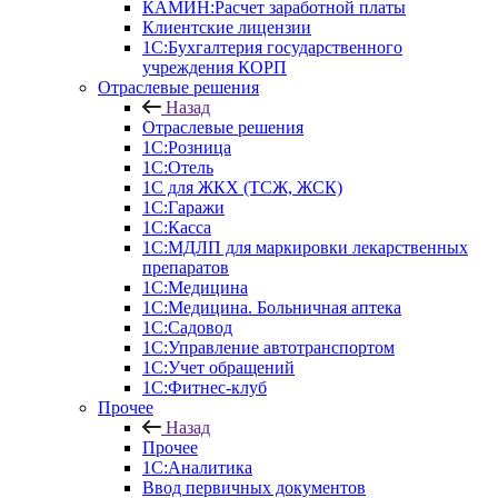
КАМИН:Расчет заработной платы
Клиентские лицензии
1С:Бухгалтерия государственного
учреждения КОРП
Отраслевые решения
Назад
Отраслевые решения
1С:Розница
1С:Отель
1С для ЖКХ (ТСЖ, ЖСК)
1С:Гаражи
1С:Касса
1С:МДЛП для маркировки лекарственных
препаратов
1С:Медицина
1С:Медицина. Больничная аптека
1С:Садовод
1С:Управление автотранспортом
1С:Учет обращений
1С:Фитнес-клуб
Прочее
Назад
Прочее
1С:Аналитика
Ввод первичных документов