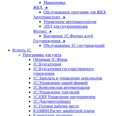
Маркировка
ЖКХ ▸
Обслуживание программ для ЖКХ
Автотранспорт ▸
Управление автотранспортом
ЭПД для грузоперевозок
Фитнес ▸
Внедрение 1С:Фитнес-клуб
Госучреждения ▸
Обслуживание 1С госучреждений
Купить 1С
Программы для учета
Облачная 1С:Фреш
1С:Бухгалтерия
1С:Бухгалтерия государственного
учреждения
1С:Зарплата и управление персоналом
1С:Управление нашей фирмой
1С:Комплексная автоматизация
1С:Управление торговлей
1С:ERP Управление предприятием
1С:Документооборот
1C:Готовое рабочее место
КАМИН:Расчет заработной платы
Клиентские лицензии