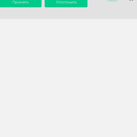
Принять
Отклонить
0 до 18:00
info@1eska.ru
1С
Наш опыт
 1С
Что мы автоматизируем у
самих себя
мы для учета
Статьи и инструкции по 1С
евые решения
Отзывы о нашей работе
Записи вебинаров
Наши готовые разработки