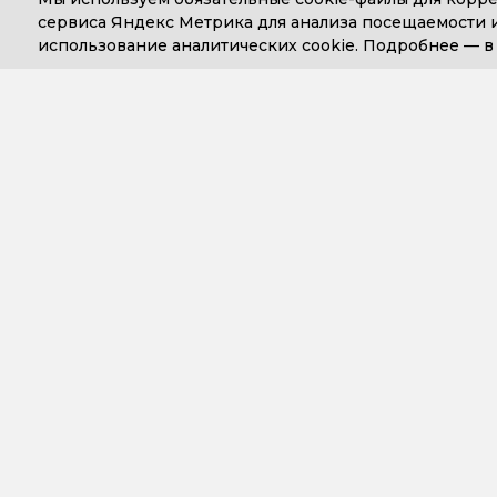
сервиса Яндекс Метрика для анализа посещаемости и
использование аналитических cookie. Подробнее —
+7 (499) 653-71-10
+7 (4
Компания
Сопровожде
О компании
Варианты до
сопровожден
14 лет Простым решениям
Обслуживан
Новости
бухгалтерски
Статусы компании
Обслуживан
Наши сотрудники
управленческ
Работа у нас
программ
Реквизиты
Обслуживани