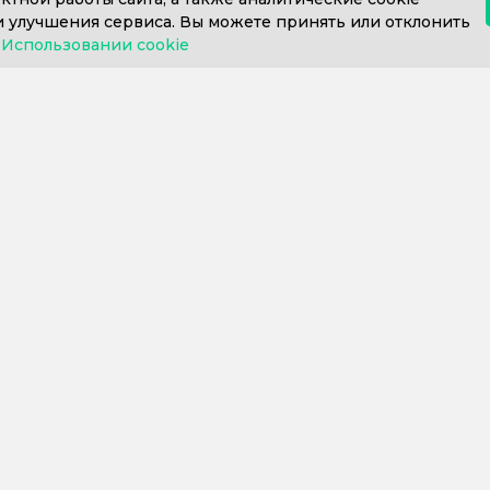
 улучшения сервиса. Вы можете принять или отклонить
в
Использовании cookie
812) 302-606
+7 (812) 409-43-26
Пн. – Пт. с 9:0
ние 1С
Внедрение 1С
Купить 
говоров
Внедрение 1С-ЭПД
Сервисы
ия 1С
Внедрение 1С:УНФ
Програм
ие
Внедрение 1С:Фитнес-клуб
Отрасл
х программ
Внедрение BI
Прочее
ие
Внедрение Битрикс24
их и торговых
Внедрение ИИ в 1С
е облачной
Внедрение маркировки