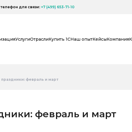
телефон для связи:
+7 (499) 653-71-10
изация
Услуги
Отрасли
Купить 1С
Наш опыт
Кейсы
Компания
К
 праздники: февраль и март
дники: февраль и март