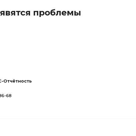
оявятся проблемы
С-Отчётность
86-68