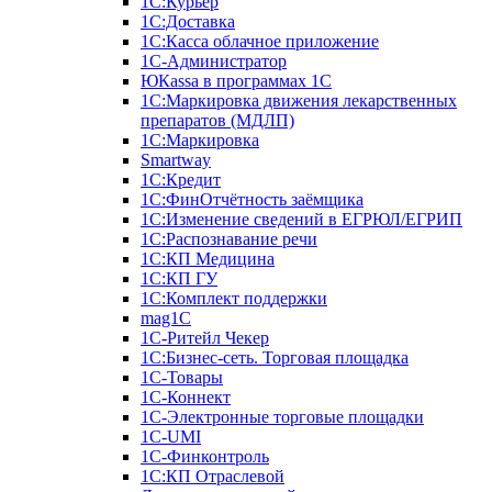
1С:Курьер
1С:Доставка
1С:Касса облачное приложение
1С-Администратор
ЮКаssа в программах 1С
1С:Маркировка движения лекарственных
препаратов (МДЛП)
1С:Маркировка
Smartway
1С:Кредит
1С:ФинОтчётность заёмщика
1С:Изменение сведений в ЕГРЮЛ/ЕГРИП
1С:Распознавание речи
1С:КП Медицина
1С:КП ГУ
1С:Комплект поддержки
mag1C
1С-Ритейл Чекер
1С:Бизнес-сеть. Торговая площадка
1С-Товары
1С-Коннект
1С-Электронные торговые площадки
1C-UMI
1С-Финконтроль
1С:КП Отраслевой