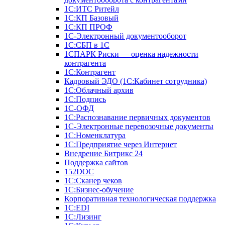
1С:ИТС Ритейл
1С:КП Базовый
1С:КП ПРОФ
1С-Электронный документооборот
1С:СБП в 1С
1СПАРК Риски — оценка надежности
контрагента
1С:Контрагент
Кадровый ЭДО (1С:Кабинет сотрудника)
1С:Облачный архив
1С:Подпись
1С-ОФД
1С:Распознавание первичных документов
1С-Электронные перевозочные документы
1С:Номенклатура
1С:Предприятие через Интернет
Внедрение Битрикс 24
Поддержка сайтов
152DOC
1С:Сканер чеков
1С:Бизнес-обучение
Корпоративная технологическая поддержка
1С:ЕDI
1С:Лизинг