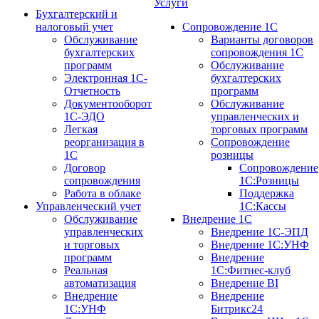
Услуги
Бухгалтерский и
налоговый учет
Сопровождение 1С
Обслуживание
Варианты договоров
бухгалтерских
сопровождения 1С
программ
Обслуживание
Электронная 1С-
бухгалтерских
Отчетность
программ
Документооборот
Обслуживание
1С-ЭДО
управленческих и
Легкая
торговых программ
реорганизация в
Сопровождение
1С
розницы
Договор
Сопровождение
сопровождения
1С:Розницы
Работа в облаке
Поддержка
Управленческий учет
1С:Кассы
Обслуживание
Внедрение 1С
управленческих
Внедрение 1С-ЭПД
и торговых
Внедрение 1С:УНФ
программ
Внедрение
Реальная
1С:Фитнес-клуб
автоматизация
Внедрение BI
Внедрение
Внедрение
1С:УНФ
Битрикс24