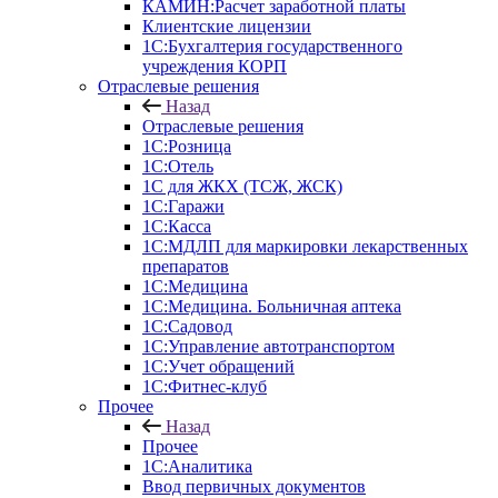
КАМИН:Расчет заработной платы
Клиентские лицензии
1С:Бухгалтерия государственного
учреждения КОРП
Отраслевые решения
Назад
Отраслевые решения
1С:Розница
1С:Отель
1С для ЖКХ (ТСЖ, ЖСК)
1С:Гаражи
1С:Касса
1С:МДЛП для маркировки лекарственных
препаратов
1С:Медицина
1С:Медицина. Больничная аптека
1С:Садовод
1С:Управление автотранспортом
1С:Учет обращений
1С:Фитнес-клуб
Прочее
Назад
Прочее
1С:Аналитика
Ввод первичных документов