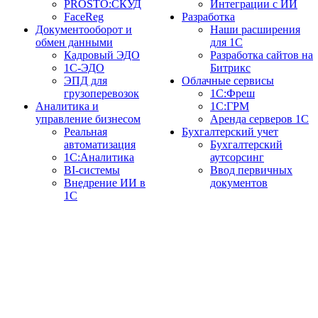
PROSTO:СКУД
Интеграции с ИИ
FaceReg
Разработка
Документооборот и
Наши расширения
обмен данными
для 1С
Кадровый ЭДО
Разработка сайтов на
1С-ЭДО
Битрикс
ЭПД для
Облачные сервисы
грузоперевозок
1С:Фреш
Аналитика и
1С:ГРМ
управление бизнесом
Аренда серверов 1С
Реальная
Бухгалтерский учет
автоматизация
Бухгалтерский
1С:Аналитика
аутсорсинг
BI-системы
Ввод первичных
Внедрение ИИ в
документов
1С