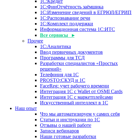
1С:Кредит
1С:ФинОтчётность заёмщика
1С:Изменение сведений в ЕГРЮЛ/ЕГРИП
1С:Распознавание речи
1С:Комплект поддержки
Информационная система 1С:ИТС
Все сервисы ▸
Прочее
1С:Аналитика
Ввод первичных документов
Программы для ТСД
Разработки специалистов «Простых
решений»
Телефония для 1С
PROSTO:СКУД и 1С
FaceReg: учет рабочего времени
Интеграция 1С с Wallet от OSMI Cards
Интеграция 1С с маркетплейсами
Искусственный интеллект в 1С
Наш опыт
Что мы автоматизируем у самих себя
Статьи и инструкции по 1С
Отзывы о нашей работе
Записи вебинаров
Наши готовые разработки