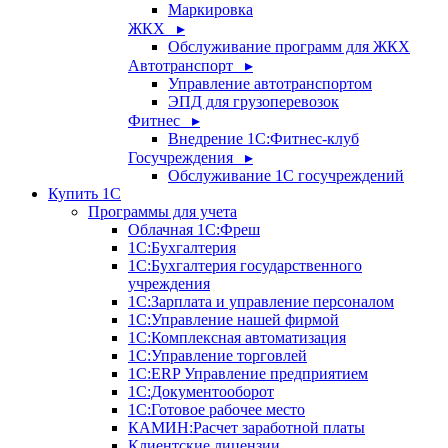
Маркировка
ЖКХ ▸
Обслуживание программ для ЖКХ
Автотранспорт ▸
Управление автотранспортом
ЭПД для грузоперевозок
Фитнес ▸
Внедрение 1С:Фитнес-клуб
Госучреждения ▸
Обслуживание 1С госучреждений
Купить 1С
Программы для учета
Облачная 1С:Фреш
1С:Бухгалтерия
1С:Бухгалтерия государственного
учреждения
1С:Зарплата и управление персоналом
1С:Управление нашей фирмой
1С:Комплексная автоматизация
1С:Управление торговлей
1С:ERP Управление предприятием
1С:Документооборот
1C:Готовое рабочее место
КАМИН:Расчет заработной платы
Клиентские лицензии