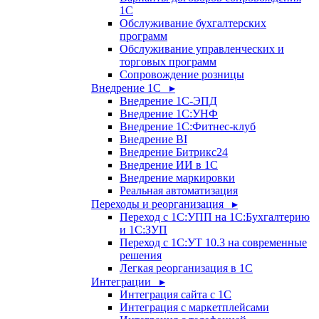
1С
Обслуживание бухгалтерских
программ
Обслуживание управленческих и
торговых программ
Сопровождение розницы
Внедрение 1С ▸
Внедрение 1С-ЭПД
Внедрение 1С:УНФ
Внедрение 1С:Фитнес-клуб
Внедрение BI
Внедрение Битрикс24
Внедрение ИИ в 1С
Внедрение маркировки
Реальная автоматизация
Переходы и реорганизация ▸
Переход с 1С:УПП на 1С:Бухгалтерию
и 1С:ЗУП
Переход с 1С:УТ 10.3 на современные
решения
Легкая реорганизация в 1С
Интеграции ▸
Интеграция сайта с 1С
Интеграция с маркетплейсами