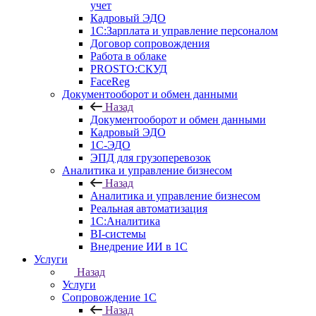
учет
Кадровый ЭДО
1С:Зарплата и управление персоналом
Договор сопровождения
Работа в облаке
PROSTO:СКУД
FaceReg
Документооборот и обмен данными
Назад
Документооборот и обмен данными
Кадровый ЭДО
1С-ЭДО
ЭПД для грузоперевозок
Аналитика и управление бизнесом
Назад
Аналитика и управление бизнесом
Реальная автоматизация
1С:Аналитика
BI-системы
Внедрение ИИ в 1С
Услуги
Назад
Услуги
Сопровождение 1С
Назад