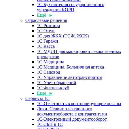
1С:Бухгалтерия государственного
учреждения КОРП
Ещё ▸
Отраслевые решения
1С:Розница
1С:Отель
1С для ЖКХ (ТСЖ, ЖСК)
1С:Гаражи
1С:Касса
1С:МДЛП для маркировки лекарственных
препаратов
1С:Медицина
1С:Медицина. Больничная аптека
1С:Садовод
1С:Управление автотранспортом
1С:Учет обращений
1С:Фитнес-клуб
Ещё ▸
Сервисы 1С
1С-Отчетность в контролирующие органы
Доки. Сервис электронного
документооборота с контрагентами
1С-Электронный документооборот
1С:СБП в 1С