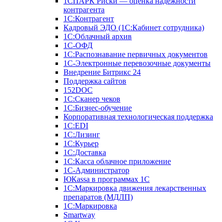
1СПАРК Риски — оценка надежности
контрагента
1С:Контрагент
Кадровый ЭДО (1С:Кабинет сотрудника)
1С:Облачный архив
1С-ОФД
1С:Распознавание первичных документов
1С-Электронные перевозочные документы
Внедрение Битрикс 24
Поддержка сайтов
152DOC
1С:Сканер чеков
1С:Бизнес-обучение
Корпоративная технологическая поддержка
1С:ЕDI
1С:Лизинг
1С:Курьер
1С:Доставка
1С:Касса облачное приложение
1С-Администратор
ЮКаssа в программах 1С
1С:Маркировка движения лекарственных
препаратов (МДЛП)
1С:Маркировка
Smartway