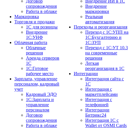
Договор
Внедрение ИИ в 1С
сопровождения
Внедрение
Работа в облаке
маркировки
Маркировка
Реальная
Торговля и продажи
автоматизация
1С для розницы
Переходы и реорганизация
Внедрение
Переход с 1С:УПП на
1С:УНФ
1С:Бухгалтерию и
Облачная работа
1С:ЗУП
Облачные
Переход с 1С:УТ 10.3
решения
на современные
Аренда серверов
решения
1С
Легкая
1C:Готовое
реорганизация в 1С
рабочее место
Интеграции
Зарплата, управление
Интеграция сайта с
персоналом, кадровый
1С
учет
Интеграция с
Кадровый ЭДО
маркетплейсами
1С:Зарплата и
Интеграция с
управление
телефонией
персоналом
Интеграции
Договор
Битрикс24
сопровождения
Интеграция 1С с
Работа в облаке
Wallet от OSMI Cards