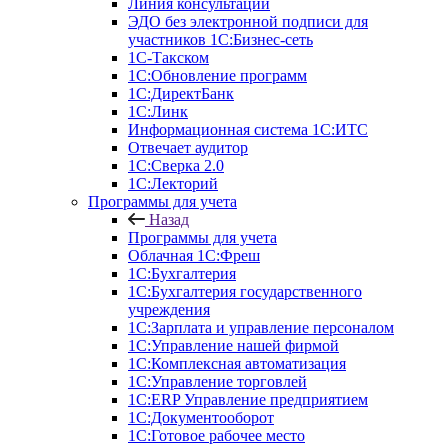
Линия консультаций
ЭДО без электронной подписи для
участников 1С:Бизнес-сеть
1С-Такском
1С:Обновление программ
1С:ДиректБанк
1С:Линк
Информационная система 1С:ИТС
Отвечает аудитор
1С:Сверка 2.0
1С:Лекторий
Программы для учета
Назад
Программы для учета
Облачная 1С:Фреш
1С:Бухгалтерия
1С:Бухгалтерия государственного
учреждения
1С:Зарплата и управление персоналом
1С:Управление нашей фирмой
1С:Комплексная автоматизация
1С:Управление торговлей
1С:ERP Управление предприятием
1С:Документооборот
1C:Готовое рабочее место