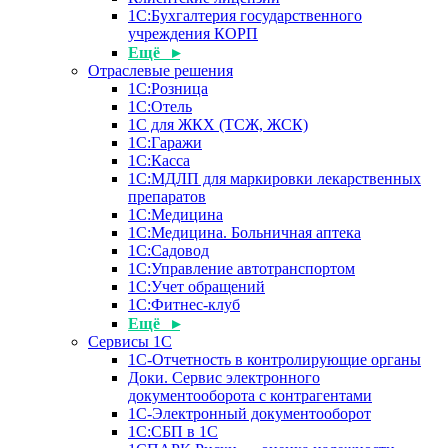
1С:Бухгалтерия государственного
учреждения КОРП
Ещё ▸
Отраслевые решения
1С:Розница
1С:Отель
1С для ЖКХ (ТСЖ, ЖСК)
1С:Гаражи
1С:Касса
1С:МДЛП для маркировки лекарственных
препаратов
1С:Медицина
1С:Медицина. Больничная аптека
1С:Садовод
1С:Управление автотранспортом
1С:Учет обращений
1С:Фитнес-клуб
Ещё ▸
Сервисы 1С
1С-Отчетность в контролирующие органы
Доки. Сервис электронного
документооборота с контрагентами
1С-Электронный документооборот
1С:СБП в 1С