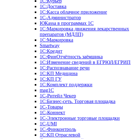
1С:Курьер
1С:Доставка
1С:Касса облачное приложение
1С-Администратор
ЮКаssа в программах 1С
1С:Маркировка движения лекарственных
препаратов (МДЛП)
1С:Маркировка
Smartway
1С:Кредит
1С:ФинОтчётность заёмщика
1С:Изменение сведений в ЕГРЮЛ/ЕГРИП
1С:Распознавание речи
1С:КП Медицина
1С:КП ГУ
1С:Комплект поддержки
mag1C
1С-Ритейл Чекер
1С:Бизнес-сеть. Торговая площадка
1С-Товары
1С-Коннект
1С-Электронные торговые площадки
1C-UMI
1С-Финконтроль
1С:КП Отраслевой