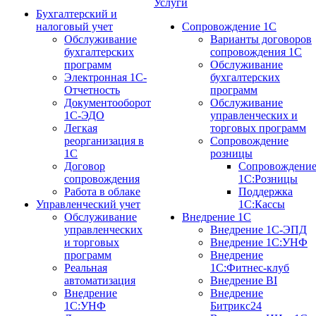
Услуги
Бухгалтерский и
налоговый учет
Сопровождение 1С
Обслуживание
Варианты договоров
бухгалтерских
сопровождения 1С
программ
Обслуживание
Электронная 1С-
бухгалтерских
Отчетность
программ
Документооборот
Обслуживание
1С-ЭДО
управленческих и
Легкая
торговых программ
реорганизация в
Сопровождение
1С
розницы
Договор
Сопровождени
сопровождения
1С:Розницы
Работа в облаке
Поддержка
Управленческий учет
1С:Кассы
Обслуживание
Внедрение 1С
управленческих
Внедрение 1С-ЭПД
и торговых
Внедрение 1С:УНФ
программ
Внедрение
Реальная
1С:Фитнес-клуб
автоматизация
Внедрение BI
Внедрение
Внедрение
1С:УНФ
Битрикс24