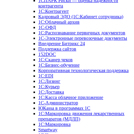
1СПАРК Риски — оценка надежности
контрагента
1С:Контрагент
Кадровый ЭДО (1С:Кабинет сотрудника)
1С:Облачный архив
1С-ОФД
1С:Распознавание первичных документов
1С-Электронные перевозочные документы
Внедрение Битрикс 24
Поддержка сайтов
152DOC
1С:Сканер чеков
1С:Бизнес-обучение
Корпоративная технологическая поддержка
1С:ЕDI
1С:Лизинг
1С:Курьер
1С:Доставка
1С:Касса облачное приложение
1С-Администратор
ЮКаssа в программах 1С
1С:Маркировка движения лекарственных
препаратов (МДЛП)
1С:Маркировка
Smartway