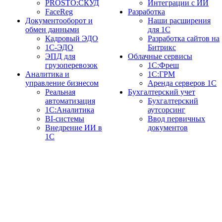
PROSTO:СКУД
Интеграции с ИИ
FaceReg
Разработка
Документооборот и
Наши расширения
обмен данными
для 1С
Кадровый ЭДО
Разработка сайтов на
1С-ЭДО
Битрикс
ЭПД для
Облачные сервисы
грузоперевозок
1С:Фреш
Аналитика и
1С:ГРМ
управление бизнесом
Аренда серверов 1С
Реальная
Бухгалтерский учет
автоматизация
Бухгалтерский
1С:Аналитика
аутсорсинг
BI-системы
Ввод первичных
Внедрение ИИ в
документов
1С