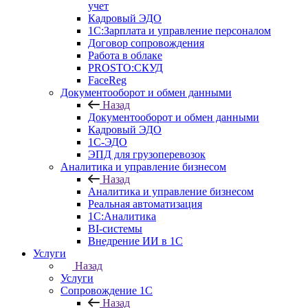
учет
Кадровый ЭДО
1С:Зарплата и управление персоналом
Договор сопровождения
Работа в облаке
PROSTO:СКУД
FaceReg
Документооборот и обмен данными
Назад
Документооборот и обмен данными
Кадровый ЭДО
1С-ЭДО
ЭПД для грузоперевозок
Аналитика и управление бизнесом
Назад
Аналитика и управление бизнесом
Реальная автоматизация
1С:Аналитика
BI-системы
Внедрение ИИ в 1С
Услуги
Назад
Услуги
Сопровождение 1С
Назад