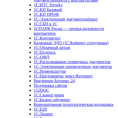
документооборота с контрагентами
1С:ИТС Ритейл
1С:КП Базовый
1С:КП ПРОФ
1С-Электронный документооборот
1С:СБП в 1С
1СПАРК Риски — оценка надежности
контрагента
1С:Контрагент
Кадровый ЭДО (1С:Кабинет сотрудника)
1С:Облачный архив
1С:Подпись
1С-ОФД
1С:Распознавание первичных документов
1С-Электронные перевозочные документы
1С:Номенклатура
1С:Предприятие через Интернет
Внедрение Битрикс 24
Поддержка сайтов
152DOC
1С:Сканер чеков
1С:Бизнес-обучение
Корпоративная технологическая поддержка
1С:ЕDI
1С:Лизинг