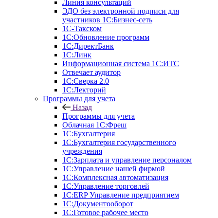
Линия консультаций
ЭДО без электронной подписи для
участников 1С:Бизнес-сеть
1С-Такском
1С:Обновление программ
1С:ДиректБанк
1С:Линк
Информационная система 1С:ИТС
Отвечает аудитор
1С:Сверка 2.0
1С:Лекторий
Программы для учета
Назад
Программы для учета
Облачная 1С:Фреш
1С:Бухгалтерия
1С:Бухгалтерия государственного
учреждения
1С:Зарплата и управление персоналом
1С:Управление нашей фирмой
1С:Комплексная автоматизация
1С:Управление торговлей
1С:ERP Управление предприятием
1С:Документооборот
1C:Готовое рабочее место