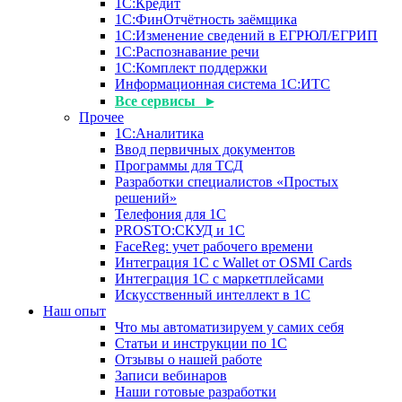
1С:Кредит
1С:ФинОтчётность заёмщика
1С:Изменение сведений в ЕГРЮЛ/ЕГРИП
1С:Распознавание речи
1С:Комплект поддержки
Информационная система 1С:ИТС
Все сервисы ▸
Прочее
1С:Аналитика
Ввод первичных документов
Программы для ТСД
Разработки специалистов «Простых
решений»
Телефония для 1С
PROSTO:СКУД и 1С
FaceReg: учет рабочего времени
Интеграция 1С с Wallet от OSMI Cards
Интеграция 1С с маркетплейсами
Искусственный интеллект в 1С
Наш опыт
Что мы автоматизируем у самих себя
Статьи и инструкции по 1С
Отзывы о нашей работе
Записи вебинаров
Наши готовые разработки