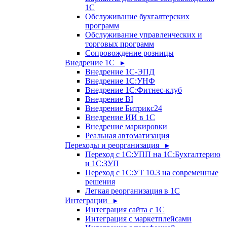
1С
Обслуживание бухгалтерских
программ
Обслуживание управленческих и
торговых программ
Сопровождение розницы
Внедрение 1С ▸
Внедрение 1С-ЭПД
Внедрение 1С:УНФ
Внедрение 1С:Фитнес-клуб
Внедрение BI
Внедрение Битрикс24
Внедрение ИИ в 1С
Внедрение маркировки
Реальная автоматизация
Переходы и реорганизация ▸
Переход с 1С:УПП на 1С:Бухгалтерию
и 1С:ЗУП
Переход с 1С:УТ 10.3 на современные
решения
Легкая реорганизация в 1С
Интеграции ▸
Интеграция сайта с 1С
Интеграция с маркетплейсами