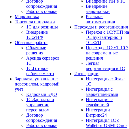
Договор
Внедрение ИИ в 1С
сопровождения
Внедрение
Работа в облаке
маркировки
Маркировка
Реальная
Торговля и продажи
автоматизация
1С для розницы
Переходы и реорганизация
Внедрение
Переход с 1С:УПП на
1С:УНФ
1С:Бухгалтерию и
Облачная работа
1С:ЗУП
Облачные
Переход с 1С:УТ 10.3
решения
на современные
Аренда серверов
решения
1С
Легкая
1C:Готовое
реорганизация в 1С
рабочее место
Интеграции
Зарплата, управление
Интеграция сайта с
персоналом, кадровый
1С
учет
Интеграция с
Кадровый ЭДО
маркетплейсами
1С:Зарплата и
Интеграция с
управление
телефонией
персоналом
Интеграции
Договор
Битрикс24
сопровождения
Интеграция 1С с
Работа в облаке
Wallet от OSMI Cards