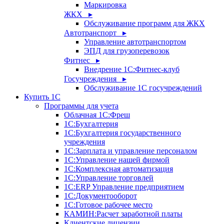
Маркировка
ЖКХ ▸
Обслуживание программ для ЖКХ
Автотранспорт ▸
Управление автотранспортом
ЭПД для грузоперевозок
Фитнес ▸
Внедрение 1С:Фитнес-клуб
Госучреждения ▸
Обслуживание 1С госучреждений
Купить 1С
Программы для учета
Облачная 1С:Фреш
1С:Бухгалтерия
1С:Бухгалтерия государственного
учреждения
1С:Зарплата и управление персоналом
1С:Управление нашей фирмой
1С:Комплексная автоматизация
1С:Управление торговлей
1С:ERP Управление предприятием
1С:Документооборот
1C:Готовое рабочее место
КАМИН:Расчет заработной платы
Клиентские лицензии