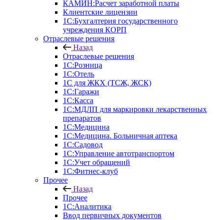
КАМИН:Расчет заработной платы
Клиентские лицензии
1С:Бухгалтерия государственного
учреждения КОРП
Отраслевые решения
Назад
Отраслевые решения
1С:Розница
1С:Отель
1С для ЖКХ (ТСЖ, ЖСК)
1С:Гаражи
1С:Касса
1С:МДЛП для маркировки лекарственных
препаратов
1С:Медицина
1С:Медицина. Больничная аптека
1С:Садовод
1С:Управление автотранспортом
1С:Учет обращений
1С:Фитнес-клуб
Прочее
Назад
Прочее
1С:Аналитика
Ввод первичных документов