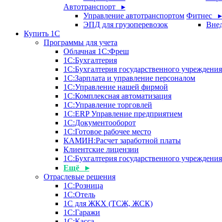
Автотранспорт ▸
Управление автотранспортом
Фитнес ▸
ЭПД для грузоперевозок
Внед
Купить 1С
Программы для учета
Облачная 1С:Фреш
1С:Бухгалтерия
1С:Бухгалтерия государственного учреждения
1С:Зарплата и управление персоналом
1С:Управление нашей фирмой
1С:Комплексная автоматизация
1С:Управление торговлей
1С:ERP Управление предприятием
1С:Документооборот
1C:Готовое рабочее место
КАМИН:Расчет заработной платы
Клиентские лицензии
1С:Бухгалтерия государственного учрежден
Ещё ▸
Отраслевые решения
1С:Розница
1С:Отель
1С для ЖКХ (ТСЖ, ЖСК)
1С:Гаражи
1С:Касса