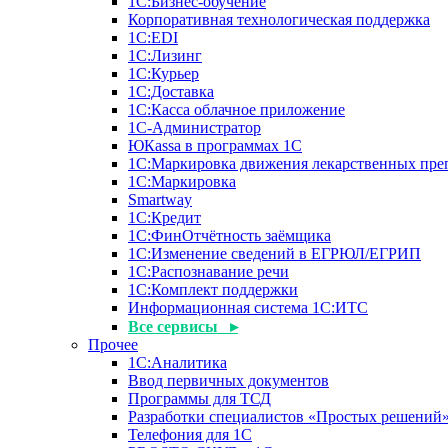
1С:Бизнес-обучение
Корпоративная технологическая поддержка
1С:ЕDI
1С:Лизинг
1С:Курьер
1С:Доставка
1С:Касса облачное приложение
1С-Администратор
ЮКаssа в программах 1С
1С:Маркировка движения лекарственных пре
1С:Маркировка
Smartway
1С:Кредит
1С:ФинОтчётность заёмщика
1С:Изменение сведений в ЕГРЮЛ/ЕГРИП
1С:Распознавание речи
1С:Комплект поддержки
Информационная система 1С:ИТС
Все сервисы ▸
Прочее
1С:Аналитика
Ввод первичных документов
Программы для ТСД
Разработки специалистов «Простых решений
Телефония для 1С