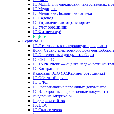
1С:МДЛП для маркировки лекарственных пре
1С:Медицина
1С:Медицина. Больничная аптека
1С:Садовод
1С:Управление автотранспортом
1С:Учет обращений
1С:Фитнес-клуб
Ещё ▸
Сервисы 1С
1С-Отчетность в контролирующие органы
Доки. Сервис электронного документооборота
1С-Электронный документооборот
1С:СБП в 1С
1СПАРК Риски — оценка надежности контра
1С:Контрагент
Кадровый ЭДО (1С:Кабинет сотрудника)
1С:Облачный архив
1С-ОФД
1С:Распознавание первичных документов
1С-Электронные перевозочные документы
Внедрение Битрикс 24
Поддержка сайтов
152DOC
1С:Сканер чеков