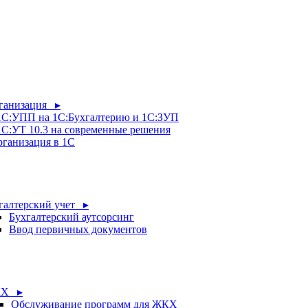
рганизация ▸
 1С:УПП на 1С:Бухгалтерию и 1С:ЗУП
1С:УТ 10.3 на современные решения
рганизация в 1С
галтерский учет ▸
Бухгалтерский аутсорсинг
Ввод первичных документов
Х ▸
Обслуживание программ для ЖКХ