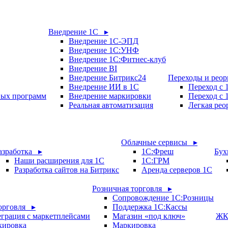
Внедрение 1С ▸
Внедрение 1С-ЭПД
Внедрение 1С:УНФ
Внедрение 1С:Фитнес-клуб
Внедрение BI
Внедрение Битрикс24
Переходы и рео
Внедрение ИИ в 1С
Переход с
вых программ
Внедрение маркировки
Переход с 
Реальная автоматизация
Легкая рео
Облачные сервисы ▸
азработка ▸
1С:Фреш
Бух
Наши расширения для 1С
1С:ГРМ
Разработка сайтов на Битрикс
Аренда серверов 1С
Розничная торговля ▸
Сопровождение 1С:Розницы
орговля ▸
Поддержка 1С:Кассы
грация с маркетплейсами
Магазин «под ключ»
ЖК
кировка
Маркировка