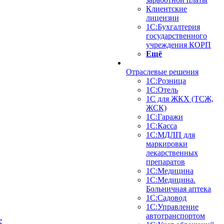
Клиентские
лицензии
1С:Бухгалтерия
государственного
учреждения КОРП
Ещё
Отраслевые решения
1С:Розница
1С:Отель
1С для ЖКХ (ТСЖ,
ЖСК)
1С:Гаражи
1С:Касса
1С:МДЛП для
маркировки
лекарственных
препаратов
1С:Медицина
1С:Медицина.
Больничная аптека
1С:Садовод
1С:Управление
автотранспортом
е