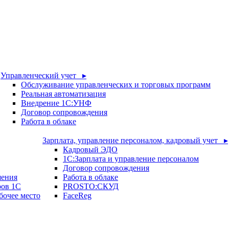
Управленческий учет ▸
Обслуживание управленческих и торговых программ
Реальная автоматизация
Внедрение 1С:УНФ
Договор сопровождения
Работа в облаке
Зарплата, управление персоналом, кадровый учет ▸
Кадровый ЭДО
1С:Зарплата и управление персоналом
Договор сопровождения
шения
Работа в облаке
ров 1С
PROSTO:СКУД
бочее место
FaceReg