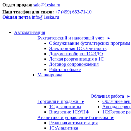
Отдел продаж
sale@1eska.ru
Наш телефон для связи:
+7 (499) 653-71-10
Общая почта
info@1eska.ru
Автоматизация
Бухгалтерский и налоговый учет ▸
Обслуживание бухгалтерских программ
Электронная 1С-Отчетность
Документооборот 1С-ЭДО
Легкая реорганизация в 1С
Договор сопровождения
Работа в облаке
Маркировка
Облачная работа ▸
Торговля и продажи ▸
Облачные ре
1С для розницы
Аренда серве
Внедрение 1С:УНФ
1C:Готовое ра
Аналитика и управление бизнесом ▸
Реальная автоматизация
1С:Аналитика