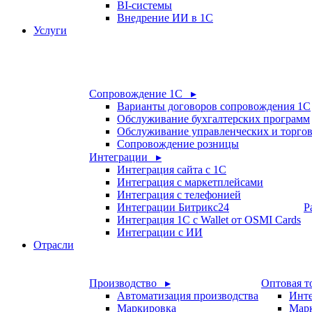
BI-системы
Внедрение ИИ в 1С
Услуги
Сопровождение 1С ▸
Варианты договоров сопровождения 1С
Обслуживание бухгалтерских программ
Обслуживание управленческих и торго
Сопровождение розницы
Интеграции ▸
Интеграция сайта с 1С
Интеграция с маркетплейсами
Интеграция с телефонией
Интеграции Битрикс24
Р
Интеграция 1С с Wallet от OSMI Cards
Интеграции с ИИ
Отрасли
Производство ▸
Оптовая т
Автоматизация производства
Инте
Маркировка
Мар