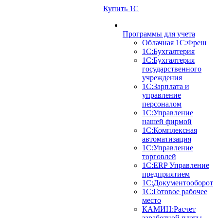
Купить 1С
Программы для учета
Облачная 1С:Фреш
1С:Бухгалтерия
1С:Бухгалтерия
государственного
учреждения
1С:Зарплата и
управление
персоналом
1С:Управление
нашей фирмой
1С:Комплексная
автоматизация
1С:Управление
торговлей
1С:ERP Управление
предприятием
1С:Документооборот
1C:Готовое рабочее
место
КАМИН:Расчет
заработной платы