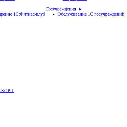
Госучреждения ▸
рение 1С:Фитнес-клуб
Обслуживание 1С госучреждений
ия КОРП