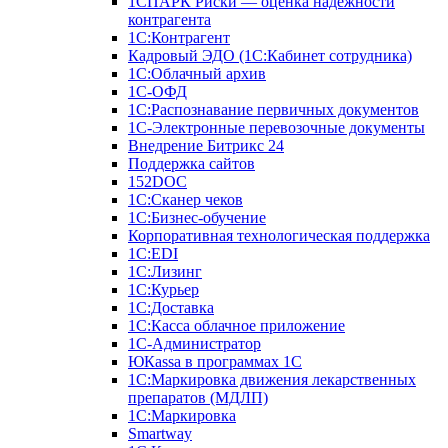
1СПАРК Риски — оценка надежности
контрагента
1С:Контрагент
Кадровый ЭДО (1С:Кабинет сотрудника)
1С:Облачный архив
1С-ОФД
1С:Распознавание первичных документов
1С-Электронные перевозочные документы
Внедрение Битрикс 24
Поддержка сайтов
152DOC
1С:Сканер чеков
1С:Бизнес-обучение
Корпоративная технологическая поддержка
1С:ЕDI
1С:Лизинг
1С:Курьер
1С:Доставка
1С:Касса облачное приложение
1С-Администратор
ЮКаssа в программах 1С
1С:Маркировка движения лекарственных
препаратов (МДЛП)
1С:Маркировка
Smartway