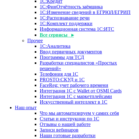
1С:Кредит
1С:ФинОтчётность заёмщика
1С:Изменение сведений в ЕГРЮЛ/ЕГРИП
1С:Распознавание речи
1С:Комплект поддержки
Информационная система 1С:ИТС
Все сервисы ▸
Прочее
1С:Аналитика
Ввод первичных документов
Программы для ТСД
Разработки специалистов «Простых
решений»
Телефония для 1С
PROSTO:СКУД и 1С
FaceReg: учет рабочего времени
Интеграция 1С с Wallet от OSMI Cards
Интеграция 1С с маркетплейсами
Искусственный интеллект в 1С
Наш опыт
Что мы автоматизируем у самих себя
Статьи и инструкции по 1С
Отзывы о нашей работе
Записи вебинаров
Наши готовые разработки