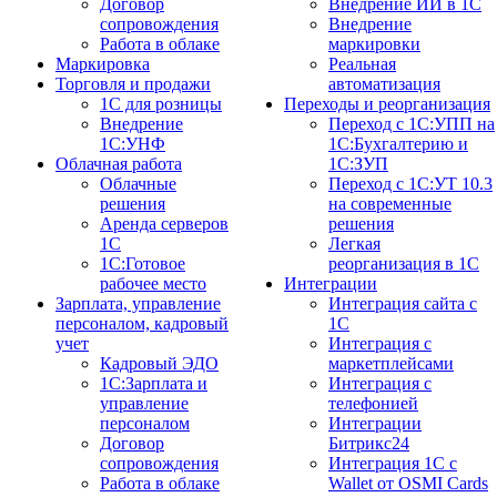
Договор
Внедрение ИИ в 1С
сопровождения
Внедрение
Работа в облаке
маркировки
Маркировка
Реальная
Торговля и продажи
автоматизация
1С для розницы
Переходы и реорганизация
Внедрение
Переход с 1С:УПП на
1С:УНФ
1С:Бухгалтерию и
Облачная работа
1С:ЗУП
Облачные
Переход с 1С:УТ 10.3
решения
на современные
Аренда серверов
решения
1С
Легкая
1C:Готовое
реорганизация в 1С
рабочее место
Интеграции
Зарплата, управление
Интеграция сайта с
персоналом, кадровый
1С
учет
Интеграция с
Кадровый ЭДО
маркетплейсами
1С:Зарплата и
Интеграция с
управление
телефонией
персоналом
Интеграции
Договор
Битрикс24
сопровождения
Интеграция 1С с
Работа в облаке
Wallet от OSMI Cards