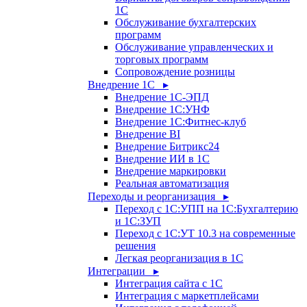
1С
Обслуживание бухгалтерских
программ
Обслуживание управленческих и
торговых программ
Сопровождение розницы
Внедрение 1С ▸
Внедрение 1С-ЭПД
Внедрение 1С:УНФ
Внедрение 1С:Фитнес-клуб
Внедрение BI
Внедрение Битрикс24
Внедрение ИИ в 1С
Внедрение маркировки
Реальная автоматизация
Переходы и реорганизация ▸
Переход с 1С:УПП на 1С:Бухгалтерию
и 1С:ЗУП
Переход с 1С:УТ 10.3 на современные
решения
Легкая реорганизация в 1С
Интеграции ▸
Интеграция сайта с 1С
Интеграция с маркетплейсами