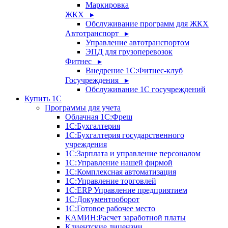
Маркировка
ЖКХ ▸
Обслуживание программ для ЖКХ
Автотранспорт ▸
Управление автотранспортом
ЭПД для грузоперевозок
Фитнес ▸
Внедрение 1С:Фитнес-клуб
Госучреждения ▸
Обслуживание 1С госучреждений
Купить 1С
Программы для учета
Облачная 1С:Фреш
1С:Бухгалтерия
1С:Бухгалтерия государственного
учреждения
1С:Зарплата и управление персоналом
1С:Управление нашей фирмой
1С:Комплексная автоматизация
1С:Управление торговлей
1С:ERP Управление предприятием
1С:Документооборот
1C:Готовое рабочее место
КАМИН:Расчет заработной платы
Клиентские лицензии