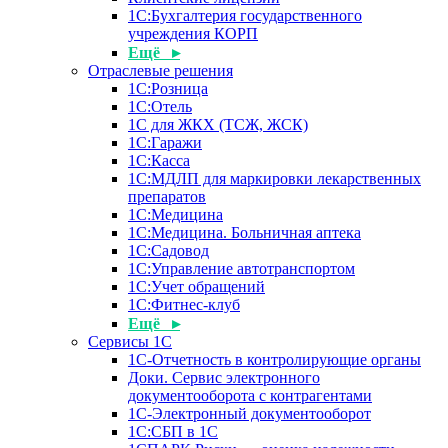
1С:Бухгалтерия государственного
учреждения КОРП
Ещё ▸
Отраслевые решения
1С:Розница
1С:Отель
1С для ЖКХ (ТСЖ, ЖСК)
1С:Гаражи
1С:Касса
1С:МДЛП для маркировки лекарственных
препаратов
1С:Медицина
1С:Медицина. Больничная аптека
1С:Садовод
1С:Управление автотранспортом
1С:Учет обращений
1С:Фитнес-клуб
Ещё ▸
Сервисы 1С
1С-Отчетность в контролирующие органы
Доки. Сервис электронного
документооборота с контрагентами
1С-Электронный документооборот
1С:СБП в 1С