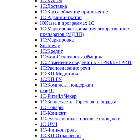
1С:Курьер
1С:Доставка
1С:Касса облачное приложение
1С-Администратор
ЮКаssа в программах 1С
1С:Маркировка движения лекарственных
препаратов (МДЛП)
1С:Маркировка
Smartway
1С:Кредит
1С:ФинОтчётность заёмщика
1С:Изменение сведений в ЕГРЮЛ/ЕГРИП
1С:Распознавание речи
1С:КП Медицина
1С:КП ГУ
1С:Комплект поддержки
mag1C
1С-Ритейл Чекер
1С:Бизнес-сеть. Торговая площадка
1С-Товары
1С-Коннект
1С-Электронные торговые площадки
1C-UMI
1С-Финконтроль
1С:КП Отраслевой