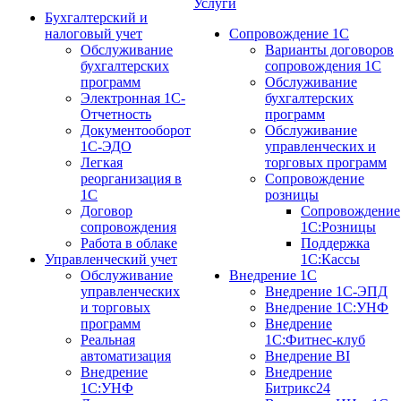
Услуги
Бухгалтерский и
налоговый учет
Сопровождение 1С
Обслуживание
Варианты договоров
бухгалтерских
сопровождения 1С
программ
Обслуживание
Электронная 1С-
бухгалтерских
Отчетность
программ
Документооборот
Обслуживание
1С-ЭДО
управленческих и
Легкая
торговых программ
реорганизация в
Сопровождение
1С
розницы
Договор
Сопровождение
сопровождения
1С:Розницы
Работа в облаке
Поддержка
Управленческий учет
1С:Кассы
Обслуживание
Внедрение 1С
управленческих
Внедрение 1С-ЭПД
и торговых
Внедрение 1С:УНФ
программ
Внедрение
Реальная
1С:Фитнес-клуб
автоматизация
Внедрение BI
Внедрение
Внедрение
1С:УНФ
Битрикс24