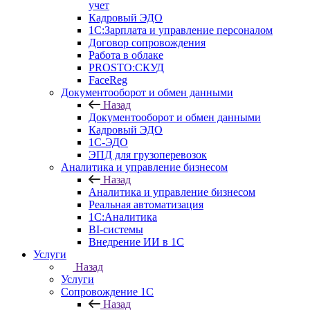
учет
Кадровый ЭДО
1С:Зарплата и управление персоналом
Договор сопровождения
Работа в облаке
PROSTO:СКУД
FaceReg
Документооборот и обмен данными
Назад
Документооборот и обмен данными
Кадровый ЭДО
1С-ЭДО
ЭПД для грузоперевозок
Аналитика и управление бизнесом
Назад
Аналитика и управление бизнесом
Реальная автоматизация
1С:Аналитика
BI-системы
Внедрение ИИ в 1С
Услуги
Назад
Услуги
Сопровождение 1С
Назад