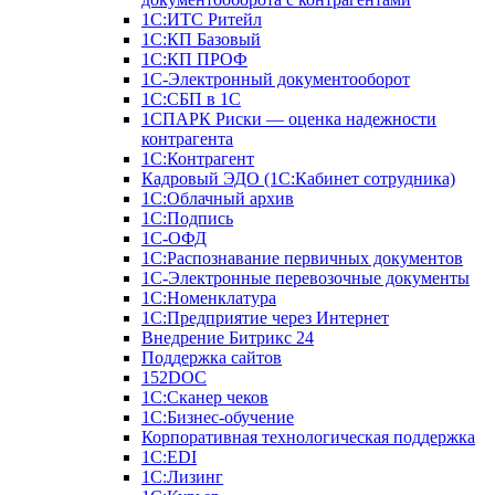
1С:ИТС Ритейл
1С:КП Базовый
1С:КП ПРОФ
1С-Электронный документооборот
1С:СБП в 1С
1СПАРК Риски — оценка надежности
контрагента
1С:Контрагент
Кадровый ЭДО (1С:Кабинет сотрудника)
1С:Облачный архив
1С:Подпись
1С-ОФД
1С:Распознавание первичных документов
1С-Электронные перевозочные документы
1С:Номенклатура
1С:Предприятие через Интернет
Внедрение Битрикс 24
Поддержка сайтов
152DOC
1С:Сканер чеков
1С:Бизнес-обучение
Корпоративная технологическая поддержка
1С:ЕDI
1С:Лизинг