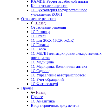
КАМИН:Расчет заработной платы
Клиентские лицензии
1С:Бухгалтерия государственного
учреждения КОРП
Отраслевые решения
Назад
Отраслевые решения
1С:Розница
1С:Отель
1С для ЖКХ (ТСЖ, ЖСК)
1С:Гаражи
1С:Касса
1С:МДЛП для маркировки лекарственных
препаратов
1С:Медицина
1С:Медицина. Больничная аптека
1С:Садовод
1С:Управление автотранспортом
1С:Учет обращений
1С:Фитнес-клуб
Прочее
Назад
Прочее
1С:Аналитика
Ввод первичных документов