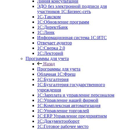
Линия консультаций
ЭДО без электронной подписи для
участников 1С:Бизнес-сеть
1С-Такском
1С:Обновление программ
1С:ДиректБанк
1С:Линк
Информационная система 1С:ИТС
Отвечает аудитор
1С:Сверка 2.0
1С:Лекторий
Программы для учета
Назад
Программы для учета
Облачная 1С:Фреш
1С:Бухгалтерия
1С:Бухгалтерия государственного
учреждения
1С:Зарплата и управление персоналом
1С:Управление нашей фирмой
1С:Комплексная автоматизация
1С:Управление торговлей
1С:ERP Управление предприятием
1С:Документооборот
1C:Готовое рабочее место