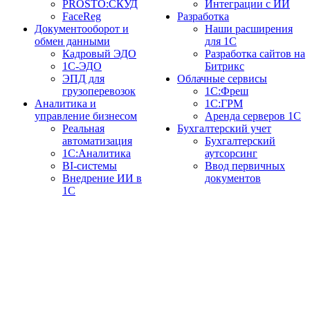
PROSTO:СКУД
Интеграции с ИИ
FaceReg
Разработка
Документооборот и
Наши расширения
обмен данными
для 1С
Кадровый ЭДО
Разработка сайтов на
1С-ЭДО
Битрикс
ЭПД для
Облачные сервисы
грузоперевозок
1С:Фреш
Аналитика и
1С:ГРМ
управление бизнесом
Аренда серверов 1С
Реальная
Бухгалтерский учет
автоматизация
Бухгалтерский
1С:Аналитика
аутсорсинг
BI-системы
Ввод первичных
Внедрение ИИ в
документов
1С