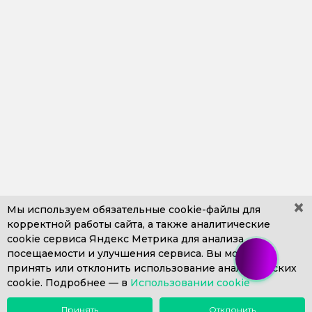
×
Мы используем обязательные
cookie-файлы
для
корректной работы сайта, а также аналитические
cookie сервиса Яндекс Метрика для анализа
+7 (499) 653-71-10
+7 (4812) 302-606
посещаемости и улучшения сервиса. Вы можете
+7 (812) 409-43-26
Пн. – Пт. с 9:00 до 18:00
принять или отклонить использование аналитических
cookie. Подробнее —
info@1eska.ru
в
Использовании cookie
Принять
Отклонить