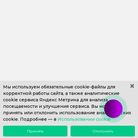
×
Мы используем обязательные
cookie-файлы
для
корректной работы сайта, а также аналитические
cookie сервиса Яндекс Метрика для анализа
+7 (499) 653-71-10
+7 (4812) 302-606
посещаемости и улучшения сервиса. Вы можете
+7 (812) 409-43-26
Пн. – Пт. с 9:00 до 18:00
принять или отклонить использование аналитических
cookie. Подробнее —
info@1eska.ru
в
Использовании cookie
Принять
Отклонить
Меню
Поиск
Почта
Звонок