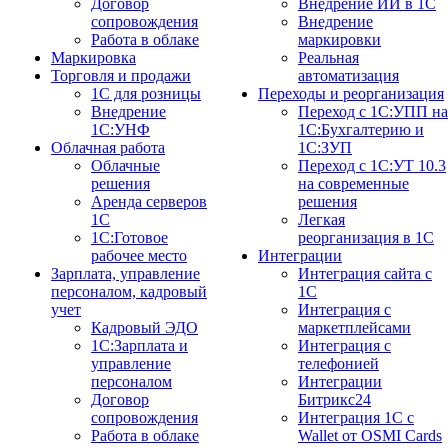
Договор
Внедрение ИИ в 1С
сопровождения
Внедрение
Работа в облаке
маркировки
Маркировка
Реальная
Торговля и продажи
автоматизация
1С для розницы
Переходы и реорганизация
Внедрение
Переход с 1С:УПП на
1С:УНФ
1С:Бухгалтерию и
Облачная работа
1С:ЗУП
Облачные
Переход с 1С:УТ 10.3
решения
на современные
Аренда серверов
решения
1С
Легкая
1C:Готовое
реорганизация в 1С
рабочее место
Интеграции
Зарплата, управление
Интеграция сайта с
персоналом, кадровый
1С
учет
Интеграция с
Кадровый ЭДО
маркетплейсами
1С:Зарплата и
Интеграция с
управление
телефонией
персоналом
Интеграции
Договор
Битрикс24
сопровождения
Интеграция 1С с
Работа в облаке
Wallet от OSMI Cards