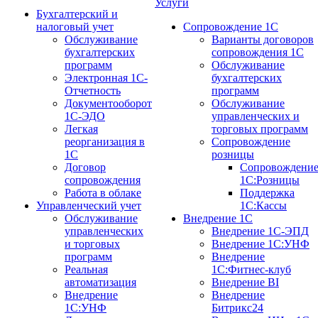
Услуги
Бухгалтерский и
налоговый учет
Сопровождение 1С
Обслуживание
Варианты договоров
бухгалтерских
сопровождения 1С
программ
Обслуживание
Электронная 1С-
бухгалтерских
Отчетность
программ
Документооборот
Обслуживание
1С-ЭДО
управленческих и
Легкая
торговых программ
реорганизация в
Сопровождение
1С
розницы
Договор
Сопровождени
сопровождения
1С:Розницы
Работа в облаке
Поддержка
Управленческий учет
1С:Кассы
Обслуживание
Внедрение 1С
управленческих
Внедрение 1С-ЭПД
и торговых
Внедрение 1С:УНФ
программ
Внедрение
Реальная
1С:Фитнес-клуб
автоматизация
Внедрение BI
Внедрение
Внедрение
1С:УНФ
Битрикс24