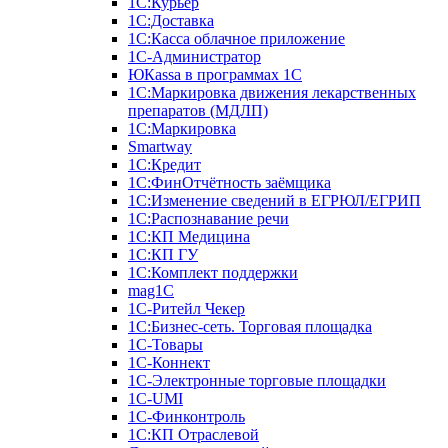
1С:Курьер
1С:Доставка
1С:Касса облачное приложение
1С-Администратор
ЮКаssа в программах 1С
1С:Маркировка движения лекарственных
препаратов (МДЛП)
1С:Маркировка
Smartway
1С:Кредит
1С:ФинОтчётность заёмщика
1С:Изменение сведений в ЕГРЮЛ/ЕГРИП
1С:Распознавание речи
1С:КП Медицина
1С:КП ГУ
1С:Комплект поддержки
mag1C
1С-Ритейл Чекер
1С:Бизнес-сеть. Торговая площадка
1С-Товары
1С-Коннект
1С-Электронные торговые площадки
1C-UMI
1С-Финконтроль
1С:КП Отраслевой