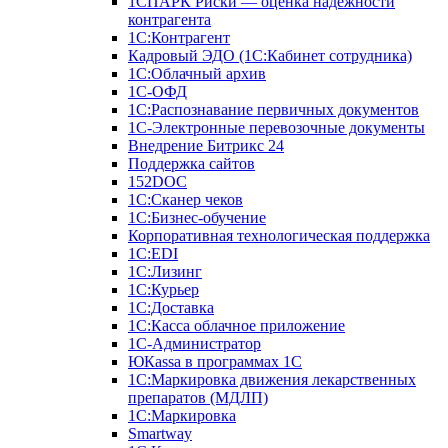
1СПАРК Риски — оценка надежности
контрагента
1С:Контрагент
Кадровый ЭДО (1С:Кабинет сотрудника)
1С:Облачный архив
1С-ОФД
1С:Распознавание первичных документов
1С-Электронные перевозочные документы
Внедрение Битрикс 24
Поддержка сайтов
152DOC
1С:Сканер чеков
1С:Бизнес-обучение
Корпоративная технологическая поддержка
1С:ЕDI
1С:Лизинг
1С:Курьер
1С:Доставка
1С:Касса облачное приложение
1С-Администратор
ЮКаssа в программах 1С
1С:Маркировка движения лекарственных
препаратов (МДЛП)
1С:Маркировка
Smartway