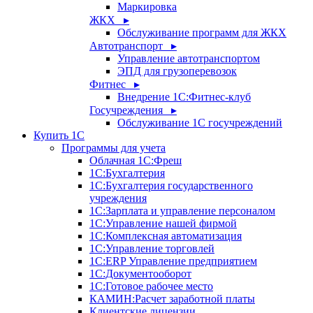
Маркировка
ЖКХ ▸
Обслуживание программ для ЖКХ
Автотранспорт ▸
Управление автотранспортом
ЭПД для грузоперевозок
Фитнес ▸
Внедрение 1С:Фитнес-клуб
Госучреждения ▸
Обслуживание 1С госучреждений
Купить 1С
Программы для учета
Облачная 1С:Фреш
1С:Бухгалтерия
1С:Бухгалтерия государственного
учреждения
1С:Зарплата и управление персоналом
1С:Управление нашей фирмой
1С:Комплексная автоматизация
1С:Управление торговлей
1С:ERP Управление предприятием
1С:Документооборот
1C:Готовое рабочее место
КАМИН:Расчет заработной платы
Клиентские лицензии