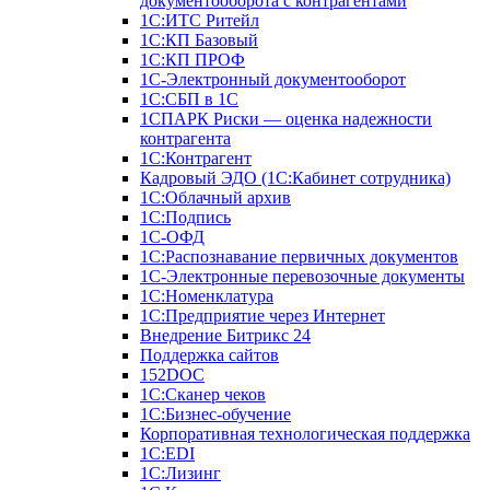
документооборота с контрагентами
1С:ИТС Ритейл
1С:КП Базовый
1С:КП ПРОФ
1С-Электронный документооборот
1С:СБП в 1С
1СПАРК Риски — оценка надежности
контрагента
1С:Контрагент
Кадровый ЭДО (1С:Кабинет сотрудника)
1С:Облачный архив
1С:Подпись
1С-ОФД
1С:Распознавание первичных документов
1С-Электронные перевозочные документы
1С:Номенклатура
1С:Предприятие через Интернет
Внедрение Битрикс 24
Поддержка сайтов
152DOC
1С:Сканер чеков
1С:Бизнес-обучение
Корпоративная технологическая поддержка
1С:ЕDI
1С:Лизинг