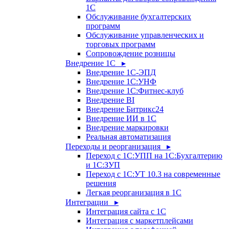
1С
Обслуживание бухгалтерских
программ
Обслуживание управленческих и
торговых программ
Сопровождение розницы
Внедрение 1С ▸
Внедрение 1С-ЭПД
Внедрение 1С:УНФ
Внедрение 1С:Фитнес-клуб
Внедрение BI
Внедрение Битрикс24
Внедрение ИИ в 1С
Внедрение маркировки
Реальная автоматизация
Переходы и реорганизация ▸
Переход с 1С:УПП на 1С:Бухгалтерию
и 1С:ЗУП
Переход с 1С:УТ 10.3 на современные
решения
Легкая реорганизация в 1С
Интеграции ▸
Интеграция сайта с 1С
Интеграция с маркетплейсами