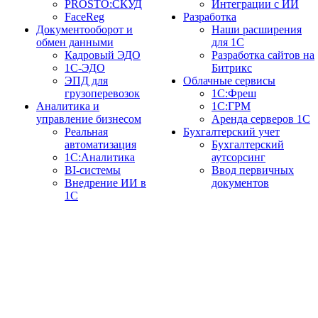
PROSTO:СКУД
Интеграции с ИИ
FaceReg
Разработка
Документооборот и
Наши расширения
обмен данными
для 1С
Кадровый ЭДО
Разработка сайтов на
1С-ЭДО
Битрикс
ЭПД для
Облачные сервисы
грузоперевозок
1С:Фреш
Аналитика и
1С:ГРМ
управление бизнесом
Аренда серверов 1С
Реальная
Бухгалтерский учет
автоматизация
Бухгалтерский
1С:Аналитика
аутсорсинг
BI-системы
Ввод первичных
Внедрение ИИ в
документов
1С