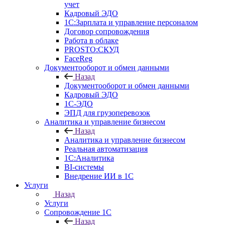
учет
Кадровый ЭДО
1С:Зарплата и управление персоналом
Договор сопровождения
Работа в облаке
PROSTO:СКУД
FaceReg
Документооборот и обмен данными
Назад
Документооборот и обмен данными
Кадровый ЭДО
1С-ЭДО
ЭПД для грузоперевозок
Аналитика и управление бизнесом
Назад
Аналитика и управление бизнесом
Реальная автоматизация
1С:Аналитика
BI-системы
Внедрение ИИ в 1С
Услуги
Назад
Услуги
Сопровождение 1С
Назад