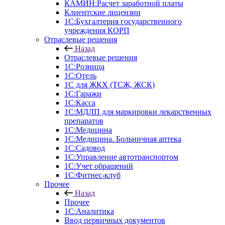
КАМИН:Расчет заработной платы
Клиентские лицензии
1С:Бухгалтерия государственного
учреждения КОРП
Отраслевые решения
Назад
Отраслевые решения
1С:Розница
1С:Отель
1С для ЖКХ (ТСЖ, ЖСК)
1С:Гаражи
1С:Касса
1С:МДЛП для маркировки лекарственных
препаратов
1С:Медицина
1С:Медицина. Больничная аптека
1С:Садовод
1С:Управление автотранспортом
1С:Учет обращений
1С:Фитнес-клуб
Прочее
Назад
Прочее
1С:Аналитика
Ввод первичных документов