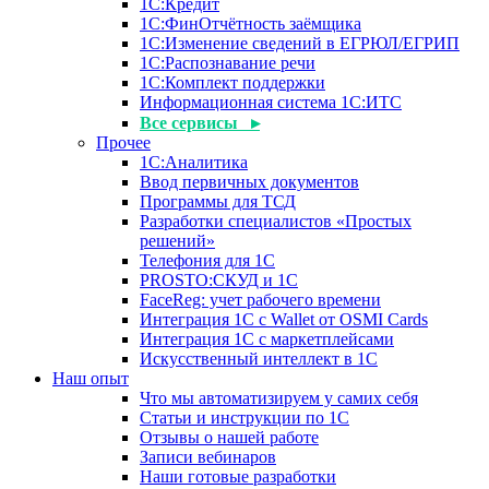
1С:Кредит
1С:ФинОтчётность заёмщика
1С:Изменение сведений в ЕГРЮЛ/ЕГРИП
1С:Распознавание речи
1С:Комплект поддержки
Информационная система 1С:ИТС
Все сервисы ▸
Прочее
1С:Аналитика
Ввод первичных документов
Программы для ТСД
Разработки специалистов «Простых
решений»
Телефония для 1С
PROSTO:СКУД и 1С
FaceReg: учет рабочего времени
Интеграция 1С с Wallet от OSMI Cards
Интеграция 1С с маркетплейсами
Искусственный интеллект в 1С
Наш опыт
Что мы автоматизируем у самих себя
Статьи и инструкции по 1С
Отзывы о нашей работе
Записи вебинаров
Наши готовые разработки