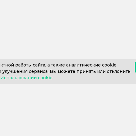
ктной работы сайта, а также аналитические cookie
 улучшения сервиса. Вы можете принять или отклонить
в
Использовании cookie
812) 302-606
+7 (812) 409-43-26
Пн. – Пт. с 9:0
ние 1С
Внедрение 1С
Купить 