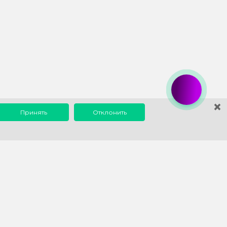
×
Принять
Отклонить
0 до 18:00
info@1eska.ru
1С
Наш опыт