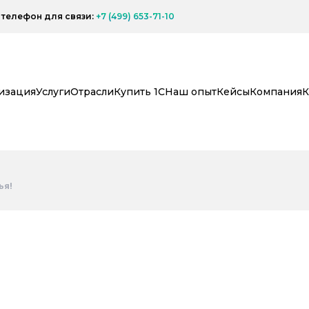
телефон для связи:
+7 (499) 653-71-10
изация
Услуги
Отрасли
Купить 1С
Наш опыт
Кейсы
Компания
К
ья!