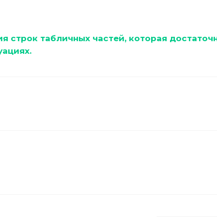
я строк табличных частей, которая достаточ
уациях.