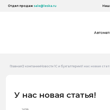
Отдел продаж
sale@1eska.ru
Наш 
Автомат
Главная
О компании
Новости 1С и бухгалтерии
У нас новая стат
У нас новая статья!
2638