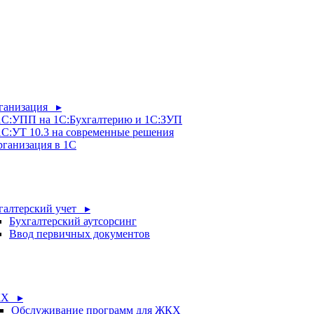
рганизация ▸
 1С:УПП на 1С:Бухгалтерию и 1С:ЗУП
1С:УТ 10.3 на современные решения
рганизация в 1С
галтерский учет ▸
Бухгалтерский аутсорсинг
Ввод первичных документов
Х ▸
Обслуживание программ для ЖКХ