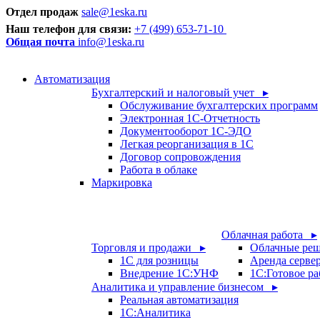
Отдел продаж
sale@1eska.ru
Наш телефон для связи:
+7 (499) 653-71-10
Общая почта
info@1eska.ru
Автоматизация
Бухгалтерский и налоговый учет ▸
Обслуживание бухгалтерских программ
Электронная 1С-Отчетность
Документооборот 1С-ЭДО
Легкая реорганизация в 1С
Договор сопровождения
Работа в облаке
Маркировка
Облачная работа ▸
Торговля и продажи ▸
Облачные ре
1С для розницы
Аренда серве
Внедрение 1С:УНФ
1C:Готовое ра
Аналитика и управление бизнесом ▸
Реальная автоматизация
1С:Аналитика