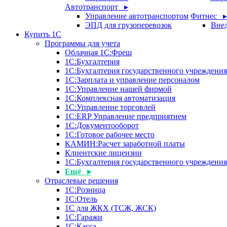
Автотранспорт ▸
Управление автотранспортом
Фитнес ▸
ЭПД для грузоперевозок
Внед
Купить 1С
Программы для учета
Облачная 1С:Фреш
1С:Бухгалтерия
1С:Бухгалтерия государственного учреждения
1С:Зарплата и управление персоналом
1С:Управление нашей фирмой
1С:Комплексная автоматизация
1С:Управление торговлей
1С:ERP Управление предприятием
1С:Документооборот
1C:Готовое рабочее место
КАМИН:Расчет заработной платы
Клиентские лицензии
1С:Бухгалтерия государственного учрежден
Ещё ▸
Отраслевые решения
1С:Розница
1С:Отель
1С для ЖКХ (ТСЖ, ЖСК)
1С:Гаражи
1С:Касса