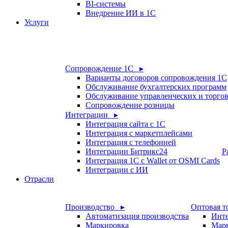
BI-системы
Внедрение ИИ в 1С
Услуги
Сопровождение 1С ▸
Варианты договоров сопровождения 1С
Обслуживание бухгалтерских программ
Обслуживание управленческих и торго
Сопровождение розницы
Интеграции ▸
Интеграция сайта с 1С
Интеграция с маркетплейсами
Интеграция с телефонией
Интеграции Битрикс24
Р
Интеграция 1С с Wallet от OSMI Cards
Интеграции с ИИ
Отрасли
Производство ▸
Оптовая т
Автоматизация производства
Инте
Маркировка
Мар