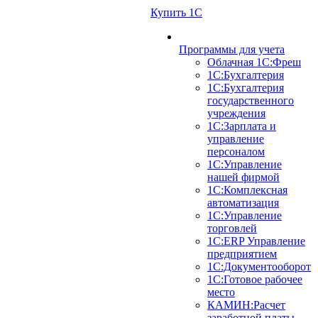
Купить 1С
Программы для учета
Облачная 1С:Фреш
1С:Бухгалтерия
1С:Бухгалтерия
государственного
учреждения
1С:Зарплата и
управление
персоналом
1С:Управление
нашей фирмой
1С:Комплексная
автоматизация
1С:Управление
торговлей
1С:ERP Управление
предприятием
1С:Документооборот
1C:Готовое рабочее
место
КАМИН:Расчет
заработной платы