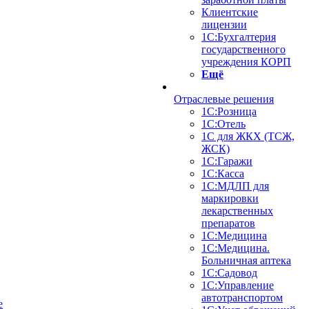
Клиентские
лицензии
1С:Бухгалтерия
государственного
учреждения КОРП
Ещё
Отраслевые решения
1С:Розница
1С:Отель
1С для ЖКХ (ТСЖ,
ЖСК)
1С:Гаражи
1С:Касса
1С:МДЛП для
маркировки
лекарственных
препаратов
1С:Медицина
1С:Медицина.
Больничная аптека
1С:Садовод
1С:Управление
автотранспортом
е