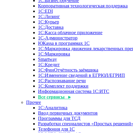
1С:Бизнес-обучение
Корпоративная технологическая поддержка
1С:ЕDI
1С:Лизинг
1С:Курьер
1С:Доставка
1С:Касса облачное приложение
1С-Администратор
ЮКаssа в программах 1С
1С:Маркировка движения лекарственных пре
1С:Маркировка
Smartway
1С:Кредит
1С:ФинОтчётность заёмщика
1С:Изменение сведений в ЕГРЮЛ/ЕГРИП
1С:Распознавание речи
1С:Комплект поддержки
Информационная система 1С:ИТС
Все сервисы ▸
Прочее
1С:Аналитика
Ввод первичных документов
Программы для ТСД
Разработки специалистов «Простых решений
Телефония для 1С