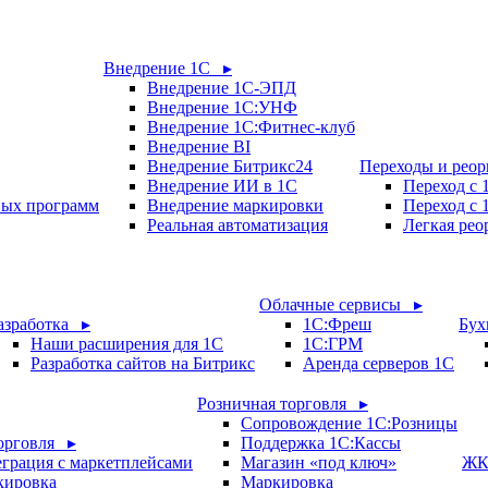
Внедрение 1С ▸
Внедрение 1С-ЭПД
Внедрение 1С:УНФ
Внедрение 1С:Фитнес-клуб
Внедрение BI
Внедрение Битрикс24
Переходы и рео
Внедрение ИИ в 1С
Переход с
вых программ
Внедрение маркировки
Переход с 
Реальная автоматизация
Легкая рео
Облачные сервисы ▸
азработка ▸
1С:Фреш
Бух
Наши расширения для 1С
1С:ГРМ
Разработка сайтов на Битрикс
Аренда серверов 1С
Розничная торговля ▸
Сопровождение 1С:Розницы
орговля ▸
Поддержка 1С:Кассы
грация с маркетплейсами
Магазин «под ключ»
ЖК
кировка
Маркировка