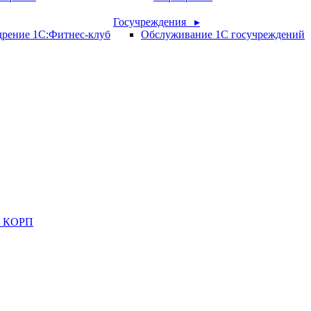
Госучреждения ▸
рение 1С:Фитнес-клуб
Обслуживание 1С госучреждений
ия КОРП