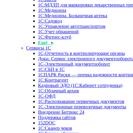
1С:МДЛП для маркировки лекарственных пре
1С:Медицина
1С:Медицина. Больничная аптека
1С:Садовод
1С:Управление автотранспортом
1С:Учет обращений
1С:Фитнес-клуб
Ещё ▸
Сервисы 1С
1С-Отчетность в контролирующие органы
Доки. Сервис электронного документооборота
1С-Электронный документооборот
1С:СБП в 1С
1СПАРК Риски — оценка надежности контра
1С:Контрагент
Кадровый ЭДО (1С:Кабинет сотрудника)
1С:Облачный архив
1С-ОФД
1С:Распознавание первичных документов
1С-Электронные перевозочные документы
Внедрение Битрикс 24
Поддержка сайтов
152DOC
1С:Сканер чеков