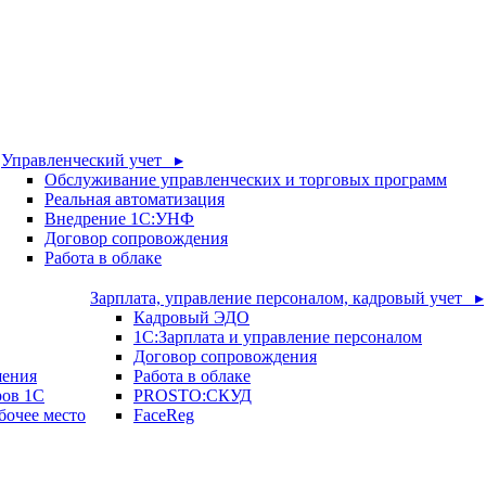
Управленческий учет ▸
Обслуживание управленческих и торговых программ
Реальная автоматизация
Внедрение 1С:УНФ
Договор сопровождения
Работа в облаке
Зарплата, управление персоналом, кадровый учет ▸
Кадровый ЭДО
1С:Зарплата и управление персоналом
Договор сопровождения
шения
Работа в облаке
ров 1С
PROSTO:СКУД
бочее место
FaceReg